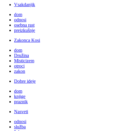
Vsakdanjik
dom
odnosi
osebna rast
preizkušnje
Zakonca Kosi
dom
Družina
Misticizem
otroci
zakon
Dobre ideje
dom
knjige
praznik
Nasveti
odnosi
služba