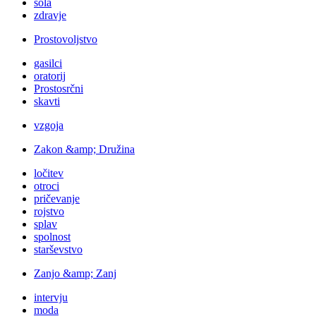
šola
zdravje
Prostovoljstvo
gasilci
oratorij
Prostosrčni
skavti
vzgoja
Zakon &amp; Družina
ločitev
otroci
pričevanje
rojstvo
splav
spolnost
starševstvo
Zanjo &amp; Zanj
intervju
moda