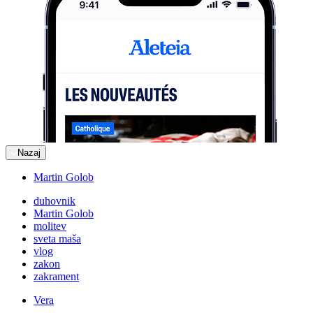
Nazaj
Martin Golob
duhovnik
Martin Golob
molitev
sveta maša
vlog
zakon
zakrament
Vera