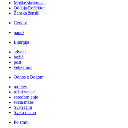
Moške skrivnosti
Oddaja Reflektor
Ženska ženski
Cerkev
papež
Liturgija
advent
božič
post
velika noč
Odnos z Bogom
molitev
rožni venec
spreobrnjenje
sveta maša
Sveti Duh
Sveto pismo
Po smrti