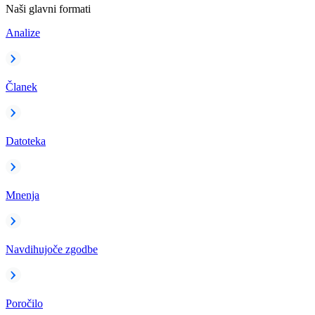
Naši glavni formati
Analize
Članek
Datoteka
Mnenja
Navdihujoče zgodbe
Poročilo