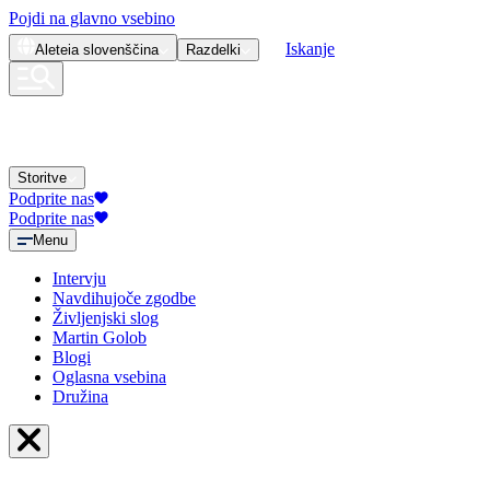
Pojdi na glavno vsebino
Iskanje
Aleteia
slovenščina
Razdelki
Storitve
Podprite nas
Podprite nas
Menu
Intervju
Navdihujoče zgodbe
Življenjski slog
Martin Golob
Blogi
Oglasna vsebina
Družina