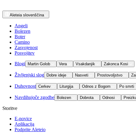
Aleteia
slovenščina
Angeli
Bolezen
Boter
Camino
Zasvojenost
Posvojitev
Blogi
Martin Golob
Vera
Vsakdanjik
Zakonca Kosi
Življenjski slog
Dobre ideje
Nasveti
Prostovoljstvo
Za
Duhovnost
Cerkev
Liturgija
Odnos z Bogom
Po smrti
Navdihujoče zgodbe
Bolezen
Dobrota
Odnosi
Preizk
Storitve
E-novice
Aplikacija
Podprite Aleteio