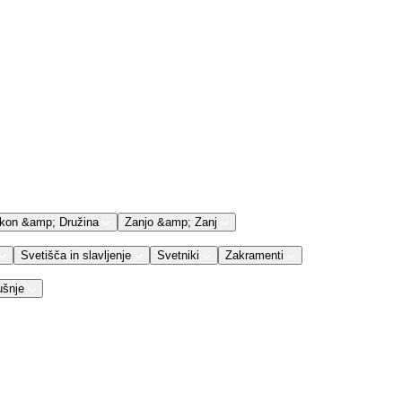
kon &amp; Družina
Zanjo &amp; Zanj
Svetišča in slavljenje
Svetniki
Zakramenti
ušnje