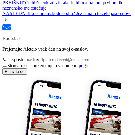
PREJŠNJI
"Če bi še enkrat izbirala, bi bil mama moj prvi poklic,
neznansko me osrečuje"
NASLEDNJI
Po čem nas bodo sodili? Jezus nam to zelo jasno pove
E-novice
Prejemajte Aleteio vsak dan na svoj e-naslov.
Vaš e-poštni naslov
Strinjam se s prejemanjem vsebine in
pogoji.
Prijavite se