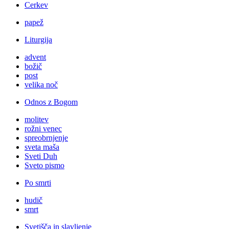
Cerkev
papež
Liturgija
advent
božič
post
velika noč
Odnos z Bogom
molitev
rožni venec
spreobrnjenje
sveta maša
Sveti Duh
Sveto pismo
Po smrti
hudič
smrt
Svetišča in slavljenje