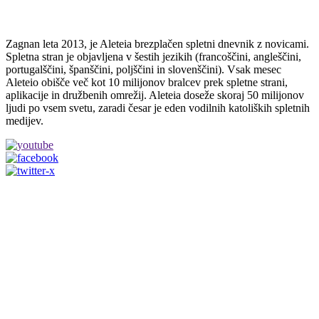
Zagnan leta 2013, je Aleteia brezplačen spletni dnevnik z novicami.
Spletna stran je objavljena v šestih jezikih (francoščini, angleščini,
portugalščini, španščini, poljščini in slovenščini). Vsak mesec
Aleteio obišče več kot 10 milijonov bralcev prek spletne strani,
aplikacije in družbenih omrežij. Aleteia doseže skoraj 50 milijonov
ljudi po vsem svetu, zaradi česar je eden vodilnih katoliških spletnih
medijev.