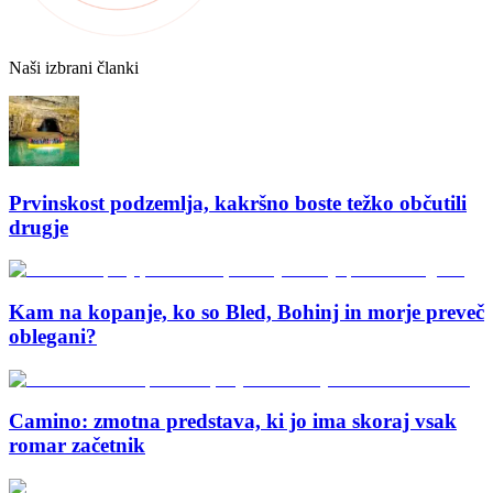
Naši izbrani članki
Prvinskost podzemlja, kakršno boste težko občutili
drugje
Kam na kopanje, ko so Bled, Bohinj in morje preveč
oblegani?
Camino: zmotna predstava, ki jo ima skoraj vsak
romar začetnik