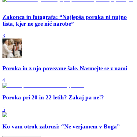
Zakonca in fotografa: “Najlepša poroka ni nujno
tista, kjer ne gre nič narobe”
3
Poroka in z njo povezane šale. Nasmejte se z nami
4
Poroka pri 20 in 22 letih? Zakaj pa ne!?
5
Ko vam otrok zabrusi: “Ne verjamem v Boga”