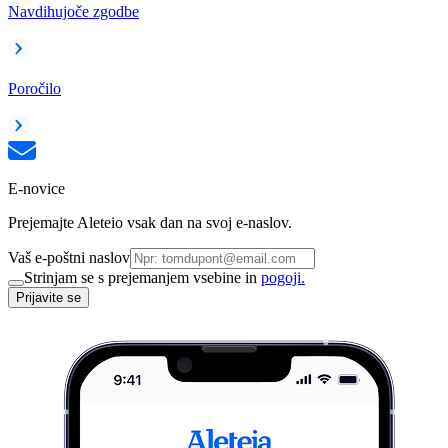
Navdihujoče zgodbe
Poročilo
E-novice
Prejemajte Aleteio vsak dan na svoj e-naslov.
Vaš e-poštni naslov
Strinjam se s prejemanjem vsebine in
pogoji.
Prijavite se