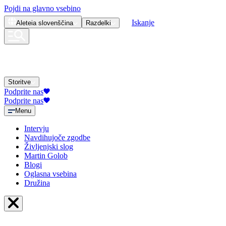
Pojdi na glavno vsebino
Iskanje
Aleteia
slovenščina
Razdelki
Storitve
Podprite nas
Podprite nas
Menu
Intervju
Navdihujoče zgodbe
Življenjski slog
Martin Golob
Blogi
Oglasna vsebina
Družina