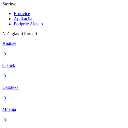
Storitve
E-novice
Aplikacija
Podprite Aleteio
Naši glavni formati
Analize
Članek
Datoteka
Mnenja