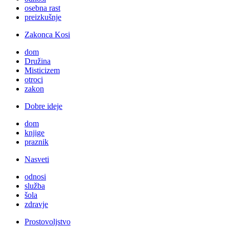
osebna rast
preizkušnje
Zakonca Kosi
dom
Družina
Misticizem
otroci
zakon
Dobre ideje
dom
knjige
praznik
Nasveti
odnosi
služba
šola
zdravje
Prostovoljstvo