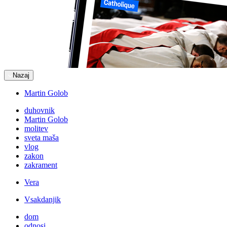
Nazaj
Martin Golob
duhovnik
Martin Golob
molitev
sveta maša
vlog
zakon
zakrament
Vera
Vsakdanjik
dom
odnosi