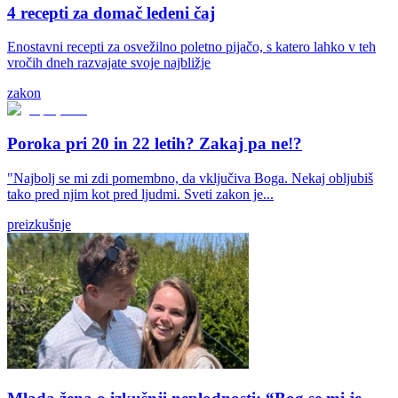
4 recepti za domač ledeni čaj
Enostavni recepti za osvežilno poletno pijačo, s katero lahko v teh
vročih dneh razvajate svoje najbližje
zakon
Poroka pri 20 in 22 letih? Zakaj pa ne!?
"Najbolj se mi zdi pomembno, da vključiva Boga. Nekaj obljubiš
tako pred njim kot pred ljudmi. Sveti zakon je...
preizkušnje