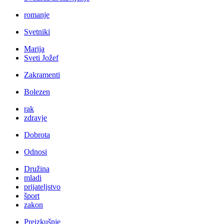
romanje
Svetniki
Marija
Sveti Jožef
Zakramenti
Bolezen
rak
zdravje
Dobrota
Odnosi
Družina
mladi
prijateljstvo
šport
zakon
Preizkušnje