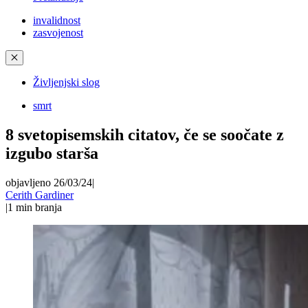
invalidnost
zasvojenost
✕
Življenjski slog
smrt
8 svetopisemskih citatov, če se soočate z
izgubo starša
objavljeno 26/03/24
|
Cerith Gardiner
|
1
min branja