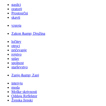
gasilci
oratorij
Prostosrčni
skavti
vzgoja
Zakon &amp; Družina
ločitev
otroci
pričevanje
rojstvo
splav
spolnost
starševstvo
Zanjo &amp; Zanj
intervju
moda
Moške skrivnosti
Oddaja Reflektor
Ženska ženski