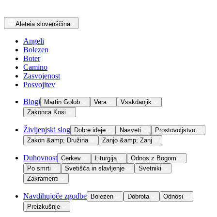
Aleteia
slovenščina
Angeli
Bolezen
Boter
Camino
Zasvojenost
Posvojitev
Blogi
Martin Golob
Vera
Vsakdanjik
Zakonca Kosi
Življenjski slog
Dobre ideje
Nasveti
Prostovoljstvo
Zakon &amp; Družina
Zanjo &amp; Zanj
Duhovnost
Cerkev
Liturgija
Odnos z Bogom
Po smrti
Svetišča in slavljenje
Svetniki
Zakramenti
Navdihujoče zgodbe
Bolezen
Dobrota
Odnosi
Preizkušnje