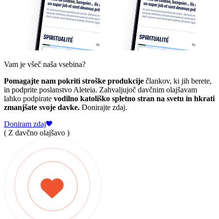
Vam je všeč naša vsebina?
Pomagajte nam pokriti stroške produkcije
člankov, ki jih berete,
in podprite poslanstvo Aleteia. Zahvaljujoč davčnim olajšavam
lahko podpirate
vodilno katoliško spletno stran na svetu in hkrati
zmanjšate svoje davke.
Donirajte zdaj.
Doniram zdaj
( Z davčno olajšavo )