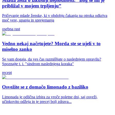
Mlada žena o izkušnji neplodnosti: “Bog se mi je
približal v mojem trpljenju”
Pričevanje mlade ženske, ki v obdobju čakanja na otroka odkriva
moč vere, upanja in sprejemanja
osebna rast
Vedno nekaj načrtujete? Morda ste se ujeli v to
miselno zanko
Se vam dogaja, da ves čas razmišljate o naslednjem opravilu?
Spoznajte t. i. "sindrom naslednjega koraka"
recept
Osvežite se z domačo limonado z baziliko
Limonada je odlična izbira za vroče poletne dni, saj osveži,
učinkovito odžeja in je precej bolj zdrava...