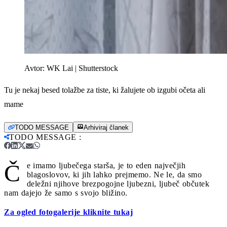
Avtor:
WK Lai | Shutterstock
Tu je nekaj besed tolažbe za tiste, ki žalujete ob izgubi očeta ali
mame
TODO MESSAGE
Arhiviraj članek
TODO MESSAGE
:
Č
e imamo ljubečega starša, je to eden največjih
blagoslovov, ki jih lahko prejmemo. Ne le, da smo
deležni njihove brezpogojne ljubezni, ljubeč občutek
nam dajejo že samo s svojo bližino.
Za ogled fotogalerije kliknite tukaj