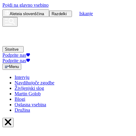
Pojdi na glavno vsebino
Iskanje
Aleteia
slovenščina
Razdelki
Storitve
Podprite nas
Podprite nas
Menu
Intervju
Navdihujoče zgodbe
Življenjski slog
Martin Golob
Blogi
Oglasna vsebina
Družina