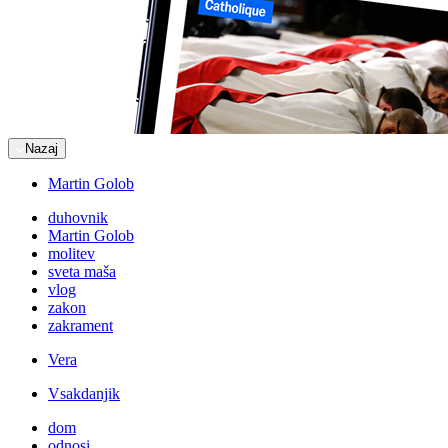
Nazaj
Martin Golob
duhovnik
Martin Golob
molitev
sveta maša
vlog
zakon
zakrament
Vera
Vsakdanjik
dom
odnosi