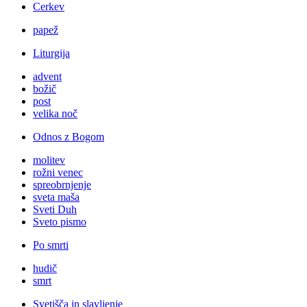
Cerkev
papež
Liturgija
advent
božič
post
velika noč
Odnos z Bogom
molitev
rožni venec
spreobrnjenje
sveta maša
Sveti Duh
Sveto pismo
Po smrti
hudič
smrt
Svetišča in slavljenje