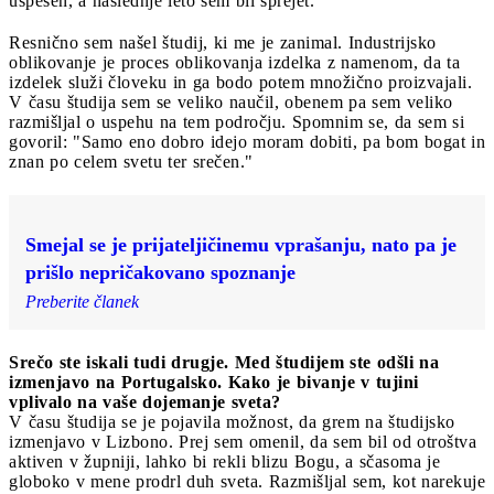
uspešen, a naslednje leto sem bil sprejet.
Resnično sem našel študij, ki me je zanimal. Industrijsko
oblikovanje je proces oblikovanja izdelka z namenom, da ta
izdelek služi človeku in ga bodo potem množično proizvajali.
V času študija sem se veliko naučil, obenem pa sem veliko
razmišljal o uspehu na tem področju. Spomnim se, da sem si
govoril: "Samo eno dobro idejo moram dobiti, pa bom bogat in
znan po celem svetu ter srečen."
Smejal se je prijateljičinemu vprašanju, nato pa je
prišlo nepričakovano spoznanje
Preberite članek
Srečo ste iskali tudi drugje. Med študijem ste odšli na
izmenjavo na Portugalsko. Kako je bivanje v tujini
vplivalo na vaše dojemanje sveta?
V času študija se je pojavila možnost, da grem na študijsko
izmenjavo v Lizbono. Prej sem omenil, da sem bil od otroštva
aktiven v župniji, lahko bi rekli blizu Bogu, a sčasoma je
globoko v mene prodrl duh sveta. Razmišljal sem, kot narekuje