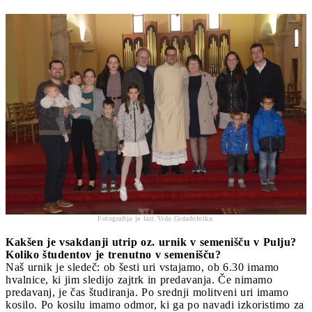
Fotografija je last Vida Grdadolnika.
Kakšen je vsakdanji utrip oz. urnik v semenišču v Pulju?
Koliko študentov je trenutno v semenišču?
Naš urnik je sledeč: ob šesti uri vstajamo, ob 6.30 imamo
hvalnice, ki jim sledijo zajtrk in predavanja. Če nimamo
predavanj, je čas študiranja. Po srednji molitveni uri imamo
kosilo. Po kosilu imamo odmor, ki ga po navadi izkoristimo za