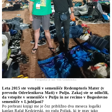
Fotografija je last Vida Grdadolnika.
Leta 2015 ste vstopili v semenišče Redemptoris Mater (v
prevodu Odrešenikova Mati) v Pulju. Zakaj ste se odločili,
da vstopite v semenišče v Pulju in ne recimo v Bogoslovno
semenišče v Ljubljani?
Po prebrani knjigi me je čez približno dva meseca logaški
kaplan Rafał Kędzierski, po rodu Poljak, ki je prav tako