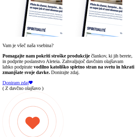
Vam je všeč naša vsebina?
Pomagajte nam pokriti stroške produkcije
člankov, ki jih berete,
in podprite poslanstvo Aleteia. Zahvaljujoč davčnim olajšavam
lahko podpirate
vodilno katoliško spletno stran na svetu in hkrati
zmanjšate svoje davke.
Donirajte zdaj.
Doniram zdaj
( Z davčno olajšavo )