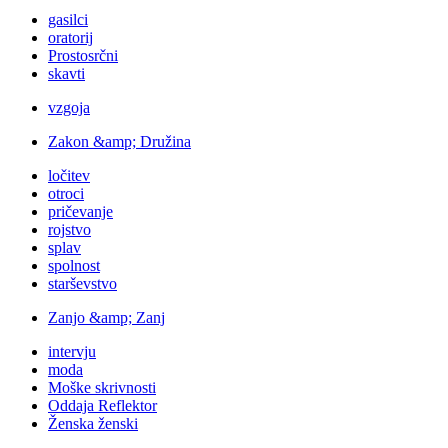
gasilci
oratorij
Prostosrčni
skavti
vzgoja
Zakon &amp; Družina
ločitev
otroci
pričevanje
rojstvo
splav
spolnost
starševstvo
Zanjo &amp; Zanj
intervju
moda
Moške skrivnosti
Oddaja Reflektor
Ženska ženski