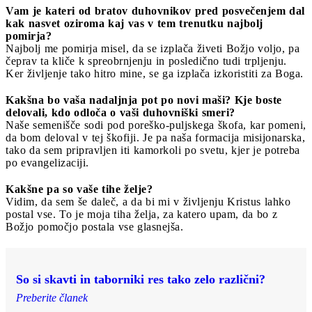
Vam je kateri od bratov duhovnikov pred posvečenjem dal
kak nasvet oziroma kaj vas v tem trenutku najbolj
pomirja?
Najbolj me pomirja misel, da se izplača živeti Božjo voljo, pa
čeprav ta kliče k spreobrnjenju in posledično tudi trpljenju.
Ker življenje tako hitro mine, se ga izplača izkoristiti za Boga.
Kakšna bo vaša nadaljnja pot po novi maši? Kje boste
delovali, kdo odloča o vaši duhovniški smeri?
Naše semenišče sodi pod poreško-puljskega škofa, kar pomeni,
da bom deloval v tej škofiji. Je pa naša formacija misijonarska,
tako da sem pripravljen iti kamorkoli po svetu, kjer je potreba
po evangelizaciji.
Kakšne pa so vaše tihe želje?
Vidim, da sem še daleč, a da bi mi v življenju Kristus lahko
postal vse. To je moja tiha želja, za katero upam, da bo z
Božjo pomočjo postala vse glasnejša.
So si skavti in taborniki res tako zelo različni?
Preberite članek