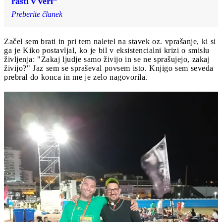
rasti v veri”
Preberite članek
Začel sem brati in pri tem naletel na stavek oz. vprašanje, ki si
ga je Kiko postavljal, ko je bil v eksistencialni krizi o smislu
življenja: "Zakaj ljudje samo živijo in se ne sprašujejo, zakaj
živijo?" Jaz sem se spraševal povsem isto. Knjigo sem seveda
prebral do konca in me je zelo nagovorila.