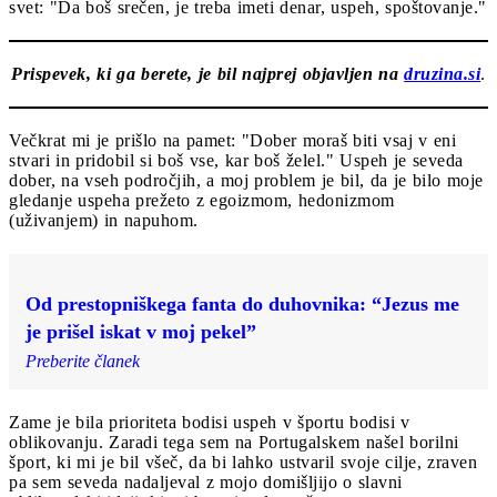
svet: "Da boš srečen, je treba imeti denar, uspeh, spoštovanje."
Prispevek, ki ga berete, je bil najprej objavljen na
druzina.si
.
Večkrat mi je prišlo na pamet: "Dober moraš biti vsaj v eni
stvari in pridobil si boš vse, kar boš želel." Uspeh je seveda
dober, na vseh področjih, a moj problem je bil, da je bilo moje
gledanje uspeha prežeto z egoizmom, hedonizmom
(uživanjem) in napuhom.
Od prestopniškega fanta do duhovnika: “Jezus me
je prišel iskat v moj pekel”
Preberite članek
Zame je bila prioriteta bodisi uspeh v športu bodisi v
oblikovanju. Zaradi tega sem na Portugalskem našel borilni
šport, ki mi je bil všeč, da bi lahko ustvaril svoje cilje, zraven
pa sem seveda nadaljeval z mojo domišljijo o slavni