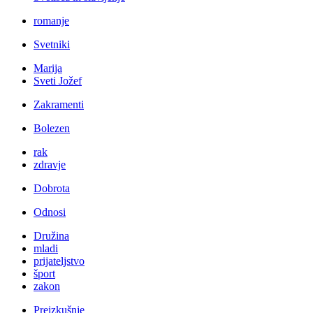
romanje
Svetniki
Marija
Sveti Jožef
Zakramenti
Bolezen
rak
zdravje
Dobrota
Odnosi
Družina
mladi
prijateljstvo
šport
zakon
Preizkušnje