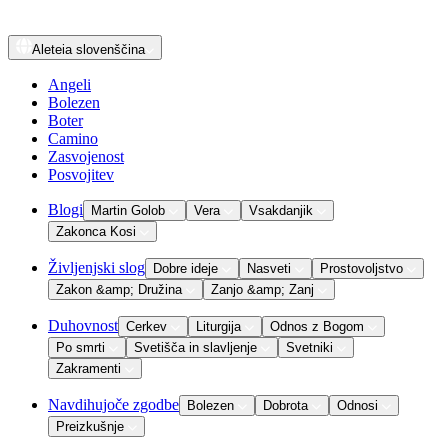
Aleteia
slovenščina
Angeli
Bolezen
Boter
Camino
Zasvojenost
Posvojitev
Blogi
Martin Golob
Vera
Vsakdanjik
Zakonca Kosi
Življenjski slog
Dobre ideje
Nasveti
Prostovoljstvo
Zakon &amp; Družina
Zanjo &amp; Zanj
Duhovnost
Cerkev
Liturgija
Odnos z Bogom
Po smrti
Svetišča in slavljenje
Svetniki
Zakramenti
Navdihujoče zgodbe
Bolezen
Dobrota
Odnosi
Preizkušnje