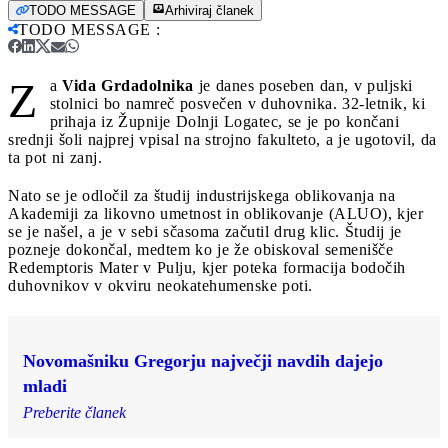
TODO MESSAGE
Arhiviraj članek
TODO MESSAGE
:
Z
a
Vida Grdadolnika
je danes poseben dan, v puljski
stolnici bo namreč posvečen v duhovnika. 32-letnik, ki
prihaja iz Župnije Dolnji Logatec, se je po končani
srednji šoli najprej vpisal na strojno fakulteto, a je ugotovil, da
ta pot ni zanj.
Nato se je odločil za študij industrijskega oblikovanja na
Akademiji za likovno umetnost in oblikovanje (ALUO), kjer
se je našel, a je v sebi sčasoma začutil drug klic. Študij je
pozneje dokončal, medtem ko je že obiskoval semenišče
Redemptoris Mater v Pulju, kjer poteka formacija bodočih
duhovnikov v okviru neokatehumenske poti.
Novomašniku Gregorju največji navdih dajejo
mladi
Preberite članek