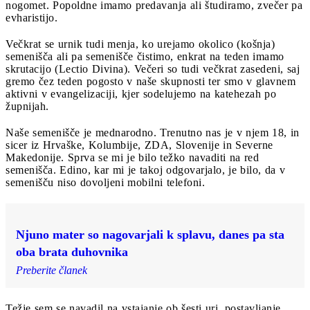
nogomet. Popoldne imamo predavanja ali študiramo, zvečer pa
evharistijo.
Večkrat se urnik tudi menja, ko urejamo okolico (košnja)
semenišča ali pa semenišče čistimo, enkrat na teden imamo
skrutacijo (Lectio Divina). Večeri so tudi večkrat zasedeni, saj
gremo čez teden pogosto v naše skupnosti ter smo v glavnem
aktivni v evangelizaciji, kjer sodelujemo na katehezah po
župnijah.
Naše semenišče je mednarodno. Trenutno nas je v njem 18, in
sicer iz Hrvaške, Kolumbije, ZDA, Slovenije in Severne
Makedonije. Sprva se mi je bilo težko navaditi na red
semenišča. Edino, kar mi je takoj odgovarjalo, je bilo, da v
semenišču niso dovoljeni mobilni telefoni.
Njuno mater so nagovarjali k splavu, danes pa sta
oba brata duhovnika
Preberite članek
Težje sem se navadil na vstajanje ob šesti uri, postavljanje