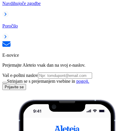
Navdihujoče zgodbe
Poročilo
E-novice
Prejemajte Aleteio vsak dan na svoj e-naslov.
Vaš e-poštni naslov
Strinjam se s prejemanjem vsebine in
pogoji.
Prijavite se