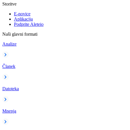
Storitve
E-novice
Aplikacija
Podprite Aleteio
Naši glavni formati
Analize
Članek
Datoteka
Mnenja