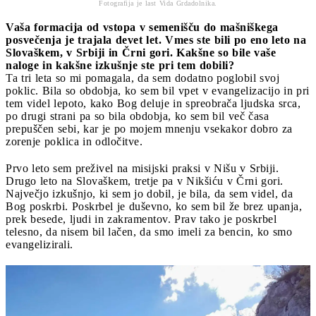
Fotografija je last Vida Grdadolnika.
Vaša formacija od vstopa v semenišču do mašniškega
posvečenja je trajala devet let. Vmes ste bili po eno leto na
Slovaškem, v Srbiji in Črni gori. Kakšne so bile vaše
naloge in kakšne izkušnje ste pri tem dobili?
Ta tri leta so mi pomagala, da sem dodatno poglobil svoj
poklic. Bila so obdobja, ko sem bil vpet v evangelizacijo in pri
tem videl lepoto, kako Bog deluje in spreobrača ljudska srca,
po drugi strani pa so bila obdobja, ko sem bil več časa
prepuščen sebi, kar je po mojem mnenju vsekakor dobro za
zorenje poklica in odločitve.
Prvo leto sem preživel na misijski praksi v Nišu v Srbiji.
Drugo leto na Slovaškem, tretje pa v Nikšiću v Črni gori.
Največjo izkušnjo, ki sem jo dobil, je bila, da sem videl, da
Bog poskrbi. Poskrbel je duševno, ko sem bil že brez upanja,
prek besede, ljudi in zakramentov. Prav tako je poskrbel
telesno, da nisem bil lačen, da smo imeli za bencin, ko smo
evangelizirali.