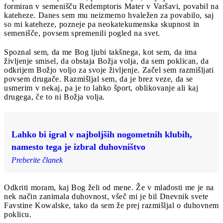
formiran v semenišču Redemptoris Mater v Varšavi, povabil na
kateheze. Danes sem mu neizmerno hvaležen za povabilo, saj
so mi kateheze, pozneje pa neokatekumenska skupnost in
semenišče, povsem spremenili pogled na svet.
Spoznal sem, da me Bog ljubi takšnega, kot sem, da ima
življenje smisel, da obstaja Božja volja, da sem poklican, da
odkrijem Božjo voljo za svoje življenje. Začel sem razmišljati
povsem drugače. Razmišljal sem, da je brez veze, da se
usmerim v nekaj, pa je to lahko šport, oblikovanje ali kaj
drugega, če to ni Božja volja.
Lahko bi igral v najboljših nogometnih klubih,
namesto tega je izbral duhovništvo
Preberite članek
Odkriti moram, kaj Bog želi od mene. Že v mladosti me je na
nek način zanimala duhovnost, všeč mi je bil Dnevnik svete
Favstine Kowalske, tako da sem že prej razmišljal o duhovnem
poklicu.