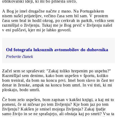
oblikovalski ideji, ki mi bo prinesla srečo.
A Bog je imel drugačne načrte z mano. Na Portugalskem
nisem našel prijateljev, večino časa sem bil sam. V prostem
času sem bral in hodil okrog, po cerkvah in parkih, veliko sem
razmišljal o življenju. Tukaj me je Bog prvič v življenju našel
v eni puščavi, kjer mi je lahko govoril.
Od fotografa luksuznih avtomobilov do duhovnika
Preberite članek
Začel sem se spraševati: "Zakaj toliko hrepenim po uspehu?"
Razmišljal sem denimo, kako bom uspešen v športu, koliko
bom treniral, da bom na koncu prvi. Imel bom slavo in čast ter
denar in ženske, ampak na koncu bom umrl. In vsi tisti, ki mi
ploskajo, bodo umrli.
Če bom zelo uspešen, bom zapisan v kakšni knjigi, a kaj mi to
pomeni, če ni ničesar po tem življenju? Kje bom jaz po tem
življenju? Kakšen je smisel mojega življenja? Zakaj ljudje
samo živijo in se ne sprašujejo, ali obstaja kaj po smrti? Vsa ta