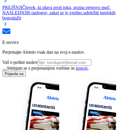
PREJŠNJI
Človek, ki plava proti toku, pozna njegovo moč.
NASLEDNJI
6 razlogov, zakaj se je vredno udeležiti junijskih
bogoslužij
E-novice
Prejemajte Aleteio vsak dan na svoj e-naslov.
Vaš e-poštni naslov
Strinjam se s prejemanjem vsebine in
pogoji.
Prijavite se