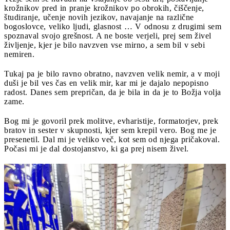
krožnikov pred in pranje krožnikov po obrokih, čiščenje,
študiranje, učenje novih jezikov, navajanje na različne
bogoslovce, veliko ljudi, glasnost … V odnosu z drugimi sem
spoznaval svojo grešnost. A ne boste verjeli, prej sem živel
življenje, kjer je bilo navzven vse mirno, a sem bil v sebi
nemiren.
Tukaj pa je bilo ravno obratno, navzven velik nemir, a v moji
duši je bil ves čas en velik mir, kar mi je dajalo nepopisno
radost. Danes sem prepričan, da je bila in da je to Božja volja
zame.
Bog mi je govoril prek molitve, evharistije, formatorjev, prek
bratov in sester v skupnosti, kjer sem krepil vero. Bog me je
presenetil. Dal mi je veliko več, kot sem od njega pričakoval.
Počasi mi je dal dostojanstvo, ki ga prej nisem živel.