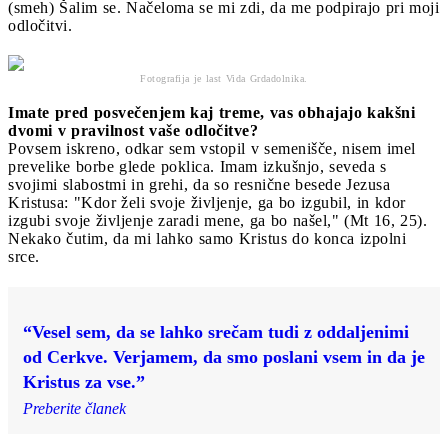
(smeh) Šalim se. Načeloma se mi zdi, da me podpirajo pri moji
odločitvi.
Fotografija je last Vida Grdadolnika.
Imate pred posvečenjem kaj treme, vas obhajajo kakšni
dvomi v pravilnost vaše odločitve?
Povsem iskreno, odkar sem vstopil v semenišče, nisem imel
prevelike borbe glede poklica. Imam izkušnjo, seveda s
svojimi slabostmi in grehi, da so resnične besede Jezusa
Kristusa: "Kdor želi svoje življenje, ga bo izgubil, in kdor
izgubi svoje življenje zaradi mene, ga bo našel," (Mt 16, 25).
Nekako čutim, da mi lahko samo Kristus do konca izpolni
srce.
“Vesel sem, da se lahko srečam tudi z oddaljenimi
od Cerkve. Verjamem, da smo poslani vsem in da je
Kristus za vse.”
Preberite članek