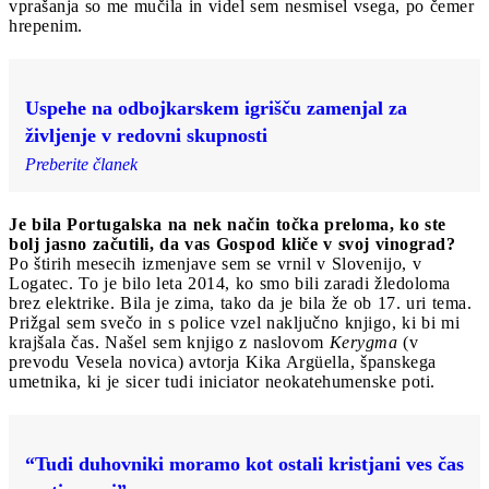
vprašanja so me mučila in videl sem nesmisel vsega, po čemer
hrepenim.
Uspehe na odbojkarskem igrišču zamenjal za
življenje v redovni skupnosti
Preberite članek
Je bila Portugalska na nek način točka preloma, ko ste
bolj jasno začutili, da vas Gospod kliče v svoj vinograd?
Po štirih mesecih izmenjave sem se vrnil v Slovenijo, v
Logatec. To je bilo leta 2014, ko smo bili zaradi žledoloma
brez elektrike. Bila je zima, tako da je bila že ob 17. uri tema.
Prižgal sem svečo in s police vzel naključno knjigo, ki bi mi
krajšala čas. Našel sem knjigo z naslovom
Kerygma
(v
prevodu Vesela novica) avtorja Kika Argüella, španskega
umetnika, ki je sicer tudi iniciator neokatehumenske poti.
“Tudi duhovniki moramo kot ostali kristjani ves čas