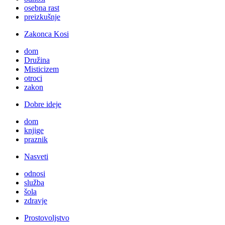
osebna rast
preizkušnje
Zakonca Kosi
dom
Družina
Misticizem
otroci
zakon
Dobre ideje
dom
knjige
praznik
Nasveti
odnosi
služba
šola
zdravje
Prostovoljstvo