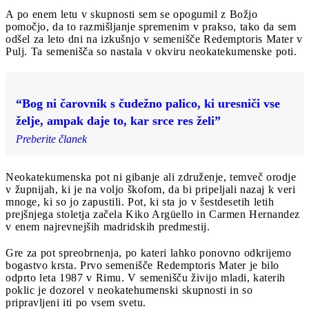
A po enem letu v skupnosti sem se opogumil z Božjo
pomočjo, da to razmišljanje spremenim v prakso, tako da sem
odšel za leto dni na izkušnjo v semenišče Redemptoris Mater v
Pulj. Ta semenišča so nastala v okviru neokatekumenske poti.
“Bog ni čarovnik s čudežno palico, ki uresniči vse
želje, ampak daje to, kar srce res želi”
Preberite članek
Neokatekumenska pot ni gibanje ali združenje, temveč orodje
v župnijah, ki je na voljo škofom, da bi pripeljali nazaj k veri
mnoge, ki so jo zapustili. Pot, ki sta jo v šestdesetih letih
prejšnjega stoletja začela Kiko Argüello in Carmen Hernandez
v enem najrevnejših madridskih predmestij.
Gre za pot spreobrnenja, po kateri lahko ponovno odkrijemo
bogastvo krsta. Prvo semenišče Redemptoris Mater je bilo
odprto leta 1987 v Rimu. V semenišču živijo mladi, katerih
poklic je dozorel v neokatehumenski skupnosti in so
pripravljeni iti po vsem svetu.