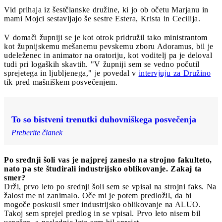
Vid prihaja iz šestčlanske družine, ki jo ob očetu Marjanu in
mami Mojci sestavljajo še sestre Estera, Krista in Cecilija.
V domači župniji se je kot otrok pridružil tako ministrantom
kot župnijskemu mešanemu pevskemu zboru Adoramus, bil je
udeleženec in animator na oratoriju, kot voditelj pa je deloval
tudi pri logaških skavtih. "V župniji sem se vedno počutil
sprejetega in ljubljenega," je povedal v
intervjuju za Družino
tik pred mašniškem posvečenjem.
To so bistveni trenutki duhovniškega posvečenja
Preberite članek
Po srednji šoli vas je najprej zaneslo na strojno fakulteto,
nato pa ste študirali industrijsko oblikovanje. Zakaj ta
smer?
Drži, prvo leto po srednji šoli sem se vpisal na strojni faks. Na
žalost me ni zanimalo. Oče mi je potem predložil, da bi
mogoče poskusil smer industrijsko oblikovanje na ALUO.
Takoj sem sprejel predlog in se vpisal. Prvo leto nisem bil