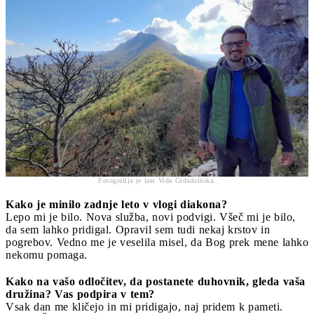
Fotografija je last Vida Grdadolnika.
Kako je minilo zadnje leto v vlogi diakona?
Lepo mi je bilo. Nova služba, novi podvigi. Všeč mi je bilo,
da sem lahko pridigal. Opravil sem tudi nekaj krstov in
pogrebov. Vedno me je veselila misel, da Bog prek mene lahko
nekomu pomaga.
Kako na vašo odločitev, da postanete duhovnik, gleda vaša
družina? Vas podpira v tem?
Vsak dan me kličejo in mi pridigajo, naj pridem k pameti.