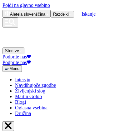
Pojdi na glavno vsebino
Iskanje
Aleteia
slovenščina
Razdelki
Storitve
Podprite nas
Podprite nas
Menu
Intervju
Navdihujoče zgodbe
Življenjski slog
Martin Golob
Blogi
Oglasna vsebina
Družina