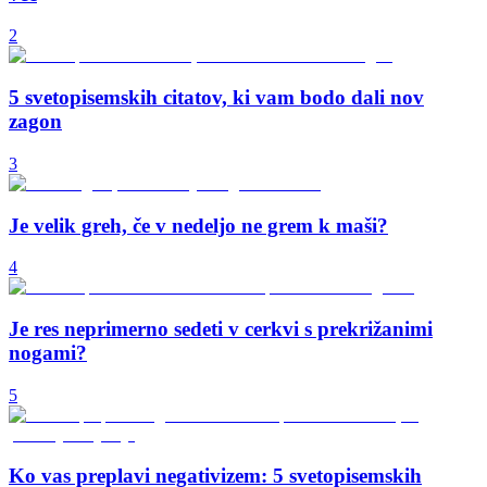
2
5 svetopisemskih citatov, ki vam bodo dali nov
zagon
3
Je velik greh, če v nedeljo ne grem k maši?
4
Je res neprimerno sedeti v cerkvi s prekrižanimi
nogami?
5
Ko vas preplavi negativizem: 5 svetopisemskih