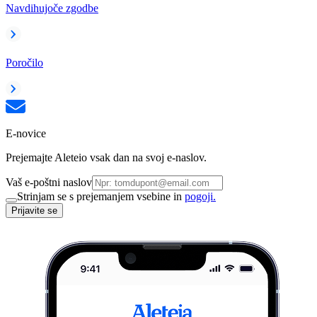
Navdihujoče zgodbe
Poročilo
E-novice
Prejemajte Aleteio vsak dan na svoj e-naslov.
Vaš e-poštni naslov
Strinjam se s prejemanjem vsebine in
pogoji.
Prijavite se