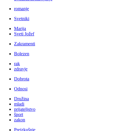
romanje
Svetniki
Marija
Sveti Jožef
Zakramenti
Bolezen
rak
zdravje
Dobrota
Odnosi
Družina
mladi
prijateljstvo
šport
zakon
Preizkušnje