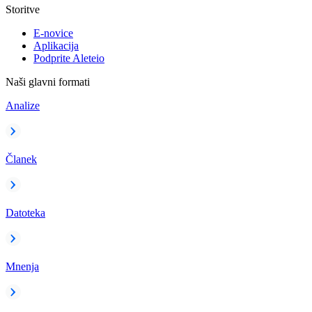
Storitve
E-novice
Aplikacija
Podprite Aleteio
Naši glavni formati
Analize
Članek
Datoteka
Mnenja