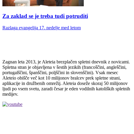
Za zaklad se je treba tudi potruditi
Razlaga evangelija 17. nedelje med letom
Zagnan leta 2013, je Aleteia brezplačen spletni dnevnik z novicami.
Spletna stran je objavljena v šestih jezikih (francoščini, angleščini,
portugalščini, španščini, poljščini in slovenščini). Vsak mesec
Aleteio obišče več kot 10 milijonov bralcev prek spletne strani,
aplikacije in družbenih omrežij. Aleteia doseže skoraj 50 milijonov
ljudi po vsem svetu, zaradi česar je eden vodilnih katoliških spletnih
medijev.