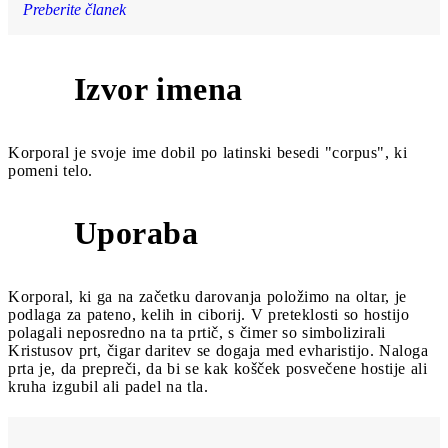
Preberite članek
Izvor imena
1
Korporal je svoje ime dobil po latinski besedi "corpus", ki
pomeni telo.
Uporaba
2
Korporal, ki ga na začetku darovanja položimo na oltar, je
podlaga za pateno, kelih in ciborij. V preteklosti so hostijo
polagali neposredno na ta prtič, s čimer so simbolizirali
Kristusov prt, čigar daritev se dogaja med evharistijo. Naloga
prta je, da prepreči, da bi se kak košček posvečene hostije ali
kruha izgubil ali padel na tla.