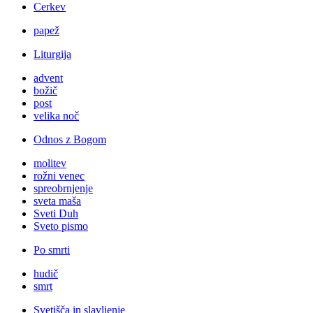
Cerkev
papež
Liturgija
advent
božič
post
velika noč
Odnos z Bogom
molitev
rožni venec
spreobrnjenje
sveta maša
Sveti Duh
Sveto pismo
Po smrti
hudič
smrt
Svetišča in slavljenje