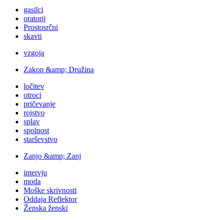
gasilci
oratorij
Prostosrčni
skavti
vzgoja
Zakon &amp; Družina
ločitev
otroci
pričevanje
rojstvo
splav
spolnost
starševstvo
Zanjo &amp; Zanj
intervju
moda
Moške skrivnosti
Oddaja Reflektor
Ženska ženski