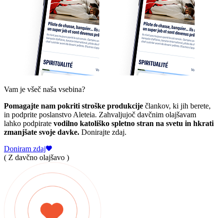
Vam je všeč naša vsebina?
Pomagajte nam pokriti stroške produkcije
člankov, ki jih berete,
in podprite poslanstvo Aleteia. Zahvaljujoč davčnim olajšavam
lahko podpirate
vodilno katoliško spletno stran na svetu in hkrati
zmanjšate svoje davke.
Donirajte zdaj.
Doniram zdaj
( Z davčno olajšavo )