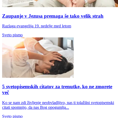
Zaupanje v Jezusa premaga še tako velik strah
Razlaga evangelija 19. nedelje med letom
Sveto pismo
5 svetopisemskih citatov za trenutke, ko ne zmorete
več
Ko se nam zdi življenje neobvladljivo, nas ti tolažilni svetopisemski
citati spomnijo, da nas Bog opogumlja...
Sveto pismo