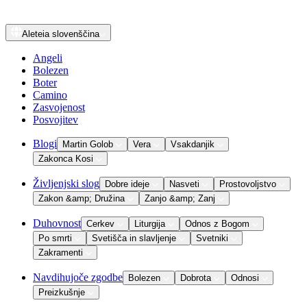
Aleteia
slovenščina
Angeli
Bolezen
Boter
Camino
Zasvojenost
Posvojitev
Blogi
Martin Golob
Vera
Vsakdanjik
Zakonca Kosi
Življenjski slog
Dobre ideje
Nasveti
Prostovoljstvo
Zakon &amp; Družina
Zanjo &amp; Zanj
Duhovnost
Cerkev
Liturgija
Odnos z Bogom
Po smrti
Svetišča in slavljenje
Svetniki
Zakramenti
Navdihujoče zgodbe
Bolezen
Dobrota
Odnosi
Preizkušnje