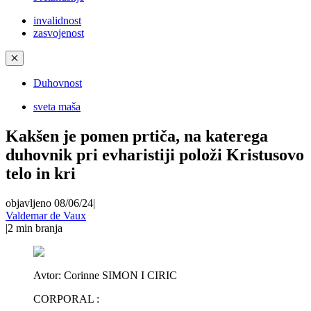
invalidnost
zasvojenost
✕
Duhovnost
sveta maša
Kakšen je pomen prtiča, na katerega
duhovnik pri evharistiji položi Kristusovo
telo in kri
objavljeno 08/06/24
|
Valdemar de Vaux
|
2
min branja
Avtor:
Corinne SIMON I CIRIC
CORPORAL :