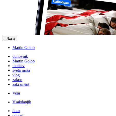
Nazaj
Martin Golob
duhovnik
Martin Golob
molitev
sveta maša
vlog
zakon
zakrament
Vera
Vsakdanjik
dom
odnosi