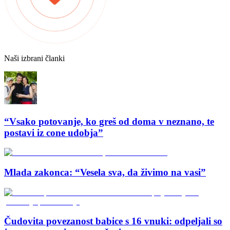
Naši izbrani članki
“Vsako potovanje, ko greš od doma v neznano, te
postavi iz cone udobja”
Mlada zakonca: “Vesela sva, da živimo na vasi”
Čudovita povezanost babice s 16 vnuki: odpeljali so