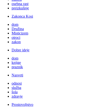
osebna rast
preizkušnje
Zakonca Kosi
dom
Družina
Misticizem
otroci
zakon
Dobre ideje
dom
knjige
praznik
Nasveti
odnosi
služba
šola
zdravje
Prostovoljstvo