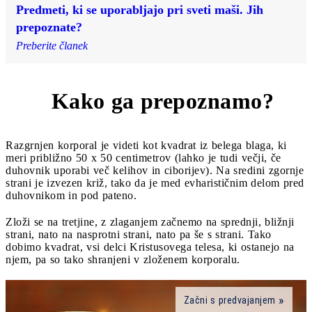
Predmeti, ki se uporabljajo pri sveti maši. Jih
prepoznate?
Preberite članek
Kako ga prepoznamo?
3
Razgrnjen korporal je videti kot kvadrat iz belega blaga, ki
meri približno 50 x 50 centimetrov (lahko je tudi večji, če
duhovnik uporabi več kelihov in ciborijev). Na sredini zgornje
strani je izvezen križ, tako da je med evharističnim delom pred
duhovnikom in pod pateno.
Zloži se na tretjine, z zlaganjem začnemo na sprednji, bližnji
strani, nato na nasprotni strani, nato pa še s strani. Tako
dobimo kvadrat, vsi delci Kristusovega telesa, ki ostanejo na
njem, pa so tako shranjeni v zloženem korporalu.
Začni s predvajanjem