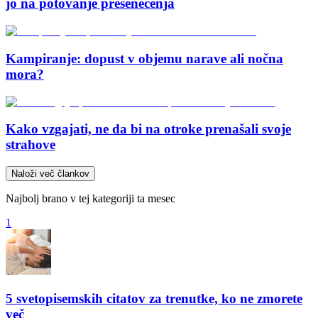
jo na potovanje presenečenja
Kampiranje: dopust v objemu narave ali nočna
mora?
Kako vzgajati, ne da bi na otroke prenašali svoje
strahove
Naloži več člankov
Najbolj brano v tej kategoriji ta mesec
1
5 svetopisemskih citatov za trenutke, ko ne zmorete
več