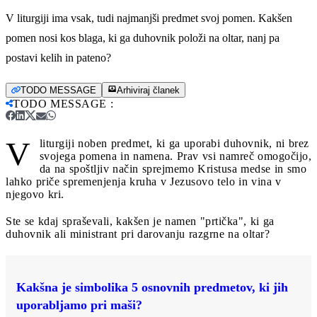
V liturgiji ima vsak, tudi najmanjši predmet svoj pomen. Kakšen
pomen nosi kos blaga, ki ga duhovnik položi na oltar, nanj pa
postavi kelih in pateno?
TODO MESSAGE
Arhiviraj članek
TODO MESSAGE
:
V
liturgiji noben predmet, ki ga uporabi duhovnik, ni brez
svojega pomena in namena. Prav vsi namreč omogočijo,
da na spoštljiv način sprejmemo Kristusa medse in smo
lahko priče spremenjenja kruha v Jezusovo telo in vina v
njegovo kri.
Ste se kdaj spraševali, kakšen je namen "prtička", ki ga
duhovnik ali ministrant pri darovanju razgrne na oltar?
Kakšna je simbolika 5 osnovnih predmetov, ki jih
uporabljamo pri maši?