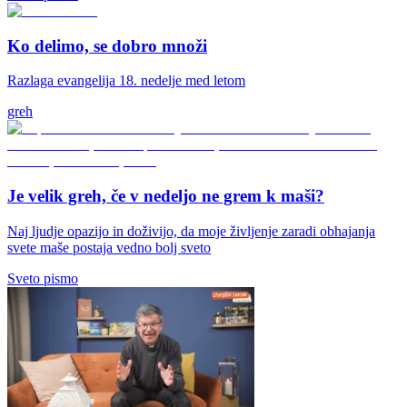
Ko delimo, se dobro množi
Razlaga evangelija 18. nedelje med letom
greh
Je velik greh, če v nedeljo ne grem k maši?
Naj ljudje opazijo in doživijo, da moje življenje zaradi obhajanja
svete maše postaja vedno bolj sveto
Sveto pismo