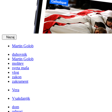
Nazaj
Martin Golob
duhovnik
Martin Golob
molitev
sveta maša
vlog
zakon
zakrament
Vera
Vsakdanjik
dom
odnosi