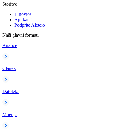
Storitve
E-novice
Aplikacija
Podprite Aleteio
Naši glavni formati
Analize
Članek
Datoteka
Mnenja