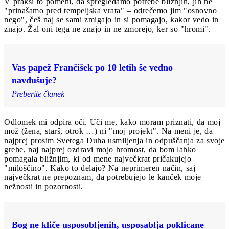
V praksi to pomeni, da spregledamo potrebe bližnjih, jih ne
"prinašamo pred tempeljska vrata" – odrečemo jim "osnovno
nego", češ naj se sami zmigajo in si pomagajo, kakor vedo in
znajo. Žal oni tega ne znajo in ne zmorejo, ker so "hromi".
Vas papež Frančišek po 10 letih še vedno
navdušuje?
Preberite članek
Odlomek mi odpira oči. Uči me, kako moram priznati, da moj
mož (žena, starš, otrok …) ni "moj projekt". Na meni je, da
najprej prosim Svetega Duha usmiljenja in odpuščanja za svoje
grehe, naj najprej ozdravi mojo hromost, da bom lahko
pomagala bližnjim, ki od mene največkrat pričakujejo
"miloščino". Kako to delajo? Na neprimeren način, saj
največkrat ne prepoznam, da potrebujejo le kanček moje
nežnosti in pozornosti.
Bog ne kliče usposobljenih, usposablja poklicane