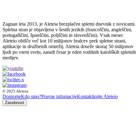
Zagnan leta 2013, je Aleteia brezplačen spletni dnevnik z novicami.
Spletna stran je objavljena v šestih jezikih (francoščini, angleščini,
portugalščini, španščini, poljščini in slovenščini). Vsak mesec
Aleteio obišče več kot 10 milijonov bralcev prek spletne strani,
aplikacije in družbenih omrežij. Aleteia doseže skoraj 50 milijonov
ljudi po vsem svetu, zaradi česar je eden vodilnih katoliških spletnih
medijev.
© 2025 Aleteia
Donirajte
Kdo smo?
Pravne infomacije
Kontaktirajte Aleteio
Zasebnost