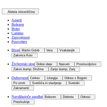
Aleteia
slovenščina
Angeli
Bolezen
Boter
Camino
Zasvojenost
Posvojitev
Blogi
Martin Golob
Vera
Vsakdanjik
Zakonca Kosi
Življenjski slog
Dobre ideje
Nasveti
Prostovoljstvo
Zakon &amp; Družina
Zanjo &amp; Zanj
Duhovnost
Cerkev
Liturgija
Odnos z Bogom
Po smrti
Svetišča in slavljenje
Svetniki
Zakramenti
Navdihujoče zgodbe
Bolezen
Dobrota
Odnosi
Preizkušnje