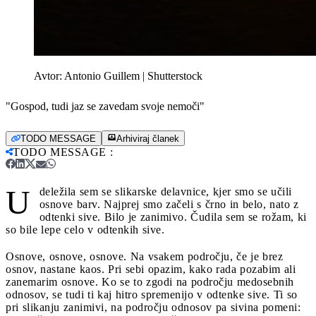
Avtor:
Antonio Guillem | Shutterstock
"Gospod, tudi jaz se zavedam svoje nemoči"
TODO MESSAGE
Arhiviraj članek
TODO MESSAGE
:
U
deležila sem se slikarske delavnice, kjer smo se učili
osnove barv. Najprej smo začeli s črno in belo, nato z
odtenki sive. Bilo je zanimivo. Čudila sem se rožam, ki
so bile lepe celo v odtenkih sive.
Osnove, osnove, osnove. Na vsakem področju, če je brez
osnov, nastane kaos. Pri sebi opazim, kako rada pozabim ali
zanemarim osnove. Ko se to zgodi na področju medosebnih
odnosov, se tudi ti kaj hitro spremenijo v odtenke sive. Ti so
pri slikanju zanimivi, na področju odnosov pa sivina pomeni: