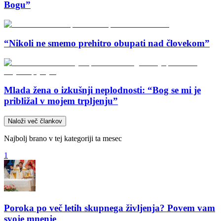
Bogu”
“Nikoli ne smemo prehitro obupati nad človekom”
Mlada žena o izkušnji neplodnosti: “Bog se mi je
približal v mojem trpljenju”
Naloži več člankov
Najbolj brano v tej kategoriji ta mesec
1
Poroka po več letih skupnega življenja? Povem vam
svoje mnenje