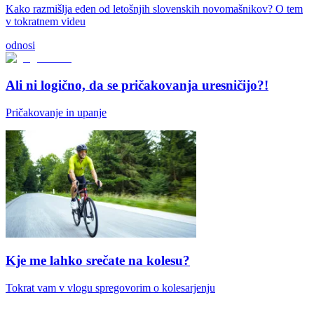
Kako razmišlja eden od letošnjih slovenskih novomašnikov? O tem
v tokratnem videu
odnosi
Ali ni logično, da se pričakovanja uresničijo?!
Pričakovanje in upanje
Kje me lahko srečate na kolesu?
Tokrat vam v vlogu spregovorim o kolesarjenju