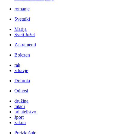
romanje
Svetniki
Marija
Sveti Jožef
Zakramenti
Bolezen
rak
zdravje
Dobrota
Odnosi
družina
mladi
prijateljstvo
šport
zakon
Preizkušnje