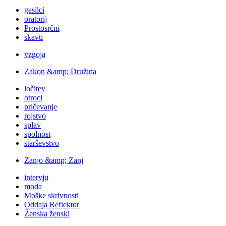
gasilci
oratorij
Prostosrčni
skavti
vzgoja
Zakon &amp; Družina
ločitev
otroci
pričevanje
rojstvo
splav
spolnost
starševstvo
Zanjo &amp; Zanj
intervju
moda
Moške skrivnosti
Oddaja Reflektor
Ženska ženski