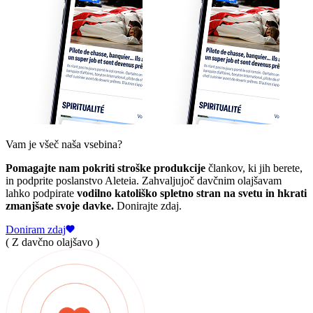
Vam je všeč naša vsebina?
Pomagajte nam pokriti stroške produkcije
člankov, ki jih berete,
in podprite poslanstvo Aleteia. Zahvaljujoč davčnim olajšavam
lahko podpirate
vodilno katoliško spletno stran na svetu in hkrati
zmanjšate svoje davke.
Donirajte zdaj.
Doniram zdaj
( Z davčno olajšavo )