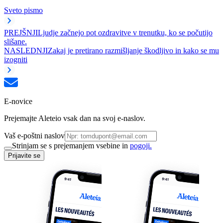
Sveto pismo
PREJŠNJI
Ljudje začnejo pot ozdravitve v trenutku, ko se počutijo
slišane.
NASLEDNJI
Zakaj je pretirano razmišljanje škodljivo in kako se mu
izogniti
E-novice
Prejemajte Aleteio vsak dan na svoj e-naslov.
Vaš e-poštni naslov
Strinjam se s prejemanjem vsebine in
pogoji.
Prijavite se