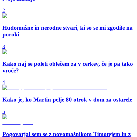
2
Hudomušne in nerodne stvari, ki so se mi zgodile na
poroki
3
Kako naj se poleti oblečem za v cerkev, če je pa tako
vroče?
4
Kako je, ko Martin pelje 80 otrok v dom za ostarele
5
Pogovarjal sem se z novomašnikom Timotejem in z