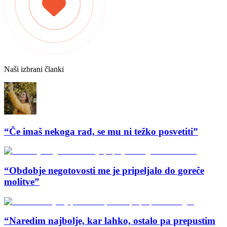
Naši izbrani članki
“Če imaš nekoga rad, se mu ni težko posvetiti”
“Obdobje negotovosti me je pripeljalo do goreče
molitve”
“Naredim najbolje, kar lahko, ostalo pa prepustim