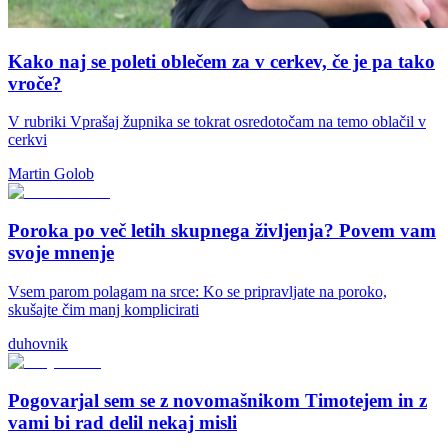
Kako naj se poleti oblečem za v cerkev, če je pa tako
vroče?
V rubriki Vprašaj župnika se tokrat osredotočam na temo oblačil v
cerkvi
Martin Golob
Poroka po več letih skupnega življenja? Povem vam
svoje mnenje
Vsem parom polagam na srce: Ko se pripravljate na poroko,
skušajte čim manj komplicirati
duhovnik
Pogovarjal sem se z novomašnikom Timotejem in z
vami bi rad delil nekaj misli