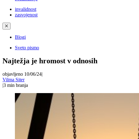
invalidnost
zasvojenost
✕
Blogi
Sveto pismo
Najtežja je hromost v odnosih
objavljeno 10/06/24
|
Vilma Siter
|
3
min branja