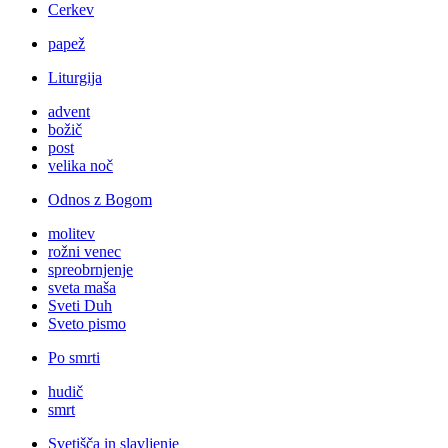
Cerkev
papež
Liturgija
advent
božič
post
velika noč
Odnos z Bogom
molitev
rožni venec
spreobrnjenje
sveta maša
Sveti Duh
Sveto pismo
Po smrti
hudič
smrt
Svetišča in slavljenje