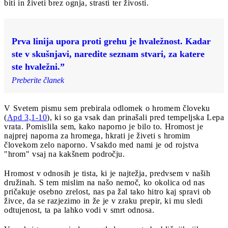
biti in živeti brez ognja, strasti ter živosti.
Prva linija upora proti grehu je hvaležnost. Kadar
ste v skušnjavi, naredite seznam stvari, za katere
ste hvaležni.”
Preberite članek
V Svetem pismu sem prebirala odlomek o hromem človeku
(
Apd 3,1-10
), ki so ga vsak dan prinašali pred tempeljska Lepa
vrata. Pomislila sem, kako naporno je bilo to. Hromost je
najprej naporna za hromega, hkrati je živeti s hromim
človekom zelo naporno. Vsakdo med nami je od rojstva
"hrom" vsaj na kakšnem področju.
Hromost v odnosih je tista, ki je najtežja, predvsem v naših
družinah. S tem mislim na našo nemoč, ko okolica od nas
pričakuje osebno zrelost, nas pa žal tako hitro kaj spravi ob
živce, da se razjezimo in že je v zraku prepir, ki mu sledi
odtujenost, ta pa lahko vodi v smrt odnosa.