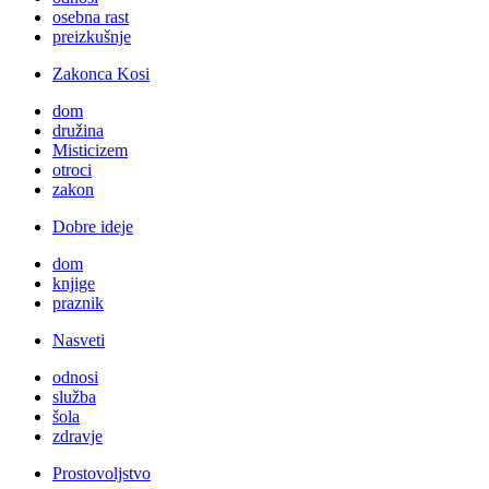
osebna rast
preizkušnje
Zakonca Kosi
dom
družina
Misticizem
otroci
zakon
Dobre ideje
dom
knjige
praznik
Nasveti
odnosi
služba
šola
zdravje
Prostovoljstvo