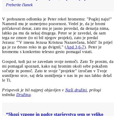
Preberite članek
V prebranem odlomku je Peter rekel hromemu: "Poglej naju!"
Namenil mu je usmerjeno pozornost. Vedel je, da je hromi
pričakoval denar, zato mu je jasno povedal, da denarja nima,
lahko pa mu da nekaj drugega. Peter se je zavedal, da sam
tega ne zmore (to ni bil njegov projekt), zato je predal
Jezusu: "'V imenu Jezusa Kristusa Nazarečana, hôdi!' In prijel
ga je za desno roko in ga dvignil," (
Apd 3,6-7
). Peter je
hromemu s konkretno telesno gesto pomagal vstati.
Gospod, tudi jaz se zavedam svoje nemoči. Zato Te prosim, da
mi pomagaš spoznati, kako naj hromim okoli sebe pokažem
sočutje in pomoč. Zato te svoje "projekte" izročam v Tvoje
usmiljeno srce, saj dela usmiljenja v nas in po nas lahko delaš
le Ti.
Prispevek je bil najprej objavljen v
Naši družini
, prilogi
tednika
Družina
.
“Skozi vzpone in padce starševstva sem se veliko