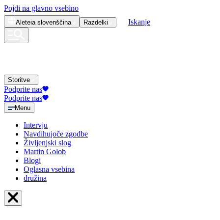
Pojdi na glavno vsebino
Iskanje
Aleteia
slovenščina
Razdelki
Storitve
Podprite nas
Podprite nas
Menu
Intervju
Navdihujoče zgodbe
Življenjski slog
Martin Golob
Blogi
Oglasna vsebina
družina