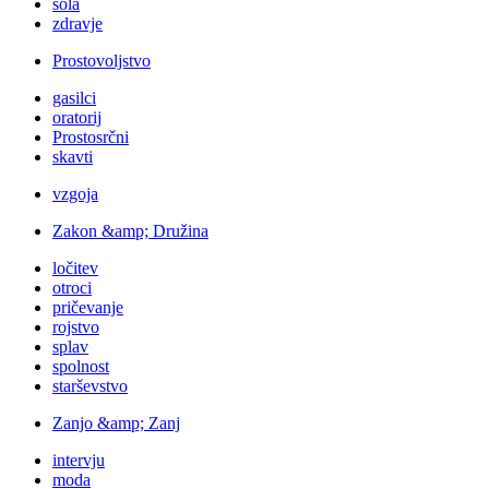
šola
zdravje
Prostovoljstvo
gasilci
oratorij
Prostosrčni
skavti
vzgoja
Zakon &amp; Družina
ločitev
otroci
pričevanje
rojstvo
splav
spolnost
starševstvo
Zanjo &amp; Zanj
intervju
moda