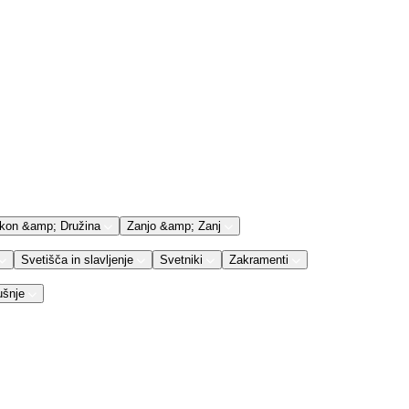
kon &amp; Družina
Zanjo &amp; Zanj
Svetišča in slavljenje
Svetniki
Zakramenti
ušnje