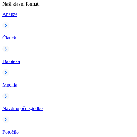
Naši glavni formati
Analize
Članek
Datoteka
Mnenja
Navdihujoče zgodbe
Poročilo