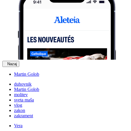
Nazaj
Martin Golob
duhovnik
Martin Golob
molitev
sveta maša
vlog
zakon
zakrament
Vera