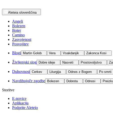
Aleteia
slovenščina
Angeli
Bolezen
Boter
Camino
Zasvojenost
Posvojitev
Blogi
Martin Golob
Vera
Vsakdanjik
Zakonca Kosi
Življenjski slog
Dobre ideje
Nasveti
Prostovoljstvo
Za
Duhovnost
Cerkev
Liturgija
Odnos z Bogom
Po smrti
Navdihujoče zgodbe
Bolezen
Dobrota
Odnosi
Preizk
Storitve
E-novice
Aplikacija
Podprite Aleteio