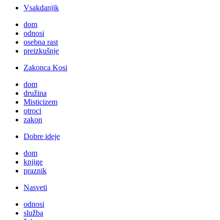
Vsakdanjik
dom
odnosi
osebna rast
preizkušnje
Zakonca Kosi
dom
družina
Misticizem
otroci
zakon
Dobre ideje
dom
knjige
praznik
Nasveti
odnosi
služba