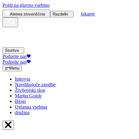
Pojdi na glavno vsebino
Iskanje
Aleteia
slovenščina
Razdelki
Storitve
Podprite nas
Podprite nas
Menu
Intervju
Navdihujoče zgodbe
Življenjski slog
Martin Golob
Blogi
Oglasna vsebina
družina