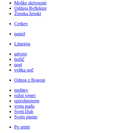
Moške skrivnosti
Oddaja Reflektor
Ženska ženski
Cerkev
papež
Liturgija
advent
božič
post
velika noč
Odnos z Bogom
molitev
rožni venec
spreobrnjenje
sveta maša
Sveti Duh
Sveto pismo
Po smrti