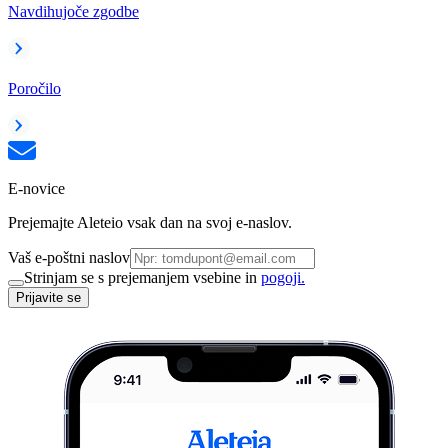
Navdihujoče zgodbe
Poročilo
E-novice
Prejemajte Aleteio vsak dan na svoj e-naslov.
Vaš e-poštni naslov
Strinjam se s prejemanjem vsebine in
pogoji.
Prijavite se