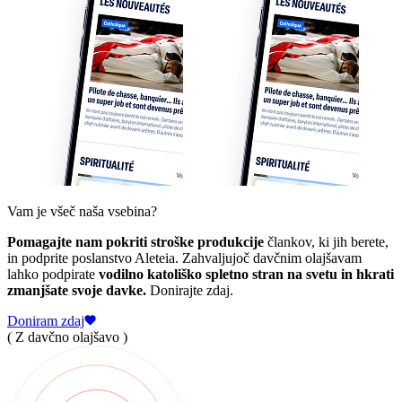
Vam je všeč naša vsebina?
Pomagajte nam pokriti stroške produkcije
člankov, ki jih berete,
in podprite poslanstvo Aleteia. Zahvaljujoč davčnim olajšavam
lahko podpirate
vodilno katoliško spletno stran na svetu in hkrati
zmanjšate svoje davke.
Donirajte zdaj.
Doniram zdaj
( Z davčno olajšavo )