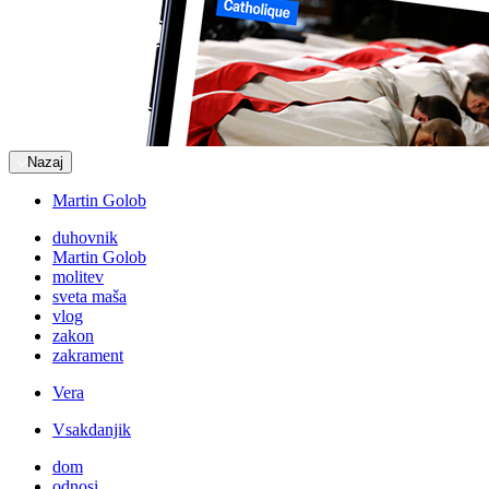
Nazaj
Martin Golob
duhovnik
Martin Golob
molitev
sveta maša
vlog
zakon
zakrament
Vera
Vsakdanjik
dom
odnosi