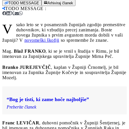
TODO MESSAGE
Arhiviraj članek
TODO MESSAGE
:
V
sako leto se v posameznih župnijah zgodijo premestitve
duhovnikov, ki vzbudijo precej zanimanja. Boste
novega župnika s prvim avgustom morda dobili v vaši
župniji? V
novomeški škofiji
so spremembe že znane.
Mag.
Blaž FRANKO
, ki se je vrnil s študija v Rimu, je bil
imenovan za župnijskega upravitelja Župnije Mirna Peč.
Branko JUREJEVČIČ
, kaplan v Župniji Črnomelj, je bil
imenovan za župnika Župnije Kočevje in soupravitelja Župnije
Mozelj.
“Bog je tisti, ki zame hoče najboljše”
Preberite članek
Franc LEVIČAR
, duhovni pomočnik v Župniji Šentjernej, je
bil imenovan za duhovnega pomočnika v Župnijah Raka in