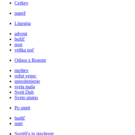
Cerkev
papež
Liturgija
advent
božič
post
velika noč
Odnos z Bogom
molitev
rožni venec
spreobrnjenje
sveta maša
Sveti Duh
Sveto pismo
Po smrti
hudič
smrt
Svetišča in slavljenje