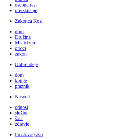
osebna rast
preizkušnje
Zakonca Kosi
dom
Družina
Misticizem
otroci
zakon
Dobre ideje
dom
knjige
praznik
Nasveti
odnosi
služba
šola
zdravje
Prostovoljstvo