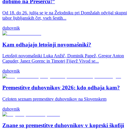
dobimo na Prešercu!”
Od 18. do 26. julija se je na Želodniku pri Domžalah odvijal skupni
tabor ljubljanskih čet, vseh šestih...
duhovnik
Kam odhajajo letošnji novomašniki?
Letošnji novomašniki Luka Anžič, Dominik Papež, Gregor Anton
Capuder, Janez Gorenc in Timotej Fijavž Vivod se...
duhovnik
Premestitve duhovnikov 2026: kdo odhaja kam?
Celoten seznam premestitev duhovnikov na Slovenskem
duhovnik
Znane so premestitve duhovnikov v koprski škofiji