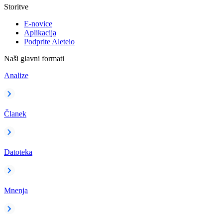
Storitve
E-novice
Aplikacija
Podprite Aleteio
Naši glavni formati
Analize
Članek
Datoteka
Mnenja