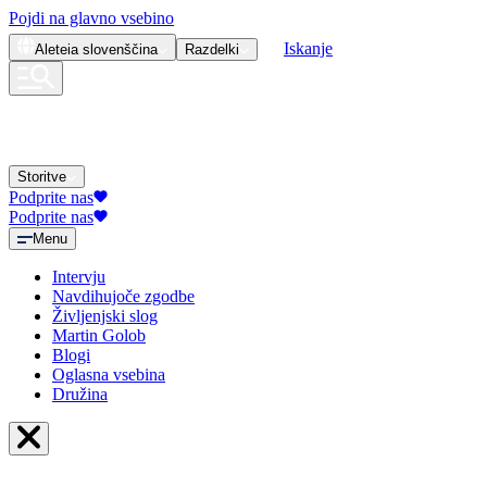
Pojdi na glavno vsebino
Iskanje
Aleteia
slovenščina
Razdelki
Storitve
Podprite nas
Podprite nas
Menu
Intervju
Navdihujoče zgodbe
Življenjski slog
Martin Golob
Blogi
Oglasna vsebina
Družina