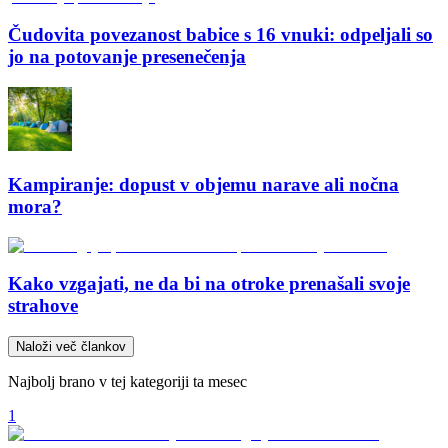
Čudovita povezanost babice s 16 vnuki: odpeljali so
jo na potovanje presenečenja
Kampiranje: dopust v objemu narave ali nočna
mora?
Kako vzgajati, ne da bi na otroke prenašali svoje
strahove
Naloži več člankov
Najbolj brano v tej kategoriji ta mesec
1