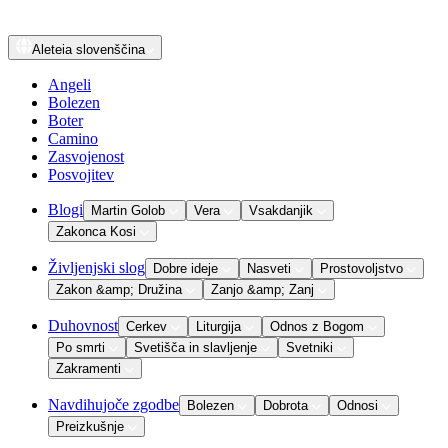
Aleteia
slovenščina
Angeli
Bolezen
Boter
Camino
Zasvojenost
Posvojitev
Blogi
Martin Golob
Vera
Vsakdanjik
Zakonca Kosi
Življenjski slog
Dobre ideje
Nasveti
Prostovoljstvo
Zakon &amp; Družina
Zanjo &amp; Zanj
Duhovnost
Cerkev
Liturgija
Odnos z Bogom
Po smrti
Svetišča in slavljenje
Svetniki
Zakramenti
Navdihujoče zgodbe
Bolezen
Dobrota
Odnosi
Preizkušnje