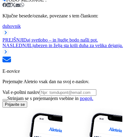
Ključne besede/oznake, povezane s tem člankom:
duhovnik
PREJŠNJI
Daj svetlobo – in ljudje bodo našli pot.
NASLEDNJI
Ljubezen in želja sta krili duha za velika dejanja.
E-novice
Prejemajte Aleteio vsak dan na svoj e-naslov.
Vaš e-poštni naslov
Strinjam se s prejemanjem vsebine in
pogoji.
Prijavite se