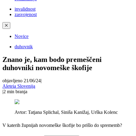
invalidnost
zasvojenost
✕
Novice
duhovnik
Znano je, kam bodo premeščeni
duhovniki novomeške škofije
objavljeno 21/06/24
|
Aleteia Slovenija
|
2
min branja
Avtor:
Tatjana Splichal, Siniša Kanižaj, Urška Kolenc
V katerih župnijah novomeške škofije bo prišlo do sprememb?