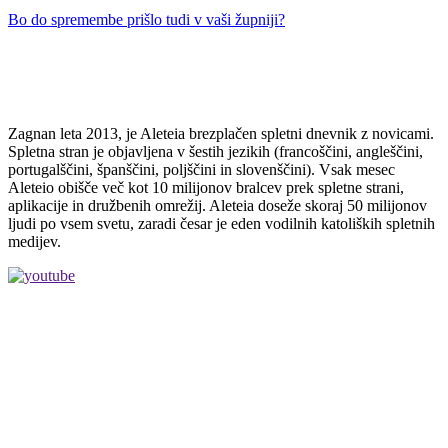
Bo do spremembe prišlo tudi v vaši župniji?
Zagnan leta 2013, je Aleteia brezplačen spletni dnevnik z novicami.
Spletna stran je objavljena v šestih jezikih (francoščini, angleščini,
portugalščini, španščini, poljščini in slovenščini). Vsak mesec
Aleteio obišče več kot 10 milijonov bralcev prek spletne strani,
aplikacije in družbenih omrežij. Aleteia doseže skoraj 50 milijonov
ljudi po vsem svetu, zaradi česar je eden vodilnih katoliških spletnih
medijev.