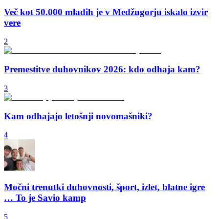
Več kot 50.000 mladih je v Medžugorju iskalo izvir
vere
2
Premestitve duhovnikov 2026: kdo odhaja kam?
3
Kam odhajajo letošnji novomašniki?
4
Močni trenutki duhovnosti, šport, izlet, blatne igre
… To je Savio kamp
5