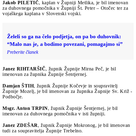
Jakob PILETIČ
, kaplan v Župniji Metlika, je bil imenovan
za duhovnega pomočnika v Župniji Št. Peter – Otočec ter za
vojaškega kaplana v Slovenski vojski.
Želeli so ga na čelo podjetja, on pa bo duhovnik:
“Malo nas je, a bodimo povezani, pomagajmo si”
Preberite članek
Janez RIHTARŠIČ
, župnik Župnije Mirna Peč, je bil
imenovan za župnika Župnije Šentjernej.
Damjan ŠTIH
, župnik Župnije Kočevje in soupravitelj
Župnije Mozelj, je bil imenovan za župnika Župnije Sv. Križ -
Podbočje.
Msgr. Anton TRPIN
, župnik Župnije Šentjernej, je bil
imenovan za duhovnega pomočnika v isti župniji.
Janez ZDEŠAR
, župnik Župnije Mokronog, je bil imenovan
tudi za soupravitelja Župnije Trebelno.