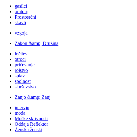
gasilci
oratorij
Prostosrčni
skavti
vzgoja
Zakon &amp; Družina
ločitev
otroci
pričevanje
rojstvo
splav
spolnost
starševstvo
Zanjo &amp; Zanj
intervju
moda
Moške skrivnosti
Oddaja Reflektor
Ženska ženski