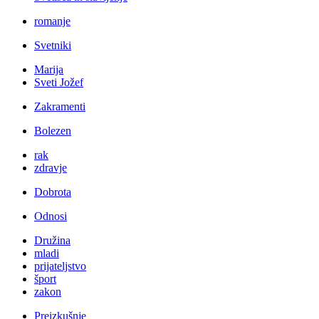
romanje
Svetniki
Marija
Sveti Jožef
Zakramenti
Bolezen
rak
zdravje
Dobrota
Odnosi
Družina
mladi
prijateljstvo
šport
zakon
Preizkušnje