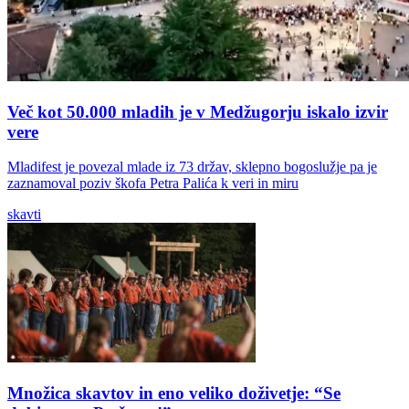
Več kot 50.000 mladih je v Medžugorju iskalo izvir
vere
Mladifest je povezal mlade iz 73 držav, sklepno bogoslužje pa je
zaznamoval poziv škofa Petra Palića k veri in miru
skavti
Množica skavtov in eno veliko doživetje: “Se