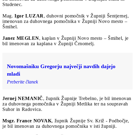
Studenec.
Mag.
Igor LUZAR
, duhovni pomočnik v Župniji Šentjernej,
imenovan za duhovnega pomočnika v Župniji Novo mesto –
Šmihel.
Janez MEGLEN
, kaplan v Župniji Novo mesto – Šmihel, je
bil imenovan za kaplana v Župniji Črnomelj.
Novomašniku Gregorju največji navdih dajejo
mladi
Preberite članek
Jernej NEMANIČ
, župnik Župnije Trebelno, je bil imenovan
za duhovnega pomočnika v Župniji Metlika ter na soupravah
Suhor in Radovica.
Msgr. France NOVAK
, župnik Župnije Sv. Križ - Podbočje,
je bil imenovan za duhovnega pomočnika v isti župniji.