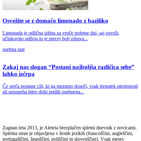
Osvežite se z domačo limonado z baziliko
Limonada je odlična izbira za vroče poletne dni, saj osveži,
učinkovito odžeja in je precej bolj zdrava...
osebna rast
Zakaj nas slogan “Postani najboljša različica sebe”
lahko izčrpa
Če sreča postane cilj, ki ga moramo doseči, vsak trenutek utrujenosti
ali neuspeha hitro dobi pridih osebnega...
Zagnan leta 2013, je Aleteia brezplačen spletni dnevnik z novicami.
Spletna stran je objavljena v šestih jezikih (francoščini, angleščini,
portugalščini, španščini, poljščini in slovenščini). Vsak mesec