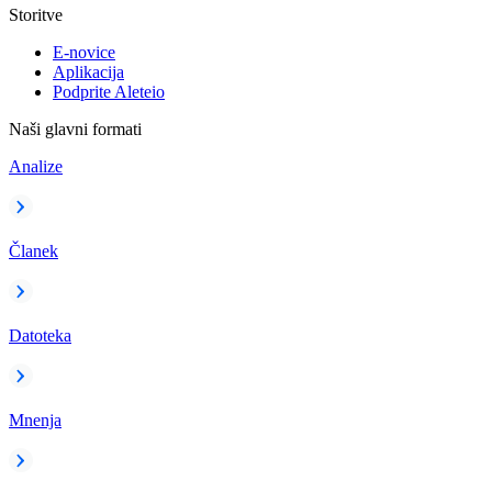
Storitve
E-novice
Aplikacija
Podprite Aleteio
Naši glavni formati
Analize
Članek
Datoteka
Mnenja