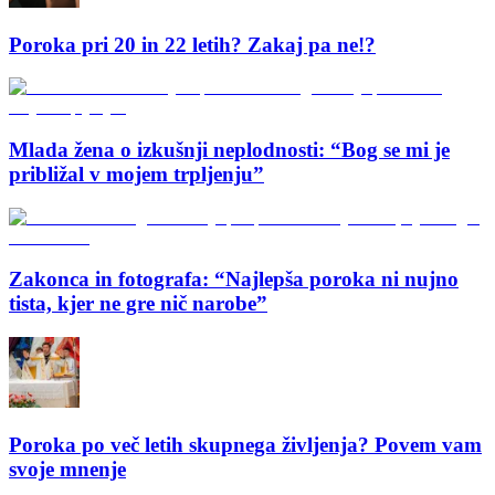
Poroka pri 20 in 22 letih? Zakaj pa ne!?
Mlada žena o izkušnji neplodnosti: “Bog se mi je
približal v mojem trpljenju”
Zakonca in fotografa: “Najlepša poroka ni nujno
tista, kjer ne gre nič narobe”
Poroka po več letih skupnega življenja? Povem vam
svoje mnenje