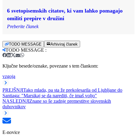
6 svetopisemskih citatov, ki vam lahko pomagajo
omiliti prepire v družini
Preberite članek
TODO MESSAGE
Arhiviraj članek
TODO MESSAGE
:
Ključne besede/oznake, povezane s tem člankom:
vzgoja
PREJŠNJI
Tako mlada, pa sta že prekolesarila od Ljubljane do
Santiaga: "Marsikaj se da narediti, če imaš voljo"
NASLEDNJI
Znane so še zadnje premestitve slovenskih
duhovnikov
E-novice