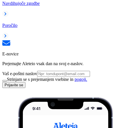
Navdihujoče zgodbe
Poročilo
E-novice
Prejemajte Aleteio vsak dan na svoj e-naslov.
Vaš e-poštni naslov
Strinjam se s prejemanjem vsebine in
pogoji.
Prijavite se