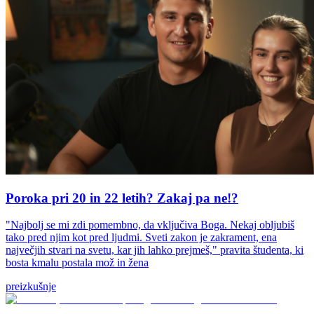
Poroka pri 20 in 22 letih? Zakaj pa ne!?
"Najbolj se mi zdi pomembno, da vključiva Boga. Nekaj obljubiš
tako pred njim kot pred ljudmi. Sveti zakon je zakrament, ena
največjih stvari na svetu, kar jih lahko prejmeš," pravita študenta, ki
bosta kmalu postala mož in žena
preizkušnje