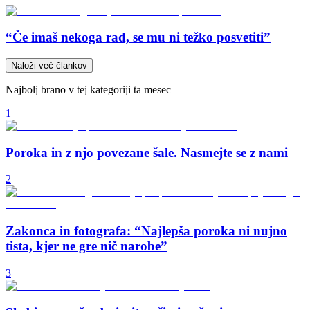
“Če imaš nekoga rad, se mu ni težko posvetiti”
Naloži več člankov
Najbolj brano v tej kategoriji ta mesec
1
Poroka in z njo povezane šale. Nasmejte se z nami
2
Zakonca in fotografa: “Najlepša poroka ni nujno
tista, kjer ne gre nič narobe”
3