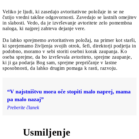
Veliko je ljudi, ki zasedajo avtoritativne položaje in se ne
čutijo vredni takšne odgovornosti. Zavedajo se lastnih omejitev
in slabosti. Vedo, da je izvrševanje avtoritete zelo pomembna
naloga, ki najprej zahteva dejanje vere.
Da lahko sprejmemo avtoritativen položaj, na primer kot starši,
ki sprejemamo življenja svojih otrok, šefi, direktorji podjetja in
podobno, moramo v sebi storiti osebni korak zaupanja. Ko
oseba sprejme, da bo izvrševala avtoriteto, sprejme zaupanje,
ki ji ga podarja Bog sam, sprejme prepričanje v lastne
sposobnosti, da lahko drugim pomaga k rasti, razvoju.
“V najstništvu mora oče stopiti malo naprej, mama
pa malo nazaj”
Preberite članek
Usmiljenje
2