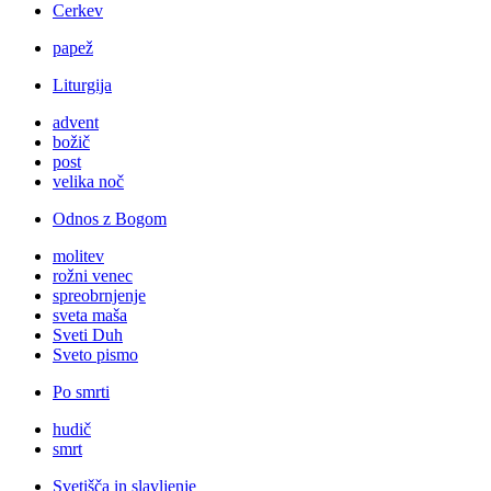
Cerkev
papež
Liturgija
advent
božič
post
velika noč
Odnos z Bogom
molitev
rožni venec
spreobrnjenje
sveta maša
Sveti Duh
Sveto pismo
Po smrti
hudič
smrt
Svetišča in slavljenje