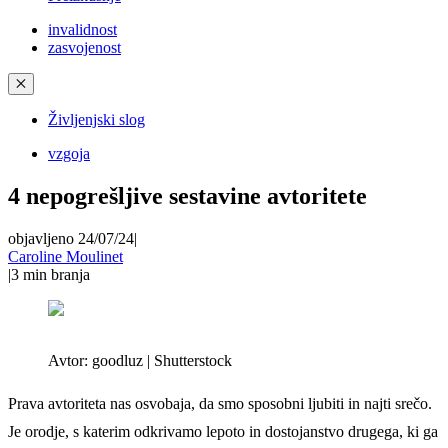
invalidnost
zasvojenost
✕
Življenjski slog
vzgoja
4 nepogrešljive sestavine avtoritete
objavljeno 24/07/24
|
Caroline Moulinet
|
3
min branja
Avtor:
goodluz | Shutterstock
Prava avtoriteta nas osvobaja, da smo sposobni ljubiti in najti srečo.
Je orodje, s katerim odkrivamo lepoto in dostojanstvo drugega, ki ga