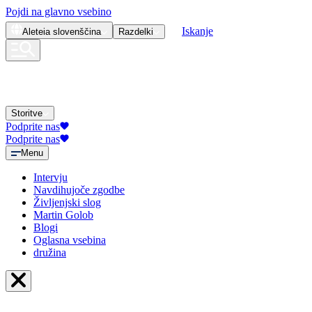
Pojdi na glavno vsebino
Iskanje
Aleteia
slovenščina
Razdelki
Storitve
Podprite nas
Podprite nas
Menu
Intervju
Navdihujoče zgodbe
Življenjski slog
Martin Golob
Blogi
Oglasna vsebina
družina