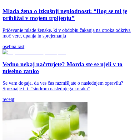
Mlada žena o izkušnji neplodnosti: “Bog se mi je
približal v mojem trpljenju”
Pričevanje mlade ženske, ki v obdobju čakanja na otroka odkriva
moč vere, upanja in sprejemanja
osebna rast
Vedno nekaj načrtujete? Morda ste se ujeli v to
miselno zanko
Se vam dogaja, da ves čas razmišljate o naslednjem opravilu?
Spoznajte t. i. "sindrom naslednjega koraka"
recept