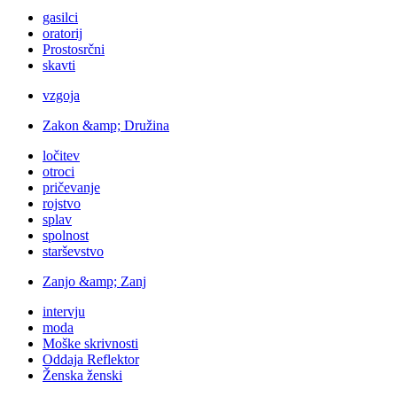
gasilci
oratorij
Prostosrčni
skavti
vzgoja
Zakon &amp; Družina
ločitev
otroci
pričevanje
rojstvo
splav
spolnost
starševstvo
Zanjo &amp; Zanj
intervju
moda
Moške skrivnosti
Oddaja Reflektor
Ženska ženski