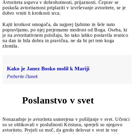
Avtoriteta uspeva v dobrohotnosti, prijaznosti. Čeprav se
poskuša avtoritarnost priplaziti v izvrševanje avtoritete, se je
dobro vrniti h krotkosti srca.
Kajti krotkost omogoča, da najprej ljubimo in šele nato
popravljamo, po njej prejemamo modrost od Boga. Oseba, ki
je na avtoritativnem položaju, bo tako lahko postavila resnico
na dan in bila dobra in pravična, ne da bi pri tem koga
zlomila.
Kako je Janez Bosko molil k Mariji
Preberite članek
Poslanstvo v svet
4
Nenazadnje je avtoriteta usmerjena v pošiljanje v svet. Učenci
so se oblikovali v poslušnosti Kristusu, sprejeli so njegovo
avtoriteto. Prejeli so moč, da gredo delovat v svet in vse