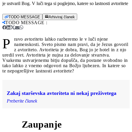
je ustvaril Bog. V luči tega si poglejmo, katere so lastnosti avtoritete
TODO MESSAGE
Arhiviraj članek
TODO MESSAGE
:
P
ravo avtoriteto lahko razberemo le v luči njene
namenskosti. Sveto pismo nam pravi, da je Jezus govoril
z avtoriteto. Avtoriteta je dobra, Bog jo je hotel in z njo
uredil svet. Avtoriteta je nujna za delovanje stvarstva.
Vsakemu ustvarjenemu bitju dopušča, da postane svobodno in
tako lahko z vnemo odgovori na Božjo ljubezen. In katere so
te nepogrešljive lastnosti avtoritete?
Zakaj starševska avtoriteta ni nekaj preživetega
Preberite članek
Zaupanje
1