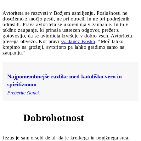
Avtoriteta se razcveti v Božjem usmiljenju. Poslušnosti ne
dosežemo z močjo pesti, ne pri otrocih in ne pri podrejenih
odraslih. Prava avtoriteta se ukoreninja v zaupanje. In to v
takšno zaupanje, ki prinaša ustrezen odgovor, prežet z
gotovostjo, da se avtoriteta izvršuje v dobro vseh. Avtoriteta
presega obvezo. Kot pravi
sv. Janez Bosko
: "Moč lahko
krepimo na grožnji, avtoriteto pa lahko gradimo samo na
zaupanju."
Najpomembnejše razlike med katoliško vero in
spiritizmom
Preberite članek
Dobrohotnost
3
Jezus je sam o sebi dejal, da je krotkega in ponižnega srca.