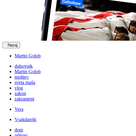
Nazaj
Martin Golob
duhovnik
Martin Golob
molitev
sveta maša
vlog
zakon
zakrament
Vera
Vsakdanjik
dom
odnosi