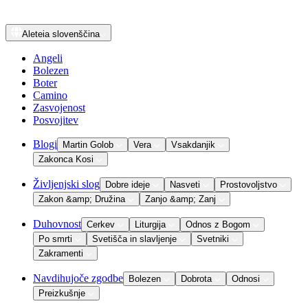
Aleteia
slovenščina
Angeli
Bolezen
Boter
Camino
Zasvojenost
Posvojitev
Blogi
Martin Golob
Vera
Vsakdanjik
Zakonca Kosi
Življenjski slog
Dobre ideje
Nasveti
Prostovoljstvo
Zakon &amp; Družina
Zanjo &amp; Zanj
Duhovnost
Cerkev
Liturgija
Odnos z Bogom
Po smrti
Svetišča in slavljenje
Svetniki
Zakramenti
Navdihujoče zgodbe
Bolezen
Dobrota
Odnosi
Preizkušnje