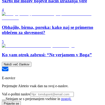
Skrbi me možev bojevit način izražanja vere
4
Obhajilo, birma, poroka: kako naj se primerno
oblečem za slovesnost?
5
Ko vam otrok zabrusi: “Ne verjamem v Boga”
Naloži več člankov
E-novice
Prejemajte Aleteio vsak dan na svoj e-naslov.
Vaš e-poštni naslov
Strinjam se s prejemanjem vsebine in
pogoji.
Prijavite se