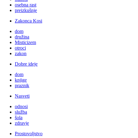
osebna rast
preizkušnje
Zakonca Kosi
dom
družina
Misticizem
otroci
zakon
Dobre ideje
dom
knjige
praznik
Nasveti
odnosi
služba
šola
zdravje
Prostovoljstvo