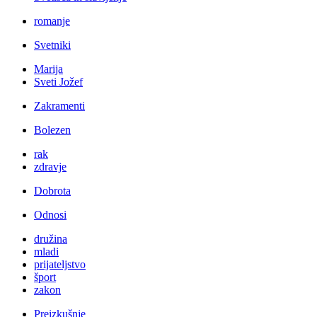
romanje
Svetniki
Marija
Sveti Jožef
Zakramenti
Bolezen
rak
zdravje
Dobrota
Odnosi
družina
mladi
prijateljstvo
šport
zakon
Preizkušnje