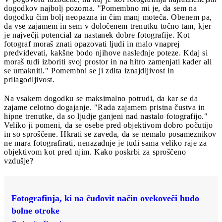
dogodkov najbolj pozorna. "Pomembno mi je, da sem na
dogodku čim bolj neopazna in čim manj moteča. Obenem pa,
da vse zajamem in sem v določenem trenutku točno tam, kjer
je največji potencial za nastanek dobre fotografije. Kot
fotograf moraš znati opazovati ljudi in malo vnaprej
predvidevati, kakšne bodo njihove naslednje poteze. Kdaj si
moraš tudi izboriti svoj prostor in na hitro zamenjati kader ali
se umakniti." Pomembni se ji zdita iznajdljivost in
prilagodljivost.
Na vsakem dogodku se maksimalno potrudi, da kar se da
zajame celotno dogajanje. "Rada zajamem pristna čustva in
hipne trenutke, da so ljudje ganjeni nad nastalo fotografijo."
Veliko ji pomeni, da se osebe pred objektivom dobro počutijo
in so sproščene. Hkrati se zaveda, da se nemalo posameznikov
ne mara fotografirati, nenazadnje je tudi sama veliko raje za
objektivom kot pred njim. Kako poskrbi za sproščeno
vzdušje?
Fotografinja, ki na čudovit način ovekoveči hudo
bolne otroke