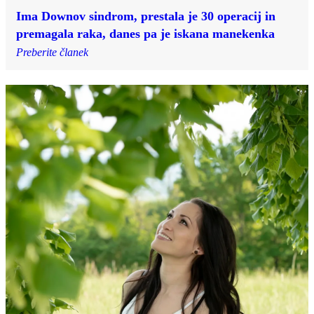
Ima Downov sindrom, prestala je 30 operacij in
premagala raka, danes pa je iskana manekenka
Preberite članek