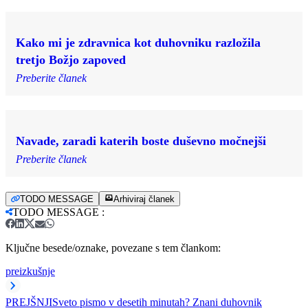
Kako mi je zdravnica kot duhovniku razložila
tretjo Božjo zapoved
Preberite članek
Navade, zaradi katerih boste duševno močnejši
Preberite članek
TODO MESSAGE
Arhiviraj članek
TODO MESSAGE
:
Ključne besede/oznake, povezane s tem člankom:
preizkušnje
PREJŠNJI
Sveto pismo v desetih minutah? Znani duhovnik