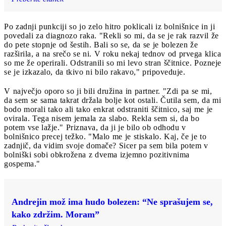
Po zadnji punkciji so jo zelo hitro poklicali iz bolnišnice in ji
povedali za diagnozo raka. "Rekli so mi, da se je rak razvil že
do pete stopnje od šestih. Bali so se, da se je bolezen že
razširila, a na srečo se ni. V roku nekaj tednov od prvega klica
so me že operirali. Odstranili so mi levo stran ščitnice. Pozneje
se je izkazalo, da tkivo ni bilo rakavo," pripoveduje.
V največjo oporo so ji bili družina in partner. "Zdi pa se mi,
da sem se sama takrat držala bolje kot ostali. Čutila sem, da mi
bodo morali tako ali tako enkrat odstraniti ščitnico, saj me je
ovirala. Tega nisem jemala za slabo. Rekla sem si, da bo
potem vse lažje." Priznava, da ji je bilo ob odhodu v
bolnišnico precej težko. "Malo me je stiskalo. Kaj, če je to
zadnjič, da vidim svoje domače? Sicer pa sem bila potem v
bolniški sobi obkrožena z dvema izjemno pozitivnima
gospema."
Andrejin mož ima hudo bolezen: “Ne sprašujem se,
kako zdržim. Moram”