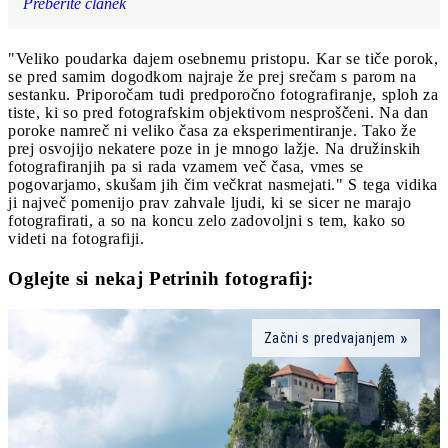
Preberite članek
"Veliko poudarka dajem osebnemu pristopu. Kar se tiče porok,
se pred samim dogodkom najraje že prej srečam s parom na
sestanku. Priporočam tudi predporočno fotografiranje, sploh za
tiste, ki so pred fotografskim objektivom nesproščeni. Na dan
poroke namreč ni veliko časa za eksperimentiranje. Tako že
prej osvojijo nekatere poze in je mnogo lažje. Na družinskih
fotografiranjih pa si rada vzamem več časa, vmes se
pogovarjamo, skušam jih čim večkrat nasmejati." S tega vidika
ji največ pomenijo prav zahvale ljudi, ki se sicer ne marajo
fotografirati, a so na koncu zelo zadovoljni s tem, kako so
videti na fotografiji.
Oglejte si nekaj Petrinih fotografij:
Začni s predvajanjem