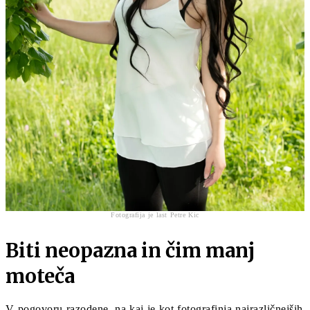
Fotografija je last Petre Kic
Biti neopazna in čim manj
moteča
V pogovoru razodene, na kaj je kot fotografinja najrazličnejših