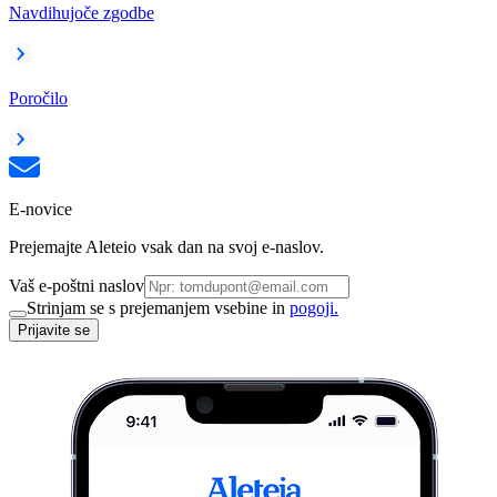
Navdihujoče zgodbe
Poročilo
E-novice
Prejemajte Aleteio vsak dan na svoj e-naslov.
Vaš e-poštni naslov
Strinjam se s prejemanjem vsebine in
pogoji.
Prijavite se