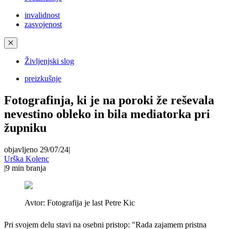
invalidnost
zasvojenost
✕
Življenjski slog
preizkušnje
Fotografinja, ki je na poroki že reševala
nevestino obleko in bila mediatorka pri
župniku
objavljeno 29/07/24
|
Urška Kolenc
|
9
min branja
Avtor:
Fotografija je last Petre Kic
Pri svojem delu stavi na osebni pristop: "Rada zajamem pristna