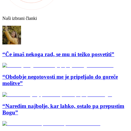
Naši izbrani članki
“Če imaš nekoga rad, se mu ni težko posvetiti”
“Obdobje negotovosti me je pripeljalo do goreče
molitve”
“Naredim najbolje, kar lahko, ostalo pa prepustim
Bogu”