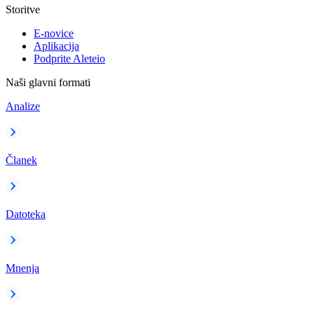
Storitve
E-novice
Aplikacija
Podprite Aleteio
Naši glavni formati
Analize
Članek
Datoteka
Mnenja