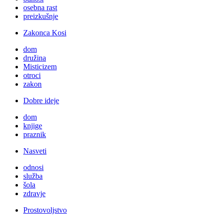
osebna rast
preizkušnje
Zakonca Kosi
dom
družina
Misticizem
otroci
zakon
Dobre ideje
dom
knjige
praznik
Nasveti
odnosi
služba
šola
zdravje
Prostovoljstvo