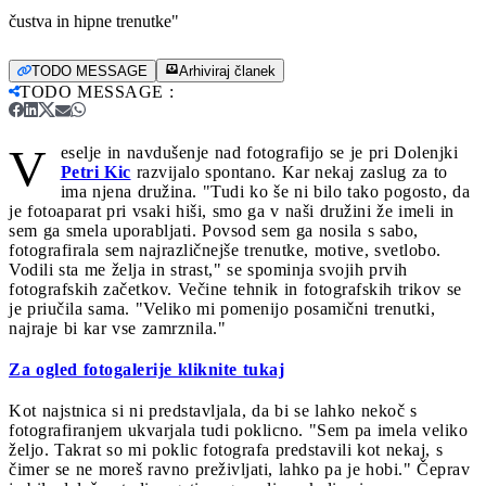
čustva in hipne trenutke"
TODO MESSAGE
Arhiviraj članek
TODO MESSAGE
:
V
eselje in navdušenje nad fotografijo se je pri Dolenjki
Petri Kic
razvijalo spontano. Kar nekaj zaslug za to
ima njena družina. "Tudi ko še ni bilo tako pogosto, da
je fotoaparat pri vsaki hiši, smo ga v naši družini že imeli in
sem ga smela uporabljati. Povsod sem ga nosila s sabo,
fotografirala sem najrazličnejše trenutke, motive, svetlobo.
Vodili sta me želja in strast," se spominja svojih prvih
fotografskih začetkov. Večine tehnik in fotografskih trikov se
je priučila sama. "Veliko mi pomenijo posamični trenutki,
najraje bi kar vse zamrznila."
Za ogled fotogalerije kliknite tukaj
Kot najstnica si ni predstavljala, da bi se lahko nekoč s
fotografiranjem ukvarjala tudi poklicno. "Sem pa imela veliko
željo. Takrat so mi poklic fotografa predstavili kot nekaj, s
čimer se ne moreš ravno preživljati, lahko pa je hobi." Čeprav