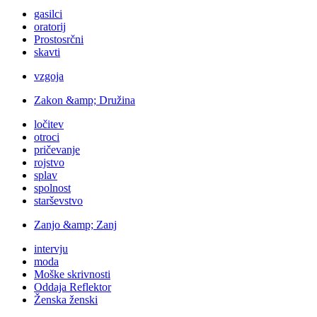
gasilci
oratorij
Prostosrčni
skavti
vzgoja
Zakon &amp; Družina
ločitev
otroci
pričevanje
rojstvo
splav
spolnost
starševstvo
Zanjo &amp; Zanj
intervju
moda
Moške skrivnosti
Oddaja Reflektor
Ženska ženski