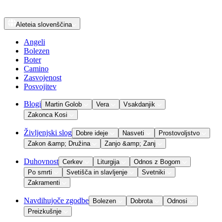
Aleteia
slovenščina
Angeli
Bolezen
Boter
Camino
Zasvojenost
Posvojitev
Blogi
Martin Golob
Vera
Vsakdanjik
Zakonca Kosi
Življenjski slog
Dobre ideje
Nasveti
Prostovoljstvo
Zakon &amp; Družina
Zanjo &amp; Zanj
Duhovnost
Cerkev
Liturgija
Odnos z Bogom
Po smrti
Svetišča in slavljenje
Svetniki
Zakramenti
Navdihujoče zgodbe
Bolezen
Dobrota
Odnosi
Preizkušnje