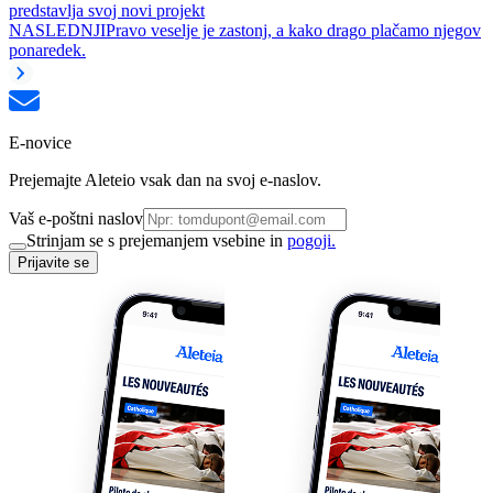
predstavlja svoj novi projekt
NASLEDNJI
Pravo veselje je zastonj, a kako drago plačamo njegov
ponaredek.
E-novice
Prejemajte Aleteio vsak dan na svoj e-naslov.
Vaš e-poštni naslov
Strinjam se s prejemanjem vsebine in
pogoji.
Prijavite se