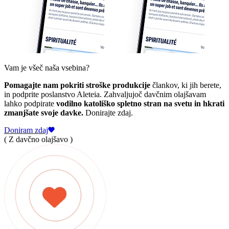
Vam je všeč naša vsebina?
Pomagajte nam pokriti stroške produkcije
člankov, ki jih berete,
in podprite poslanstvo Aleteia. Zahvaljujoč davčnim olajšavam
lahko podpirate
vodilno katoliško spletno stran na svetu in hkrati
zmanjšate svoje davke.
Donirajte zdaj.
Doniram zdaj
( Z davčno olajšavo )