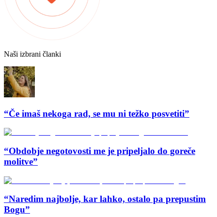
Naši izbrani članki
“Če imaš nekoga rad, se mu ni težko posvetiti”
“Obdobje negotovosti me je pripeljalo do goreče
molitve”
“Naredim najbolje, kar lahko, ostalo pa prepustim
Bogu”