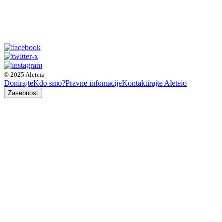
© 2025 Aleteia
Donirajte
Kdo smo?
Pravne infomacije
Kontaktirajte Aleteio
Zasebnost