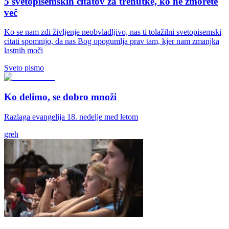
5 svetopisemskih citatov za trenutke, ko ne zmorete
več
Ko se nam zdi življenje neobvladljivo, nas ti tolažilni svetopisemski
citati spomnijo, da nas Bog opogumlja prav tam, kjer nam zmanjka
lastnih moči
Sveto pismo
Ko delimo, se dobro množi
Razlaga evangelija 18. nedelje med letom
greh