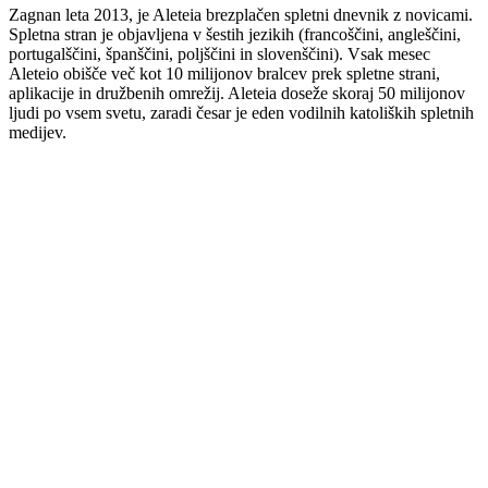
Zagnan leta 2013, je Aleteia brezplačen spletni dnevnik z novicami.
Spletna stran je objavljena v šestih jezikih (francoščini, angleščini,
portugalščini, španščini, poljščini in slovenščini). Vsak mesec
Aleteio obišče več kot 10 milijonov bralcev prek spletne strani,
aplikacije in družbenih omrežij. Aleteia doseže skoraj 50 milijonov
ljudi po vsem svetu, zaradi česar je eden vodilnih katoliških spletnih
medijev.