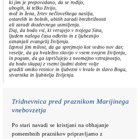
ki jim je prepovedano, da se rodijo,
ubogih, ki težko živijo,
mož in žena, žrtev nečloveškega nasilja,
ostarelih in bolnih, ubitih zaradi brezbrižnosti
ali zaradi dozdevnega usmiljenja.
Daj, da bodo vsi, ki verujejo v tvojega Sina,
ljudem našega časa odkrito in z ljubeznijo
oznanjali evangelij življenja.
Izprosi jim milost, da ga sprejmejo kot vedno nov dar,
veselje, da ga hvaležno slavijo v vsem svojem življenju,
in pogum, da ga izpričujejo z neomajno vztrajnostjo,
da bodo skupaj z vsemi ljudmi dobre volje
gradili omiko resnice in ljubezni v hvalo in slavo Boga,
stvarnika in ljubitelja življenja.
Tridnevnica pred praznikom Marijinega 
vnebovzetja
Po stari navadi se kristjani na obhajanje 
pomembnih praznikov pripravljamo z 