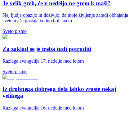
Je velik greh, če v nedeljo ne grem k maši?
Naj ljudje opazijo in doživijo, da moje življenje zaradi obhajanja
svete maše postaja vedno bolj sveto
Sveto pismo
Za zaklad se je treba tudi potruditi
Razlaga evangelija 17. nedelje med letom
Sveto pismo
Iz drobnega dobrega dela lahko zraste nekaj
velikega
Razlaga evangelija 16. nedelje med letom