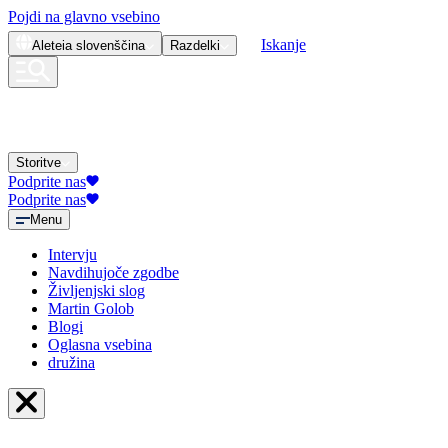
Pojdi na glavno vsebino
Iskanje
Aleteia
slovenščina
Razdelki
Storitve
Podprite nas
Podprite nas
Menu
Intervju
Navdihujoče zgodbe
Življenjski slog
Martin Golob
Blogi
Oglasna vsebina
družina