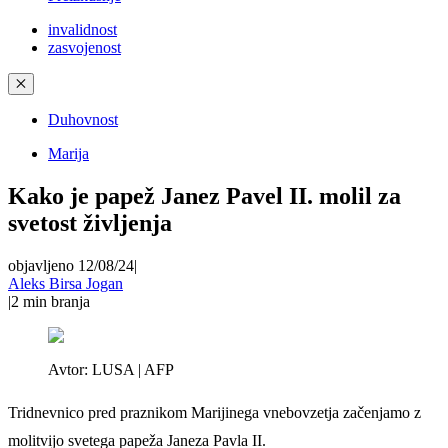
invalidnost
zasvojenost
✕
Duhovnost
Marija
Kako je papež Janez Pavel II. molil za
svetost življenja
objavljeno 12/08/24
|
Aleks Birsa Jogan
|
2
min branja
Avtor:
LUSA | AFP
Tridnevnico pred praznikom Marijinega vnebovzetja začenjamo z
molitvijo svetega papeža Janeza Pavla II.