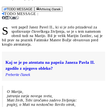
TODO MESSAGE
Arhiviraj članek
TODO MESSAGE
:
S
veti papež Janez Pavel II., ki si je zelo prizadeval za
spoštovanje človeškega življenja, se je s tem namenom
obrnil tudi na Marijo. Bil je velik Marijin častilec, saj je
bil prav na praznik Fatimske Matere Božje obvarovan pred
kroglo atentatorja.
Kaj se je po atentatu na papeža Janeza Pavla II.
zgodilo z njegovo obleko?
Preberite članek
O Marija,
jutranja zarja novega sveta,
Mati živih, Tebi izročamo zadevo življenja:
poglej, o Mati na neskončno število otrok,