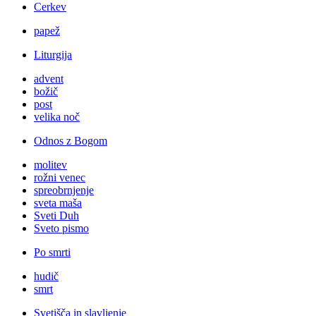
Cerkev
papež
Liturgija
advent
božič
post
velika noč
Odnos z Bogom
molitev
rožni venec
spreobrnjenje
sveta maša
Sveti Duh
Sveto pismo
Po smrti
hudič
smrt
Svetišča in slavljenje