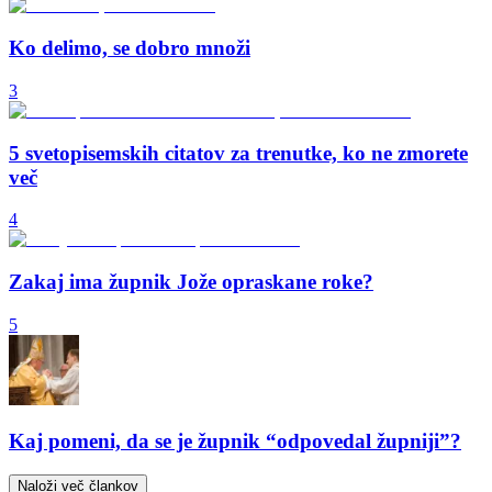
Ko delimo, se dobro množi
3
5 svetopisemskih citatov za trenutke, ko ne zmorete
več
4
Zakaj ima župnik Jože opraskane roke?
5
Kaj pomeni, da se je župnik “odpovedal župniji”?
Naloži več člankov