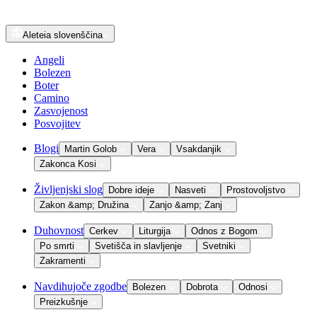
Aleteia
slovenščina
Angeli
Bolezen
Boter
Camino
Zasvojenost
Posvojitev
Blogi
Martin Golob
Vera
Vsakdanjik
Zakonca Kosi
Življenjski slog
Dobre ideje
Nasveti
Prostovoljstvo
Zakon &amp; Družina
Zanjo &amp; Zanj
Duhovnost
Cerkev
Liturgija
Odnos z Bogom
Po smrti
Svetišča in slavljenje
Svetniki
Zakramenti
Navdihujoče zgodbe
Bolezen
Dobrota
Odnosi
Preizkušnje