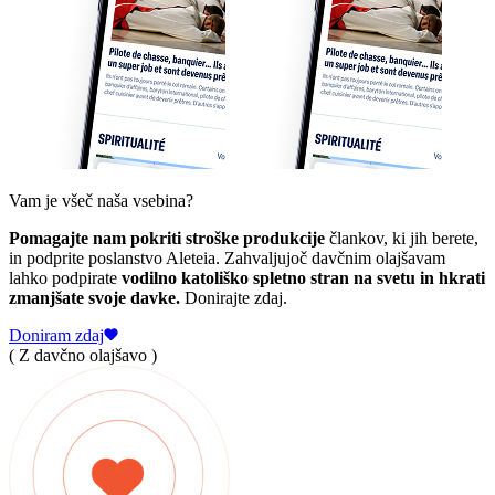
Vam je všeč naša vsebina?
Pomagajte nam pokriti stroške produkcije
člankov, ki jih berete,
in podprite poslanstvo Aleteia. Zahvaljujoč davčnim olajšavam
lahko podpirate
vodilno katoliško spletno stran na svetu in hkrati
zmanjšate svoje davke.
Donirajte zdaj.
Doniram zdaj
( Z davčno olajšavo )