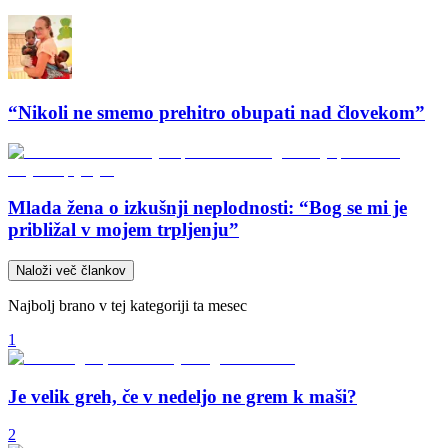
“Nikoli ne smemo prehitro obupati nad človekom”
Mlada žena o izkušnji neplodnosti: “Bog se mi je
približal v mojem trpljenju”
Naloži več člankov
Najbolj brano v tej kategoriji ta mesec
1
Je velik greh, če v nedeljo ne grem k maši?
2