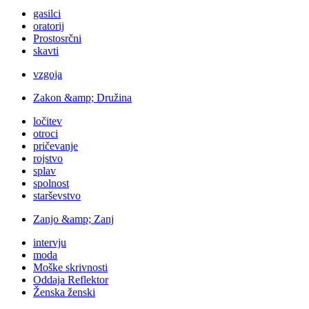
gasilci
oratorij
Prostosrčni
skavti
vzgoja
Zakon &amp; Družina
ločitev
otroci
pričevanje
rojstvo
splav
spolnost
starševstvo
Zanjo &amp; Zanj
intervju
moda
Moške skrivnosti
Oddaja Reflektor
Ženska ženski