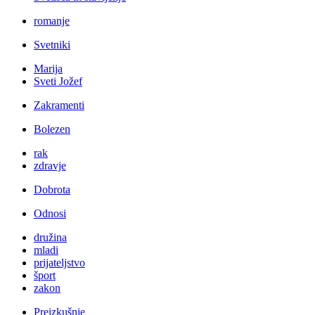
romanje
Svetniki
Marija
Sveti Jožef
Zakramenti
Bolezen
rak
zdravje
Dobrota
Odnosi
družina
mladi
prijateljstvo
šport
zakon
Preizkušnje