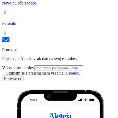
Navdihujoče zgodbe
Poročilo
E-novice
Prejemajte Aleteio vsak dan na svoj e-naslov.
Vaš e-poštni naslov
Strinjam se s prejemanjem vsebine in
pogoji.
Prijavite se