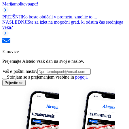
Marija
molitev
papež
PREJŠNJI
Ko boste obtičali v prometu, zmolite to ...
NASLEDNJI
Ste za izlet na mogočni grad, ki odstira čas srednjega
veka?
E-novice
Prejemajte Aleteio vsak dan na svoj e-naslov.
Vaš e-poštni naslov
Strinjam se s prejemanjem vsebine in
pogoji.
Prijavite se