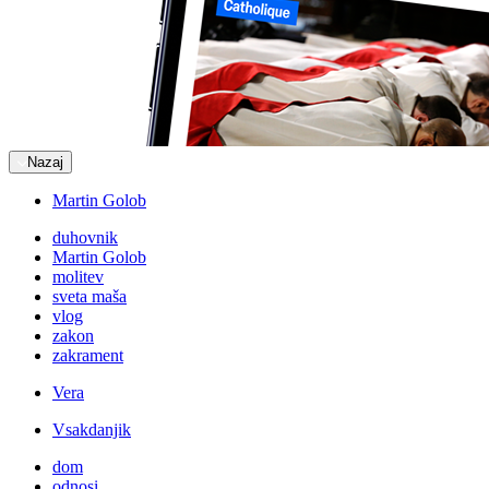
Nazaj
Martin Golob
duhovnik
Martin Golob
molitev
sveta maša
vlog
zakon
zakrament
Vera
Vsakdanjik
dom
odnosi