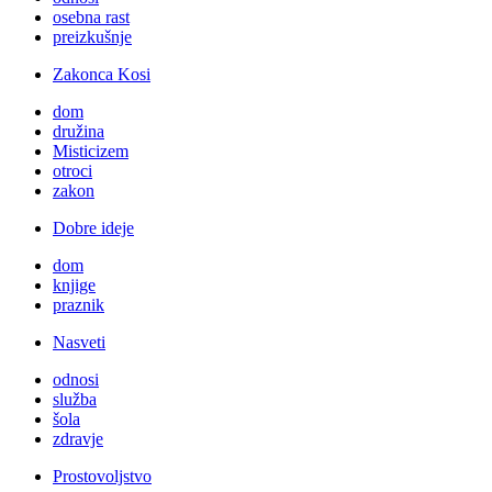
osebna rast
preizkušnje
Zakonca Kosi
dom
družina
Misticizem
otroci
zakon
Dobre ideje
dom
knjige
praznik
Nasveti
odnosi
služba
šola
zdravje
Prostovoljstvo