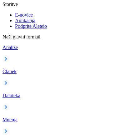
Storitve
E-novice
Aplikacija
Podprite Aleteio
Naši glavni formati
Analize
Članek
Datoteka
Mnenja