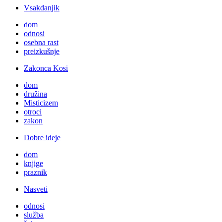
Vsakdanjik
dom
odnosi
osebna rast
preizkušnje
Zakonca Kosi
dom
družina
Misticizem
otroci
zakon
Dobre ideje
dom
knjige
praznik
Nasveti
odnosi
služba