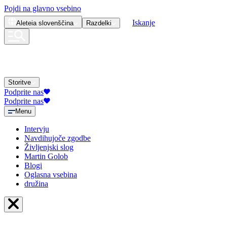
Pojdi na glavno vsebino
Iskanje
Aleteia
slovenščina
Razdelki
Storitve
Podprite nas
Podprite nas
Menu
Intervju
Navdihujoče zgodbe
Življenjski slog
Martin Golob
Blogi
Oglasna vsebina
družina