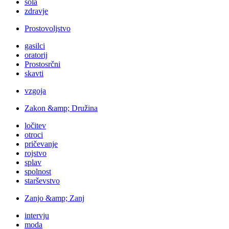
šola
zdravje
Prostovoljstvo
gasilci
oratorij
Prostosrčni
skavti
vzgoja
Zakon &amp; Družina
ločitev
otroci
pričevanje
rojstvo
splav
spolnost
starševstvo
Zanjo &amp; Zanj
intervju
moda