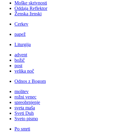
Moške skrivnosti
Oddaja Reflektor
Ženska ženski
Cerkev
papež
Liturgija
advent
božič
post
velika noč
Odnos z Bogom
molitev
rožni venec
spreobrnjenje
sveta maša
Sveti Duh
Sveto pismo
Po smrti