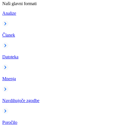
Naši glavni formati
Analize
Članek
Datoteka
Mnenja
Navdihujoče zgodbe
Poročilo