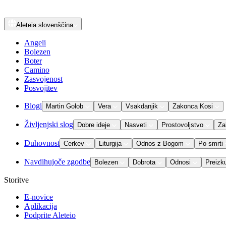
Aleteia
slovenščina
Angeli
Bolezen
Boter
Camino
Zasvojenost
Posvojitev
Blogi
Martin Golob
Vera
Vsakdanjik
Zakonca Kosi
Življenjski slog
Dobre ideje
Nasveti
Prostovoljstvo
Za
Duhovnost
Cerkev
Liturgija
Odnos z Bogom
Po smrti
Navdihujoče zgodbe
Bolezen
Dobrota
Odnosi
Preizk
Storitve
E-novice
Aplikacija
Podprite Aleteio