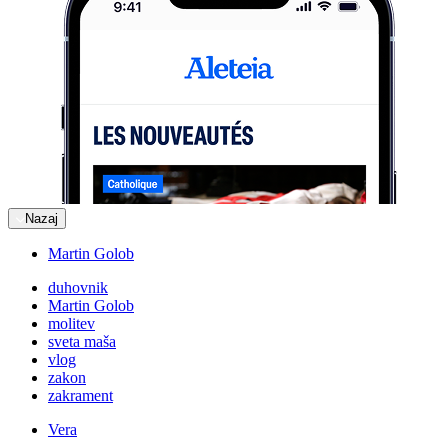
Nazaj
Martin Golob
duhovnik
Martin Golob
molitev
sveta maša
vlog
zakon
zakrament
Vera