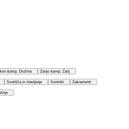
kon &amp; Družina
Zanjo &amp; Zanj
Svetišča in slavljenje
Svetniki
Zakramenti
ušnje