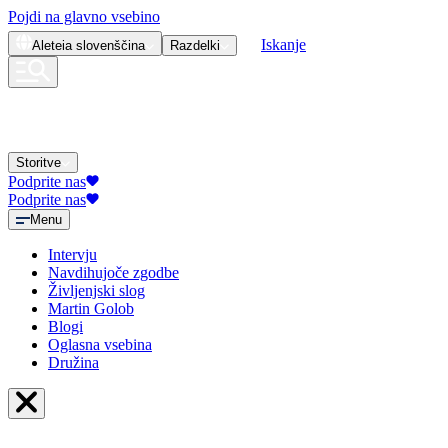
Pojdi na glavno vsebino
Iskanje
Aleteia
slovenščina
Razdelki
Storitve
Podprite nas
Podprite nas
Menu
Intervju
Navdihujoče zgodbe
Življenjski slog
Martin Golob
Blogi
Oglasna vsebina
Družina