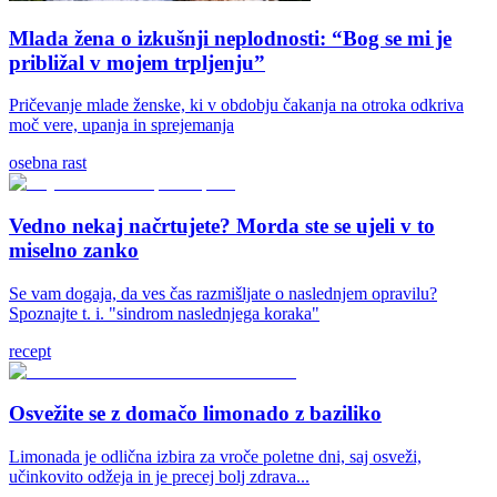
Mlada žena o izkušnji neplodnosti: “Bog se mi je
približal v mojem trpljenju”
Pričevanje mlade ženske, ki v obdobju čakanja na otroka odkriva
moč vere, upanja in sprejemanja
osebna rast
Vedno nekaj načrtujete? Morda ste se ujeli v to
miselno zanko
Se vam dogaja, da ves čas razmišljate o naslednjem opravilu?
Spoznajte t. i. "sindrom naslednjega koraka"
recept
Osvežite se z domačo limonado z baziliko
Limonada je odlična izbira za vroče poletne dni, saj osveži,
učinkovito odžeja in je precej bolj zdrava...