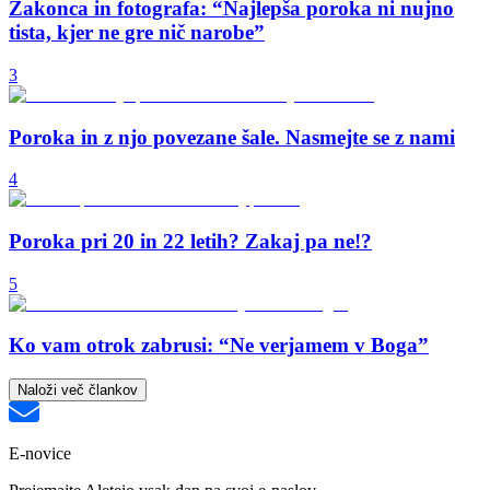
Zakonca in fotografa: “Najlepša poroka ni nujno
tista, kjer ne gre nič narobe”
3
Poroka in z njo povezane šale. Nasmejte se z nami
4
Poroka pri 20 in 22 letih? Zakaj pa ne!?
5
Ko vam otrok zabrusi: “Ne verjamem v Boga”
Naloži več člankov
E-novice