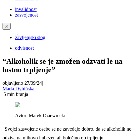
invalidnost
zasvojenost
✕
Življenjski slog
odvisnost
“Alkoholik se je zmožen odzvati le na
lastno trpljenje”
objavljeno 27/09/24
|
Marta Dybińska
|
5
min branja
Avtor:
Marek Dziewiecki
"Svojci zasvojene osebe se ne zavedajo dobro, da se alkoholik ne
odziva na njihovo ljubezen ali bolečino ob trpljenju"