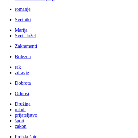
romanje
Svetniki
Marija
Sveti Jožef
Zakramenti
Bolezen
rak
zdravje
Dobrota
Odnosi
Družina
mladi
prijateljstvo
šport
zakon
Preizkušnje