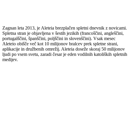
Zagnan leta 2013, je Aleteia brezplačen spletni dnevnik z novicami.
Spletna stran je objavljena v šestih jezikih (francoščini, angleščini,
portugalščini, španščini, poljščini in slovenščini). Vsak mesec
Aleteio obišče več kot 10 milijonov bralcev prek spletne strani,
aplikacije in družbenih omrežij. Aleteia doseže skoraj 50 milijonov
ljudi po vsem svetu, zaradi česar je eden vodilnih katoliških spletnih
medijev.