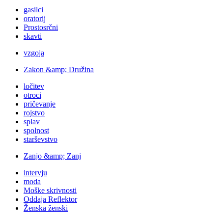
gasilci
oratorij
Prostosrčni
skavti
vzgoja
Zakon &amp; Družina
ločitev
otroci
pričevanje
rojstvo
splav
spolnost
starševstvo
Zanjo &amp; Zanj
intervju
moda
Moške skrivnosti
Oddaja Reflektor
Ženska ženski