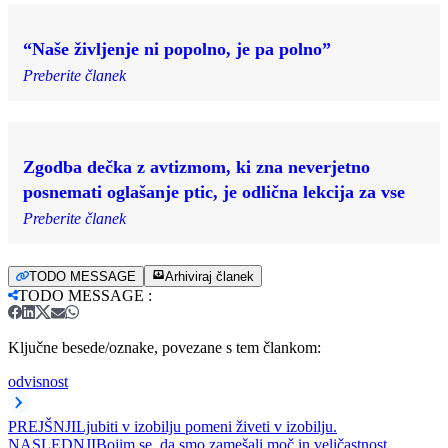
“Naše življenje ni popolno, je pa polno”
Preberite članek
Zgodba dečka z avtizmom, ki zna neverjetno
posnemati oglašanje ptic, je odlična lekcija za vse
Preberite članek
TODO MESSAGE
Arhiviraj članek
TODO MESSAGE
:
Ključne besede/oznake, povezane s tem člankom:
odvisnost
PREJŠNJI
Ljubiti v izobilju pomeni živeti v izobilju.
NASLEDNJI
Bojim se, da smo zamešali moč in veličastnost.