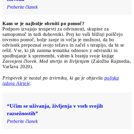
Preberite članek
Kam se je najbolje obrniti po pomoč?
Podporo izvajajo terapevti za odvisnosti, skupine za
samopomoč in tudi duhovniki. Prej ko vaši bližnji poiščejo
tovrstno pomoč, bolje zanje in večja je možnost, da bo
odvisnik prepoznal svojo težavo in začel s terapijo, da bi se
rešil. Vse, ki jih zanima tematika odnosov z odvisniki in
spodbujanje k spremembi, vabim k branju svoje knjige
Zasvojeni človek. Med smrtjo in življenjem
(Založba Rajmedia,
Varšava 2020).
Prispevek je nastal po izvirniku, ki ga je objavila
poljska
izdaja Aleteie
.
“Učim se uživanja, življenja v vseh svojih
razsežnostih”
Preberite članek