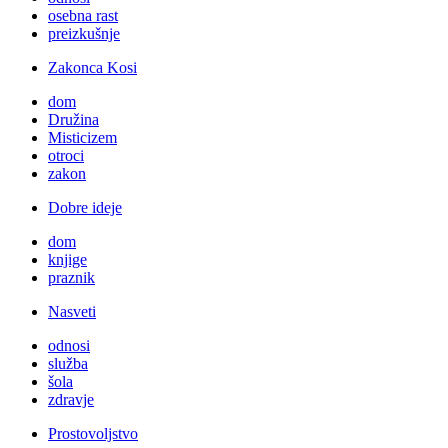
osebna rast
preizkušnje
Zakonca Kosi
dom
Družina
Misticizem
otroci
zakon
Dobre ideje
dom
knjige
praznik
Nasveti
odnosi
služba
šola
zdravje
Prostovoljstvo