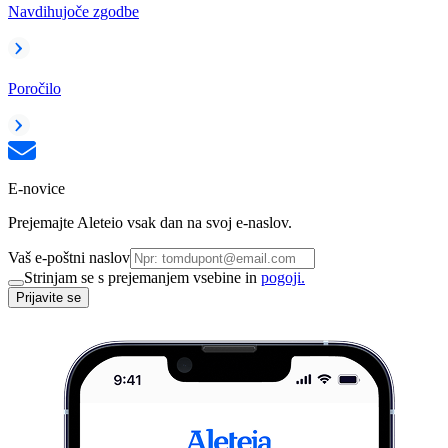
Navdihujoče zgodbe
Poročilo
E-novice
Prejemajte Aleteio vsak dan na svoj e-naslov.
Vaš e-poštni naslov
Strinjam se s prejemanjem vsebine in
pogoji.
Prijavite se