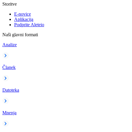
Storitve
E-novice
Aplikacija
Podprite Aleteio
Naši glavni formati
Analize
Članek
Datoteka
Mnenja