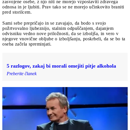
zasvojene osebe, z njo niti ne morejo vzpostaviti zdravega
odnosa in je ljubiti. Prav tako se ne morejo učinkovito braniti
pred storilcem.
Sami sebe prepričajo in se zavajajo, da bodo s svojo
požrtvovalno ljubeznijo, stalnim odpuščanjem, dajanjem
odvisniku vedno nove priložnosti, da se izboljša, in vero v
njegove vnovične obljube o izboljšanju, poskrbeli, da se bo ta
oseba začela spreminjati.
5 razlogov, zakaj bi morali omejiti pitje alkohola
Preberite članek