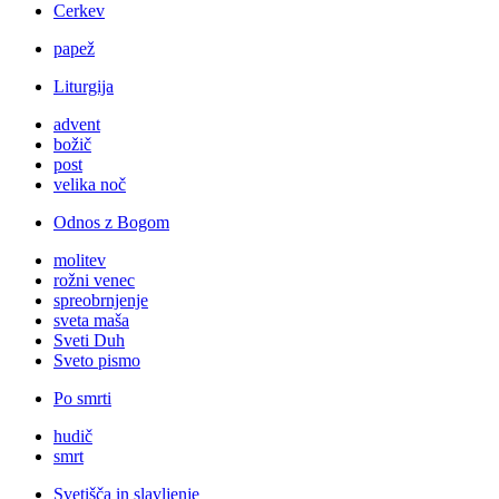
Cerkev
papež
Liturgija
advent
božič
post
velika noč
Odnos z Bogom
molitev
rožni venec
spreobrnjenje
sveta maša
Sveti Duh
Sveto pismo
Po smrti
hudič
smrt
Svetišča in slavljenje