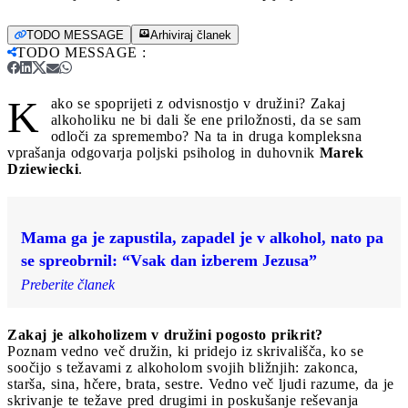
TODO MESSAGE
Arhiviraj članek
TODO MESSAGE
:
K
ako se spoprijeti z odvisnostjo v družini? Zakaj
alkoholiku ne bi dali še ene priložnosti, da se sam
odloči za spremembo? Na ta in druga kompleksna
vprašanja odgovarja poljski psiholog in duhovnik
Marek
Dziewiecki
.
Mama ga je zapustila, zapadel je v alkohol, nato pa
se spreobrnil: “Vsak dan izberem Jezusa”
Preberite članek
Zakaj je alkoholizem v družini pogosto prikrit?
Poznam vedno več družin, ki pridejo iz skrivališča, ko se
soočijo s težavami z alkoholom svojih bližnjih: zakonca,
starša, sina, hčere, brata, sestre. Vedno več ljudi razume, da je
skrivanje te težave pred drugimi in poskušanje reševanja