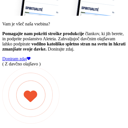
Vam je všeč naša vsebina?
Pomagajte nam pokriti stroške produkcije
člankov, ki jih berete,
in podprite poslanstvo Aleteia. Zahvaljujoč davčnim olajšavam
lahko podpirate
vodilno katoliško spletno stran na svetu in hkrati
zmanjšate svoje davke.
Donirajte zdaj.
Doniram zdaj
( Z davčno olajšavo )