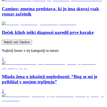
Camino: zmotna predstava, ki jo ima skoraj vsak
romar začetnik
Deček kljub težki diagnozi naredil prve korake
Naloži več člankov
Najbolj brano v tej kategoriji ta mesec
1
Mlada žena o izkušnji neplodnosti: “Bog se mi je
približal v mojem trpljenju”
2