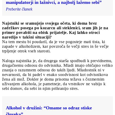
manipulatorji in lažnivci, a najbolj lažemo sebi”
Preberite članek
Najstniki se sramujejo svojega očeta, ki doma brez
zadržkov posega po kozarcu ali steklenici, sram jih je na
primer povabiti na obisk prijatelje. Kaj lahko otroci
naredijo v takšni situaciji?
Na tem mestu bi poudaril, da je vse pogosteje mati tista, ki
zapade v alkoholizem, kar povzroča še večji stres in še večje
trpljenje otrok vseh starosti.
Naloga najstnika je, da drugega starša spodbudi k previdnemu,
drugačnemu odnosu do odvisnika. Mladi imajo običajno veliko
znanja o razumnem odnosu do takih ljudi. Mladostnik ni v
nevarnosti, da bi padel v enako soodvisnost kot odvisnikova
žena ali mož. Dokler je doma prisotna težava s čezmernim
uživanjem alkohola, je pametneje, da vrstnikov ne vabijo k
sebi domov, da sebi in njim prihranijo stres.
Alkohol v družini: “Omame so odraz stiske
človeka”