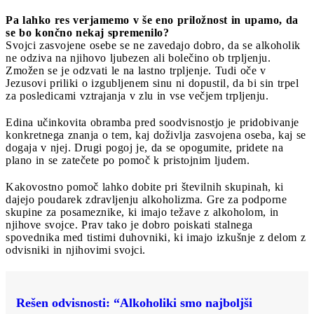
Pa lahko res verjamemo v še eno priložnost in upamo, da
se bo končno nekaj spremenilo?
Svojci zasvojene osebe se ne zavedajo dobro, da se alkoholik
ne odziva na njihovo ljubezen ali bolečino ob trpljenju.
Zmožen se je odzvati le na lastno trpljenje. Tudi oče v
Jezusovi priliki o izgubljenem sinu ni dopustil, da bi sin trpel
za posledicami vztrajanja v zlu in vse večjem trpljenju.
Edina učinkovita obramba pred soodvisnostjo je pridobivanje
konkretnega znanja o tem, kaj doživlja zasvojena oseba, kaj se
dogaja v njej. Drugi pogoj je, da se opogumite, pridete na
plano in se zatečete po pomoč k pristojnim ljudem.
Kakovostno pomoč lahko dobite pri številnih skupinah, ki
dajejo poudarek zdravljenju alkoholizma. Gre za podporne
skupine za posameznike, ki imajo težave z alkoholom, in
njihove svojce. Prav tako je dobro poiskati stalnega
spovednika med tistimi duhovniki, ki imajo izkušnje z delom z
odvisniki in njihovimi svojci.
Rešen odvisnosti: “Alkoholiki smo najboljši