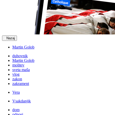
Nazaj
Martin Golob
duhovnik
Martin Golob
molitev
sveta maša
vlog
zakon
zakrament
Vera
Vsakdanjik
dom
odnosi