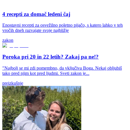
4 recepti za domač ledeni čaj
Enostavni recepti za osvežilno poletno pijačo, s katero lahko v teh
vročih dneh razvajate svoje najbližje
zakon
Poroka pri 20 in 22 letih? Zakaj pa ne!?
"Najbolj se mi zdi pomembno, da vključiva Boga. Nekaj obljubiš
tako pred njim kot pred ljudmi. Sveti zakon je...
preizkušnje