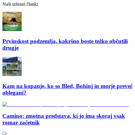
Naši izbrani članki
Prvinskost podzemlja, kakršno boste težko občutili
drugje
Kam na kopanje, ko so Bled, Bohinj in morje preveč
oblegani?
Camino: zmotna predstava, ki jo ima skoraj vsak
romar začetnik