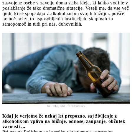
zasvojene osebe v zavetju doma slaba ideja, ki lahko vodi le v
poslabšanje že tako dramatične situacije. Veseli me, da vse več
ljudi, ki se spopadajo z alkoholizmom svojih bližnjih, poišče
pomoč pri za to usposobljenih institucijah, skupinah za
samopomoč in tudi pri nas, duhovnikih.
fot. rafa jodar / Shutterstock
Kdaj je verjetno že nekaj let prepozno, saj življenje z
alkoholikom vpliva na bližnje, odnose, zaupanje, občutek
varnosti ...
Pri nas na Poljskem se le redko ukvarjamo z ustreznim