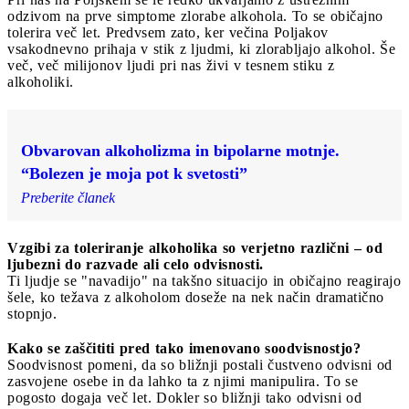
odzivom na prve simptome zlorabe alkohola. To se običajno
tolerira več let. Predvsem zato, ker večina Poljakov
vsakodnevno prihaja v stik z ljudmi, ki zlorabljajo alkohol. Še
več, več milijonov ljudi pri nas živi v tesnem stiku z
alkoholiki.
Obvarovan alkoholizma in bipolarne motnje.
“Bolezen je moja pot k svetosti”
Preberite članek
Vzgibi za toleriranje alkoholika so verjetno različni – od
ljubezni do razvade ali celo odvisnosti.
Ti ljudje se "navadijo" na takšno situacijo in običajno reagirajo
šele, ko težava z alkoholom doseže na nek način dramatično
stopnjo.
Kako se zaščititi pred tako imenovano soodvisnostjo?
Soodvisnost pomeni, da so bližnji postali čustveno odvisni od
zasvojene osebe in da lahko ta z njimi manipulira. To se
pogosto dogaja več let. Dokler so bližnji tako odvisni od