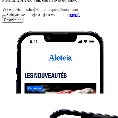
Prejemajte Aleteio vsak dan na svoj e-naslov.
Vaš e-poštni naslov
Strinjam se s prejemanjem vsebine in
pogoji.
Prijavite se