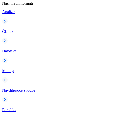
Naši glavni formati
Analize
Članek
Datoteka
Mnenja
Navdihujoče zgodbe
Poročilo