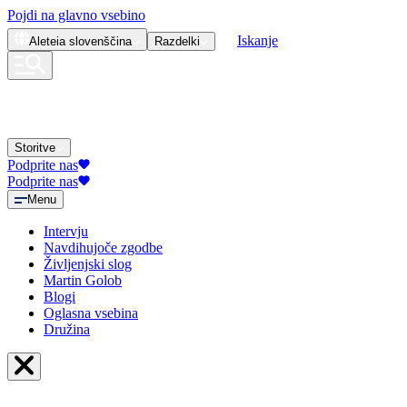
Pojdi na glavno vsebino
Iskanje
Aleteia
slovenščina
Razdelki
Storitve
Podprite nas
Podprite nas
Menu
Intervju
Navdihujoče zgodbe
Življenjski slog
Martin Golob
Blogi
Oglasna vsebina
Družina