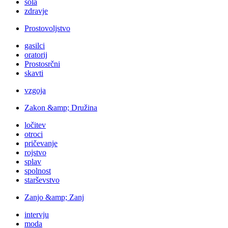
šola
zdravje
Prostovoljstvo
gasilci
oratorij
Prostosrčni
skavti
vzgoja
Zakon &amp; Družina
ločitev
otroci
pričevanje
rojstvo
splav
spolnost
starševstvo
Zanjo &amp; Zanj
intervju
moda