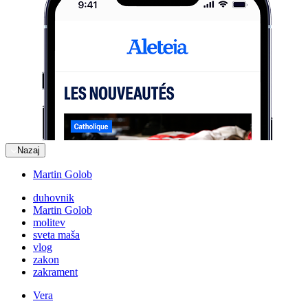
Nazaj
Martin Golob
duhovnik
Martin Golob
molitev
sveta maša
vlog
zakon
zakrament
Vera