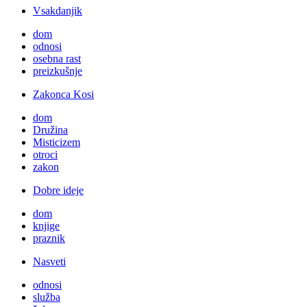
Vsakdanjik
dom
odnosi
osebna rast
preizkušnje
Zakonca Kosi
dom
Družina
Misticizem
otroci
zakon
Dobre ideje
dom
knjige
praznik
Nasveti
odnosi
služba