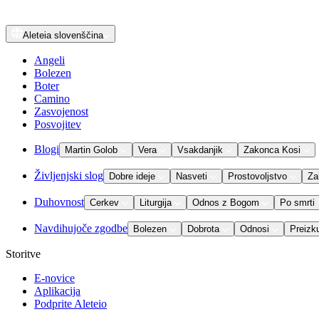
Aleteia
slovenščina
Angeli
Bolezen
Boter
Camino
Zasvojenost
Posvojitev
Blogi
Martin Golob
Vera
Vsakdanjik
Zakonca Kosi
Življenjski slog
Dobre ideje
Nasveti
Prostovoljstvo
Za
Duhovnost
Cerkev
Liturgija
Odnos z Bogom
Po smrti
Navdihujoče zgodbe
Bolezen
Dobrota
Odnosi
Preizk
Storitve
E-novice
Aplikacija
Podprite Aleteio