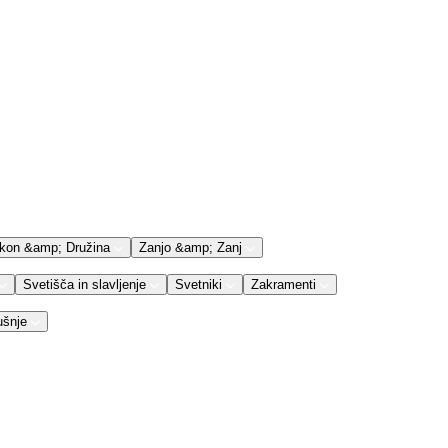
kon &amp; Družina
Zanjo &amp; Zanj
Svetišča in slavljenje
Svetniki
Zakramenti
ušnje