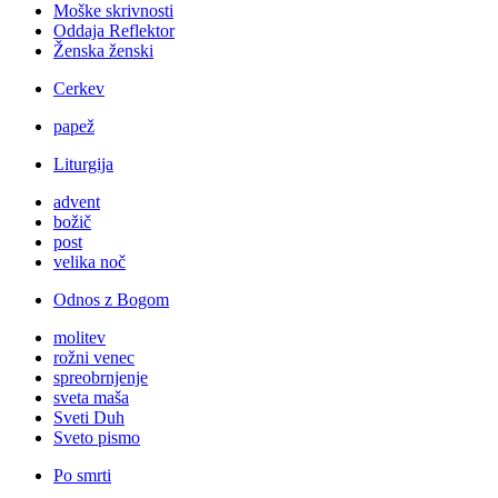
Moške skrivnosti
Oddaja Reflektor
Ženska ženski
Cerkev
papež
Liturgija
advent
božič
post
velika noč
Odnos z Bogom
molitev
rožni venec
spreobrnjenje
sveta maša
Sveti Duh
Sveto pismo
Po smrti