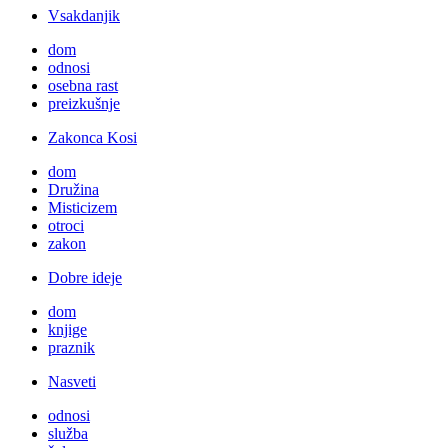
Vsakdanjik
dom
odnosi
osebna rast
preizkušnje
Zakonca Kosi
dom
Družina
Misticizem
otroci
zakon
Dobre ideje
dom
knjige
praznik
Nasveti
odnosi
služba