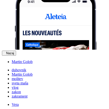
Nazaj
Martin Golob
duhovnik
Martin Golob
molitev
sveta maša
vlog
zakon
zakrament
Vera