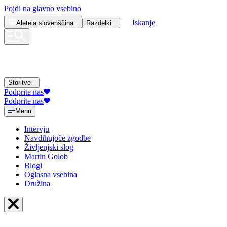
Pojdi na glavno vsebino
Iskanje
Aleteia
slovenščina
Razdelki
Storitve
Podprite nas
Podprite nas
Menu
Intervju
Navdihujoče zgodbe
Življenjski slog
Martin Golob
Blogi
Oglasna vsebina
Družina