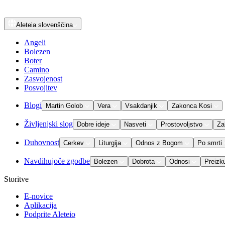
Aleteia
slovenščina
Angeli
Bolezen
Boter
Camino
Zasvojenost
Posvojitev
Blogi
Martin Golob
Vera
Vsakdanjik
Zakonca Kosi
Življenjski slog
Dobre ideje
Nasveti
Prostovoljstvo
Za
Duhovnost
Cerkev
Liturgija
Odnos z Bogom
Po smrti
Navdihujoče zgodbe
Bolezen
Dobrota
Odnosi
Preizk
Storitve
E-novice
Aplikacija
Podprite Aleteio