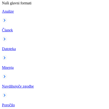
Naši glavni formati
Analize
Članek
Datoteka
Mnenja
Navdihujoče zgodbe
Poročilo