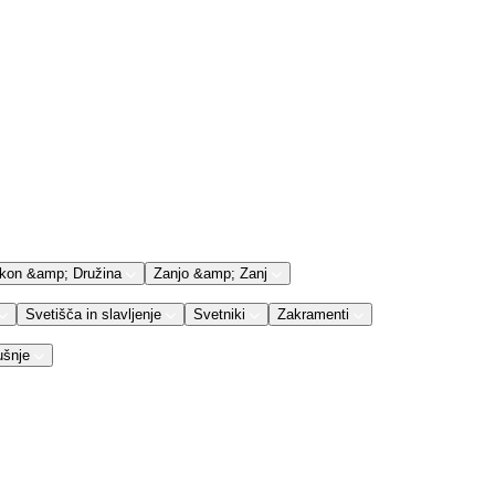
kon &amp; Družina
Zanjo &amp; Zanj
Svetišča in slavljenje
Svetniki
Zakramenti
ušnje