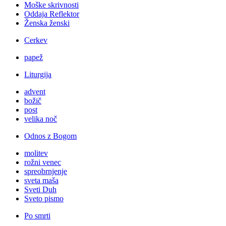
Moške skrivnosti
Oddaja Reflektor
Ženska ženski
Cerkev
papež
Liturgija
advent
božič
post
velika noč
Odnos z Bogom
molitev
rožni venec
spreobrnjenje
sveta maša
Sveti Duh
Sveto pismo
Po smrti