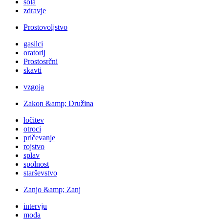
šola
zdravje
Prostovoljstvo
gasilci
oratorij
Prostosrčni
skavti
vzgoja
Zakon &amp; Družina
ločitev
otroci
pričevanje
rojstvo
splav
spolnost
starševstvo
Zanjo &amp; Zanj
intervju
moda