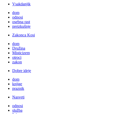
Vsakdanjik
dom
odnosi
osebna rast
preizkušnje
Zakonca Kosi
dom
Družina
Misticizem
otroci
zakon
Dobre ideje
dom
knjige
praznik
Nasveti
odnosi
služba