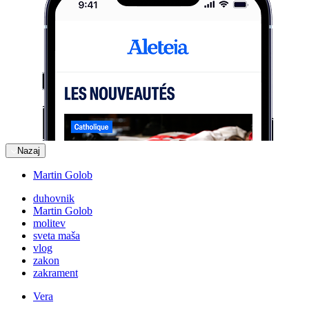
Nazaj
Martin Golob
duhovnik
Martin Golob
molitev
sveta maša
vlog
zakon
zakrament
Vera