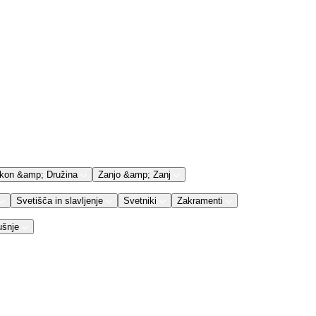
kon &amp; Družina
Zanjo &amp; Zanj
Svetišča in slavljenje
Svetniki
Zakramenti
ušnje