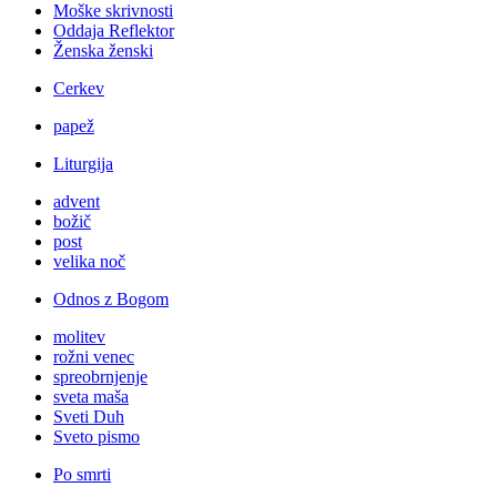
Moške skrivnosti
Oddaja Reflektor
Ženska ženski
Cerkev
papež
Liturgija
advent
božič
post
velika noč
Odnos z Bogom
molitev
rožni venec
spreobrnjenje
sveta maša
Sveti Duh
Sveto pismo
Po smrti