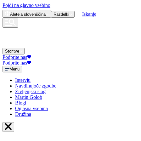
Pojdi na glavno vsebino
Iskanje
Aleteia
slovenščina
Razdelki
Storitve
Podprite nas
Podprite nas
Menu
Intervju
Navdihujoče zgodbe
Življenjski slog
Martin Golob
Blogi
Oglasna vsebina
Družina