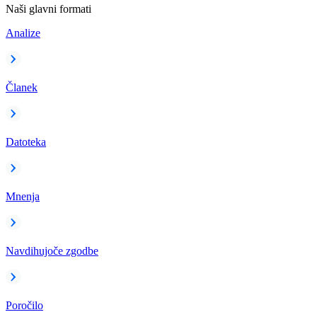
Naši glavni formati
Analize
Članek
Datoteka
Mnenja
Navdihujoče zgodbe
Poročilo