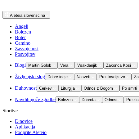
Aleteia
slovenščina
Angeli
Bolezen
Boter
Camino
Zasvojenost
Posvojitev
Blogi
Martin Golob
Vera
Vsakdanjik
Zakonca Kosi
Življenjski slog
Dobre ideje
Nasveti
Prostovoljstvo
Za
Duhovnost
Cerkev
Liturgija
Odnos z Bogom
Po smrti
Navdihujoče zgodbe
Bolezen
Dobrota
Odnosi
Preizk
Storitve
E-novice
Aplikacija
Podprite Aleteio