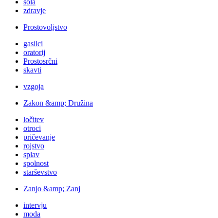
šola
zdravje
Prostovoljstvo
gasilci
oratorij
Prostosrčni
skavti
vzgoja
Zakon &amp; Družina
ločitev
otroci
pričevanje
rojstvo
splav
spolnost
starševstvo
Zanjo &amp; Zanj
intervju
moda