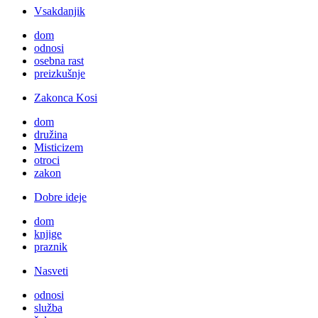
Vsakdanjik
dom
odnosi
osebna rast
preizkušnje
Zakonca Kosi
dom
družina
Misticizem
otroci
zakon
Dobre ideje
dom
knjige
praznik
Nasveti
odnosi
služba