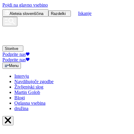
Pojdi na glavno vsebino
Iskanje
Aleteia
slovenščina
Razdelki
Storitve
Podprite nas
Podprite nas
Menu
Intervju
Navdihujoče zgodbe
Življenjski slog
Martin Golob
Blogi
Oglasna vsebina
družina