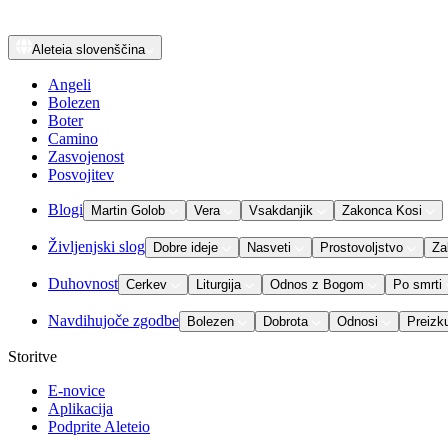
Aleteia
slovenščina
Angeli
Bolezen
Boter
Camino
Zasvojenost
Posvojitev
Blogi
Martin Golob
Vera
Vsakdanjik
Zakonca Kosi
Življenjski slog
Dobre ideje
Nasveti
Prostovoljstvo
Za
Duhovnost
Cerkev
Liturgija
Odnos z Bogom
Po smrti
Navdihujoče zgodbe
Bolezen
Dobrota
Odnosi
Preizk
Storitve
E-novice
Aplikacija
Podprite Aleteio