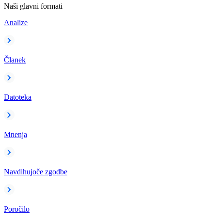
Naši glavni formati
Analize
Članek
Datoteka
Mnenja
Navdihujoče zgodbe
Poročilo