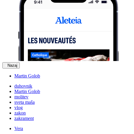
Nazaj
Martin Golob
duhovnik
Martin Golob
molitev
sveta maša
vlog
zakon
zakrament
Vera