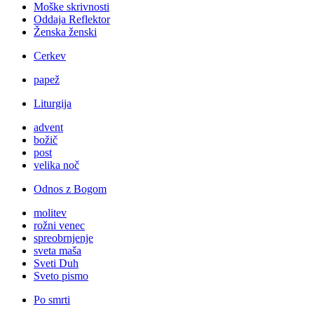
Moške skrivnosti
Oddaja Reflektor
Ženska ženski
Cerkev
papež
Liturgija
advent
božič
post
velika noč
Odnos z Bogom
molitev
rožni venec
spreobrnjenje
sveta maša
Sveti Duh
Sveto pismo
Po smrti