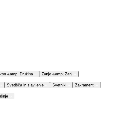
kon &amp; Družina
Zanjo &amp; Zanj
Svetišča in slavljenje
Svetniki
Zakramenti
ušnje