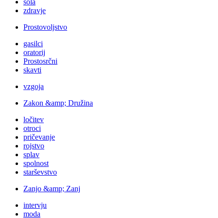
šola
zdravje
Prostovoljstvo
gasilci
oratorij
Prostosrčni
skavti
vzgoja
Zakon &amp; Družina
ločitev
otroci
pričevanje
rojstvo
splav
spolnost
starševstvo
Zanjo &amp; Zanj
intervju
moda