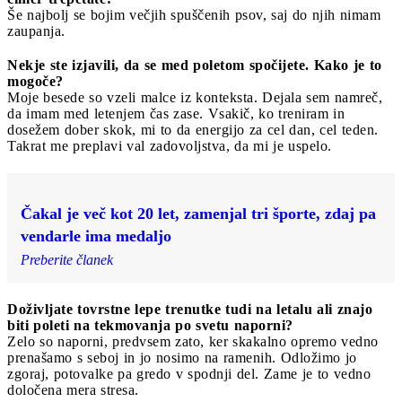
Še najbolj se bojim večjih spuščenih psov, saj do njih nimam
zaupanja.
Nekje ste izjavili, da se med poletom spočijete. Kako je to
mogoče?
Moje besede so vzeli malce iz konteksta. Dejala sem namreč,
da imam med letenjem čas zase. Vsakič, ko treniram in
dosežem dober skok, mi to da energijo za cel dan, cel teden.
Takrat me preplavi val zadovoljstva, da mi je uspelo.
Čakal je več kot 20 let, zamenjal tri športe, zdaj pa
vendarle ima medaljo
Preberite članek
Doživljate tovrstne lepe trenutke tudi na letalu ali znajo
biti poleti na tekmovanja po svetu naporni?
Zelo so naporni, predvsem zato, ker skakalno opremo vedno
prenašamo s seboj in jo nosimo na ramenih. Odložimo jo
zgoraj, potovalke pa gredo v spodnji del. Zame je to vedno
določena mera stresa.