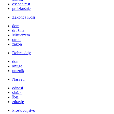
osebna rast
preizkušnje
Zakonca Kosi
dom
družina
Misticizem
otroci
zakon
Dobre ideje
dom
knjige
praznik
Nasveti
odnosi
služba
šola
zdravje
Prostovoljstvo