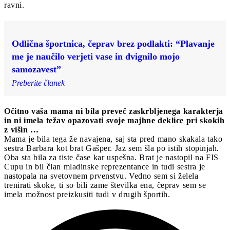
ravni.
Odlična športnica, čeprav brez podlakti: “Plavanje
me je naučilo verjeti vase in dvignilo mojo
samozavest”
Preberite članek
Očitno vaša mama ni bila preveč zaskrbljenega karakterja
in ni imela težav opazovati svoje majhne deklice pri skokih
z višin …
Mama je bila tega že navajena, saj sta pred mano skakala tako
sestra Barbara kot brat Gašper. Jaz sem šla po istih stopinjah.
Oba sta bila za tiste čase kar uspešna. Brat je nastopil na FIS
Cupu in bil član mladinske reprezentance in tudi sestra je
nastopala na svetovnem prvenstvu. Vedno sem si želela
trenirati skoke, ti so bili zame številka ena, čeprav sem se
imela možnost preizkusiti tudi v drugih športih.