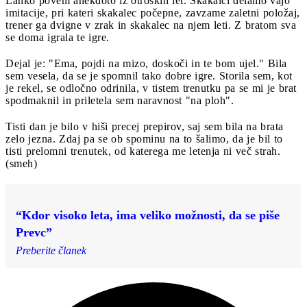
Lahko povem anekdoto iz otroških let. Skakalci delamo vajo
imitacije, pri kateri skakalec počepne, zavzame zaletni položaj,
trener ga dvigne v zrak in skakalec na njem leti. Z bratom sva
se doma igrala te igre.
Dejal je: "Ema, pojdi na mizo, doskoči in te bom ujel." Bila
sem vesela, da se je spomnil tako dobre igre. Storila sem, kot
je rekel, se odločno odrinila, v tistem trenutku pa se mi je brat
spodmaknil in priletela sem naravnost "na ploh".
Tisti dan je bilo v hiši precej prepirov, saj sem bila na brata
zelo jezna. Zdaj pa se ob spominu na to šalimo, da je bil to
tisti prelomni trenutek, od katerega me letenja ni več strah.
(smeh)
“Kdor visoko leta, ima veliko možnosti, da se piše
Prevc”
Preberite članek