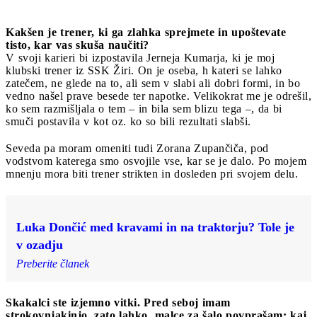
Kakšen je trener, ki ga zlahka sprejmete in upoštevate
tisto, kar vas skuša naučiti?
V svoji karieri bi izpostavila Jerneja Kumarja, ki je moj
klubski trener iz SSK Žiri. On je oseba, h kateri se lahko
zatečem, ne glede na to, ali sem v slabi ali dobri formi, in bo
vedno našel prave besede ter napotke. Velikokrat me je odrešil,
ko sem razmišljala o tem – in bila sem blizu tega –, da bi
smuči postavila v kot oz. ko so bili rezultati slabši.
Seveda pa moram omeniti tudi Zorana Zupančiča, pod
vodstvom katerega smo osvojile vse, kar se je dalo. Po mojem
mnenju mora biti trener strikten in dosleden pri svojem delu.
Luka Dončić med kravami in na traktorju? Tole je
v ozadju
Preberite članek
Skakalci ste izjemno vitki. Pred seboj imam
strokovnjakinjo, zato lahko malce za šalo povprašam: kaj