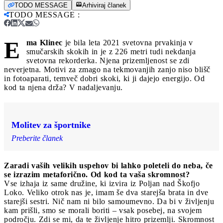
TODO MESSAGE
Arhiviraj članek
TODO MESSAGE
:
E
ma Klinec
je bila leta 2021 svetovna prvakinja v
smučarskih skokih in je z 226 metri tudi nekdanja
svetovna rekorderka. Njena prizemljenost se zdi
neverjetna. Motivi za zmago na tekmovanjih zanjo niso blišč
in fotoaparati, temveč dobri skoki, ki ji dajejo energijo. Od
kod ta njena drža? V nadaljevanju.
Molitev za športnike
Preberite članek
Zaradi vaših velikih uspehov bi lahko poleteli do neba, če
se izrazim metaforično. Od kod ta vaša skromnost?
Vse izhaja iz same družine, ki izvira iz Poljan nad Škofjo
Loko. Veliko otrok nas je, imam še dva starejša brata in dve
starejši sestri. Nič nam ni bilo samoumevno. Da bi v življenju
kam prišli, smo se morali boriti – vsak posebej, na svojem
področju. Zdi se mi, da te življenje hitro prizemlji. Skromnost