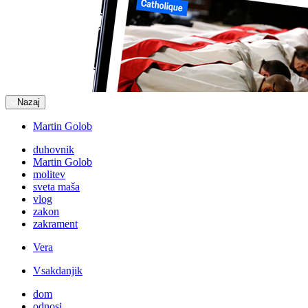
Nazaj
Martin Golob
duhovnik
Martin Golob
molitev
sveta maša
vlog
zakon
zakrament
Vera
Vsakdanjik
dom
odnosi