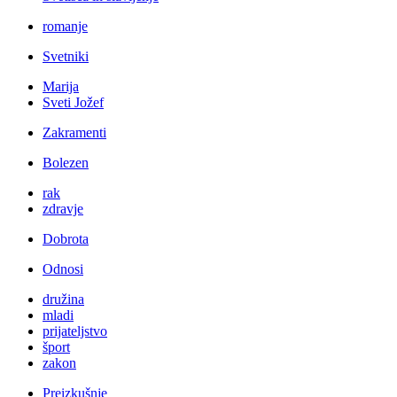
romanje
Svetniki
Marija
Sveti Jožef
Zakramenti
Bolezen
rak
zdravje
Dobrota
Odnosi
družina
mladi
prijateljstvo
šport
zakon
Preizkušnje