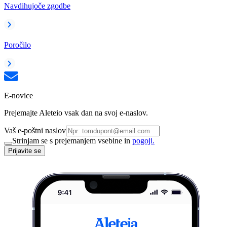
Navdihujoče zgodbe
Poročilo
E-novice
Prejemajte Aleteio vsak dan na svoj e-naslov.
Vaš e-poštni naslov
Strinjam se s prejemanjem vsebine in
pogoji.
Prijavite se