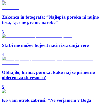
Zakonca in fotografa: “Najlepša poroka ni nujno
tista, kjer ne gre nič narobe”
3
Skrbi me možev bojevit način izražanja vere
4
Obhajilo, birma, poroka: kako naj se primerno
oblečem za slovesnost?
5
Ko vam otrok zabrusi: “Ne verjamem v Boga”