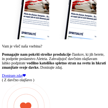
Vam je všeč naša vsebina?
Pomagajte nam pokriti stroške produkcije
člankov, ki jih berete,
in podprite poslanstvo Aleteia. Zahvaljujoč davčnim olajšavam
lahko podpirate
vodilno katoliško spletno stran na svetu in hkrati
zmanjšate svoje davke.
Donirajte zdaj.
Doniram zdaj
( Z davčno olajšavo )