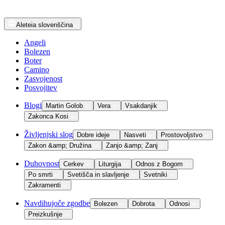
Aleteia
slovenščina
Angeli
Bolezen
Boter
Camino
Zasvojenost
Posvojitev
Blogi
Martin Golob
Vera
Vsakdanjik
Zakonca Kosi
Življenjski slog
Dobre ideje
Nasveti
Prostovoljstvo
Zakon &amp; Družina
Zanjo &amp; Zanj
Duhovnost
Cerkev
Liturgija
Odnos z Bogom
Po smrti
Svetišča in slavljenje
Svetniki
Zakramenti
Navdihujoče zgodbe
Bolezen
Dobrota
Odnosi
Preizkušnje