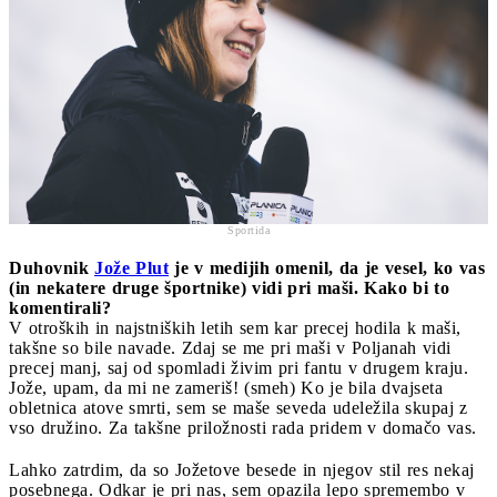
Sportida
Duhovnik
Jože Plut
je v medijih omenil, da je vesel, ko vas
(in nekatere druge športnike) vidi pri maši. Kako bi to
komentirali?
V otroških in najstniških letih sem kar precej hodila k maši,
takšne so bile navade. Zdaj se me pri maši v Poljanah vidi
precej manj, saj od spomladi živim pri fantu v drugem kraju.
Jože, upam, da mi ne zameriš! (smeh) Ko je bila dvajseta
obletnica atove smrti, sem se maše seveda udeležila skupaj z
vso družino. Za takšne priložnosti rada pridem v domačo vas.
Lahko zatrdim, da so Jožetove besede in njegov stil res nekaj
posebnega. Odkar je pri nas, sem opazila lepo spremembo v