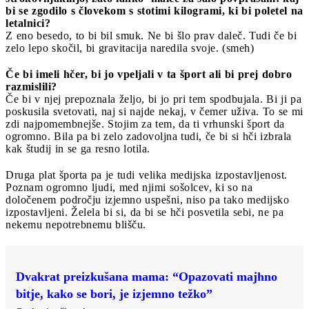
bi se zgodilo s človekom s stotimi kilogrami, ki bi poletel na
letalnici?
Z eno besedo, to bi bil smuk. Ne bi šlo prav daleč. Tudi če bi
zelo lepo skočil, bi gravitacija naredila svoje. (smeh)
Če bi imeli hčer, bi jo vpeljali v ta šport ali bi prej dobro
razmislili?
Če bi v njej prepoznala željo, bi jo pri tem spodbujala. Bi ji pa
poskusila svetovati, naj si najde nekaj, v čemer uživa. To se mi
zdi najpomembnejše. Stojim za tem, da ti vrhunski šport da
ogromno. Bila pa bi zelo zadovoljna tudi, če bi si hči izbrala
kak študij in se ga resno lotila.
Druga plat športa pa je tudi velika medijska izpostavljenost.
Poznam ogromno ljudi, med njimi sošolcev, ki so na
določenem področju izjemno uspešni, niso pa tako medijsko
izpostavljeni. Želela bi si, da bi se hči posvetila sebi, ne pa
nekemu nepotrebnemu blišču.
Dvakrat preizkušana mama: “Opazovati majhno
bitje, kako se bori, je izjemno težko”