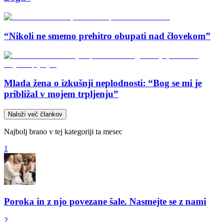
“Nikoli ne smemo prehitro obupati nad človekom”
Mlada žena o izkušnji neplodnosti: “Bog se mi je
približal v mojem trpljenju”
Naloži več člankov
Najbolj brano v tej kategoriji ta mesec
1
Poroka in z njo povezane šale. Nasmejte se z nami
2