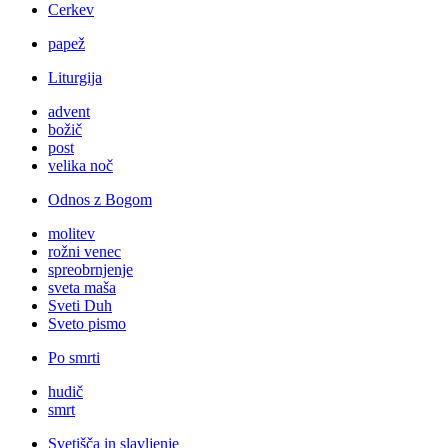
Cerkev
papež
Liturgija
advent
božič
post
velika noč
Odnos z Bogom
molitev
rožni venec
spreobrnjenje
sveta maša
Sveti Duh
Sveto pismo
Po smrti
hudič
smrt
Svetišča in slavljenje