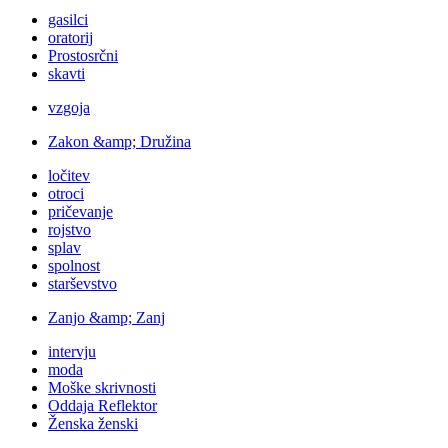
gasilci
oratorij
Prostosrčni
skavti
vzgoja
Zakon &amp; Družina
ločitev
otroci
pričevanje
rojstvo
splav
spolnost
starševstvo
Zanjo &amp; Zanj
intervju
moda
Moške skrivnosti
Oddaja Reflektor
Ženska ženski