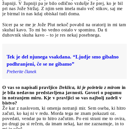
župniji. V župniji pa je bilo odlično vzdušje že prej, ko je bil
pri nas Jože Stržaj. Z njim sem imela malo več stikov, saj me
je birmal in nas kdaj obiskal tudi doma.
Sicer pa se me je Jože Plut nekoč povabil na oratorij in mi tam
skuhal kavo. To mi bo vedno ostalo v spominu. Da ti
duhovnik skuha kavo – to je res nekaj posebnega.
Tek je del njunega vsakdana. “Ljudje smo gibalno
podhranjeni, če se ne gibamo”
Preberite članek
O vas so napisali pravljico
Deklica, ki je poletela z mirom
in
je bila nedavno predstavljena javnosti. Govori o pogumu
in notranjem miru. Kje v pravljici so vas najbolj zadeli v
bistvo?
Že kar z naslovom, ki omenja notranji mir. Sem oseba, ki hitro
začuti, ko kaj ni v redu. Morda tega ne znam pokazati oz.
povedati, vendar pa to hitro začutim. Po eni strani me to ovira,
po drugi pa si rečem, da imam nekaj, kar me zaznamuje, in to
mi je všeč.