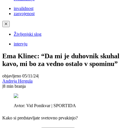
invalidnost
zasvojenost
✕
Življenjski slog
intervju
Ema Klinec: “Da mi je duhovnik skuhal
kavo, mi bo za vedno ostalo v spominu”
objavljeno 05/11/24
|
Andreja Hergula
|
8
min branja
Avtor:
Vid Ponikvar | SPORTIDA
Kako si predstavljate svetovno prvakinjo?