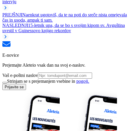
intervju
PREJŠNJI
Naenkrat ugotoviš, da te na poti do sreče nista omejevala
čas in usoda, ampak ti sam.
NASLEDNJI
15-letnik upa, da se bo s svojim kipom sv. Avguština
uvrstil v Guinessovo knjigo rekordov
E-novice
Prejemajte Aleteio vsak dan na svoj e-naslov.
Vaš e-poštni naslov
Strinjam se s prejemanjem vsebine in
pogoji.
Prijavite se