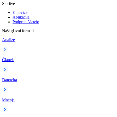
Storitve
E-novice
Aplikacija
Podprite Aleteio
Naši glavni formati
Analize
Članek
Datoteka
Mnenja