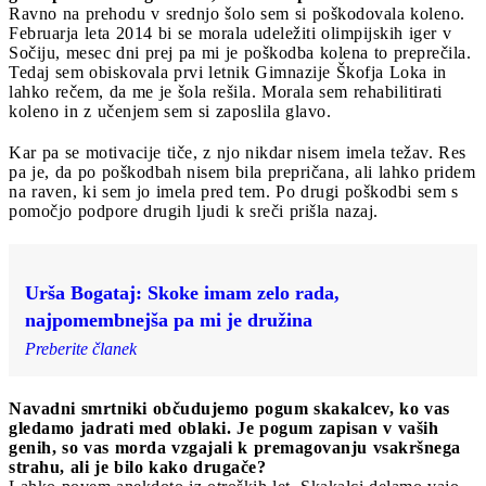
Ravno na prehodu v srednjo šolo sem si poškodovala koleno.
Februarja leta 2014 bi se morala udeležiti olimpijskih iger v
Sočiju, mesec dni prej pa mi je poškodba kolena to preprečila.
Tedaj sem obiskovala prvi letnik Gimnazije Škofja Loka in
lahko rečem, da me je šola rešila. Morala sem rehabilitirati
koleno in z učenjem sem si zaposlila glavo.
Kar pa se motivacije tiče, z njo nikdar nisem imela težav. Res
pa je, da po poškodbah nisem bila prepričana, ali lahko pridem
na raven, ki sem jo imela pred tem. Po drugi poškodbi sem s
pomočjo podpore drugih ljudi k sreči prišla nazaj.
Urša Bogataj: Skoke imam zelo rada,
najpomembnejša pa mi je družina
Preberite članek
Navadni smrtniki občudujemo pogum skakalcev, ko vas
gledamo jadrati med oblaki. Je pogum zapisan v vaših
genih, so vas morda vzgajali k premagovanju vsakršnega
strahu, ali je bilo kako drugače?