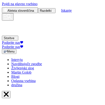
Pojdi na glavno vsebino
Iskanje
Aleteia
slovenščina
Razdelki
Storitve
Podprite nas
Podprite nas
Menu
Intervju
Navdihujoče zgodbe
Življenjski slog
Martin Golob
Blogi
Oglasna vsebina
družina