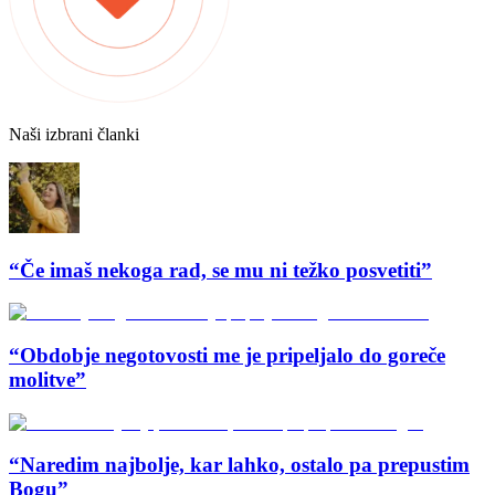
Naši izbrani članki
“Če imaš nekoga rad, se mu ni težko posvetiti”
“Obdobje negotovosti me je pripeljalo do goreče
molitve”
“Naredim najbolje, kar lahko, ostalo pa prepustim
Bogu”