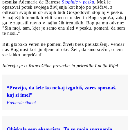
pesnika Ademarja de Barrosa
Stopinje v pesku
. Mož je
opazoval potek svojega življenja kot hojo po puščavi, z
odtisom svojih in ob svojih tudi Gospodovih stopinj v pesku.
V najtežjih trenutkih vidi samo eno sled in Boga vpraša, zakaj
ga je zapustil ravno v najhujših trenutkih. Bog pa mu odvrne:
"Sin moj, tam, kjer je samo ena sled v pesku, pomeni, da sem
te nosil."
Biti globoko veren ne pomeni živeti brez preizkušenj. Vendar
nas Bog nosi kot ljubljene otroke. Želi, da smo srečni, o tem
ste lahko prepričani!
Intervju je iz francoščine prevedla in priredila Lucija Rifel.
“Pravijo, da šele ko nekaj izgubiš, zares spoznaš,
kaj si imel”
Preberite članek
Obiskala sem eksorcista. Tu so moja spoznanja