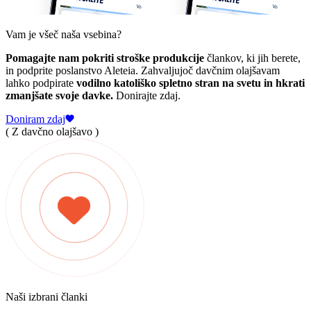
Vam je všeč naša vsebina?
Pomagajte nam pokriti stroške produkcije
člankov, ki jih berete,
in podprite poslanstvo Aleteia. Zahvaljujoč davčnim olajšavam
lahko podpirate
vodilno katoliško spletno stran na svetu in hkrati
zmanjšate svoje davke.
Donirajte zdaj.
Doniram zdaj
( Z davčno olajšavo )
Naši izbrani članki