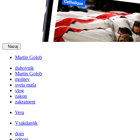
Nazaj
Martin Golob
duhovnik
Martin Golob
molitev
sveta maša
vlog
zakon
zakrament
Vera
Vsakdanjik
dom
odnosi