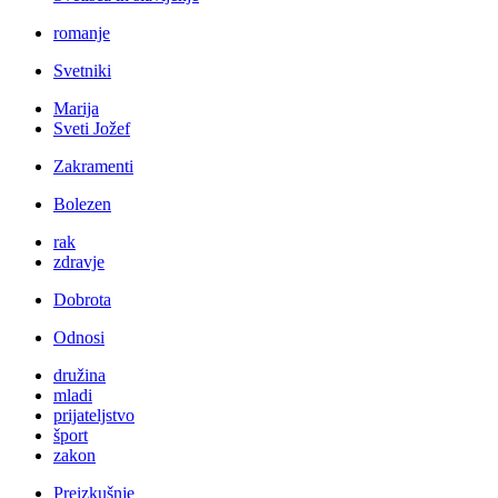
romanje
Svetniki
Marija
Sveti Jožef
Zakramenti
Bolezen
rak
zdravje
Dobrota
Odnosi
družina
mladi
prijateljstvo
šport
zakon
Preizkušnje