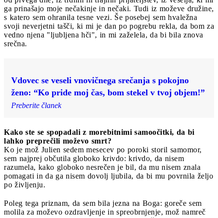
ga prinašajo moje nečakinje in nečaki. Tudi iz moževe družine,
s katero sem ohranila tesne vezi. Še posebej sem hvaležna
svoji neverjetni tašči, ki mi je dan po pogrebu rekla, da bom za
vedno njena "ljubljena hči", in mi zaželela, da bi bila znova
srečna.
Vdovec se veseli vnovičnega srečanja s pokojno
ženo: “Ko pride moj čas, bom stekel v tvoj objem!”
Preberite članek
Kako ste se spopadali z morebitnimi samoočitki, da bi
lahko preprečili moževo smrt?
Ko je mož Julien sedem mesecev po poroki storil samomor,
sem najprej občutila globoko krivdo: krivdo, da nisem
razumela, kako globoko nesrečen je bil, da mu nisem znala
pomagati in da ga nisem dovolj ljubila, da bi mu povrnila željo
po življenju.
Poleg tega priznam, da sem bila jezna na Boga: goreče sem
molila za moževo ozdravljenje in spreobrnjenje, mož namreč