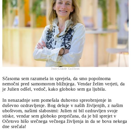
Jean-Claude Guilloux
Sčasoma sem razumela in sprejela, da smo popolnoma
nemočni pred samomorom bližnjega. Vendar želim verjeti, da
je Julien odšel, vedoč, kako globoko sem ga ljubila.
In nenazadnje sem pomešala duhovno spreobrnjenje in
duševno ozdravljenje. Bog deluje v naših življenjih, z našim
uboštvom, našimi slabostmi: Julien ni bil ozdravljen svoje
stiske, vendar sem globoko prepričana, da je bil sprejet v
Očetovo hišo srečnega večnega življenja in da se bova nekega
dne srečala!