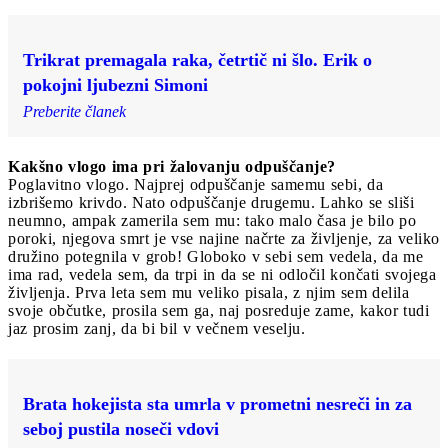
Trikrat premagala raka, četrtič ni šlo. Erik o
pokojni ljubezni Simoni
Preberite članek
Kakšno vlogo ima pri žalovanju odpuščanje?
Poglavitno vlogo. Najprej odpuščanje samemu sebi, da
izbrišemo krivdo. Nato odpuščanje drugemu. Lahko se sliši
neumno, ampak zamerila sem mu: tako malo časa je bilo po
poroki, njegova smrt je vse najine načrte za življenje, za veliko
družino potegnila v grob! Globoko v sebi sem vedela, da me
ima rad, vedela sem, da trpi in da se ni odločil končati svojega
življenja. Prva leta sem mu veliko pisala, z njim sem delila
svoje občutke, prosila sem ga, naj posreduje zame, kakor tudi
jaz prosim zanj, da bi bil v večnem veselju.
Brata hokejista sta umrla v prometni nesreči in za
seboj pustila noseči vdovi