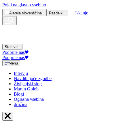
Pojdi na glavno vsebino
Iskanje
Aleteia
slovenščina
Razdelki
Storitve
Podprite nas
Podprite nas
Menu
Intervju
Navdihujoče zgodbe
Življenjski slog
Martin Golob
Blogi
Oglasna vsebina
družina