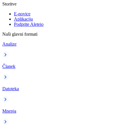
Storitve
E-novice
Aplikacija
Podprite Aleteio
Naši glavni formati
Analize
Članek
Datoteka
Mnenja