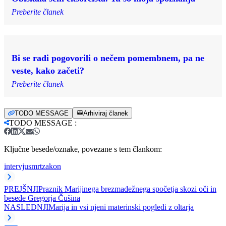
Preberite članek
Bi se radi pogovorili o nečem pomembnem, pa ne
veste, kako začeti?
Preberite članek
TODO MESSAGE
Arhiviraj članek
TODO MESSAGE
:
Ključne besede/oznake, povezane s tem člankom:
intervju
smrt
zakon
PREJŠNJI
Praznik Marijinega brezmadežnega spočetja skozi oči in
besede Gregorja Čušina
NASLEDNJI
Marija in vsi njeni materinski pogledi z oltarja