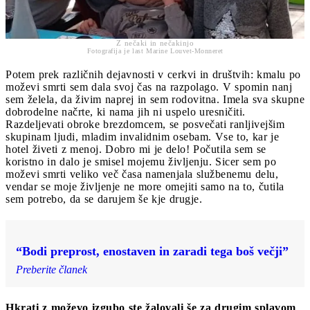
Z nečaki in nečakinjo
Fotografija je last Marine Louvet-Monneret
Potem prek različnih dejavnosti v cerkvi in društvih: kmalu po
moževi smrti sem dala svoj čas na razpolago. V spomin nanj
sem želela, da živim naprej in sem rodovitna. Imela sva skupne
dobrodelne načrte, ki nama jih ni uspelo uresničiti.
Razdeljevati obroke brezdomcem, se posvečati ranljivejšim
skupinam ljudi, mladim invalidnim osebam. Vse to, kar je
hotel živeti z menoj. Dobro mi je delo! Počutila sem se
koristno in dalo je smisel mojemu življenju. Sicer sem po
moževi smrti veliko več časa namenjala službenemu delu,
vendar se moje življenje ne more omejiti samo na to, čutila
sem potrebo, da se darujem še kje drugje.
“Bodi preprost, enostaven in zaradi tega boš večji”
Preberite članek
Hkrati z moževo izgubo ste žalovali še za drugim splavom