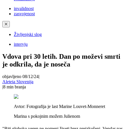
invalidnost
zasvojenost
✕
Življenjski slog
intervju
Vdova pri 30 letih. Dan po moževi smrti
je odkrila, da je noseča
objavljeno 08/12/24
|
Aleteia Slovenija
|
8
min branja
Avtor:
Fotografija je last Marine Louvet-Monneret
Marina s pokojnim možem Julienom
"Biti globoko veren ne pomeni živeti brez preizkušenj. Vendar nas