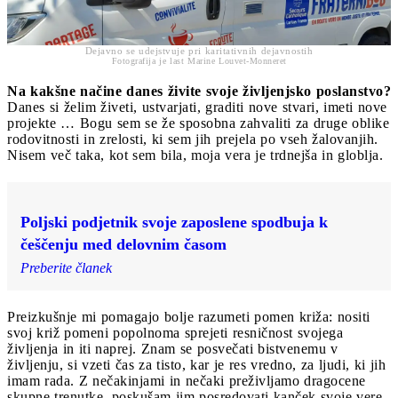
Dejavno se udejstvuje pri karitativnih dejavnostih
Fotografija je last Marine Louvet-Monneret
Na kakšne načine danes živite svoje življenjsko poslanstvo?
Danes si želim živeti, ustvarjati, graditi nove stvari, imeti nove
projekte … Bogu sem se že sposobna zahvaliti za druge oblike
rodovitnosti in zrelosti, ki sem jih prejela po vseh žalovanjih.
Nisem več taka, kot sem bila, moja vera je trdnejša in globlja.
Poljski podjetnik svoje zaposlene spodbuja k
češčenju med delovnim časom
Preberite članek
Preizkušnje mi pomagajo bolje razumeti pomen križa: nositi
svoj križ pomeni popolnoma sprejeti resničnost svojega
življenja in iti naprej. Znam se posvečati bistvenemu v
življenju, si vzeti čas za tisto, kar je res vredno, za ljudi, ki jih
imam rada. Z nečakinjami in nečaki preživljamo dragocene
skupne trenutke, poskušam jim posredovati kanček svoje vere.