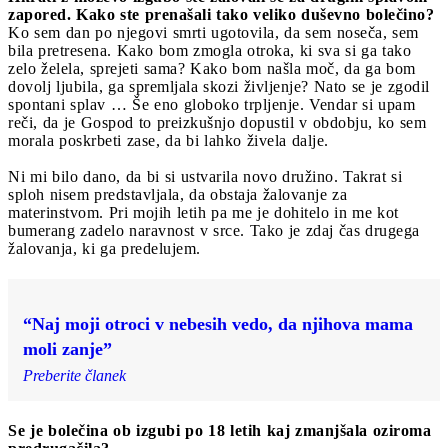
zapored. Kako ste prenašali tako veliko duševno bolečino?
Ko sem dan po njegovi smrti ugotovila, da sem noseča, sem
bila pretresena. Kako bom zmogla otroka, ki sva si ga tako
zelo želela, sprejeti sama? Kako bom našla moč, da ga bom
dovolj ljubila, ga spremljala skozi življenje? Nato se je zgodil
spontani splav … Še eno globoko trpljenje. Vendar si upam
reči, da je Gospod to preizkušnjo dopustil v obdobju, ko sem
morala poskrbeti zase, da bi lahko živela dalje.
Ni mi bilo dano, da bi si ustvarila novo družino. Takrat si
sploh nisem predstavljala, da obstaja žalovanje za
materinstvom. Pri mojih letih pa me je dohitelo in me kot
bumerang zadelo naravnost v srce. Tako je zdaj čas drugega
žalovanja, ki ga predelujem.
“Naj moji otroci v nebesih vedo, da njihova mama
moli zanje”
Preberite članek
Se je bolečina ob izgubi po 18 letih kaj zmanjšala oziroma