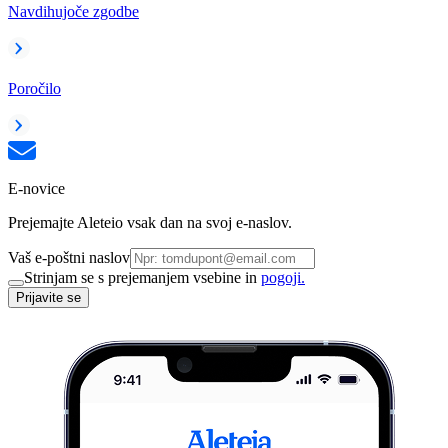
Navdihujoče zgodbe
Poročilo
E-novice
Prejemajte Aleteio vsak dan na svoj e-naslov.
Vaš e-poštni naslov
Strinjam se s prejemanjem vsebine in
pogoji.
Prijavite se