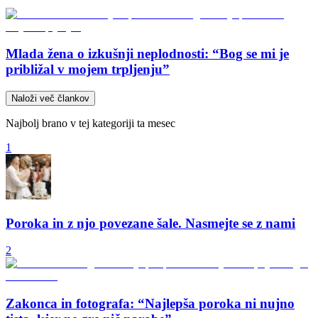
Mlada žena o izkušnji neplodnosti: “Bog se mi je
približal v mojem trpljenju”
Naloži več člankov
Najbolj brano v tej kategoriji ta mesec
1
Poroka in z njo povezane šale. Nasmejte se z nami
2
Zakonca in fotografa: “Najlepša poroka ni nujno