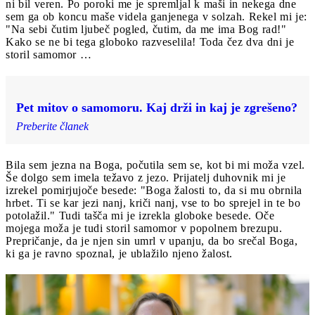
ni bil veren. Po poroki me je spremljal k maši in nekega dne
sem ga ob koncu maše videla ganjenega v solzah. Rekel mi je:
"Na sebi čutim ljubeč pogled, čutim, da me ima Bog rad!"
Kako se ne bi tega globoko razveselila! Toda čez dva dni je
storil samomor …
Pet mitov o samomoru. Kaj drži in kaj je zgrešeno?
Preberite članek
Bila sem jezna na Boga, počutila sem se, kot bi mi moža vzel.
Še dolgo sem imela težavo z jezo. Prijatelj duhovnik mi je
izrekel pomirjujoče besede: "Boga žalosti to, da si mu obrnila
hrbet. Ti se kar jezi nanj, kriči nanj, vse to bo sprejel in te bo
potolažil." Tudi tašča mi je izrekla globoke besede. Oče
mojega moža je tudi storil samomor v popolnem brezupu.
Prepričanje, da je njen sin umrl v upanju, da bo srečal Boga,
ki ga je ravno spoznal, je ublažilo njeno žalost.