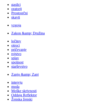
gasilci
oratorij
Prostosrčni
skavti
vzgoja
Zakon &amp; Družina
ločitev
otroci
pričevanje
rojstvo
splav
spolnost
starševstvo
Zanjo &amp; Zanj
intervju
moda
Moške skrivnosti
Oddaja Reflektor
Ženska ženski