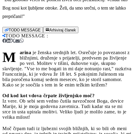
Bog nosi kot ljubljene otroke. Želi, da smo srečni, o tem ste lahko
prepričani!"
TODO MESSAGE
Arhiviraj članek
TODO MESSAGE
:
M
arina
je ženska srednjih let. Osrečuje jo povezanost z
bližnjimi, druženje s prijatelji, predvsem pa življenje
po veri. Molitev v tišini, duhovne vaje, skupno
slavljenje. ''Vse to me bogati in mi daje notranjo rast,'' razkriva
Francozinja, ki je vdova že 18 let. S pokojnim Julienom sta
bila poročena komaj sedem mesecev, ko je storil samomor.
Kako se je soočila s tem in še enim težkim križem?
Od kod kot vdova črpate življenjsko moč?
Iz vere. Ob sebi sem vedno čutila navzočnost Boga, device
Marije, ki je moja godovna zavetnica. Tudi kadar sta se mi
srce in usta upirala molitvi. Veliko ljudi je molilo zame, to je
velika milost!
Moč črpam tudi iz ljubezni svojih bližnjih, ki so bili ob meni
od prvega dne, iz trdnih in trajnih prijateljstev, iz veselja, ki mi