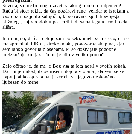
predrugačila?
Seveda, saj ne bi mogla živeti s tako globokim trpljenjem!
Rada bi sicer rekla, da čas pozdravi rane, vendar to izrekam z
vso obzirnostjo do žalujočih, ki so ravno izgubili svojega
bližnjega, saj v obdobju po smrti tudi sama tega nisem hotela
slišati.
In ni nujno, da čas deluje sam po sebi: imela sem srečo, da so
me spremljali bližnji, strokovnjaki, pogovorne skupine, kjer
sem lahko govorila z osebami, ki so doživljale podobne
preizkušnje kot jaz. To mi je bilo v veliko pomoč!
Zelo očitno je, da me je Bog vsa ta leta nosil v svojih rokah.
Dal mi je milost, da se nisem utopila v obupu, da sem se še
naprej lahko opirala nanj, verjela v njegovo neskončno
ljubezen do mene!