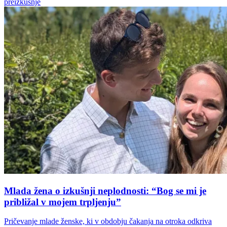
preizkušnje
Mlada žena o izkušnji neplodnosti: “Bog se mi je
približal v mojem trpljenju”
Pričevanje mlade ženske, ki v obdobju čakanja na otroka odkriva