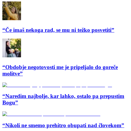
“Če imaš nekoga rad, se mu ni težko posvetiti”
“Obdobje negotovosti me je pripeljalo do goreče
molitve”
“Naredim najbolje, kar lahko, ostalo pa prepustim
Bogu”
“Nikoli ne smemo prehitro obupati nad človekom”