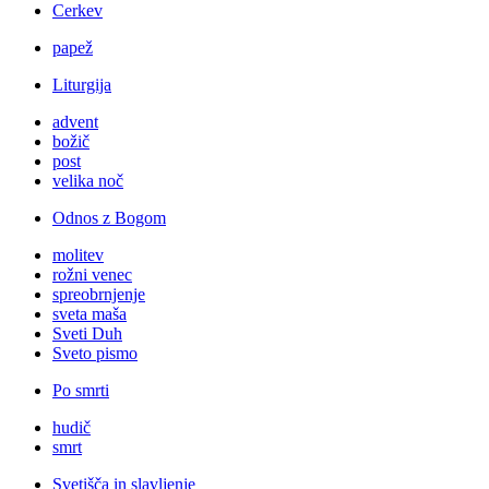
Cerkev
papež
Liturgija
advent
božič
post
velika noč
Odnos z Bogom
molitev
rožni venec
spreobrnjenje
sveta maša
Sveti Duh
Sveto pismo
Po smrti
hudič
smrt
Svetišča in slavljenje