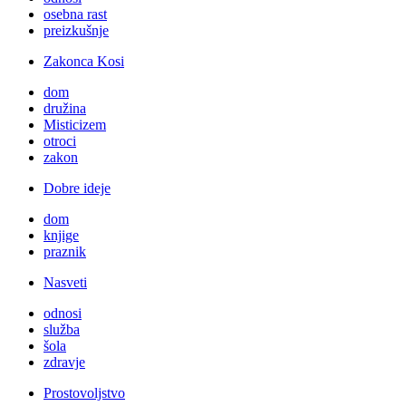
osebna rast
preizkušnje
Zakonca Kosi
dom
družina
Misticizem
otroci
zakon
Dobre ideje
dom
knjige
praznik
Nasveti
odnosi
služba
šola
zdravje
Prostovoljstvo