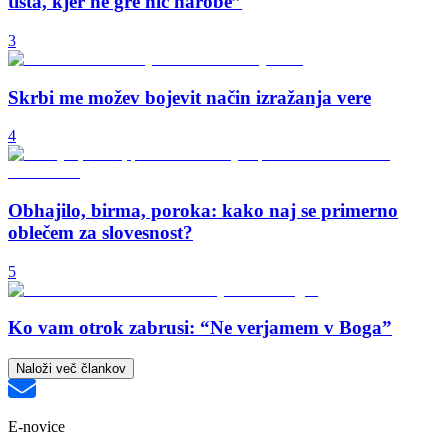
tista, kjer ne gre nič narobe”
3
Skrbi me možev bojevit način izražanja vere
4
Obhajilo, birma, poroka: kako naj se primerno
oblečem za slovesnost?
5
Ko vam otrok zabrusi: “Ne verjamem v Boga”
Naloži več člankov
E-novice