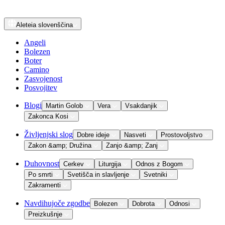
Aleteia
slovenščina
Angeli
Bolezen
Boter
Camino
Zasvojenost
Posvojitev
Blogi
Martin Golob
Vera
Vsakdanjik
Zakonca Kosi
Življenjski slog
Dobre ideje
Nasveti
Prostovoljstvo
Zakon &amp; Družina
Zanjo &amp; Zanj
Duhovnost
Cerkev
Liturgija
Odnos z Bogom
Po smrti
Svetišča in slavljenje
Svetniki
Zakramenti
Navdihujoče zgodbe
Bolezen
Dobrota
Odnosi
Preizkušnje