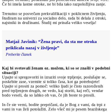
Če bi imela lastne otroke, ne bi bila tako razpoložljiva zanje.
Trenutno se posvečam prekvalifikaciji v poklicnem življenju,
študiram na univerzi za socialno delo, rada bi delala z otroki,
najstniki in družinami. Študij mi prinaša veliko veselja!
Matjaž Javšnik: “Žena pravi, da sta me otroka
priklicala nazaj v življenje”
Preberite članek
Kaj bi svetovali ženam oz. možem, ki so se znašli v podobni
situaciji?
Upajte si spregovoriti in izraziti svoje trpljenje, poslušajte se,
poskrbite zase, vzemite si toliko časa, kot ga potrebujete!
Upajte si prositi za pomoč: veliko ljudi je čisto razoroženih
pred trpljenjem drugih, ne vedo, kaj storiti, kaj reči, vendar
bodo veseli, da so lahko ob vas, če jih boste to prosili.
In če ste verni, bodite prepričani, da je Bog z vami, da trpi z
vami in vas želi potolažiti. Zelo všeč mi je pesem brazilskega