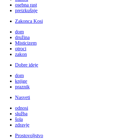
osebna rast
preizkušnje
Zakonca Kosi
dom
družina
Misticizem
otroci
zakon
Dobre ideje
dom
knjige
praznik
Nasveti
odnosi
služba
šola
zdravje
Prostovoljstvo