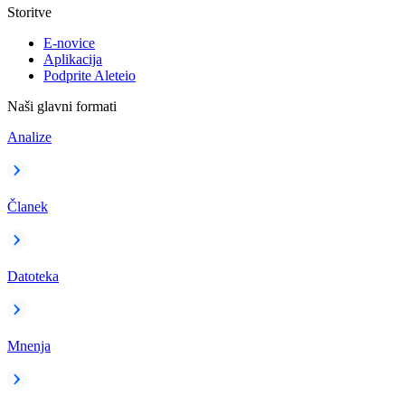
Storitve
E-novice
Aplikacija
Podprite Aleteio
Naši glavni formati
Analize
Članek
Datoteka
Mnenja