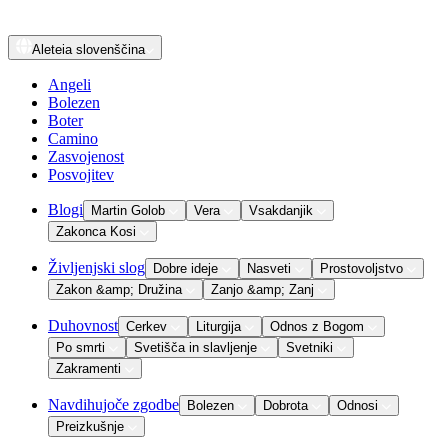
Aleteia
slovenščina
Angeli
Bolezen
Boter
Camino
Zasvojenost
Posvojitev
Blogi
Martin Golob
Vera
Vsakdanjik
Zakonca Kosi
Življenjski slog
Dobre ideje
Nasveti
Prostovoljstvo
Zakon &amp; Družina
Zanjo &amp; Zanj
Duhovnost
Cerkev
Liturgija
Odnos z Bogom
Po smrti
Svetišča in slavljenje
Svetniki
Zakramenti
Navdihujoče zgodbe
Bolezen
Dobrota
Odnosi
Preizkušnje