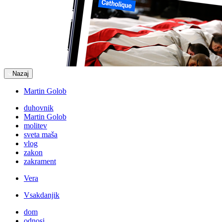
Nazaj
Martin Golob
duhovnik
Martin Golob
molitev
sveta maša
vlog
zakon
zakrament
Vera
Vsakdanjik
dom
odnosi