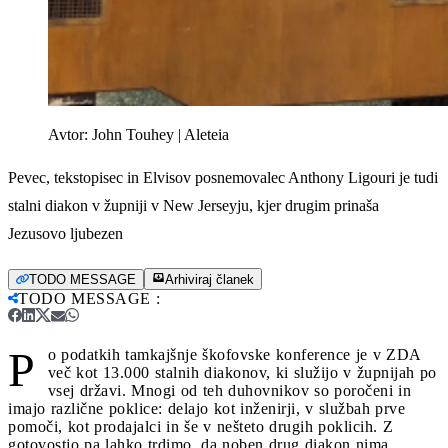
Avtor:
John Touhey | Aleteia
Pevec, tekstopisec in Elvisov posnemovalec Anthony Ligouri je tudi
stalni diakon v župniji v New Jerseyju, kjer drugim prinaša
Jezusovo ljubezen
TODO MESSAGE
Arhiviraj članek
TODO MESSAGE
:
P
o podatkih tamkajšnje škofovske konference je v ZDA
več kot 13.000 stalnih diakonov, ki služijo v župnijah po
vsej državi. Mnogi od teh duhovnikov so poročeni in
imajo različne poklice: delajo kot inženirji, v službah prve
pomoči, kot prodajalci in še v nešteto drugih poklicih. Z
gotovostjo pa lahko trdimo, da noben drug diakon nima