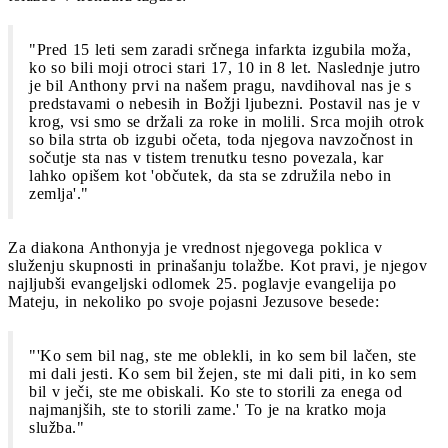
"Pred 15 leti sem zaradi srčnega infarkta izgubila moža,
ko so bili moji otroci stari 17, 10 in 8 let. Naslednje jutro
je bil Anthony prvi na našem pragu, navdihoval nas je s
predstavami o nebesih in Božji ljubezni. Postavil nas je v
krog, vsi smo se držali za roke in molili. Srca mojih otrok
so bila strta ob izgubi očeta, toda njegova navzočnost in
sočutje sta nas v tistem trenutku tesno povezala, kar
lahko opišem kot 'občutek, da sta se združila nebo in
zemlja'."
Za diakona Anthonyja je vrednost njegovega poklica v
služenju skupnosti in prinašanju tolažbe. Kot pravi, je njegov
najljubši evangeljski odlomek 25. poglavje evangelija po
Mateju, in nekoliko po svoje pojasni Jezusove besede:
"'Ko sem bil nag, ste me oblekli, in ko sem bil lačen, ste
mi dali jesti. Ko sem bil žejen, ste mi dali piti, in ko sem
bil v ječi, ste me obiskali. Ko ste to storili za enega od
najmanjših, ste to storili zame.' To je na kratko moja
služba."