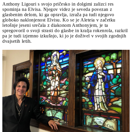
Anthony Ligouri s svojo pričesko in dolgimi zalizci res
spominja na Elvisa. Njegov videz je seveda povezan z
glasbenim delom, ki ga opravlja, izraža pa tudi njegovo
globoko naklonjenost Elvisu. Ko se je Aleteia v začetku
letošnje jeseni srečala z diakonom Anthonyjem, je ta
spregovoril o svoji strasti do glasbe in kralja rokenrola, razkril
pa je tudi izjemno izkušnjo, ki jo je doživel v svojih zgodnjih
dvajsetih letih.