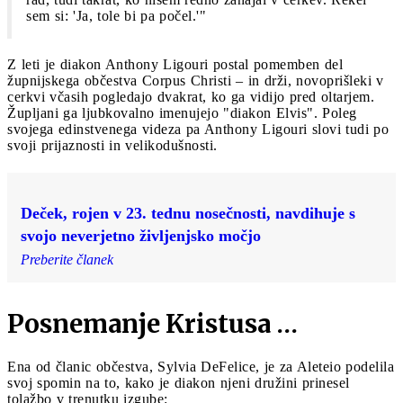
sem si: 'Ja, tole bi pa počel.'"
Z leti je diakon Anthony Ligouri postal pomemben del
župnijskega občestva Corpus Christi ‒ in drži, novoprišleki v
cerkvi včasih pogledajo dvakrat, ko ga vidijo pred oltarjem.
Župljani ga ljubkovalno imenujejo "diakon Elvis". Poleg
svojega edinstvenega videza pa Anthony Ligouri slovi tudi po
svoji prijaznosti in velikodušnosti.
Deček, rojen v 23. tednu nosečnosti, navdihuje s
svojo neverjetno življenjsko močjo
Preberite članek
Posnemanje Kristusa …
Ena od članic občestva, Sylvia DeFelice, je za Aleteio podelila
svoj spomin na to, kako je diakon njeni družini prinesel
tolažbo v trenutku izgube: