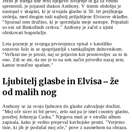
Jezus je tistega dne rešil njegovo življenje in ga za vedno
spremenil, je pojasnil diakon Anthony. V tistem obdobju je
nastopal v skupini, ki je izvajala glasbo iz 50. let prejšnjega
stoletja, med drugim tudi najbolj priljubljene Elvisove skladbe.
"Spoznal sem družino, ki je spremljala moje nastope. Pripadali
so eni od Binkoštnih cerkva." Anthony je začel z njimi
obiskovati bogoslužje.
Leta pozneje je svojega prvorojenca vpisal v katoliško
osnovno šolo in se spoprijateljil s tamkajšnjim duhovnikom.
"Večkrat me je prosil, naj se prijavim kot prostovoljec za to in
ono. Zdi se mi, da me je to na nek način privedlo nazaj sem,
kamor resnično spadam."
Ljubitelj glasbe in Elvisa ‒ že
od malih nog
Anthony se za svojo ljubezen do glasbe zahvaljuje družini.
"Moj oče sicer ni bil pevec, zelo rad pa je imel country glasbo,
posebej Johnnyja Casha." Njegova mati je v otroški album
zapisala, kako je vedno prepeval kavbojske pesmi. "Verjetno
tiste, ki jih je poslušal moj oče," pove z nasmehom na obrazu.