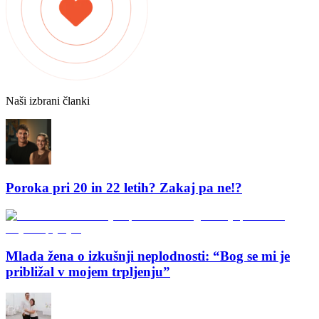
Naši izbrani članki
Poroka pri 20 in 22 letih? Zakaj pa ne!?
Mlada žena o izkušnji neplodnosti: “Bog se mi je
približal v mojem trpljenju”