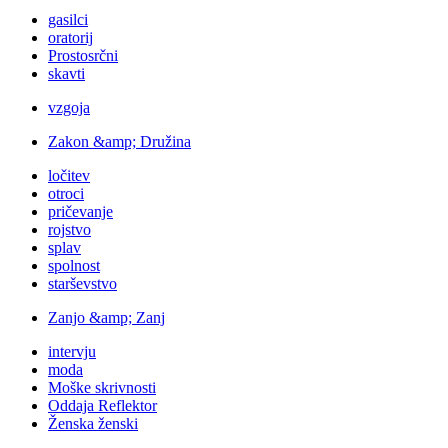
gasilci
oratorij
Prostosrčni
skavti
vzgoja
Zakon &amp; Družina
ločitev
otroci
pričevanje
rojstvo
splav
spolnost
starševstvo
Zanjo &amp; Zanj
intervju
moda
Moške skrivnosti
Oddaja Reflektor
Ženska ženski