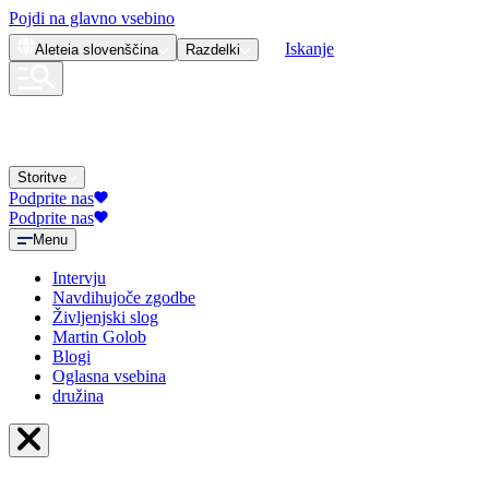
Pojdi na glavno vsebino
Iskanje
Aleteia
slovenščina
Razdelki
Storitve
Podprite nas
Podprite nas
Menu
Intervju
Navdihujoče zgodbe
Življenjski slog
Martin Golob
Blogi
Oglasna vsebina
družina