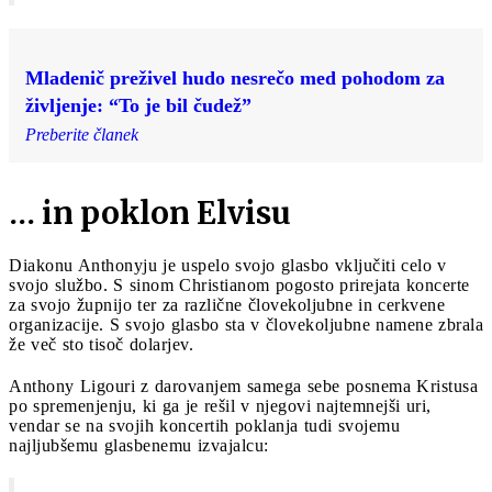
Mladenič preživel hudo nesrečo med pohodom za
življenje: “To je bil čudež”
Preberite članek
… in poklon Elvisu
Diakonu Anthonyju je uspelo svojo glasbo vključiti celo v
svojo službo. S sinom Christianom pogosto prirejata koncerte
za svojo župnijo ter za različne človekoljubne in cerkvene
organizacije. S svojo glasbo sta v človekoljubne namene zbrala
že več sto tisoč dolarjev.
Anthony Ligouri z darovanjem samega sebe posnema Kristusa
po spremenjenju, ki ga je rešil v njegovi najtemnejši uri,
vendar se na svojih koncertih poklanja tudi svojemu
najljubšemu glasbenemu izvajalcu: