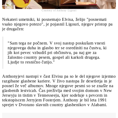
Courtesy of Anthony Ligouri
Nekateri umetniki, ki posnemajo Elvisa, želijo "posnemati
vsako njegovo potezo", je pojasnil Ligouri, njegov pristop pa
je drugačen:
"Sam tega ne počnem. V svoj nastop poskušam vnesti
njegovega duha in glasbo ter se osrediniti na čustva, ki
jih kot pevec vzbudiš pri občinstvu, pa naj gre za
žalostno country pesem, gospel ali karkoli drugega.
Ljudje to resnično čutijo."
Anthonyjevi nastopi v čast Elvisu pa so le del njegove izjemno
razgibane glasbene kariere. V živo nastopa že desetletja in je
posnel že več albumov. Mnoge njegove pesmi so se znašle na
glasbenih lestvicah. Čas preživlja med svojim domom v New
Jerseyju in tistim v Tennesseeju, kjer sodeluje s pevcem in
tekstopiscem Jerryjem Fosterjem. Anthony je bil leta 1991
sprejet v Dvorano slavnih country glasbenikov v Alabami.