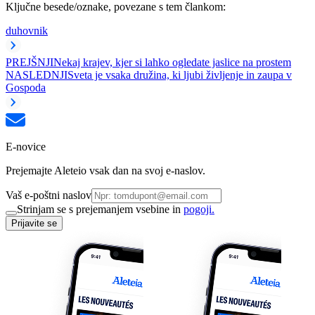
Ključne besede/oznake, povezane s tem člankom:
duhovnik
PREJŠNJI
Nekaj krajev, kjer si lahko ogledate jaslice na prostem
NASLEDNJI
Sveta je vsaka družina, ki ljubi življenje in zaupa v
Gospoda
E-novice
Prejemajte Aleteio vsak dan na svoj e-naslov.
Vaš e-poštni naslov
Strinjam se s prejemanjem vsebine in
pogoji.
Prijavite se