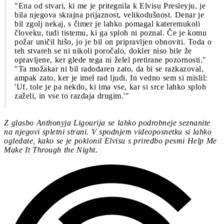
"Ena od stvari, ki me je pritegnila k Elvisu Presleyju, je
bila njegova skrajna prijaznost, velikodušnost. Denar je
bil zgolj nekaj, s čimer je lahko pomagal kateremukoli
človeku, tudi tistemu, ki ga sploh ni poznal. Če je komu
požar uničil hišo, jo je bil on pripravljen obnoviti. Toda o
teh stvareh se ni nikoli poročalo, dokler niso bile že
opravljene, ker glede tega ni želel pretirane pozornosti."
"Ta možakar ni bil radodaren zato, da bi se razkazoval,
ampak zato, ker je imel rad ljudi. In vedno sem si mislil:
'Uf, tole je pa nekdo, ki ima vse, kar si srce lahko sploh
zaželi, in vse to razdaja drugim.'"
Z glasbo Anthonyja Ligourija se lahko podrobneje seznanite
na njegovi spletni strani. V spodnjem videoposnetku si lahko
ogledate, kako se je poklonil Elvisu s priredbo pesmi Help Me
Make It Through the Night.