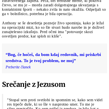
zdravstvenega zapleta. Peča, del trebušne mrene, ki pokriva
črevo, se mu je – morda zaradi dolgotrajnega ukvarjanja s
kontaktnimi športi – nekako zvila in nato okužila. Odpeljali so
ga v bolnišnico, potrebna je bila operacija.
Anthony se še desetletja pozneje živo spominja, kako je ležal
na operacijski mizi, ko so šle stvari hudo narobe in je doživel
zunajtelesno izkušnjo. Pred očmi ima "potovanje skozi
osvetljen predor, kar sploh ni kliše".
“Bog, če hočeš, da bom kdaj redovnik, mi priskrbi
sredstva. To je tvoj problem, ne moj”
Preberite članek
Srečanje z Jezusom
"Stopal sem proti svetlobi in spomnim se, kako sem videl
res trpeče duše, ki so šle v nasprotno smer. To me je
silno prestrašilo. Ko sem prišel iz predora, je bilo kot v