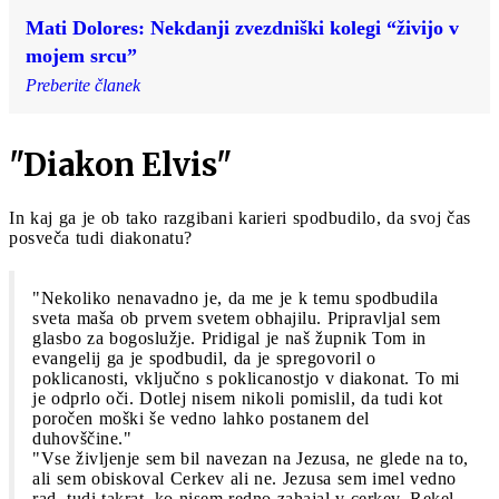
Mati Dolores: Nekdanji zvezdniški kolegi “živijo v
mojem srcu”
Preberite članek
"Diakon Elvis"
In kaj ga je ob tako razgibani karieri spodbudilo, da svoj čas
posveča tudi diakonatu?
"Nekoliko nenavadno je, da me je k temu spodbudila
sveta maša ob prvem svetem obhajilu. Pripravljal sem
glasbo za bogoslužje. Pridigal je naš župnik Tom in
evangelij ga je spodbudil, da je spregovoril o
poklicanosti, vključno s poklicanostjo v diakonat. To mi
je odprlo oči. Dotlej nisem nikoli pomislil, da tudi kot
poročen moški še vedno lahko postanem del
duhovščine."
"Vse življenje sem bil navezan na Jezusa, ne glede na to,
ali sem obiskoval Cerkev ali ne. Jezusa sem imel vedno
rad, tudi takrat, ko nisem redno zahajal v cerkev. Rekel