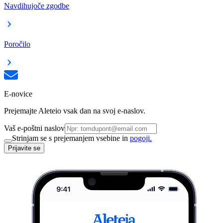
Navdihujoče zgodbe
Poročilo
E-novice
Prejemajte Aleteio vsak dan na svoj e-naslov.
Vaš e-poštni naslov
Strinjam se s prejemanjem vsebine in
pogoji.
Prijavite se