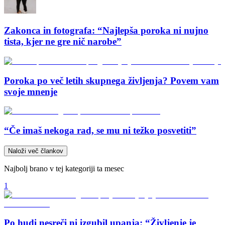
Zakonca in fotografa: “Najlepša poroka ni nujno
tista, kjer ne gre nič narobe”
Poroka po več letih skupnega življenja? Povem vam
svoje mnenje
“Če imaš nekoga rad, se mu ni težko posvetiti”
Naloži več člankov
Najbolj brano v tej kategoriji ta mesec
1
Po hudi nesreči ni izgubil upanja: “Življenje je