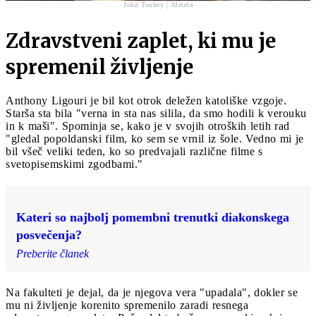
John Touhey | Aleteia
Zdravstveni zaplet, ki mu je
spremenil življenje
Anthony Ligouri je bil kot otrok deležen katoliške vzgoje.
Starša sta bila "verna in sta nas silila, da smo hodili k verouku
in k maši". Spominja se, kako je v svojih otroških letih rad
"gledal popoldanski film, ko sem se vrnil iz šole. Vedno mi je
bil všeč veliki teden, ko so predvajali različne filme s
svetopisemskimi zgodbami."
Kateri so najbolj pomembni trenutki diakonskega
posvečenja?
Preberite članek
Na fakulteti je dejal, da je njegova vera "upadala", dokler se
mu ni življenje korenito spremenilo zaradi resnega