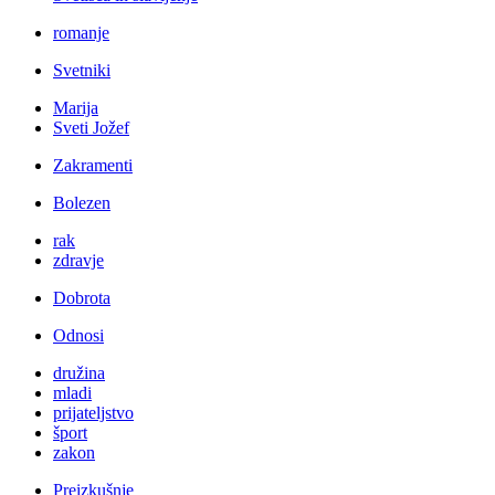
romanje
Svetniki
Marija
Sveti Jožef
Zakramenti
Bolezen
rak
zdravje
Dobrota
Odnosi
družina
mladi
prijateljstvo
šport
zakon
Preizkušnje