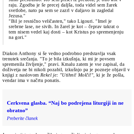
raju. Zgodba je še precej daljša, toda videl sem žarek
svetlobe, nato pa sem se zazrl v daljavo in zagledal
Jezusa."
"Bil je resnično veličasten," tako Ligouri. "Imel je
srebrne lase, ne sivih. In žarel je kot – čeprav takrat o
tem nisem vedel kaj dosti – kot Kristus po spremenjenju
na gori."
Diakon Anthony si še vedno podrobno predstavlja vsak
trenutek srečanja. "To je bila izkušnja, ki mi je povsem
spremenila življenje," pravi. Kmalu zatem je vse zapisal, da
doživetja ne bi nikoli pozabil, izkušnjo pa je pozneje objavil v
knjigi z naslovom
Rekel je: "Utihni! Molči!",
ki je že pošla,
vendar ima v načrtu ponatis.
Cerkvena glasba. “Naj bo podrejena liturgiji in ne
obratno”
Preberite članek