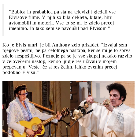
"Babica in prababica pa sta na televiziji gledali vse
Elvisove filme. V njih so bila dekleta, kitare, hitri
avtomobili in motorji. Vse to se mi je zdelo precej
imenitno. In tako sem se navdušil nad Elvisom."
Ko je Elvis umrl, je bil Anthony zelo prizadet. "Izvajal sem
njegove pesmi, ne pa celotnega nastopa, ker se mi je to sprva
zdelo nespoštljivo. Pozneje pa se je vse skupaj nekako razvilo
v celovečerni nastop, ker so ljudje res uživali v mojem
prepevanju. Veste, če si res želim, lahko zvenim precej
podobno Elvisu."