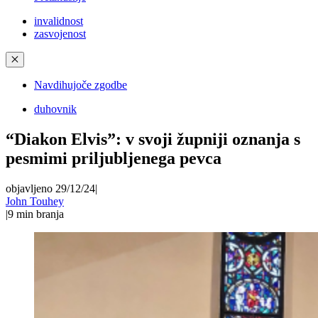
invalidnost
zasvojenost
✕
Navdihujoče zgodbe
duhovnik
“Diakon Elvis”: v svoji župniji oznanja s
pesmimi priljubljenega pevca
objavljeno 29/12/24
|
John Touhey
|
9
min branja