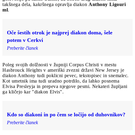
takšnega dela, kakršnega opravlja diakon
Anthony Ligouri
ml
.
Oče šestih otrok je najprej diakon doma, šele
potem v Cerkvi
Preberite članek
Poleg svojih dolžnosti v župniji Corpus Christi v mestu
Hasbrouck Heights v ameriški zvezni državi New Jersey je
diakon Anthony tudi poklicni pevec, tekstopisec in snemalec.
Kot umetnik ima tudi uradno potrdilo, da lahko posnema
Elvisa Presleyja in prepeva njegove pesmi. Nekateri župljani
ga kličejo kar "diakon Elvis".
Kdo so diakoni in po čem se ločijo od duhovnikov?
Preberite članek