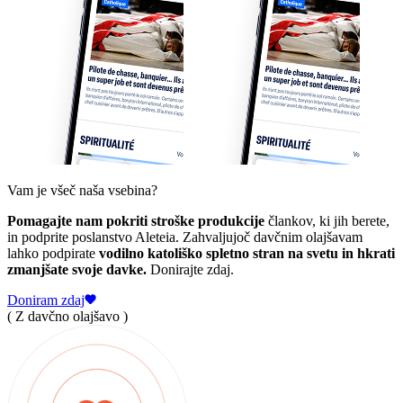
Vam je všeč naša vsebina?
Pomagajte nam pokriti stroške produkcije
člankov, ki jih berete,
in podprite poslanstvo Aleteia. Zahvaljujoč davčnim olajšavam
lahko podpirate
vodilno katoliško spletno stran na svetu in hkrati
zmanjšate svoje davke.
Donirajte zdaj.
Doniram zdaj
( Z davčno olajšavo )