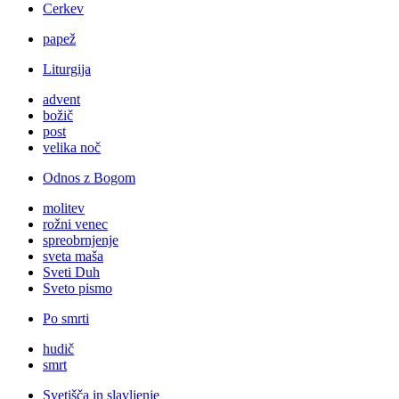
Cerkev
papež
Liturgija
advent
božič
post
velika noč
Odnos z Bogom
molitev
rožni venec
spreobrnjenje
sveta maša
Sveti Duh
Sveto pismo
Po smrti
hudič
smrt
Svetišča in slavljenje