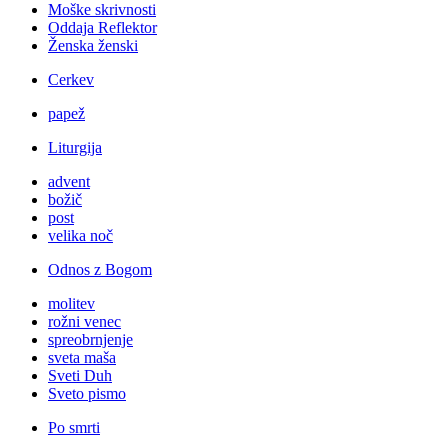
Moške skrivnosti
Oddaja Reflektor
Ženska ženski
Cerkev
papež
Liturgija
advent
božič
post
velika noč
Odnos z Bogom
molitev
rožni venec
spreobrnjenje
sveta maša
Sveti Duh
Sveto pismo
Po smrti