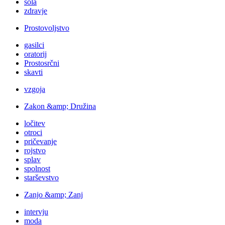
šola
zdravje
Prostovoljstvo
gasilci
oratorij
Prostosrčni
skavti
vzgoja
Zakon &amp; Družina
ločitev
otroci
pričevanje
rojstvo
splav
spolnost
starševstvo
Zanjo &amp; Zanj
intervju
moda