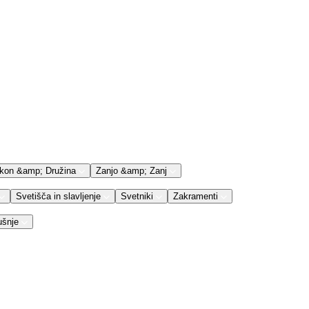
kon &amp; Družina
Zanjo &amp; Zanj
Svetišča in slavljenje
Svetniki
Zakramenti
ušnje