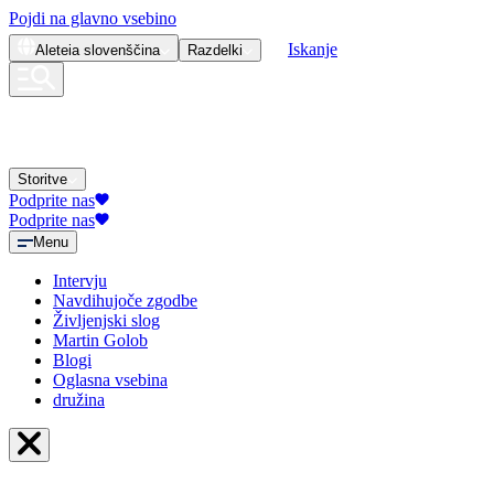
Pojdi na glavno vsebino
Iskanje
Aleteia
slovenščina
Razdelki
Storitve
Podprite nas
Podprite nas
Menu
Intervju
Navdihujoče zgodbe
Življenjski slog
Martin Golob
Blogi
Oglasna vsebina
družina