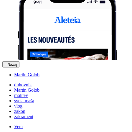
Nazaj
Martin Golob
duhovnik
Martin Golob
molitev
sveta maša
vlog
zakon
zakrament
Vera