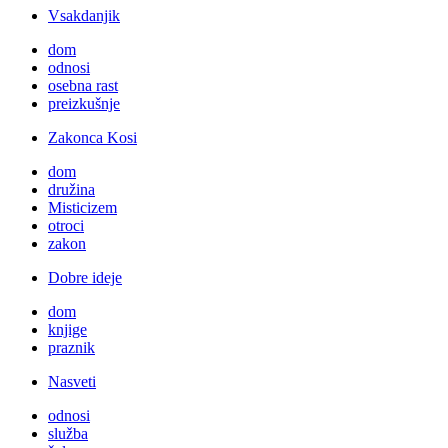
Vsakdanjik
dom
odnosi
osebna rast
preizkušnje
Zakonca Kosi
dom
družina
Misticizem
otroci
zakon
Dobre ideje
dom
knjige
praznik
Nasveti
odnosi
služba