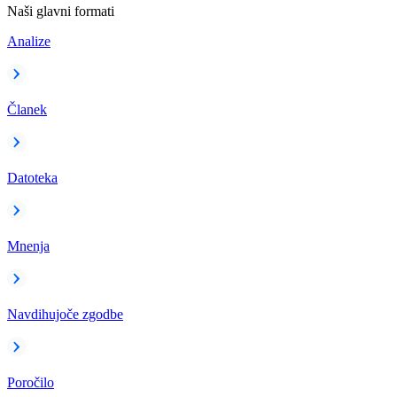
Naši glavni formati
Analize
Članek
Datoteka
Mnenja
Navdihujoče zgodbe
Poročilo