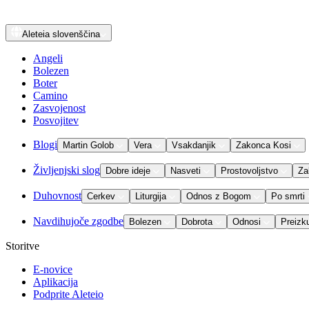
Aleteia
slovenščina
Angeli
Bolezen
Boter
Camino
Zasvojenost
Posvojitev
Blogi
Martin Golob
Vera
Vsakdanjik
Zakonca Kosi
Življenjski slog
Dobre ideje
Nasveti
Prostovoljstvo
Za
Duhovnost
Cerkev
Liturgija
Odnos z Bogom
Po smrti
Navdihujoče zgodbe
Bolezen
Dobrota
Odnosi
Preizk
Storitve
E-novice
Aplikacija
Podprite Aleteio