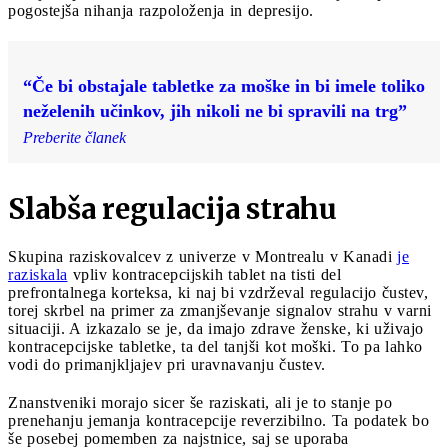
pogostejša nihanja razpoloženja in depresijo.
“Če bi obstajale tabletke za moške in bi imele toliko
neželenih učinkov, jih nikoli ne bi spravili na trg”
Preberite članek
Slabša regulacija strahu
Skupina raziskovalcev z univerze v Montrealu v Kanadi
je
raziskala
vpliv kontracepcijskih tablet na tisti del
prefrontalnega korteksa, ki naj bi vzdrževal regulacijo čustev,
torej skrbel na primer za zmanjševanje signalov strahu v varni
situaciji. A izkazalo se je, da imajo zdrave ženske, ki uživajo
kontracepcijske tabletke, ta del tanjši kot moški. To pa lahko
vodi do primanjkljajev pri uravnavanju čustev.
Znanstveniki morajo sicer še raziskati, ali je to stanje po
prenehanju jemanja kontracepcije reverzibilno. Ta podatek bo
še posebej pomemben za najstnice, saj se uporaba