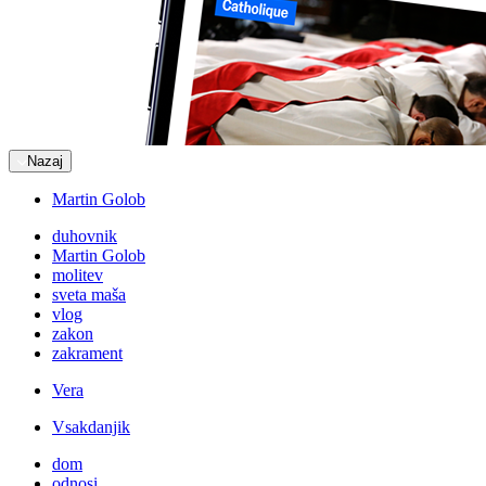
Nazaj
Martin Golob
duhovnik
Martin Golob
molitev
sveta maša
vlog
zakon
zakrament
Vera
Vsakdanjik
dom
odnosi