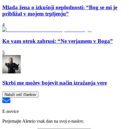
Mlada žena o izkušnji neplodnosti: “Bog se mi je
približal v mojem trpljenju”
4
Ko vam otrok zabrusi: “Ne verjamem v Boga”
5
Skrbi me možev bojevit način izražanja vere
Naloži več člankov
E-novice
Prejemajte Aleteio vsak dan na svoj e-naslov.