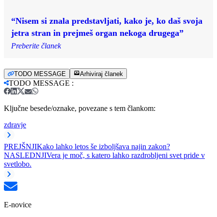
“Nisem si znala predstavljati, kako je, ko daš svoja
jetra stran in prejmeš organ nekoga drugega”
Preberite članek
TODO MESSAGE
Arhiviraj članek
TODO MESSAGE
:
Ključne besede/oznake, povezane s tem člankom:
zdravje
PREJŠNJI
Kako lahko letos še izboljšava najin zakon?
NASLEDNJI
Vera je moč, s katero lahko razdrobljeni svet pride v
svetlobo.
E-novice