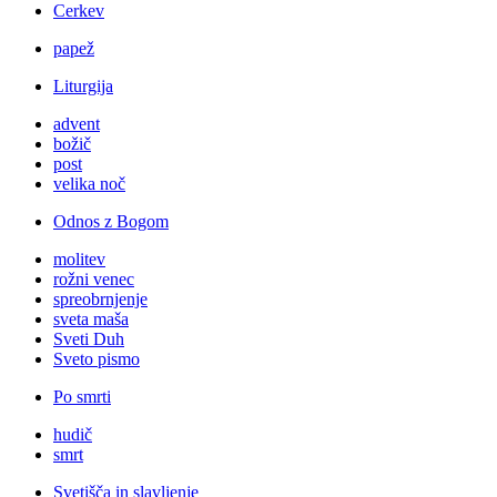
Cerkev
papež
Liturgija
advent
božič
post
velika noč
Odnos z Bogom
molitev
rožni venec
spreobrnjenje
sveta maša
Sveti Duh
Sveto pismo
Po smrti
hudič
smrt
Svetišča in slavljenje