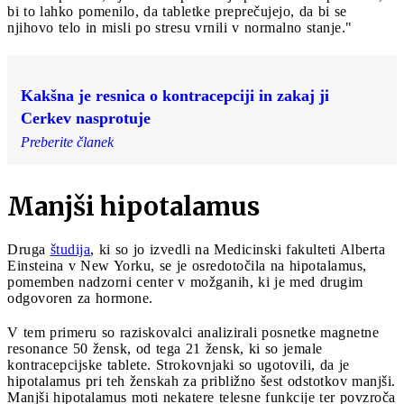
bi to lahko pomenilo, da tabletke preprečujejo, da bi se
njihovo telo in misli po stresu vrnili v normalno stanje."
Kakšna je resnica o kontracepciji in zakaj ji
Cerkev nasprotuje
Preberite članek
Manjši hipotalamus
Druga
študija
, ki so jo izvedli na Medicinski fakulteti Alberta
Einsteina v New Yorku, se je osredotočila na hipotalamus,
pomemben nadzorni center v možganih, ki je med drugim
odgovoren za hormone.
V tem primeru so raziskovalci analizirali posnetke magnetne
resonance 50 žensk, od tega 21 žensk, ki so jemale
kontracepcijske tablete. Strokovnjaki so ugotovili, da je
hipotalamus pri teh ženskah za približno šest odstotkov manjši.
Manjši hipotalamus moti nekatere telesne funkcije ter povzroča