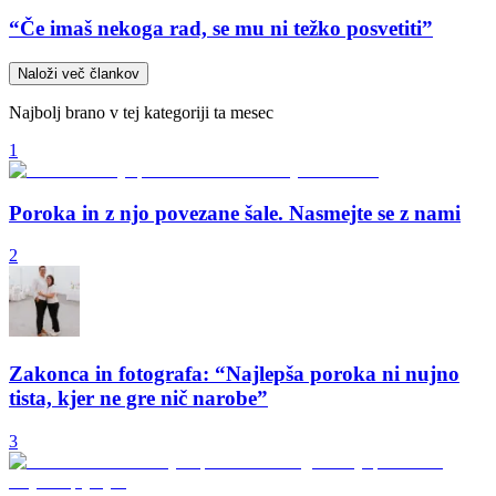
“Če imaš nekoga rad, se mu ni težko posvetiti”
Naloži več člankov
Najbolj brano v tej kategoriji ta mesec
1
Poroka in z njo povezane šale. Nasmejte se z nami
2
Zakonca in fotografa: “Najlepša poroka ni nujno
tista, kjer ne gre nič narobe”
3