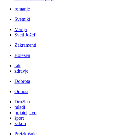
romanje
Svetniki
Marija
Sveti Jožef
Zakramenti
Bolezen
rak
zdravje
Dobrota
Odnosi
Družina
mladi
prijateljstvo
šport
zakon
Preizkušnje