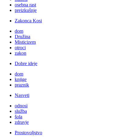
osebna rast
preizkušnje
Zakonca Kosi
dom
Družina
Misticizem
otroci
zakon
Dobre ideje
dom
knjige
praznik
Nasveti
odnosi
služba
šola
zdravje
Prostovoljstvo