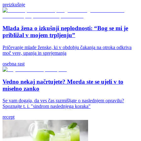
preizkušnje
Mlada žena o izkušnji neplodnosti: “Bog se mi je
približal v mojem trpljenju”
Pričevanje mlade ženske, ki v obdobju čakanja na otroka odkriva
moč vere, upanja in sprejemanja
osebna rast
Vedno nekaj načrtujete? Morda ste se ujeli v to
miselno zanko
Se vam dogaja, da ves čas razmišljate o naslednjem opravilu?
Spoznajte t. i. "sindrom naslednjega koraka"
recept