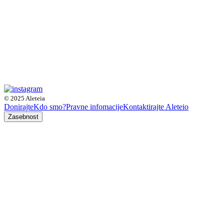
© 2025 Aleteia
Donirajte
Kdo smo?
Pravne infomacije
Kontaktirajte Aleteio
Zasebnost