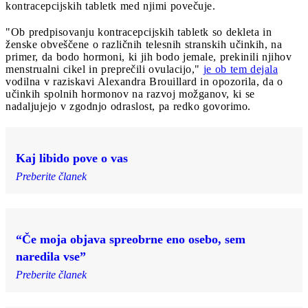
kontracepcijskih tabletk med njimi povečuje.
"Ob predpisovanju kontracepcijskih tabletk so dekleta in
ženske obveščene o različnih telesnih stranskih učinkih, na
primer, da bodo hormoni, ki jih bodo jemale, prekinili njihov
menstrualni cikel in preprečili ovulacijo,"
je ob tem dejala
vodilna v raziskavi Alexandra Brouillard in opozorila, da o
učinkih spolnih hormonov na razvoj možganov, ki se
nadaljujejo v zgodnjo odraslost, pa redko govorimo.
Kaj libido pove o vas
Preberite članek
“Če moja objava spreobrne eno osebo, sem
naredila vse”
Preberite članek