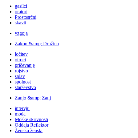
gasilci
oratorij
Prostosrčni
skavti
vzgoja
Zakon &amp; Družina
ločitev
otroci
pričevanje
rojstvo
splav
spolnost
starševstvo
Zanjo &amp; Zanj
intervju
moda
Moške skrivnosti
Oddaja Reflektor
Ženska ženski