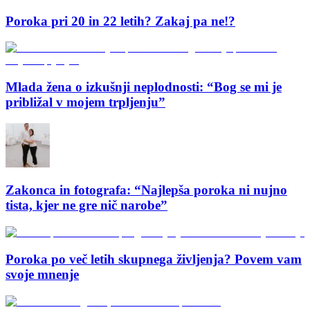
Poroka pri 20 in 22 letih? Zakaj pa ne!?
Mlada žena o izkušnji neplodnosti: “Bog se mi je
približal v mojem trpljenju”
Zakonca in fotografa: “Najlepša poroka ni nujno
tista, kjer ne gre nič narobe”
Poroka po več letih skupnega življenja? Povem vam
svoje mnenje