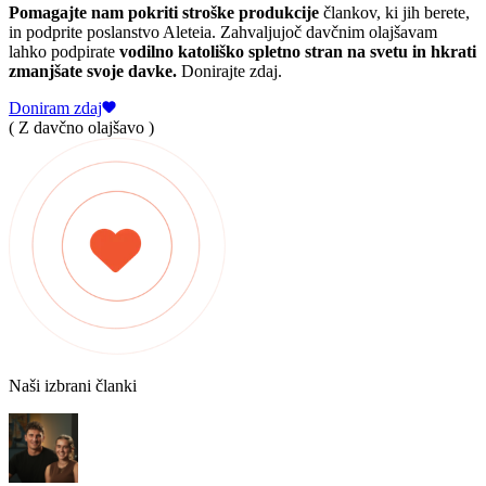
Pomagajte nam pokriti stroške produkcije
člankov, ki jih berete,
in podprite poslanstvo Aleteia. Zahvaljujoč davčnim olajšavam
lahko podpirate
vodilno katoliško spletno stran na svetu in hkrati
zmanjšate svoje davke.
Donirajte zdaj.
Doniram zdaj
( Z davčno olajšavo )
Naši izbrani članki