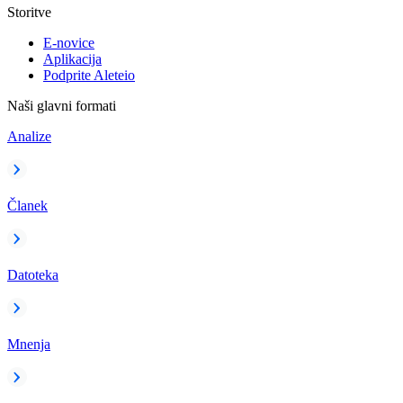
Storitve
E-novice
Aplikacija
Podprite Aleteio
Naši glavni formati
Analize
Članek
Datoteka
Mnenja