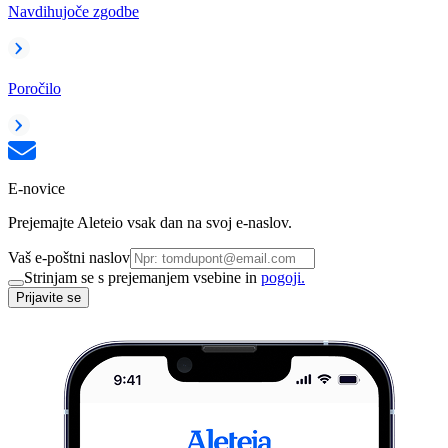
Navdihujoče zgodbe
Poročilo
E-novice
Prejemajte Aleteio vsak dan na svoj e-naslov.
Vaš e-poštni naslov
Strinjam se s prejemanjem vsebine in
pogoji.
Prijavite se