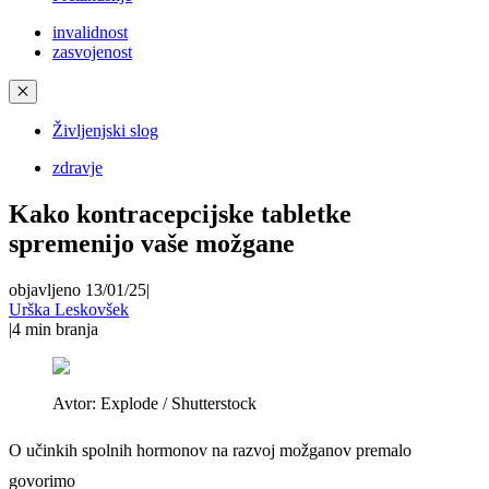
invalidnost
zasvojenost
✕
Življenjski slog
zdravje
Kako kontracepcijske tabletke
spremenijo vaše možgane
objavljeno 13/01/25
|
Urška Leskovšek
|
4
min branja
Avtor:
Explode / Shutterstock
O učinkih spolnih hormonov na razvoj možganov premalo
govorimo