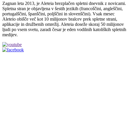
Zagnan leta 2013, je Aleteia brezplačen spletni dnevnik z novicami.
Spletna stran je objavljena v šestih jezikih (francoščini, angleščini,
portugalščini, španščini, poljščini in slovenščini). Vsak mesec
Aleteio obišče več kot 10 milijonov bralcev prek spletne strani,
aplikacije in družbenih omrežij. Aleteia doseže skoraj 50 milijonov
ljudi po vsem svetu, zaradi česar je eden vodilnih katoliških spletnih
medijev.