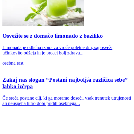
Osvežite se z domačo limonado z baziliko
Limonada je odlična izbira za vroče poletne dni, saj osveži,
učinkovito odžeja in je precej bolj zdrava...
osebna rast
Zakaj nas slogan “Postani najboljša različica sebe”
lahko izčrpa
Če sreča postane cilj, ki ga moramo doseči, vsak trenutek utrujenosti
ali neuspeha hitro dobi pridih osebnega...