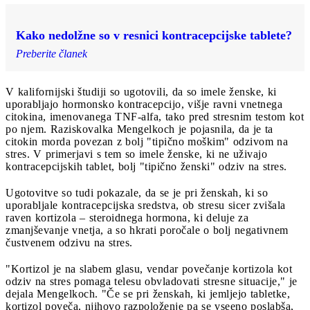
Kako nedolžne so v resnici kontracepcijske tablete?
Preberite članek
V kalifornijski študiji so ugotovili, da so imele ženske, ki
uporabljajo hormonsko kontracepcijo, višje ravni vnetnega
citokina, imenovanega TNF-alfa, tako pred stresnim testom kot
po njem. Raziskovalka Mengelkoch je pojasnila, da je ta
citokin morda povezan z bolj "tipično moškim" odzivom na
stres. V primerjavi s tem so imele ženske, ki ne uživajo
kontracepcijskih tablet, bolj "tipično ženski" odziv na stres.
Ugotovitve so tudi pokazale, da se je pri ženskah, ki so
uporabljale kontracepcijska sredstva, ob stresu sicer zvišala
raven kortizola – steroidnega hormona, ki deluje za
zmanjševanje vnetja, a so hkrati poročale o bolj negativnem
čustvenem odzivu na stres.
"Kortizol je na slabem glasu, vendar povečanje kortizola kot
odziv na stres pomaga telesu obvladovati stresne situacije," je
dejala Mengelkoch. "Če se pri ženskah, ki jemljejo tabletke,
kortizol poveča, njihovo razpoloženje pa se vseeno poslabša,