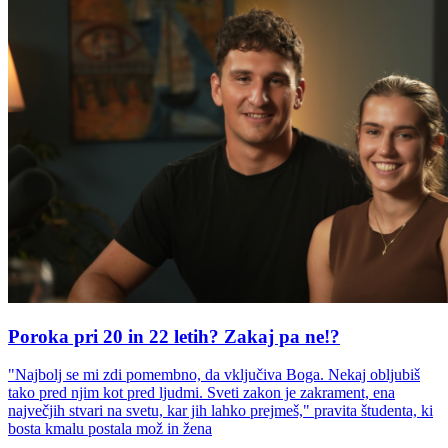
Poroka pri 20 in 22 letih? Zakaj pa ne!?
"Najbolj se mi zdi pomembno, da vključiva Boga. Nekaj obljubiš
tako pred njim kot pred ljudmi. Sveti zakon je zakrament, ena
največjih stvari na svetu, kar jih lahko prejmeš," pravita študenta, ki
bosta kmalu postala mož in žena