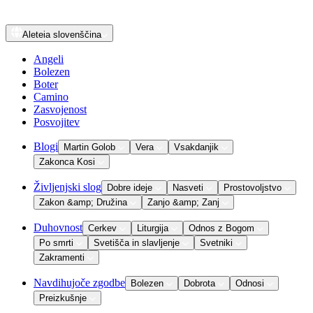
Aleteia
slovenščina
Angeli
Bolezen
Boter
Camino
Zasvojenost
Posvojitev
Blogi
Martin Golob
Vera
Vsakdanjik
Zakonca Kosi
Življenjski slog
Dobre ideje
Nasveti
Prostovoljstvo
Zakon &amp; Družina
Zanjo &amp; Zanj
Duhovnost
Cerkev
Liturgija
Odnos z Bogom
Po smrti
Svetišča in slavljenje
Svetniki
Zakramenti
Navdihujoče zgodbe
Bolezen
Dobrota
Odnosi
Preizkušnje