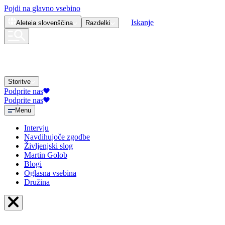
Pojdi na glavno vsebino
Iskanje
Aleteia
slovenščina
Razdelki
Storitve
Podprite nas
Podprite nas
Menu
Intervju
Navdihujoče zgodbe
Življenjski slog
Martin Golob
Blogi
Oglasna vsebina
Družina