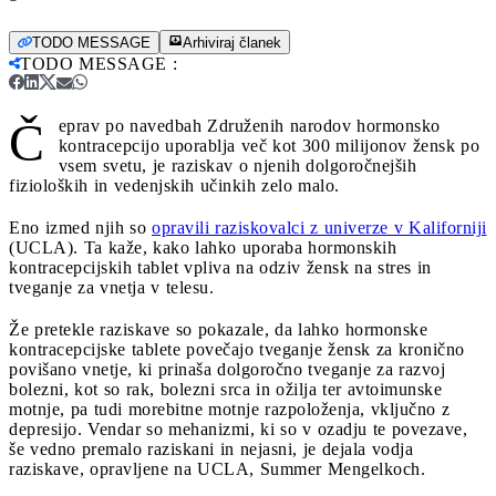
TODO MESSAGE
Arhiviraj članek
TODO MESSAGE
:
Č
eprav po navedbah Združenih narodov hormonsko
kontracepcijo uporablja več kot 300 milijonov žensk po
vsem svetu, je raziskav o njenih dolgoročnejših
fizioloških in vedenjskih učinkih zelo malo.
Eno izmed njih so
opravili raziskovalci z univerze v Kaliforniji
(UCLA). Ta kaže, kako lahko uporaba hormonskih
kontracepcijskih tablet vpliva na odziv žensk na stres in
tveganje za vnetja v telesu.
Že pretekle raziskave so pokazale, da lahko hormonske
kontracepcijske tablete povečajo tveganje žensk za kronično
povišano vnetje, ki prinaša dolgoročno tveganje za razvoj
bolezni, kot so rak, bolezni srca in ožilja ter avtoimunske
motnje, pa tudi morebitne motnje razpoloženja, vključno z
depresijo. Vendar so mehanizmi, ki so v ozadju te povezave,
še vedno premalo raziskani in nejasni, je dejala vodja
raziskave, opravljene na UCLA, Summer Mengelkoch.