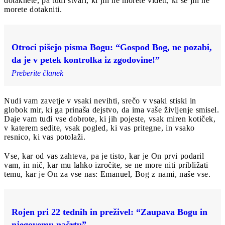
dotaknete, pa tudi stvari, ki jih ne morete videti, ki se jih ne
morete dotakniti.
Otroci pišejo pisma Bogu: “Gospod Bog, ne pozabi,
da je v petek kontrolka iz zgodovine!”
Preberite članek
Nudi vam zavetje v vsaki nevihti, srečo v vsaki stiski in
globok mir, ki ga prinaša dejstvo, da ima vaše življenje smisel.
Daje vam tudi vse dobrote, ki jih pojeste, vsak miren kotiček,
v katerem sedite, vsak pogled, ki vas pritegne, in vsako
resnico, ki vas potolaži.
Vse, kar od vas zahteva, pa je tisto, kar je On prvi podaril
vam, in nič, kar mu lahko izročite, se ne more niti približati
temu, kar je On za vse nas: Emanuel, Bog z nami, naše vse.
Rojen pri 22 tednih in preživel: “Zaupava Bogu in
njegovemu načrtu”