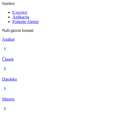
Storitve
E-novice
Aplikacija
Podprite Aleteio
Naši glavni formati
Analize
Članek
Datoteka
Mnenja