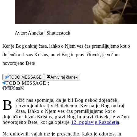
Avtor:
Anneka | Shutterstock
Ker je Bog onkraj časa, lahko o Njem ves čas premišljujemo kot o
dojenčku: Jezus Kristus, pravi Bog in pravi človek, je večno
novorojeno Dete
TODO MESSAGE
Arhiviraj članek
TODO MESSAGE
:
B
ožič nas spominja, da je bil Bog nekoč dojenček,
novorojeni kralj v Betlehemu. Ker pa je Bog onkraj
časa, lahko o Njem ves čas premišljujemo kot o
dojenčku: Jezus Kristus, pravi Bog in pravi človek, je večno
novorojeno Dete, kot ga opisuje
12. poglavje Razodetja
.
Na duhovnih vajah me je presenetilo, kako je odprtost in