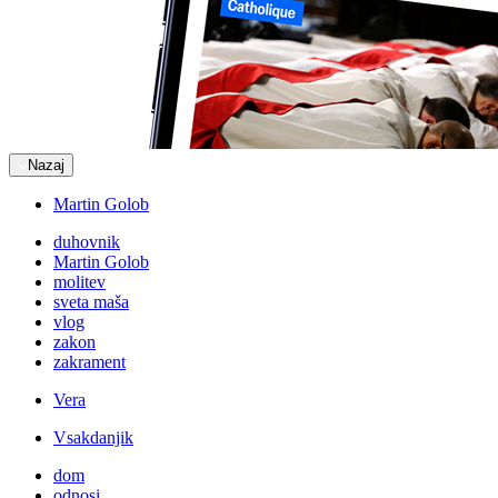
Nazaj
Martin Golob
duhovnik
Martin Golob
molitev
sveta maša
vlog
zakon
zakrament
Vera
Vsakdanjik
dom
odnosi