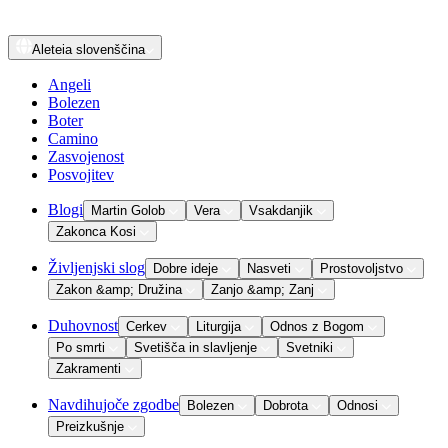
Aleteia
slovenščina
Angeli
Bolezen
Boter
Camino
Zasvojenost
Posvojitev
Blogi
Martin Golob
Vera
Vsakdanjik
Zakonca Kosi
Življenjski slog
Dobre ideje
Nasveti
Prostovoljstvo
Zakon &amp; Družina
Zanjo &amp; Zanj
Duhovnost
Cerkev
Liturgija
Odnos z Bogom
Po smrti
Svetišča in slavljenje
Svetniki
Zakramenti
Navdihujoče zgodbe
Bolezen
Dobrota
Odnosi
Preizkušnje