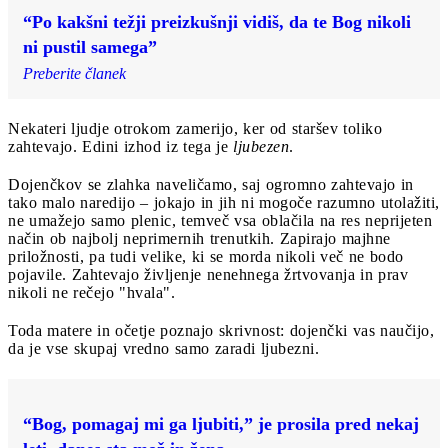
“Po kakšni težji preizkušnji vidiš, da te Bog nikoli
ni pustil samega”
Preberite članek
Nekateri ljudje otrokom zamerijo, ker od staršev toliko
zahtevajo. Edini izhod iz tega je
ljubezen
.
Dojenčkov se zlahka naveličamo, saj ogromno zahtevajo in
tako malo naredijo – jokajo in jih ni mogoče razumno utolažiti,
ne umažejo samo plenic, temveč vsa oblačila na res neprijeten
način ob najbolj neprimernih trenutkih. Zapirajo majhne
priložnosti, pa tudi velike, ki se morda nikoli več ne bodo
pojavile. Zahtevajo življenje nenehnega žrtvovanja in prav
nikoli ne rečejo "hvala".
Toda matere in očetje poznajo skrivnost: dojenčki vas naučijo,
da je vse skupaj vredno samo zaradi ljubezni.
“Bog, pomagaj mi ga ljubiti,” je prosila pred nekaj