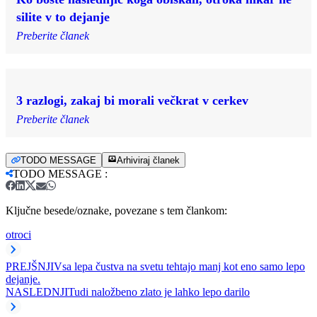
silite v to dejanje
Preberite članek
3 razlogi, zakaj bi morali večkrat v cerkev
Preberite članek
TODO MESSAGE
Arhiviraj članek
TODO MESSAGE
:
Ključne besede/oznake, povezane s tem člankom:
otroci
PREJŠNJI
Vsa lepa čustva na svetu tehtajo manj kot eno samo lepo
dejanje.
NASLEDNJI
Tudi naložbeno zlato je lahko lepo darilo