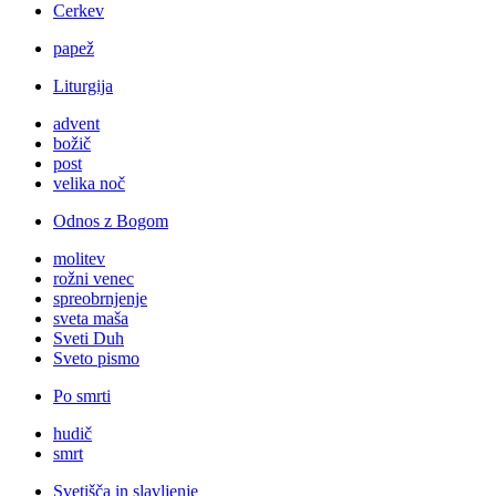
Cerkev
papež
Liturgija
advent
božič
post
velika noč
Odnos z Bogom
molitev
rožni venec
spreobrnjenje
sveta maša
Sveti Duh
Sveto pismo
Po smrti
hudič
smrt
Svetišča in slavljenje