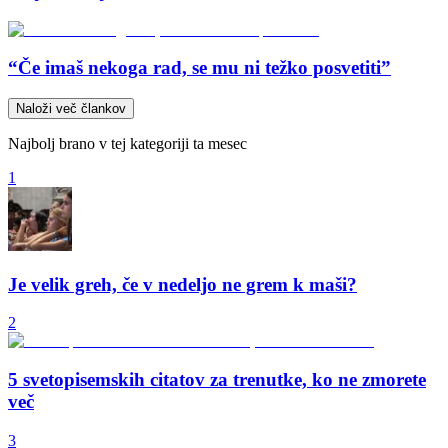
“Če imaš nekoga rad, se mu ni težko posvetiti”
Naloži več člankov
Najbolj brano v tej kategoriji ta mesec
1
Je velik greh, če v nedeljo ne grem k maši?
2
5 svetopisemskih citatov za trenutke, ko ne zmorete
več
3