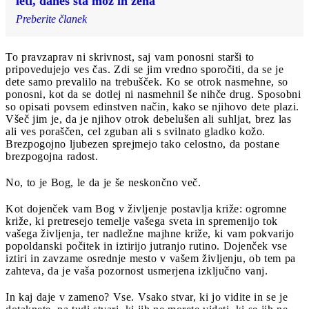
leti, danes sta mož in žena
Preberite članek
To pravzaprav ni skrivnost, saj vam ponosni starši to
pripovedujejo ves čas. Zdi se jim vredno sporočiti, da se je
dete samo prevalilo na trebušček. Ko se otrok nasmehne, so
ponosni, kot da se dotlej ni nasmehnil še nihče drug. Sposobni
so opisati povsem edinstven način, kako se njihovo dete plazi.
Všeč jim je, da je njihov otrok debelušen ali suhljat, brez las
ali ves poraščen, cel zguban ali s svilnato gladko kožo.
Brezpogojno ljubezen sprejmejo tako celostno, da postane
brezpogojna radost.
No, to je Bog, le da je še neskončno več.
Kot dojenček vam Bog v življenje postavlja križe: ogromne
križe, ki pretresejo temelje vašega sveta in spremenijo tok
vašega življenja, ter nadležne majhne križe, ki vam pokvarijo
popoldanski počitek in iztirijo jutranjo rutino. Dojenček vse
iztiri in zavzame osrednje mesto v vašem življenju, ob tem pa
zahteva, da je vaša pozornost usmerjena izključno vanj.
In kaj daje v zameno? Vse. Vsako stvar, ki jo vidite in se je