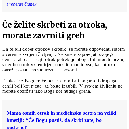
Preberite članek
Če želite skrbeti za otroka,
morate zavrniti greh
Da bi bili dober otrokov skrbnik, se morate odpovedati slabim
stvarem v svojem življenju. Ne smete zapravljati svojega
denarja ali časa, kajti otrok potrebuje oboje; biti morate nežni,
sicer bo otrok vznemirjen; opustiti morate vse, kar otroka
ogroža; ostati morate trezni in pozorni.
Enako je z Bogom: če boste karkoli ali kogarkoli drugega
cenili bolj kot njega, ga boste izgubili. V svojem življenju ne
morete obdržati tako Boga kot hudega greha.
Mama osmih otrok in medicinska sestra na veliki
kmetiji: “Če Bogu pustiš, da skrbi zate, bo
poskrbel”