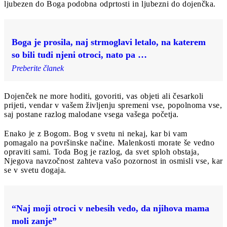
ljubezen do Boga podobna odprtosti in ljubezni do dojenčka.
Boga je prosila, naj strmoglavi letalo, na katerem
so bili tudi njeni otroci, nato pa …
Preberite članek
Dojenček ne more hoditi, govoriti, vas objeti ali česarkoli
prijeti, vendar v vašem življenju spremeni vse, popolnoma vse,
saj postane razlog malodane vsega vašega početja.
Enako je z Bogom. Bog v svetu ni nekaj, kar bi vam
pomagalo na površinske načine. Malenkosti morate še vedno
opraviti sami. Toda Bog je razlog, da svet sploh obstaja,
Njegova navzočnost zahteva vašo pozornost in osmisli vse, kar
se v svetu dogaja.
“Naj moji otroci v nebesih vedo, da njihova mama
moli zanje”