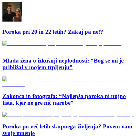
Poroka pri 20 in 22 letih? Zakaj pa ne!?
Mlada žena o izkušnji neplodnosti: “Bog se mi je
približal v mojem trpljenju”
Zakonca in fotografa: “Najlepša poroka ni nujno
tista, kjer ne gre nič narobe”
Poroka po več letih skupnega življenja? Povem vam
svoje mnenje