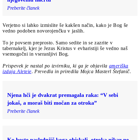
Preberite članek
Verjetno si lahko izmislite še kakšen način, kako je Bog še
vedno podoben novorojenčku v jaslih.
To je povsem preprosto. Samo sedite in se zazrite v
tabernakelj, kjer je Jezus Kristus v evharistiji še vedno naš
vsemogočni in vseranljivi Bog.
Prispevek je nastal po izvirniku, ki ga je objavila
ameriška
izdaja Aleteie
.
Prevedla in priredila Mojca Masterl Štefanič.
Njena hči je dvakrat premagala raka: “V sebi
jokaš, a moraš biti močan za otroka”
Preberite članek
Ko boste naslednjič koga obiskali, otroka nikar ne