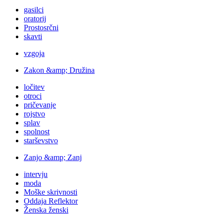
gasilci
oratorij
Prostosrčni
skavti
vzgoja
Zakon &amp; Družina
ločitev
otroci
pričevanje
rojstvo
splav
spolnost
starševstvo
Zanjo &amp; Zanj
intervju
moda
Moške skrivnosti
Oddaja Reflektor
Ženska ženski