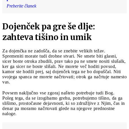
Preberite članek
Dojenček pa gre še dlje:
zahteva tišino in umik
Za dojenčka ne zadošča, da se znebite velikih težav.
Spremeniti morate tudi drobne stvari. Ne smete biti glasni,
sicer boste otroka zbudili, prav tako pa ne smete nositi slušalk,
ker ga sicer ne boste slišali. Ne morete več hoditi povsod,
kamor ste hodili prej, saj dojenček tega ne bo dopuščal. Niti
svojega spanca ne morete načrtovati; otrok ga načrtuje namesto
vas.
Povsem naključno vse zgoraj našteto potrebuje tudi Bog.
Poleg tega, da se izogibamo grehu, potrebujemo tišino, da ga
slišimo, prostočasne dejavnosti, ki so združljive z Njim, čas in
denar pa moramo načrtovati glede na njegove prednostne
naloge.