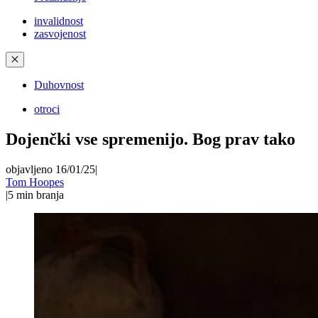
invalidnost
zasvojenost
✕
Duhovnost
otroci
Dojenčki vse spremenijo. Bog prav tako
objavljeno 16/01/25
|
Tom Hoopes
|
5
min branja