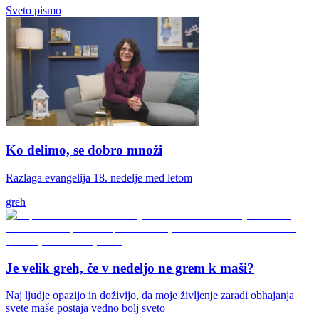
Sveto pismo
Ko delimo, se dobro množi
Razlaga evangelija 18. nedelje med letom
greh
Je velik greh, če v nedeljo ne grem k maši?
Naj ljudje opazijo in doživijo, da moje življenje zaradi obhajanja
svete maše postaja vedno bolj sveto