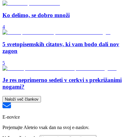
Ko delimo, se dobro množi
4
5 svetopisemskih citatov, ki vam bodo dali nov
zagon
5
Je res neprimerno sedeti v cerkvi s prekrižanimi
nogami?
Naloži več člankov
E-novice
Prejemajte Aleteio vsak dan na svoj e-naslov.