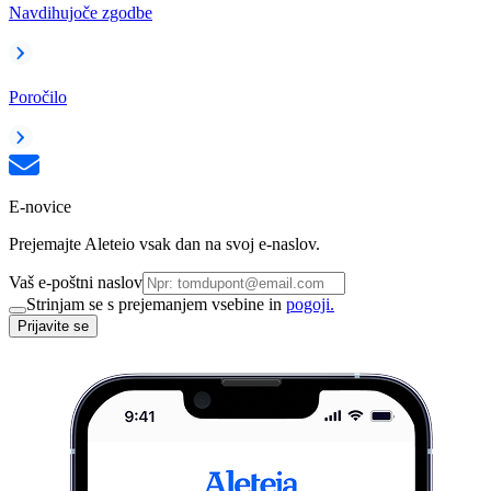
Navdihujoče zgodbe
Poročilo
E-novice
Prejemajte Aleteio vsak dan na svoj e-naslov.
Vaš e-poštni naslov
Strinjam se s prejemanjem vsebine in
pogoji.
Prijavite se