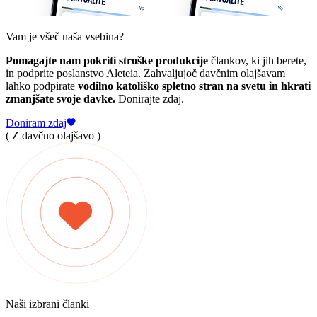
Vam je všeč naša vsebina?
Pomagajte nam pokriti stroške produkcije
člankov, ki jih berete,
in podprite poslanstvo Aleteia. Zahvaljujoč davčnim olajšavam
lahko podpirate
vodilno katoliško spletno stran na svetu in hkrati
zmanjšate svoje davke.
Donirajte zdaj.
Doniram zdaj
( Z davčno olajšavo )
Naši izbrani članki