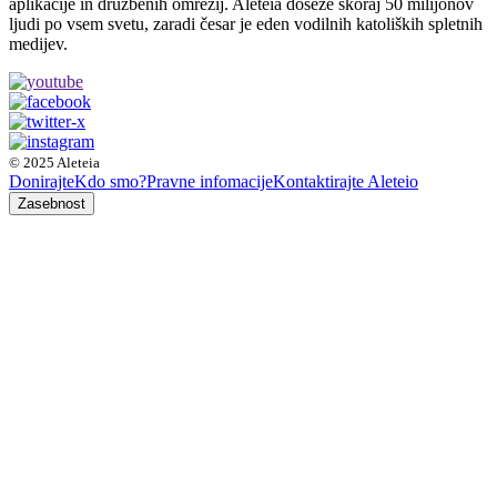
aplikacije in družbenih omrežij. Aleteia doseže skoraj 50 milijonov
ljudi po vsem svetu, zaradi česar je eden vodilnih katoliških spletnih
medijev.
© 2025 Aleteia
Donirajte
Kdo smo?
Pravne infomacije
Kontaktirajte Aleteio
Zasebnost