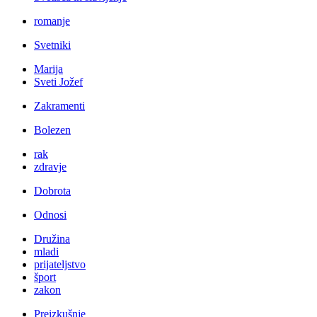
romanje
Svetniki
Marija
Sveti Jožef
Zakramenti
Bolezen
rak
zdravje
Dobrota
Odnosi
Družina
mladi
prijateljstvo
šport
zakon
Preizkušnje