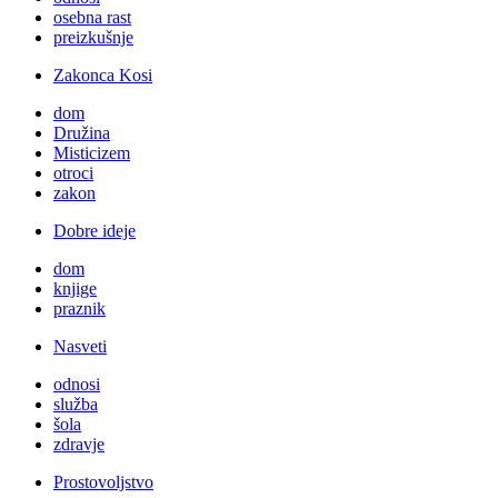
osebna rast
preizkušnje
Zakonca Kosi
dom
Družina
Misticizem
otroci
zakon
Dobre ideje
dom
knjige
praznik
Nasveti
odnosi
služba
šola
zdravje
Prostovoljstvo