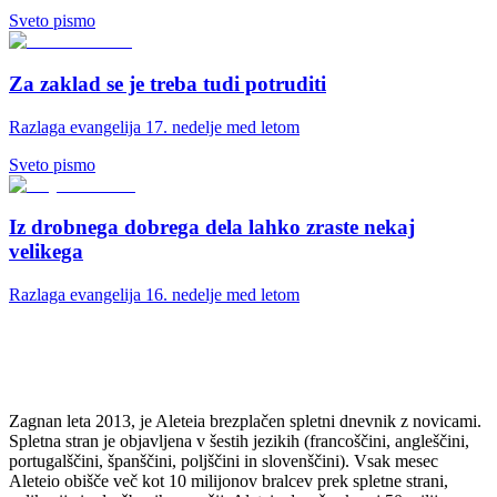
Sveto pismo
Za zaklad se je treba tudi potruditi
Razlaga evangelija 17. nedelje med letom
Sveto pismo
Iz drobnega dobrega dela lahko zraste nekaj
velikega
Razlaga evangelija 16. nedelje med letom
Zagnan leta 2013, je Aleteia brezplačen spletni dnevnik z novicami.
Spletna stran je objavljena v šestih jezikih (francoščini, angleščini,
portugalščini, španščini, poljščini in slovenščini). Vsak mesec
Aleteio obišče več kot 10 milijonov bralcev prek spletne strani,