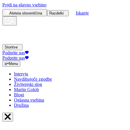
Pojdi na glavno vsebino
Iskanje
Aleteia
slovenščina
Razdelki
Storitve
Podprite nas
Podprite nas
Menu
Intervju
Navdihujoče zgodbe
Življenjski slog
Martin Golob
Blogi
Oglasna vsebina
Družina