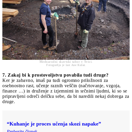
Mednarodni skavtski tabor v Švici.
Fotografija je last Ane Kušar.
7. Zakaj bi k prostovoljstvu povabila tudi druge?
Ker je zabavno, imaš pa tudi ogromno priložnosti za
osebnostno rast, učenje raznih veščin (načrtovanje, vzgoja,
finance …) in druženje z izjemnimi in srčnimi ljudmi, ki so se
pripravljeni odreči delčku sebe, da bi naredili nekaj dobrega za
druge.
“Kuhanje je proces učenja skozi napake”
Preberite članek