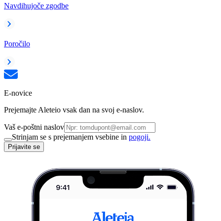
Navdihujoče zgodbe
Poročilo
E-novice
Prejemajte Aleteio vsak dan na svoj e-naslov.
Vaš e-poštni naslov
Strinjam se s prejemanjem vsebine in
pogoji.
Prijavite se