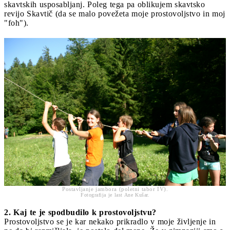
skavtskih usposabljanj. Poleg tega pa oblikujem skavtsko
revijo Skavtič (da se malo povežeta moje prostovoljstvo in moj
"foh").
Postavljanje jambora (poletni tabor IV).
Fotografija je last Ane Kušar.
2. Kaj te je spodbudilo k prostovoljstvu?
Prostovoljstvo se je kar nekako prikradlo v moje življenje in