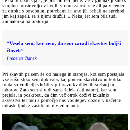
ne da bi razmišljala, je postalo del mene. Že v gimnaziji smo s
skupino prostovoljcev hodili v dom za ostarele ali pa v center
za otroke s posebnimi potrebami in smo jih peljali na sprehod,
jim kaj zapeli, se z njimi družili ... Nekaj let sem bila tudi
animatorka na oratoriju.
“Vesela sem, ker vem, da sem zaradi skavtov boljši
človek”
Preberite članek
Pri skavtih pa sem že od malega in starejša, kot sem postajala,
vse širšo sliko sem dobivala, kaj pomeni skavtstvo in koliko
truda so voditelji vložili v pripravo kvalitetnih srečanj in
taborov. Zato sem si tudi sama želela dati naprej, kar sem
prejela, in poskrbeti, da čim več otrok doživi izkušnjo
skavtstva ter tudi s pomočjo nas voditeljev dozori v načelne
odrasle ljudi z zasidranimi vrednotami.