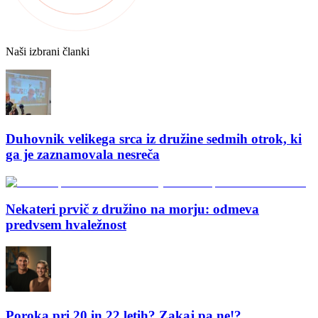
Naši izbrani članki
Duhovnik velikega srca iz družine sedmih otrok, ki
ga je zaznamovala nesreča
Nekateri prvič z družino na morju: odmeva
predvsem hvaležnost
Poroka pri 20 in 22 letih? Zakaj pa ne!?