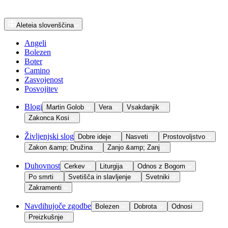
Aleteia
slovenščina
Angeli
Bolezen
Boter
Camino
Zasvojenost
Posvojitev
Blogi
Martin Golob
Vera
Vsakdanjik
Zakonca Kosi
Življenjski slog
Dobre ideje
Nasveti
Prostovoljstvo
Zakon &amp; Družina
Zanjo &amp; Zanj
Duhovnost
Cerkev
Liturgija
Odnos z Bogom
Po smrti
Svetišča in slavljenje
Svetniki
Zakramenti
Navdihujoče zgodbe
Bolezen
Dobrota
Odnosi
Preizkušnje