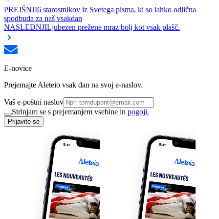
PREJŠNJI
6 starostnikov iz Svetega pisma, ki so lahko odlična
spodbuda za naš vsakdan
NASLEDNJI
Ljubezen prežene mraz bolj kot vsak plašč.
E-novice
Prejemajte Aleteio vsak dan na svoj e-naslov.
Vaš e-poštni naslov
Strinjam se s prejemanjem vsebine in
pogoji.
Prijavite se