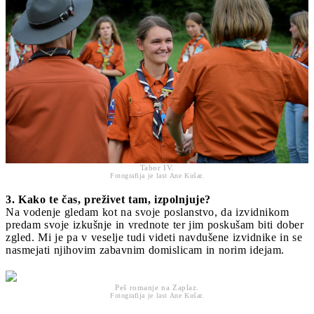
Tabor IV.
Fotografija je last Ane Kušar.
3. Kako te čas, preživet tam, izpolnjuje?
Na vodenje gledam kot na svoje poslanstvo, da izvidnikom
predam svoje izkušnje in vrednote ter jim poskušam biti dober
zgled. Mi je pa v veselje tudi videti navdušene izvidnike in se
nasmejati njihovim zabavnim domislicam in norim idejam.
Peš romanje na Zaplaz.
Fotografija je last Ane Kušar.