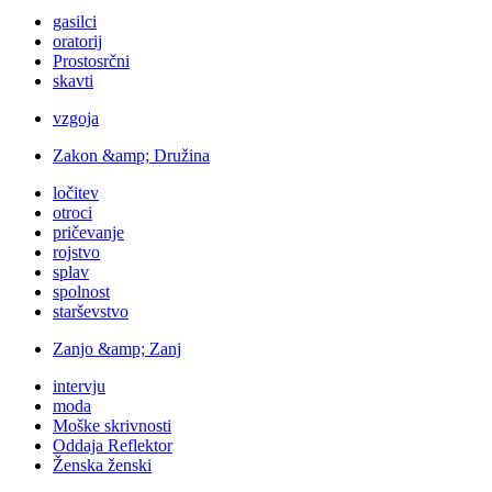
gasilci
oratorij
Prostosrčni
skavti
vzgoja
Zakon &amp; Družina
ločitev
otroci
pričevanje
rojstvo
splav
spolnost
starševstvo
Zanjo &amp; Zanj
intervju
moda
Moške skrivnosti
Oddaja Reflektor
Ženska ženski