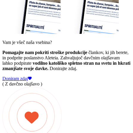
Vam je všeč naša vsebina?
Pomagajte nam pokriti stroške produkcije
člankov, ki jih berete,
in podprite poslanstvo Aleteia. Zahvaljujoč davčnim olajšavam
lahko podpirate
vodilno katoliško spletno stran na svetu in hkrati
zmanjšate svoje davke.
Donirajte zdaj.
Doniram zdaj
( Z davčno olajšavo )