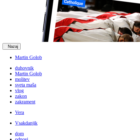
Nazaj
Martin Golob
duhovnik
Martin Golob
molitev
sveta maša
vlog
zakon
zakrament
Vera
Vsakdanjik
dom
odnosi