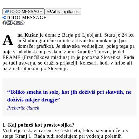
TODO MESSAGE
Arhiviraj članek
TODO MESSAGE
:
A
na Kušar
je doma z Barja pri Ljubljani. Stara je 24 let
in študira grafične in interaktivne komunikacije (po
domače: grafiko). Je skavtska voditeljica, poleg tega pa
poje v mladinskem pevskem zboru župnije Trnovo, je del
FRAME (Frančiškova mladina) in je ponosna Slovenka. Rada
pa tudi ustvarja, se druži s prijatelji, kolesari, hodi v hribe ali
pa z nahrbtnikom po Sloveniji.
“Toliko smeha in solz, kot jih doživiš pri skavtih, ne
doživiš nikjer drugje”
Preberite članek
1. Kaj počneš kot prostovoljka?
Voditeljica skavtov sem že šesto leto, letos pa vodim četo v
stegu Kranj 1. Rada tudi sodelujem pri vodenju poletnih