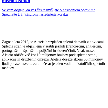
miselno zanko
Se vam dogaja, da ves čas razmišljate o naslednjem opravilu?
Spoznajte t. i. "sindrom naslednjega koraka"
Zagnan leta 2013, je Aleteia brezplačen spletni dnevnik z novicami.
Spletna stran je objavljena v šestih jezikih (francoščini, angleščini,
portugalščini, španščini, poljščini in slovenščini). Vsak mesec
Aleteio obišče več kot 10 milijonov bralcev prek spletne strani,
aplikacije in družbenih omrežij. Aleteia doseže skoraj 50 milijonov
ljudi po vsem svetu, zaradi česar je eden vodilnih katoliških spletnih
medijev.