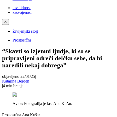
invalidnost
zasvojenost
✕
Življenjski slog
Prostosrčni
“Skavti so izjemni ljudje, ki so se
pripravljeni odreči delčku sebe, da bi
naredili nekaj dobrega”
objavljeno 22/01/25
|
Katarina Berden
|
4
min branja
Avtor:
Fotografija je last Ane Kušar.
Prostosrčna Ana Kušar