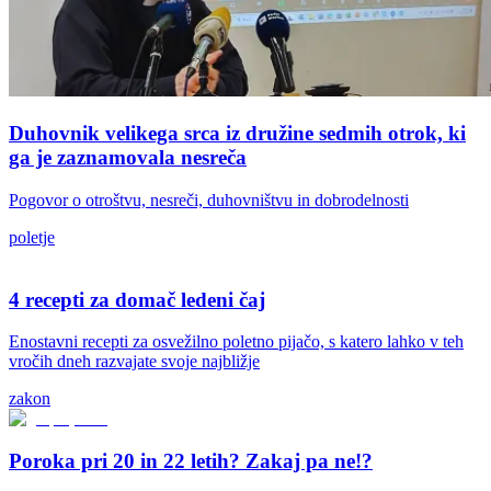
Duhovnik velikega srca iz družine sedmih otrok, ki
ga je zaznamovala nesreča
Pogovor o otroštvu, nesreči, duhovništvu in dobrodelnosti
poletje
4 recepti za domač ledeni čaj
Enostavni recepti za osvežilno poletno pijačo, s katero lahko v teh
vročih dneh razvajate svoje najbližje
zakon
Poroka pri 20 in 22 letih? Zakaj pa ne!?