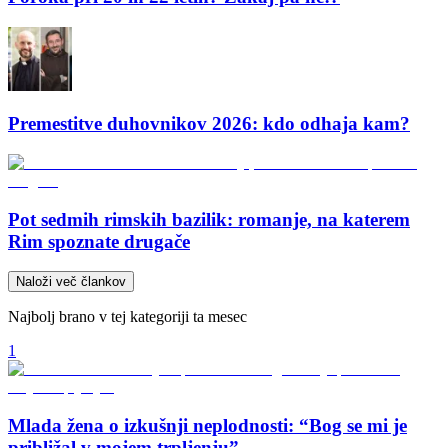
Premestitve duhovnikov 2026: kdo odhaja kam?
Pot sedmih rimskih bazilik: romanje, na katerem
Rim spoznate drugače
Naloži več člankov
Najbolj brano v tej kategoriji ta mesec
1
Mlada žena o izkušnji neplodnosti: “Bog se mi je
približal v mojem trpljenju”