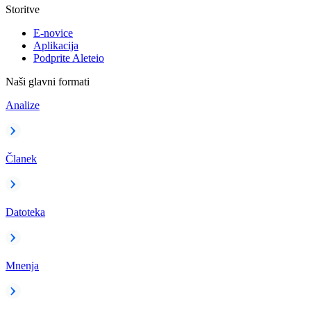
Storitve
E-novice
Aplikacija
Podprite Aleteio
Naši glavni formati
Analize
Članek
Datoteka
Mnenja