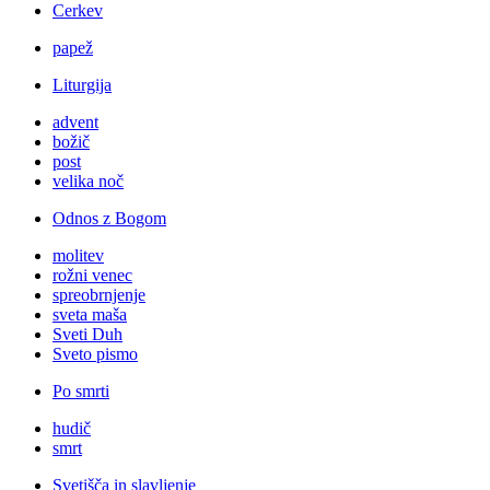
Cerkev
papež
Liturgija
advent
božič
post
velika noč
Odnos z Bogom
molitev
rožni venec
spreobrnjenje
sveta maša
Sveti Duh
Sveto pismo
Po smrti
hudič
smrt
Svetišča in slavljenje