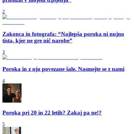
2
Zakonca in fotografa: “Najlepša poroka ni nujno
tista, kjer ne gre nič narobe”
3
Poroka in z njo povezane šale. Nasmejte se z nami
4
Poroka pri 20 in 22 letih? Zakaj pa ne!?
5