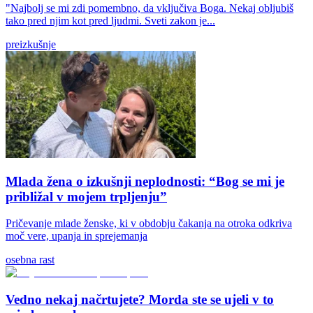
"Najbolj se mi zdi pomembno, da vključiva Boga. Nekaj obljubiš
tako pred njim kot pred ljudmi. Sveti zakon je...
preizkušnje
Mlada žena o izkušnji neplodnosti: “Bog se mi je
približal v mojem trpljenju”
Pričevanje mlade ženske, ki v obdobju čakanja na otroka odkriva
moč vere, upanja in sprejemanja
osebna rast
Vedno nekaj načrtujete? Morda ste se ujeli v to