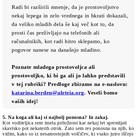
Radi bi razširili mnenje, da je prostovoljstvo 
nekaj lepega in zelo vrednega in hkrati dokazali, 
da veliko mladih dela še kaj več kot to, da 
prosti čas preživljajo na telefonih ali 
računalnikih, kot radi hitro sklepamo, ko 
pogovor nanese na današnjo mladino.
Poznate mladega prostovoljca ali 
prostovoljko, ki bi ga ali jo lahko predstavili 
v tej rubriki? Predloge zbiramo na e-naslovu: 
katarina.berden@aleteia.org
. Veseli bomo 
vaših idej!
5. Na koga ali kaj si najbolj ponosna? In zakaj.
Kot voditeljica sem imela priložnost kar nekaj let spremljati
skavtsko pot nekaterih otrok. Zato sem res ponosna na njih, ko
vidim, kako so iz nesamostojnih volčičev, ki vsako jutro iščejo