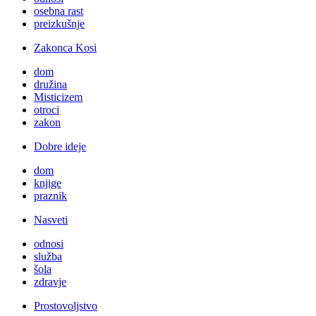
osebna rast
preizkušnje
Zakonca Kosi
dom
družina
Misticizem
otroci
zakon
Dobre ideje
dom
knjige
praznik
Nasveti
odnosi
služba
šola
zdravje
Prostovoljstvo