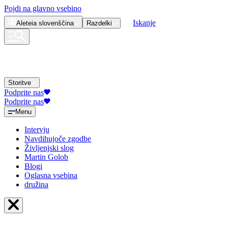
Pojdi na glavno vsebino
Iskanje
Aleteia
slovenščina
Razdelki
Storitve
Podprite nas
Podprite nas
Menu
Intervju
Navdihujoče zgodbe
Življenjski slog
Martin Golob
Blogi
Oglasna vsebina
družina