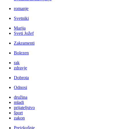
romanje
Svetniki
Marija
Sveti Jožef
Zakramenti
Bolezen
rak
zdravje
Dobrota
Odnosi
družina
mladi
prijateljstvo
šport
zakon
Preizkušnje