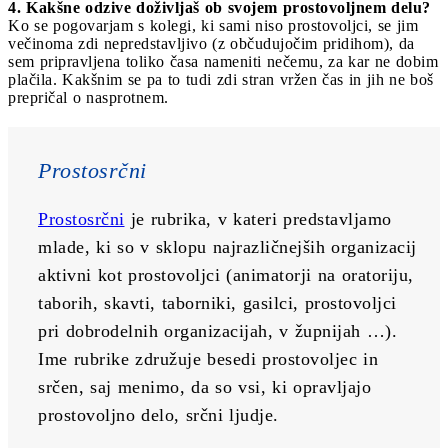
4. Kakšne odzive doživljaš ob svojem prostovoljnem delu?
Ko se pogovarjam s kolegi, ki sami niso prostovoljci, se jim
večinoma zdi nepredstavljivo (z občudujočim pridihom), da
sem pripravljena toliko časa nameniti nečemu, za kar ne dobim
plačila. Kakšnim se pa to tudi zdi stran vržen čas in jih ne boš
prepričal o nasprotnem.
Prostosrčni
Prostosrčni
 je rubrika, v kateri predstavljamo 
mlade, ki so v sklopu najrazličnejših organizacij 
aktivni kot prostovoljci (animatorji na oratoriju, 
taborih, skavti, taborniki, gasilci, prostovoljci 
pri dobrodelnih organizacijah, v župnijah …). 
Ime rubrike združuje besedi prostovoljec in 
srčen, saj menimo, da so vsi, ki opravljajo 
prostovoljno delo, srčni ljudje.