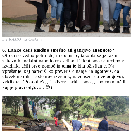
S FRAMO na Češkem.
6. Lahko deliš kakšno smešno ali ganljivo anekdoto?
Otroci so vedno polni idej in domislic, tako da se je raznih
zabavnih anekdot nabralo res veliko. Enkrat smo se recimo z
izvidniki učili prvo pomoč in tema je bila oživljanje. Na
vprašanje, kaj narediš, ko preveriš dihanje, in ugotoviš, da
človek ne diha, čisto nov izvidnik, navdušen, da ve odgovor,
vzklikne: "Pokoplješ ga!" (Brez skrbi – smo ga potem naučili,
kaj je pravi odgovor. 😊)