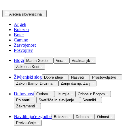
Aleteia
slovenščina
Angeli
Bolezen
Boter
Camino
Zasvojenost
Posvojitev
Blogi
Martin Golob
Vera
Vsakdanjik
Zakonca Kosi
Življenjski slog
Dobre ideje
Nasveti
Prostovoljstvo
Zakon &amp; Družina
Zanjo &amp; Zanj
Duhovnost
Cerkev
Liturgija
Odnos z Bogom
Po smrti
Svetišča in slavljenje
Svetniki
Zakramenti
Navdihujoče zgodbe
Bolezen
Dobrota
Odnosi
Preizkušnje