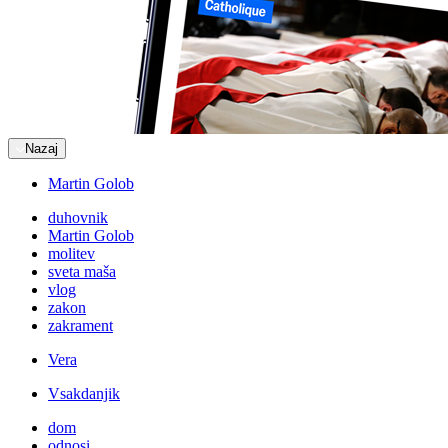
Nazaj
Martin Golob
duhovnik
Martin Golob
molitev
sveta maša
vlog
zakon
zakrament
Vera
Vsakdanjik
dom
odnosi