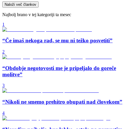
Naloži več člankov
Najbolj brano v tej kategoriji ta mesec
1
“Če imaš nekoga rad, se mu ni težko posvetiti”
2
“Obdobje negotovosti me je pripeljalo do goreče
molitve”
3
“Nikoli ne smemo prehitro obupati nad človekom”
4