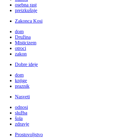
osebna rast
preizkušnje
Zakonca Kosi
dom
Družina
Misticizem
otroci
zakon
Dobre ideje
dom
knjige
praznik
Nasveti
odnosi
služba
šola
zdravje
Prostovoljstvo