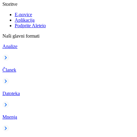
Storitve
E-novice
Aplikacija
Podprite Aleteio
Naši glavni formati
Analize
Članek
Datoteka
Mnenja