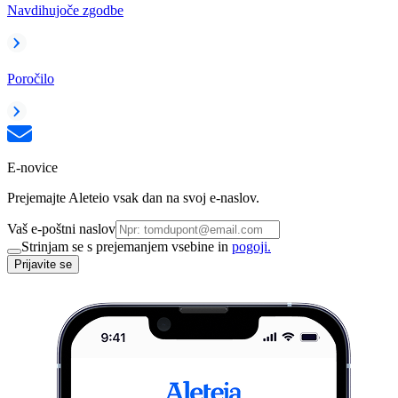
Navdihujoče zgodbe
Poročilo
E-novice
Prejemajte Aleteio vsak dan na svoj e-naslov.
Vaš e-poštni naslov
Strinjam se s prejemanjem vsebine in
pogoji.
Prijavite se