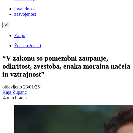
invalidnost
zasvojenost
✕
Zanjo
Ženska ženski
“V zakonu so pomembni zaupanje,
odkritost, zvestoba, enaka moralna načela
in vztrajnost”
objavljeno 23/01/25
|
Kaja Zupanc
|
4
min branja