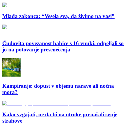
Mlada zakonca: “Vesela sva, da živimo na vasi”
Čudovita povezanost babice s 16 vnuki: odpeljali so
jo na potovanje presenečenja
Kampiranje: dopust v objemu narave ali nočna
mora?
Kako vzgajati, ne da bi na otroke prenašali svoje
strahove