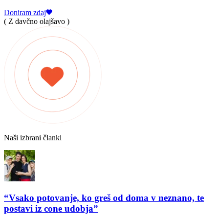
Doniram zdaj
( Z davčno olajšavo )
Naši izbrani članki
“Vsako potovanje, ko greš od doma v neznano, te
postavi iz cone udobja”