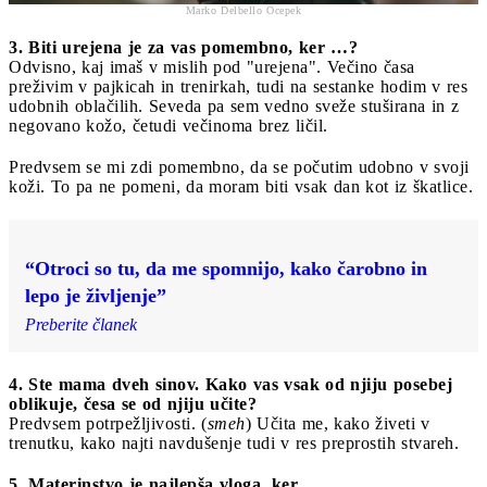
Marko Delbello Ocepek
3. Biti urejena je za vas pomembno, ker …?
Odvisno, kaj imaš v mislih pod "urejena". Večino časa
preživim v pajkicah in trenirkah, tudi na sestanke hodim v res
udobnih oblačilih. Seveda pa sem vedno sveže stuširana in z
negovano kožo, četudi večinoma brez ličil.
Predvsem se mi zdi pomembno, da se počutim udobno v svoji
koži. To pa ne pomeni, da moram biti vsak dan kot iz škatlice.
“Otroci so tu, da me spomnijo, kako čarobno in
lepo je življenje”
Preberite članek
4. Ste mama dveh sinov. Kako vas vsak od njiju posebej
oblikuje, česa se od njiju učite?
Predvsem potrpežljivosti. (
smeh
) Učita me, kako živeti v
trenutku, kako najti navdušenje tudi v res preprostih stvareh.
5. Materinstvo je najlepša vloga, ker …