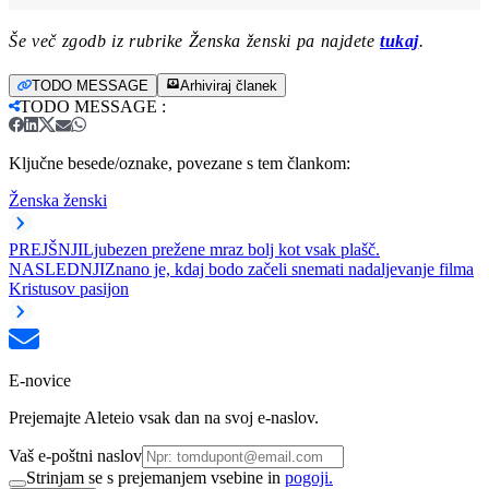
Še več zgodb iz rubrike Ženska ženski pa najdete
tukaj
.
TODO MESSAGE
Arhiviraj članek
TODO MESSAGE
:
Ključne besede/oznake, povezane s tem člankom:
Ženska ženski
PREJŠNJI
Ljubezen prežene mraz bolj kot vsak plašč.
NASLEDNJI
Znano je, kdaj bodo začeli snemati nadaljevanje filma
Kristusov pasijon
E-novice
Prejemajte Aleteio vsak dan na svoj e-naslov.
Vaš e-poštni naslov
Strinjam se s prejemanjem vsebine in
pogoji.