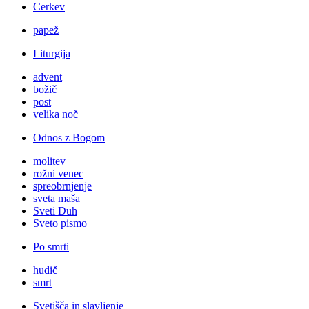
Cerkev
papež
Liturgija
advent
božič
post
velika noč
Odnos z Bogom
molitev
rožni venec
spreobrnjenje
sveta maša
Sveti Duh
Sveto pismo
Po smrti
hudič
smrt
Svetišča in slavljenje