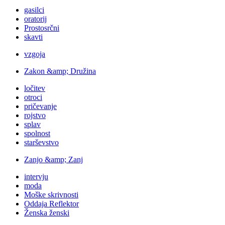
gasilci
oratorij
Prostosrčni
skavti
vzgoja
Zakon &amp; Družina
ločitev
otroci
pričevanje
rojstvo
splav
spolnost
starševstvo
Zanjo &amp; Zanj
intervju
moda
Moške skrivnosti
Oddaja Reflektor
Ženska ženski