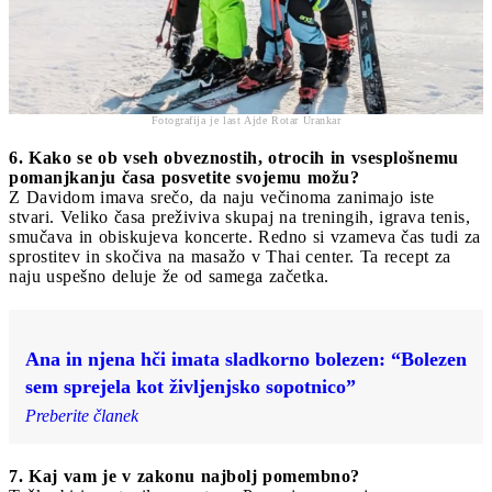
Fotografija je last Ajde Rotar Urankar
6. Kako se ob vseh obveznostih, otrocih in vsesplošnemu
pomanjkanju časa posvetite svojemu možu?
Z Davidom imava srečo, da naju večinoma zanimajo iste
stvari. Veliko časa preživiva skupaj na treningih, igrava tenis,
smučava in obiskujeva koncerte. Redno si vzameva čas tudi za
sprostitev in skočiva na masažo v Thai center. Ta recept za
naju uspešno deluje že od samega začetka.
Ana in njena hči imata sladkorno bolezen: “Bolezen
sem sprejela kot življenjsko sopotnico”
Preberite članek
7. Kaj vam je v zakonu najbolj pomembno?