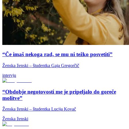
“Če imaš nekoga rad, se mu ni težko posvetiti”
Ženska ženski – študentka Gaja Gregorčič
intervju
“Obdobje negotovosti me je pripeljalo do goreče
molitve”
Ženska ženski – študentka Lucija Kovač
Ženska ženski