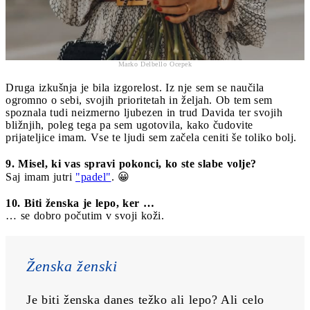
Marko Delbello Ocepek
Druga izkušnja je bila izgorelost. Iz nje sem se naučila
ogromno o sebi, svojih prioritetah in željah. Ob tem sem
spoznala tudi neizmerno ljubezen in trud Davida ter svojih
bližnjih, poleg tega pa sem ugotovila, kako čudovite
prijateljice imam. Vse te ljudi sem začela ceniti še toliko bolj.
9. Misel, ki vas spravi pokonci, ko ste slabe volje?
Saj imam jutri
"padel"
. 😀
10. Biti ženska je lepo, ker …
… se dobro počutim v svoji koži.
Ženska ženski
Je biti ženska danes težko ali lepo? Ali celo 