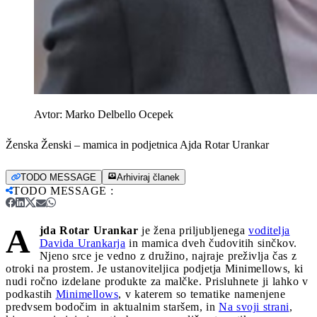
Avtor:
Marko Delbello Ocepek
Ženska Ženski – mamica in podjetnica Ajda Rotar Urankar
TODO MESSAGE
Arhiviraj članek
TODO MESSAGE
:
A
jda Rotar Urankar
je žena priljubljenega
voditelja
Davida Urankarja
in mamica dveh čudovitih sinčkov.
Njeno srce je vedno z družino, najraje preživlja čas z
otroki na prostem. Je ustanoviteljica podjetja Minimellows, ki
nudi ročno izdelane produkte za malčke. Prisluhnete ji lahko v
podkastih
Minimellows
, v katerem so tematike namenjene
predvsem bodočim in aktualnim staršem, in
Na svoji strani
,