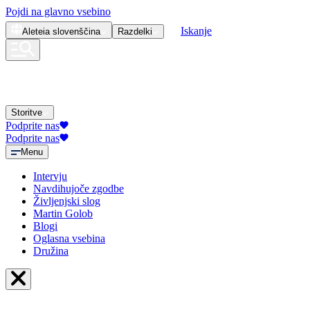
Pojdi na glavno vsebino
Iskanje
Aleteia
slovenščina
Razdelki
Storitve
Podprite nas
Podprite nas
Menu
Intervju
Navdihujoče zgodbe
Življenjski slog
Martin Golob
Blogi
Oglasna vsebina
Družina