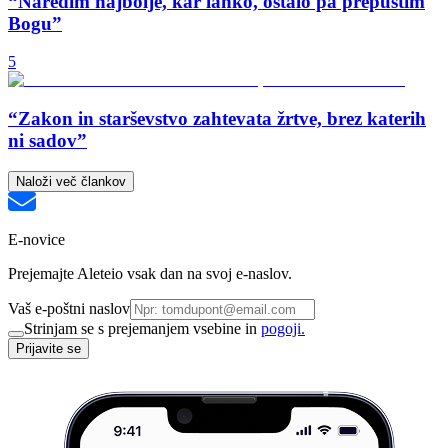
“Naredim najbolje, kar lahko, ostalo pa prepustim
Bogu”
5
“Zakon in starševstvo zahtevata žrtve, brez katerih
ni sadov”
Naloži več člankov
E-novice
Prejemajte Aleteio vsak dan na svoj e-naslov.
Vaš e-poštni naslov
Strinjam se s prejemanjem vsebine in
pogoji.
Prijavite se