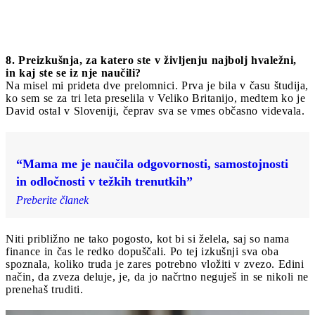
8. Preizkušnja, za katero ste v življenju najbolj hvaležni,
in kaj ste se iz nje naučili?
Na misel mi prideta dve prelomnici. Prva je bila v času študija,
ko sem se za tri leta preselila v Veliko Britanijo, medtem ko je
David ostal v Sloveniji, čeprav sva se vmes občasno videvala.
“Mama me je naučila odgovornosti, samostojnosti
in odločnosti v težkih trenutkih”
Preberite članek
Niti približno ne tako pogosto, kot bi si želela, saj so nama
finance in čas le redko dopuščali. Po tej izkušnji sva oba
spoznala, koliko truda je zares potrebno vložiti v zvezo. Edini
način, da zveza deluje, je, da jo načrtno neguješ in se nikoli ne
prenehaš truditi.