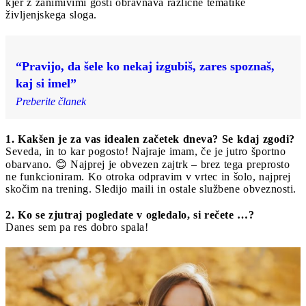
kjer z zanimivimi gosti obravnava različne tematike
življenjskega sloga.
“Pravijo, da šele ko nekaj izgubiš, zares spoznaš,
kaj si imel”
Preberite članek
1.
Kakšen je za vas idealen začetek dneva? Se kdaj zgodi?
Seveda, in to kar pogosto! Najraje imam, če je jutro športno
obarvano. 😊 Najprej je obvezen zajtrk – brez tega preprosto
ne funkcioniram. Ko otroka odpravim v vrtec in šolo, najprej
skočim na trening. Sledijo maili in ostale službene obveznosti.
2. Ko se zjutraj pogledate v ogledalo, si rečete …?
Danes sem pa res dobro spala!