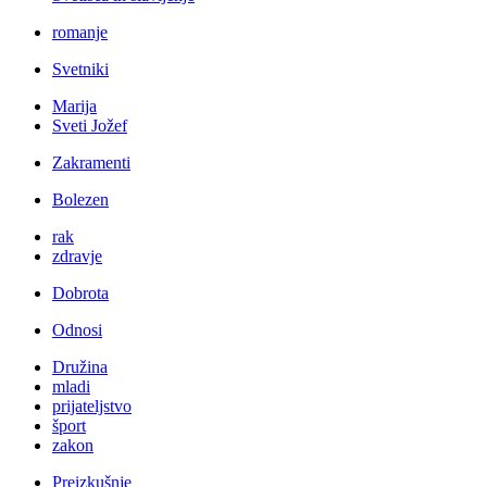
romanje
Svetniki
Marija
Sveti Jožef
Zakramenti
Bolezen
rak
zdravje
Dobrota
Odnosi
Družina
mladi
prijateljstvo
šport
zakon
Preizkušnje