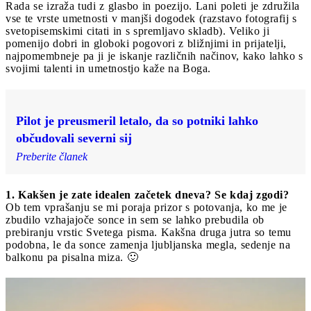
Rada se izraža tudi z glasbo in poezijo. Lani poleti je združila
vse te vrste umetnosti v manjši dogodek (razstavo fotografij s
svetopisemskimi citati in s spremljavo skladb). Veliko ji
pomenijo dobri in globoki pogovori z bližnjimi in prijatelji,
najpomembneje pa ji je iskanje različnih načinov, kako lahko s
svojimi talenti in umetnostjo kaže na Boga.
Pilot je preusmeril letalo, da so potniki lahko
občudovali severni sij
Preberite članek
1. Kakšen je zate idealen začetek dneva? Se kdaj zgodi?
Ob tem vprašanju se mi poraja prizor s potovanja, ko me je
zbudilo vzhajajoče sonce in sem se lahko prebudila ob
prebiranju vrstic Svetega pisma. Kakšna druga jutra so temu
podobna, le da sonce zamenja ljubljanska megla, sedenje na
balkonu pa pisalna miza. 🙂