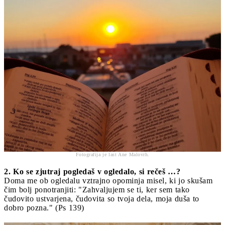
Fotografija je last Ane Malovrh.
2. Ko se zjutraj pogledaš v ogledalo, si rečeš …?
Doma me ob ogledalu vztrajno opominja misel, ki jo skušam
čim bolj ponotranjiti: "Zahvaljujem se ti, ker sem tako
čudovito ustvarjena, čudovita so tvoja dela, moja duša to
dobro pozna." (Ps 139)