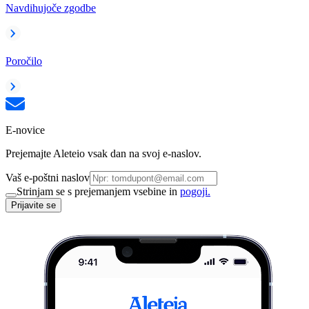
Navdihujoče zgodbe
Poročilo
E-novice
Prejemajte Aleteio vsak dan na svoj e-naslov.
Vaš e-poštni naslov
Strinjam se s prejemanjem vsebine in
pogoji.
Prijavite se