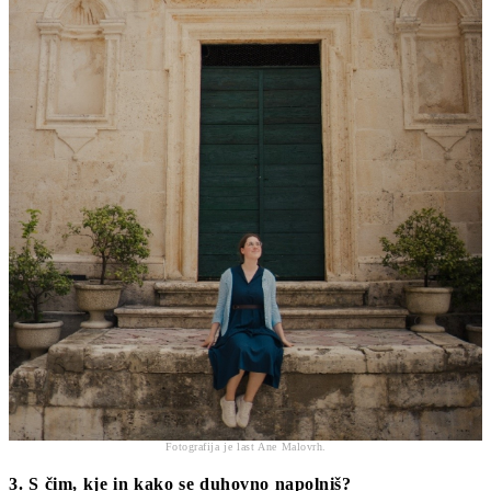
Fotografija je last Ane Malovrh.
3. S čim, kje in kako se duhovno napolniš?