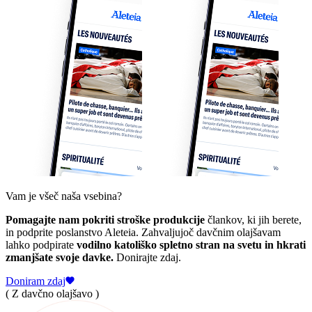
Vam je všeč naša vsebina?
Pomagajte nam pokriti stroške produkcije
člankov, ki jih berete,
in podprite poslanstvo Aleteia. Zahvaljujoč davčnim olajšavam
lahko podpirate
vodilno katoliško spletno stran na svetu in hkrati
zmanjšate svoje davke.
Donirajte zdaj.
Doniram zdaj
( Z davčno olajšavo )