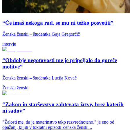
“Če imaš nekoga rad, se mu ni težko posvetiti”
Ženska ženski – študentka Gaja Gregorčič
intervju
“Obdobje negotovosti me je pripeljalo do goreče
molitve”
Ženska ženski – študentka Lucija Kovač
Ženska ženski
“Zakon in starševstvo zahtevata žrtve, brez katerih
ni sadov”
"Žalosti me, da je materinstvo tako razvrednoteno," je eno od
opažanj, ki jih v tokratni epizodi Ženska ženski...