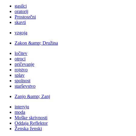
gasilci
oratorij
Prostosrčni
skavti
vzgoja
Zakon &amp; Družina
ločitev
otroci
pričevanje
rojstvo
splav
spolnost
starševstvo
Zanjo &amp; Zanj
intervju
moda
Moške skrivnosti
Oddaja Reflektor
Ženska ženski