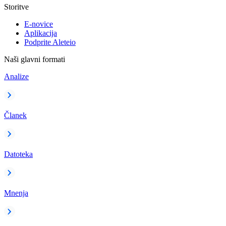
Storitve
E-novice
Aplikacija
Podprite Aleteio
Naši glavni formati
Analize
Članek
Datoteka
Mnenja