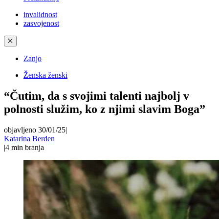
invalidnost
zasvojenost
✕
Zanjo
Ženska ženski
“Čutim, da s svojimi talenti najbolj v
polnosti služim, ko z njimi slavim Boga”
objavljeno 30/01/25
|
Katarina Berden
|
4
min branja