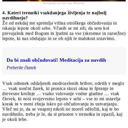
Fotografija je last Ane Malovrh.
4. Kateri trenutki vsakdanjega življenja te najbolj
navdihnejo?
Že od nekdaj me spremlja vrlina otroškega občudovanja in
iskanja lepote okoli sebe. Včasih se mi zdi, da sem kot
prevajalnik med Bogom in ljudmi za vse (skromne in razsežne)
lepote, ki nas obdajajo in se ob njih le malokrat ustavimo.
Da bi znali občudovati! Meditacija za navdih
Preberite članek
Vsak odtenek oddaljenih modrozelenih hribov, odetih v meglo
… vsak sončni žarek, ki pronica skozi okna in špranje in
drevesne krošnje … vsako valovanje vodne gladine … vsak
človek, ki nosi svojevrstno lepoto v sebi – vse to mi ustavlja
korak in v meni zbuja iskro po občudovanju in ustvarjanju.
Všeč mi je, da se vnaprej nikoli ne moreš odločiti, kaj te bo
navdihnilo, treba je le, da si prisoten v trenutku in opaziš, kaj
je okoli tebe.