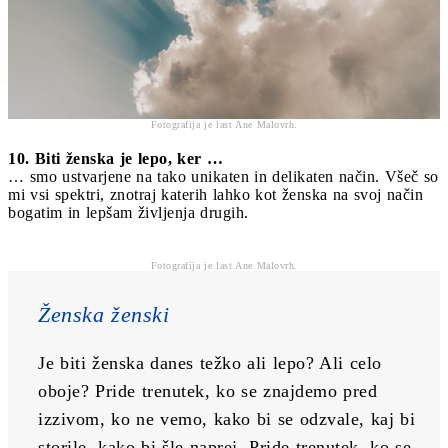
Fotografija je last Ane Malovrh.
10. Biti ženska je lepo, ker …
… smo ustvarjene na tako unikaten in delikaten način. Všeč so
mi vsi spektri, znotraj katerih lahko kot ženska na svoj način
bogatim in lepšam življenja drugih.
Fotografija je last Ane Malovrh.
Ženska ženski
Je biti ženska danes težko ali lepo? Ali celo 
oboje? Pride trenutek, ko se znajdemo pred 
izzivom, ko ne vemo, kako bi se odzvale, kaj bi 
storile, kako bi šle naprej. Pride trenutek, ko se 