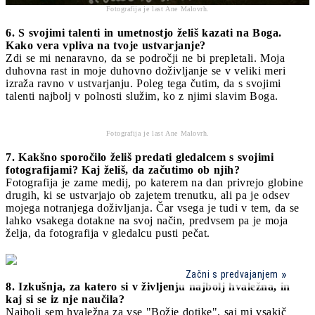
Fotografija je last Ane Malovrh.
6. S svojimi talenti in umetnostjo želiš kazati na Boga.
Kako vera vpliva na tvoje ustvarjanje?
Zdi se mi nenaravno, da se področji ne bi prepletali. Moja
duhovna rast in moje duhovno doživljanje se v veliki meri
izraža ravno v ustvarjanju. Poleg tega čutim, da s svojimi
talenti najbolj v polnosti služim, ko z njimi slavim Boga.
Fotografija je last Ane Malovrh.
7. Kakšno sporočilo želiš predati gledalcem s svojimi
fotografijami? Kaj želiš, da začutimo ob njih?
Fotografija je zame medij, po katerem na dan privrejo globine
drugih, ki se ustvarjajo ob zajetem trenutku, ali pa je odsev
mojega notranjega doživljanja. Čar vsega je tudi v tem, da se
lahko vsakega dotakne na svoj način, predvsem pa je moja
želja, da fotografija v gledalcu pusti pečat.
Začni s predvajanjem
8. Izkušnja, za katero si v življenju najbolj hvaležna, in
kaj si se iz nje naučila?
Najbolj sem hvaležna za vse "Božje dotike", saj mi vsakič