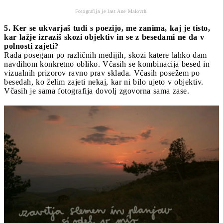
Fotografija je last Ane Malovrh.
5. Ker se ukvarjaš tudi s poezijo, me zanima, kaj je tisto,
kar lažje izraziš skozi objektiv in se z besedami ne da v
polnosti zajeti?
Rada posegam po različnih medijih, skozi katere lahko dam
navdihom konkretno obliko. Včasih se kombinacija besed in
vizualnih prizorov ravno prav sklada. Včasih posežem po
besedah, ko želim zajeti nekaj, kar ni bilo ujeto v objektiv.
Včasih je sama fotografija dovolj zgovorna sama zase.