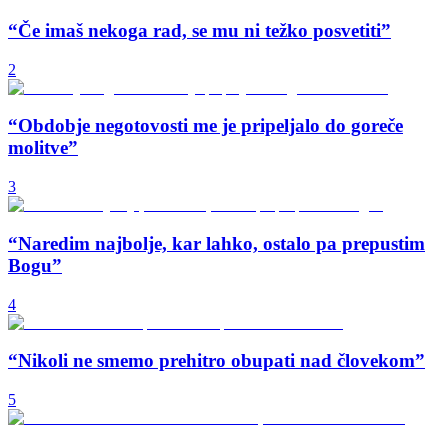
“Če imaš nekoga rad, se mu ni težko posvetiti”
2
“Obdobje negotovosti me je pripeljalo do goreče
molitve”
3
“Naredim najbolje, kar lahko, ostalo pa prepustim
Bogu”
4
“Nikoli ne smemo prehitro obupati nad človekom”
5