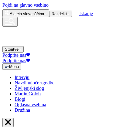
Pojdi na glavno vsebino
Iskanje
Aleteia
slovenščina
Razdelki
Storitve
Podprite nas
Podprite nas
Menu
Intervju
Navdihujoče zgodbe
Življenjski slog
Martin Golob
Blogi
Oglasna vsebina
Družina