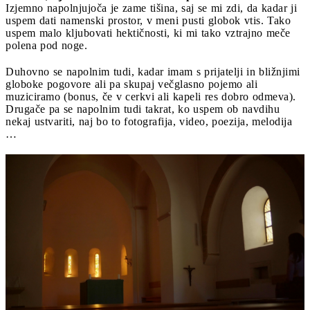
Izjemno napolnjujoča je zame tišina, saj se mi zdi, da kadar ji
uspem dati namenski prostor, v meni pusti globok vtis. Tako
uspem malo kljubovati hektičnosti, ki mi tako vztrajno meče
polena pod noge.
Duhovno se napolnim tudi, kadar imam s prijatelji in bližnjimi
globoke pogovore ali pa skupaj večglasno pojemo ali
muziciramo (bonus, če v cerkvi ali kapeli res dobro odmeva).
Drugače pa se napolnim tudi takrat, ko uspem ob navdihu
nekaj ustvariti, naj bo to fotografija, video, poezija, melodija
…