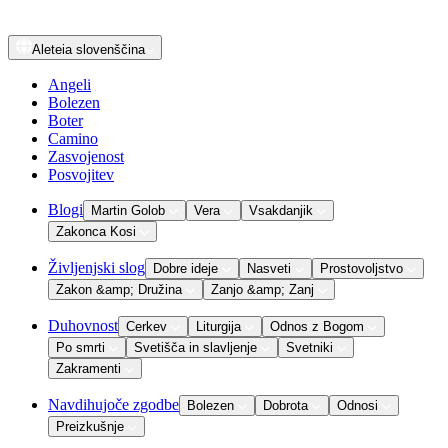
Aleteia
slovenščina
Angeli
Bolezen
Boter
Camino
Zasvojenost
Posvojitev
Blogi
Martin Golob
Vera
Vsakdanjik
Zakonca Kosi
Življenjski slog
Dobre ideje
Nasveti
Prostovoljstvo
Zakon &amp; Družina
Zanjo &amp; Zanj
Duhovnost
Cerkev
Liturgija
Odnos z Bogom
Po smrti
Svetišča in slavljenje
Svetniki
Zakramenti
Navdihujoče zgodbe
Bolezen
Dobrota
Odnosi
Preizkušnje