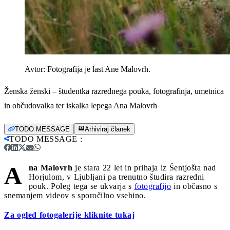
Avtor:
Fotografija je last Ane Malovrh.
Ženska ženski – študentka razrednega pouka, fotografinja, umetnica
in občudovalka ter iskalka lepega Ana Malovrh
TODO MESSAGE
Arhiviraj članek
TODO MESSAGE
:
A
na Malovrh
je stara 22 let in prihaja iz Šentjošta nad
Horjulom, v Ljubljani pa trenutno študira razredni
pouk. Poleg tega se ukvarja s
fotografijo
in občasno s
snemanjem videov s sporočilno vsebino.
Za ogled fotogalerije kliknite tukaj