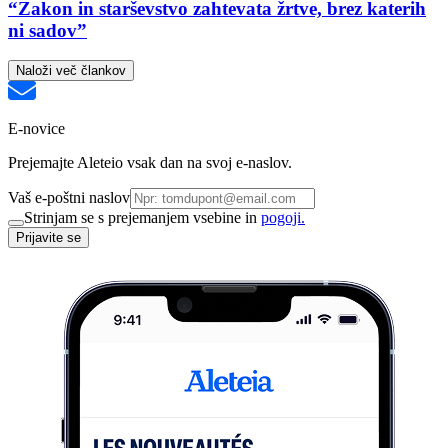
“Zakon in starševstvo zahtevata žrtve, brez katerih
ni sadov”
Naloži več člankov
E-novice
Prejemajte Aleteio vsak dan na svoj e-naslov.
Vaš e-poštni naslov
Strinjam se s prejemanjem vsebine in
pogoji.
Prijavite se