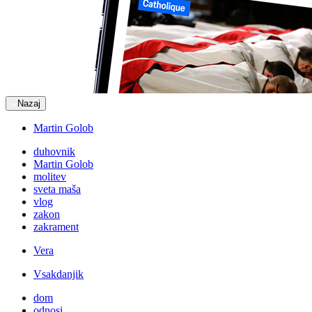
Nazaj
Martin Golob
duhovnik
Martin Golob
molitev
sveta maša
vlog
zakon
zakrament
Vera
Vsakdanjik
dom
odnosi