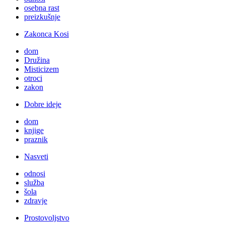
osebna rast
preizkušnje
Zakonca Kosi
dom
Družina
Misticizem
otroci
zakon
Dobre ideje
dom
knjige
praznik
Nasveti
odnosi
služba
šola
zdravje
Prostovoljstvo