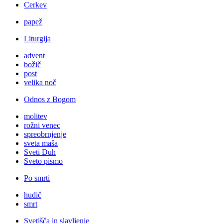
Cerkev
papež
Liturgija
advent
božič
post
velika noč
Odnos z Bogom
molitev
rožni venec
spreobrnjenje
sveta maša
Sveti Duh
Sveto pismo
Po smrti
hudič
smrt
Svetišča in slavljenje