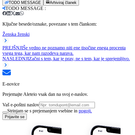
TODO MESSAGE
Arhiviraj članek
TODO MESSAGE
:
Ključne besede/oznake, povezane s tem člankom:
Ženska ženski
PREJŠNJI
Še vedno ne poznamo niti ene tisočine enega procenta
vsega tega, kar nam razodeva narava.
NASLEDNJI
Začni s tem, kar je prav, ne s tem, kar je sprejemljivo.
E-novice
Prejemajte Aleteio vsak dan na svoj e-naslov.
Vaš e-poštni naslov
Strinjam se s prejemanjem vsebine in
pogoji.
Prijavite se