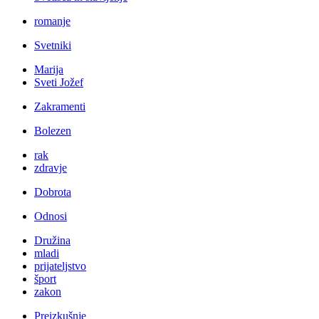
romanje
Svetniki
Marija
Sveti Jožef
Zakramenti
Bolezen
rak
zdravje
Dobrota
Odnosi
Družina
mladi
prijateljstvo
šport
zakon
Preizkušnje