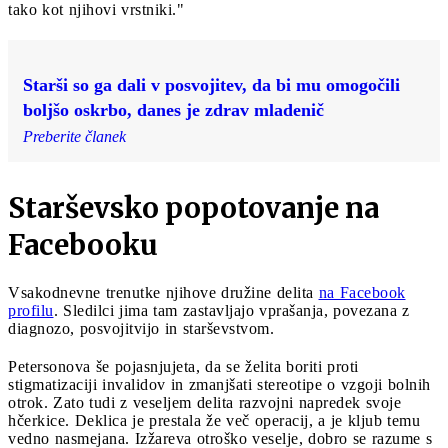
tako kot njihovi vrstniki."
Starši so ga dali v posvojitev, da bi mu omogočili
boljšo oskrbo, danes je zdrav mladenič
Preberite članek
Starševsko popotovanje na
Facebooku
Vsakodnevne trenutke njihove družine delita
na Facebook
profilu
. Sledilci jima tam zastavljajo vprašanja, povezana z
diagnozo, posvojitvijo in starševstvom.
Petersonova še pojasnjujeta, da se želita boriti proti
stigmatizaciji invalidov in zmanjšati stereotipe o vzgoji bolnih
otrok. Zato tudi z veseljem delita razvojni napredek svoje
hčerkice. Deklica je prestala že več operacij, a je kljub temu
vedno nasmejana. Izžareva otroško veselje, dobro se razume s