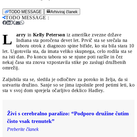
TODO MESSAGE
Arhiviraj članek
TODO MESSAGE
:
L
arry
in
Kelly Peterson
iz ameriške zvezne države
Indiana sta poročena devet let. Prvič sta se srečala na
taboru otrok z diagnozo spine bifide, ko sta bila stara 10
let. Ugotovila sta, da imata veliko skupnega, celo rodila sta se
na isti dan. Po koncu tabora so se njune poti razšle in čez
nekaj časa sta znova vzpostavila stike po zaslugi družbenih
omrežij.
Zaljubila sta se, sledila je odločitev za poroko in želja, da si
ustvarita družino. Sanje so se jima izpolnile pred petimi leti, ko
sta v svoj dom sprejela očarljivo deklico Hadley.
Živi s cerebralno paralizo: “Podporo družine čutim
čisto vsak trenutek”
Preberite članek