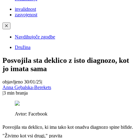
invalidnost
zasvojenost
✕
Navdihujoče zgodbe
Družina
Posvojila sta deklico z isto diagnozo, kot
jo imata sama
objavljeno 30/01/25
|
Anna Gębalska-Berekets
|
3
min branja
Avtor:
Facebook
Posvojila sta deklico, ki ima tako kot onadva diagnozo spine bifide.
"Živimo kot vsi drugi," pravita