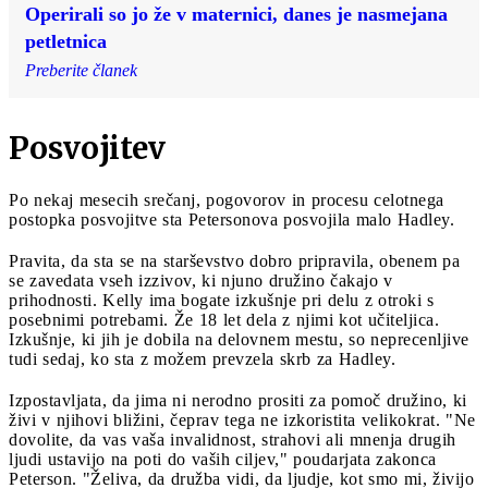
Operirali so jo že v maternici, danes je nasmejana
petletnica
Preberite članek
Posvojitev
Po nekaj mesecih srečanj, pogovorov in procesu celotnega
postopka posvojitve sta Petersonova posvojila malo Hadley.
Pravita, da sta se na starševstvo dobro pripravila, obenem pa
se zavedata vseh izzivov, ki njuno družino čakajo v
prihodnosti. Kelly ima bogate izkušnje pri delu z otroki s
posebnimi potrebami. Že 18 let dela z njimi kot učiteljica.
Izkušnje, ki jih je dobila na delovnem mestu, so neprecenljive
tudi sedaj, ko sta z možem prevzela skrb za Hadley.
Izpostavljata, da jima ni nerodno prositi za pomoč družino, ki
živi v njihovi bližini, čeprav tega ne izkoristita velikokrat. "Ne
dovolite, da vas vaša invalidnost, strahovi ali mnenja drugih
ljudi ustavijo na poti do vaših ciljev," poudarjata zakonca
Peterson. "Želiva, da družba vidi, da ljudje, kot smo mi, živijo