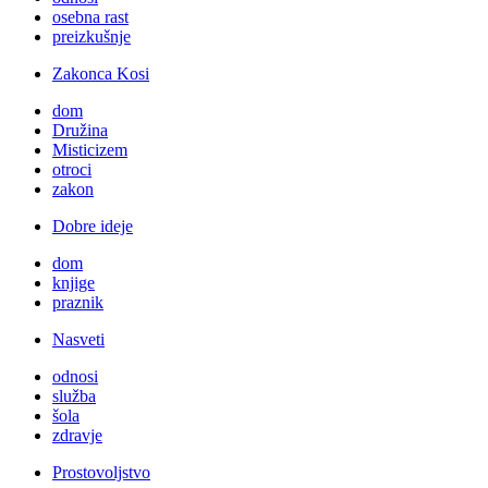
osebna rast
preizkušnje
Zakonca Kosi
dom
Družina
Misticizem
otroci
zakon
Dobre ideje
dom
knjige
praznik
Nasveti
odnosi
služba
šola
zdravje
Prostovoljstvo