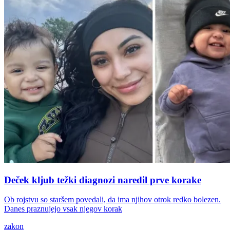
Deček kljub težki diagnozi naredil prve korake
Ob rojstvu so staršem povedali, da ima njihov otrok redko bolezen.
Danes praznujejo vsak njegov korak
zakon