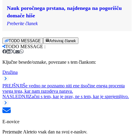
Nauk poročnega prstana, najdenega na pogorišču
domače hiše
Preberite članek
TODO MESSAGE
Arhiviraj članek
TODO MESSAGE
:
Ključne besede/oznake, povezane s tem člankom:
Družina
PREJŠNJI
Še vedno ne poznamo niti ene tisočine enega procenta
vsega tega, kar nam razodeva narava.
NASLEDNJI
Začni s tem, kar je prav, ne s tem, kar je sprejemljivo.
E-novice
Prejemajte Aleteio vsak dan na svoj e-naslov.