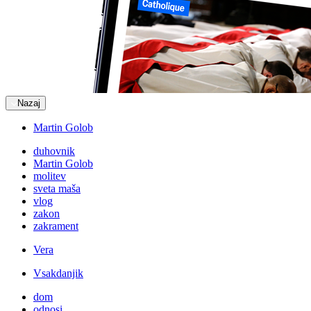
Nazaj
Martin Golob
duhovnik
Martin Golob
molitev
sveta maša
vlog
zakon
zakrament
Vera
Vsakdanjik
dom
odnosi