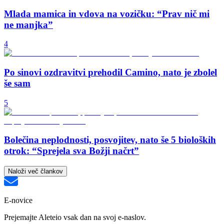
Mlada mamica in vdova na vozičku: “Prav nič mi
ne manjka”
4
Po sinovi ozdravitvi prehodil Camino, nato je zbolel
še sam
5
Bolečina neplodnosti, posvojitev, nato še 5 bioloških
otrok: “Sprejela sva Božji načrt”
Naloži več člankov
E-novice
Prejemajte Aleteio vsak dan na svoj e-naslov.