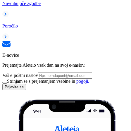
Navdihujoče zgodbe
Poročilo
E-novice
Prejemajte Aleteio vsak dan na svoj e-naslov.
Vaš e-poštni naslov
Strinjam se s prejemanjem vsebine in
pogoji.
Prijavite se