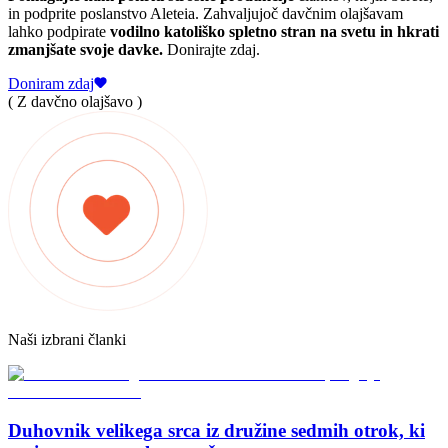
in podprite poslanstvo Aleteia. Zahvaljujoč davčnim olajšavam
lahko podpirate
vodilno katoliško spletno stran na svetu in hkrati
zmanjšate svoje davke.
Donirajte zdaj.
Doniram zdaj
( Z davčno olajšavo )
Naši izbrani članki
Duhovnik velikega srca iz družine sedmih otrok, ki