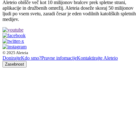
Aleteio obišče več kot 10 milijonov bralcev prek spletne strani,
aplikacije in družbenih omrežij. Aleteia doseže skoraj 50 milijonov
ljudi po vsem svetu, zaradi česar je eden vodilnih katoliških spletnih
medijev.
© 2025 Aleteia
Donirajte
Kdo smo?
Pravne infomacije
Kontaktirajte Aleteio
Zasebnost