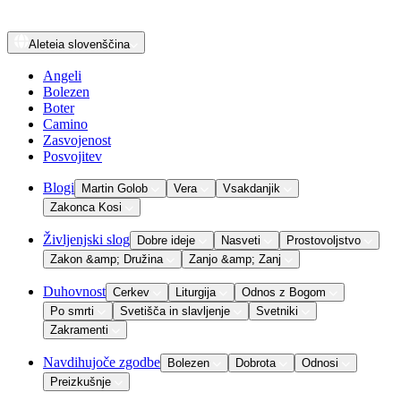
Aleteia
slovenščina
Angeli
Bolezen
Boter
Camino
Zasvojenost
Posvojitev
Blogi
Martin Golob
Vera
Vsakdanjik
Zakonca Kosi
Življenjski slog
Dobre ideje
Nasveti
Prostovoljstvo
Zakon &amp; Družina
Zanjo &amp; Zanj
Duhovnost
Cerkev
Liturgija
Odnos z Bogom
Po smrti
Svetišča in slavljenje
Svetniki
Zakramenti
Navdihujoče zgodbe
Bolezen
Dobrota
Odnosi
Preizkušnje