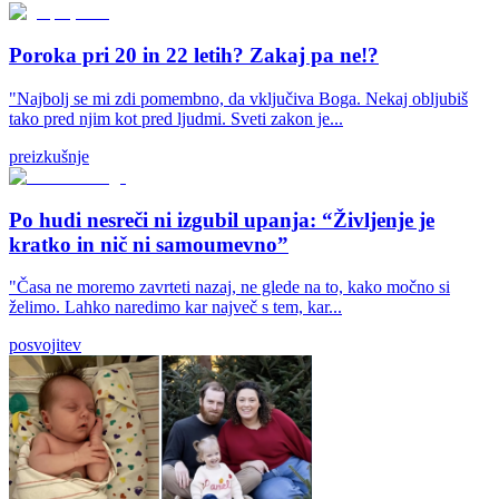
Poroka pri 20 in 22 letih? Zakaj pa ne!?
"Najbolj se mi zdi pomembno, da vključiva Boga. Nekaj obljubiš
tako pred njim kot pred ljudmi. Sveti zakon je...
preizkušnje
Po hudi nesreči ni izgubil upanja: “Življenje je
kratko in nič ni samoumevno”
"Časa ne moremo zavrteti nazaj, ne glede na to, kako močno si
želimo. Lahko naredimo kar največ s tem, kar...
posvojitev