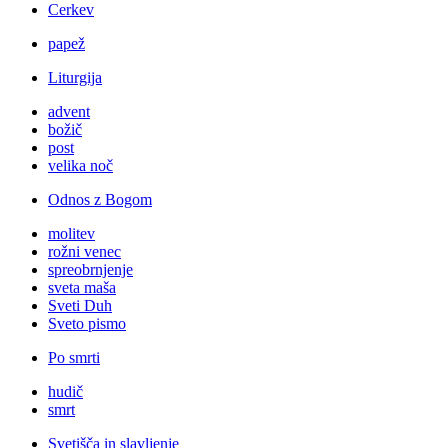
Cerkev
papež
Liturgija
advent
božič
post
velika noč
Odnos z Bogom
molitev
rožni venec
spreobrnjenje
sveta maša
Sveti Duh
Sveto pismo
Po smrti
hudič
smrt
Svetišča in slavljenje