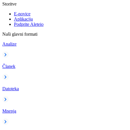
Storitve
E-novice
Aplikacija
Podprite Aleteio
Naši glavni formati
Analize
Članek
Datoteka
Mnenja