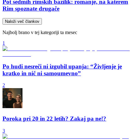
Pot sedmih rimskih bazilik: romanje, na katerem
Rim spoznate drugače
Naloži več člankov
Najbolj brano v tej kategoriji ta mesec
1
Po hudi nesreči ni izgubil upanja: “Življenje je
kratko in nič ni samoumevno”
2
Poroka pri 20 in 22 letih? Zakaj pa ne!?
3