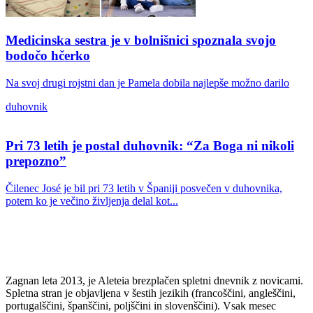
Medicinska sestra je v bolnišnici spoznala svojo
bodočo hčerko
Na svoj drugi rojstni dan je Pamela dobila najlepše možno darilo
duhovnik
Pri 73 letih je postal duhovnik: “Za Boga ni nikoli
prepozno”
Čilenec José je bil pri 73 letih v Španiji posvečen v duhovnika,
potem ko je večino življenja delal kot...
Zagnan leta 2013, je Aleteia brezplačen spletni dnevnik z novicami.
Spletna stran je objavljena v šestih jezikih (francoščini, angleščini,
portugalščini, španščini, poljščini in slovenščini). Vsak mesec