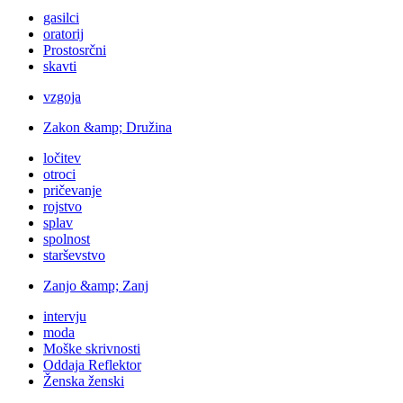
gasilci
oratorij
Prostosrčni
skavti
vzgoja
Zakon &amp; Družina
ločitev
otroci
pričevanje
rojstvo
splav
spolnost
starševstvo
Zanjo &amp; Zanj
intervju
moda
Moške skrivnosti
Oddaja Reflektor
Ženska ženski