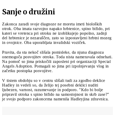
Sanje o družini
Zakonca zaradi svoje diagnoze ne moreta imeti bioloških
otrok. Oba imata razvojno napako hrbtenice, spino bifido, pri
kateri se vretenca pri otroku ne izoblikujejo popolno, zadnji
del hrbtenice je nezaraščen, zato so izpostavljeni hrbtni mozeg
in ovojnice. Oba uporabljata invalidski voziček.
Pravita, da sta nekoč slišala pomisleke, da njuna diagnoza
onemogoča posvojitev otroka. Toda nista nameravala odnehati.
Na pomoč so jima priskočili zaposleni pri organizaciji Special
Angels Adoption. Pomagali so jima pri izpolnjevanju vlog in
začetku postopka posvojitve.
V tistem obdobju so v centru slišali tudi za zgodbo deklice
Hadley in vedeli so, da želijo tej posebni deklici nuditi
ljubezen, varnost, razumevanje in podporo. "Kdo bi bolje
pripravil otroka s spino bifido na samostojnost in skrb zase?"
je svojo podporo zakoncema namenila Hadleyjina zdravnica.