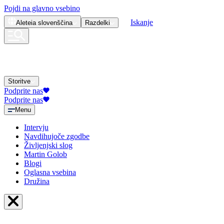
Pojdi na glavno vsebino
Iskanje
Aleteia
slovenščina
Razdelki
Storitve
Podprite nas
Podprite nas
Menu
Intervju
Navdihujoče zgodbe
Življenjski slog
Martin Golob
Blogi
Oglasna vsebina
Družina