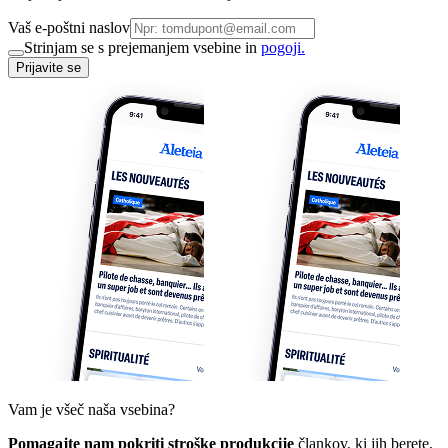
Vaš e-poštni naslov
Strinjam se s prejemanjem vsebine in
pogoji.
Prijavite se
Vam je všeč naša vsebina?
Pomagajte nam pokriti stroške produkcije
člankov, ki jih berete,