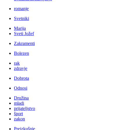
romanje
Svetniki
Marija
Sveti Jožef
Zakramenti
Bolezen
rak
zdravje
Dobrota
Odnosi
Družina
mladi
prijateljstvo
šport
zakon
Preizkušnje