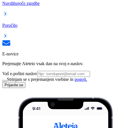
Navdihujoče zgodbe
Poročilo
E-novice
Prejemajte Aleteio vsak dan na svoj e-naslov.
Vaš e-poštni naslov
Strinjam se s prejemanjem vsebine in
pogoji.
Prijavite se