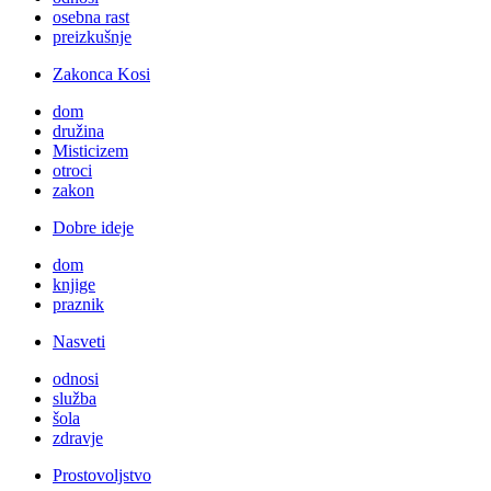
osebna rast
preizkušnje
Zakonca Kosi
dom
družina
Misticizem
otroci
zakon
Dobre ideje
dom
knjige
praznik
Nasveti
odnosi
služba
šola
zdravje
Prostovoljstvo