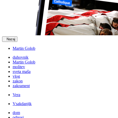
Nazaj
Martin Golob
duhovnik
Martin Golob
molitev
sveta maša
vlog
zakon
zakrament
Vera
Vsakdanjik
dom
odnosi