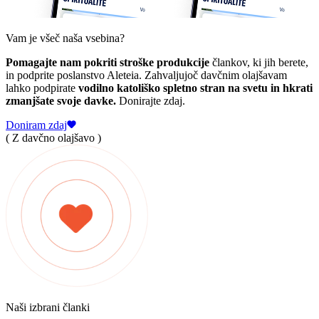
Vam je všeč naša vsebina?
Pomagajte nam pokriti stroške produkcije
člankov, ki jih berete,
in podprite poslanstvo Aleteia. Zahvaljujoč davčnim olajšavam
lahko podpirate
vodilno katoliško spletno stran na svetu in hkrati
zmanjšate svoje davke.
Donirajte zdaj.
Doniram zdaj
( Z davčno olajšavo )
Naši izbrani članki