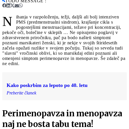
TODO MESSAGE
:
N
ihanja v razpoloženju, težji, daljši ali bolj intenziven
PMS (predmenstrualni sindrom), krajšanje cikla s
pogostejšimi menstruacijami, težave pri koncentraciji,
pekoče oči, bolečine v sklepih … Ne opisujemo poglavij v
zdravstvenem priročniku, pač pa bodo našteti simptomi
poznani marsikateri ženski, ki je nekje v svojih štiridesetih
začela opažati razlike v svojem počutju. Tukaj so seveda tudi
"slavni" vročinski oblivi, ki so marsikdaj edini poznani ali
omenjeni simptom perimenopavze in menopavze. Še zdaleč pa
ne edini.
Kako poskrbim za lepoto po 40. letu
Preberite članek
Perimenopavza in menopavza
naj ne bosta tabu tema!