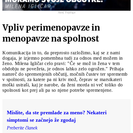
Anej Fajdiga
Vpliv perimenopavze in
menopavze na spolnost
Komunikacija in to, da preprosto razložimo, kaj se z nami
dogaja, je izjemno pomembna tudi za odnos med možem in
ženo. Milena Igličar celo pravi: "Če se mož in žena v tem
obdobju ne povežeta, je odnos lahko zelo ogrožen." Prihaja
namreč do spremenjenih občutij, močnih čustev ter sprememb
v spolnosti, za katere pa ni kriv mož, čeprav se marsikateri
moški ustraši, kaj je narobe, da ženi morda ni več toliko do
spolnosti kot prej ali pa so njene potrebe spremenjene.
Mislite, da ste premlade za meno? Nekateri
simptomi se začnejo že zgodaj
Preberite članek