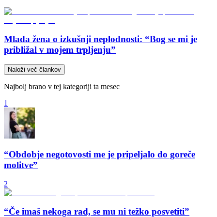
Mlada žena o izkušnji neplodnosti: “Bog se mi je
približal v mojem trpljenju”
Naloži več člankov
Najbolj brano v tej kategoriji ta mesec
1
“Obdobje negotovosti me je pripeljalo do goreče
molitve”
2
“Če imaš nekoga rad, se mu ni težko posvetiti”