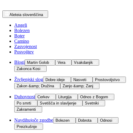
Aleteia
slovenščina
Angeli
Bolezen
Boter
Camino
Zasvojenost
Posvojitev
Blogi
Martin Golob
Vera
Vsakdanjik
Zakonca Kosi
Življenjski slog
Dobre ideje
Nasveti
Prostovoljstvo
Zakon &amp; Družina
Zanjo &amp; Zanj
Duhovnost
Cerkev
Liturgija
Odnos z Bogom
Po smrti
Svetišča in slavljenje
Svetniki
Zakramenti
Navdihujoče zgodbe
Bolezen
Dobrota
Odnosi
Preizkušnje