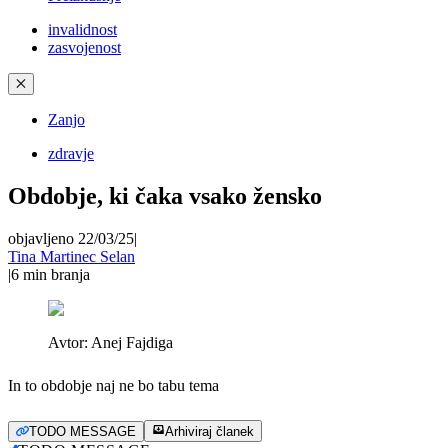
invalidnost
zasvojenost
✕
Zanjo
zdravje
Obdobje, ki čaka vsako žensko
objavljeno 22/03/25
|
Tina Martinec Selan
|
6
min branja
Avtor:
Anej Fajdiga
In to obdobje naj ne bo tabu tema
TODO MESSAGE
Arhiviraj članek