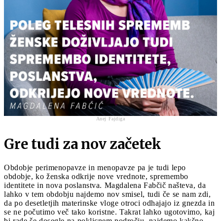
Anej Fajdiga
Gre tudi za nov začetek
Obdobje perimenopavze in menopavze pa je tudi lepo
obdobje, ko ženska odkrije nove vrednote, spremembo
identitete in nova poslanstva. Magdalena Fabčič našteva, da
lahko v tem obdobju najdemo nov smisel, tudi če se nam zdi,
da po desetletjih materinske vloge otroci odhajajo iz gnezda in
se ne počutimo več tako koristne. Takrat lahko ugotovimo, kaj
bi rade še dosegle na poklicnem področju, najdemo kakšno