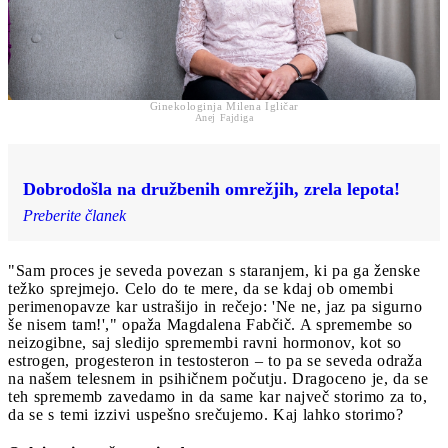
Ginekologinja Milena Igličar
Anej Fajdiga
Dobrodošla na družbenih omrežjih, zrela lepota!
Preberite članek
"Sam proces je seveda povezan s staranjem, ki pa ga ženske
težko sprejmejo. Celo do te mere, da se kdaj ob omembi
perimenopavze kar ustrašijo in rečejo: 'Ne ne, jaz pa sigurno
še nisem tam!'," opaža Magdalena Fabčič. A spremembe so
neizogibne, saj sledijo spremembi ravni hormonov, kot so
estrogen, progesteron in testosteron – to pa se seveda odraža
na našem telesnem in psihičnem počutju. Dragoceno je, da se
teh sprememb zavedamo in da same kar največ storimo za to,
da se s temi izzivi uspešno srečujemo. Kaj lahko storimo?