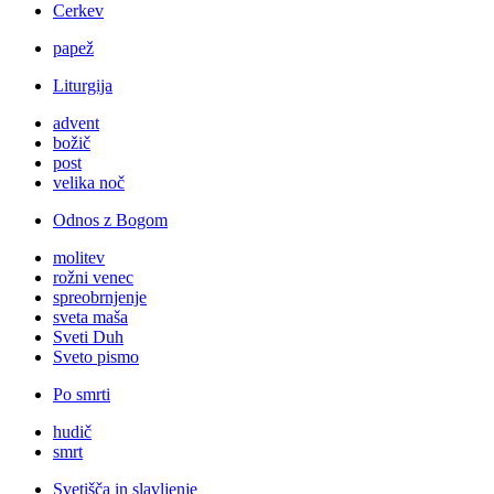
Cerkev
papež
Liturgija
advent
božič
post
velika noč
Odnos z Bogom
molitev
rožni venec
spreobrnjenje
sveta maša
Sveti Duh
Sveto pismo
Po smrti
hudič
smrt
Svetišča in slavljenje