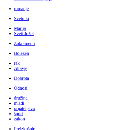
romanje
Svetniki
Marija
Sveti Jožef
Zakramenti
Bolezen
rak
zdravje
Dobrota
Odnosi
družina
mladi
prijateljstvo
šport
zakon
Preizkušnje