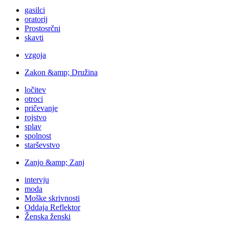
gasilci
oratorij
Prostosrčni
skavti
vzgoja
Zakon &amp; Družina
ločitev
otroci
pričevanje
rojstvo
splav
spolnost
starševstvo
Zanjo &amp; Zanj
intervju
moda
Moške skrivnosti
Oddaja Reflektor
Ženska ženski