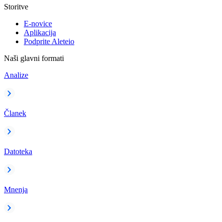
Storitve
E-novice
Aplikacija
Podprite Aleteio
Naši glavni formati
Analize
Članek
Datoteka
Mnenja