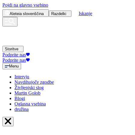
Pojdi na glavno vsebino
Iskanje
Aleteia
slovenščina
Razdelki
Storitve
Podprite nas
Podprite nas
Menu
Intervju
Navdihujoče zgodbe
Življenjski slog
Martin Golob
Blogi
Oglasna vsebina
družina