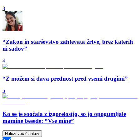
3
“Zakon in starševstvo zahtevata žrtve, brez katerih
ni sadov”
4
“Z možem si dava prednost pred vsemi drugimi”
5
Ko se je soočala z izgorelostjo, so jo opogumljale
mamine besede: “Vse mine”
Naloži več člankov