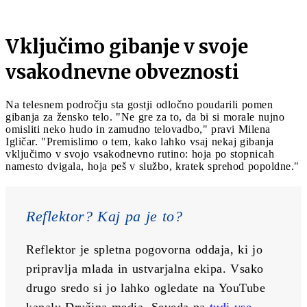
Vključimo gibanje v svoje
vsakodnevne obveznosti
Na telesnem področju sta gostji odločno poudarili pomen
gibanja za žensko telo. "Ne gre za to, da bi si morale nujno
omisliti neko hudo in zamudno telovadbo," pravi Milena
Igličar. "Premislimo o tem, kako lahko vsaj nekaj gibanja
vključimo v svojo vsakodnevno rutino: hoja po stopnicah
namesto dvigala, hoja peš v službo, kratek sprehod popoldne."
Reflektor? Kaj pa je to?
Reflektor je spletna pogovorna oddaja, ki jo 
pripravlja mlada in ustvarjalna ekipa. Vsako 
drugo sredo si jo lahko ogledate na YouTube 
kanalu Družina media. Seveda pa 
tudi vse 