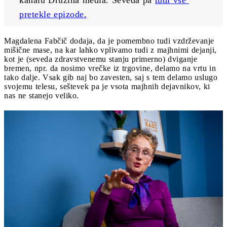
pretekle epizode.
Magdalena Fabčič dodaja, da je pomembno tudi vzdrževanje
mišične mase, na kar lahko vplivamo tudi z majhnimi dejanji,
kot je (seveda zdravstvenemu stanju primerno) dviganje
bremen, npr. da nosimo vrečke iz trgovine, delamo na vrtu in
tako dalje. Vsak gib naj bo zavesten, saj s tem delamo uslugo
svojemu telesu, seštevek pa je vsota majhnih dejavnikov, ki
nas ne stanejo veliko.