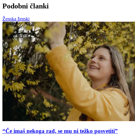
Podobni članki
Ženska ženski
“Če imaš nekoga rad, se mu ni težko posvetiti”