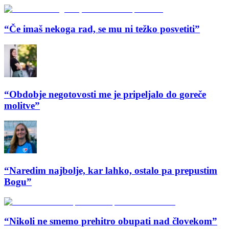
“Če imaš nekoga rad, se mu ni težko posvetiti”
“Obdobje negotovosti me je pripeljalo do goreče
molitve”
“Naredim najbolje, kar lahko, ostalo pa prepustim
Bogu”
“Nikoli ne smemo prehitro obupati nad človekom”