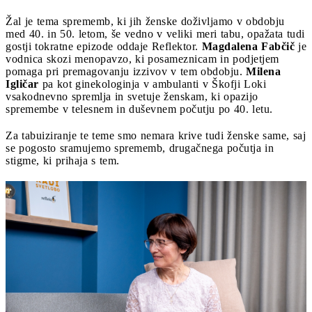
Žal je tema sprememb, ki jih ženske doživljamo v obdobju
med 40. in 50. letom, še vedno v veliki meri tabu, opažata tudi
gostji tokratne epizode oddaje Reflektor.
Magdalena Fabčič
je
vodnica skozi menopavzo, ki posameznicam in podjetjem
pomaga pri premagovanju izzivov v tem obdobju.
Milena
Igličar
pa kot ginekologinja v ambulanti v Škofji Loki
vsakodnevno spremlja in svetuje ženskam, ki opazijo
spremembe v telesnem in duševnem počutju po 40. letu.
Za tabuiziranje te teme smo nemara krive tudi ženske same, saj
se pogosto sramujemo sprememb, drugačnega počutja in
stigme, ki prihaja s tem.