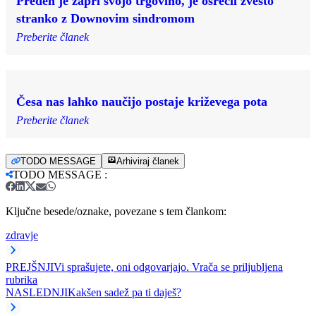
Preden je zaprl svojo trgovino, je osrečil zvesto
stranko z Downovim sindromom
Preberite članek
Česa nas lahko naučijo postaje križevega pota
Preberite članek
TODO MESSAGE
Arhiviraj članek
TODO MESSAGE
:
Ključne besede/oznake, povezane s tem člankom:
zdravje
PREJŠNJI
Vi sprašujete, oni odgovarjajo. Vrača se priljubljena
rubrika
NASLEDNJI
Kakšen sadež pa ti daješ?