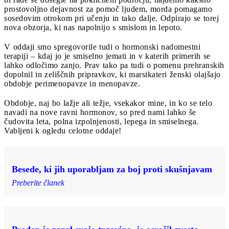
prostovoljno dejavnost za pomoč ljudem, morda pomagamo
sosedovim otrokom pri učenju in tako dalje. Odpirajo se torej
nova obzorja, ki nas napolnijo s smislom in lepoto.
V oddaji smo spregovorile tudi o hormonski nadomestni
terapiji – kdaj jo je smiselno jemati in v katerih primerih se
lahko odločimo zanjo. Prav tako pa tudi o pomenu prehranskih
dopolnil in zeliščnih pripravkov, ki marsikateri ženski olajšajo
obdobje perimenopavze in menopavze.
Obdobje, naj bo lažje ali težje, vsekakor mine, in ko se telo
navadi na nove ravni hormonov, so pred nami lahko še
čudovita leta, polna izpolnjenosti, lepega in smiselnega.
Vabljeni k ogledu celotne oddaje!
Besede, ki jih uporabljam za boj proti skušnjavam
Preberite članek