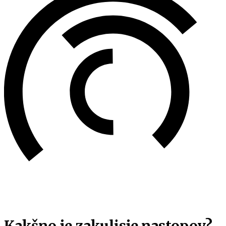
Kakšno je zakulisje nastopov?