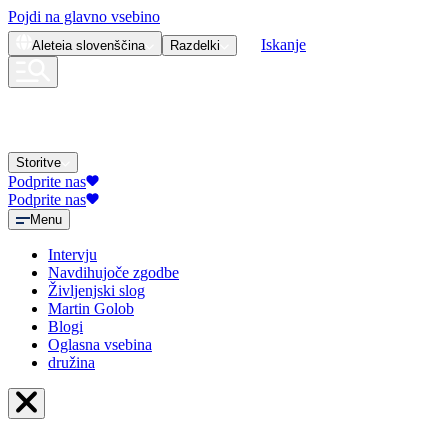
Pojdi na glavno vsebino
Iskanje
Aleteia
slovenščina
Razdelki
Storitve
Podprite nas
Podprite nas
Menu
Intervju
Navdihujoče zgodbe
Življenjski slog
Martin Golob
Blogi
Oglasna vsebina
družina