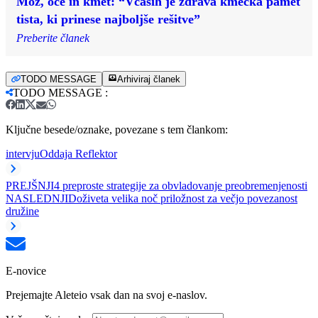
Mož, oče in kmet: “Včasih je zdrava kmečka pamet
tista, ki prinese najboljše rešitve”
Preberite članek
TODO MESSAGE
Arhiviraj članek
TODO MESSAGE
:
Ključne besede/oznake, povezane s tem člankom:
intervju
Oddaja Reflektor
PREJŠNJI
4 preproste strategije za obvladovanje preobremenjenosti
NASLEDNJI
Doživeta velika noč priložnost za večjo povezanost
družine
E-novice
Prejemajte Aleteio vsak dan na svoj e-naslov.