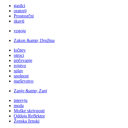
gasilci
oratorij
Prostosrčni
skavti
vzgoja
Zakon &amp; Družina
ločitev
otroci
pričevanje
rojstvo
splav
spolnost
starševstvo
Zanjo &amp; Zanj
intervju
moda
Moške skrivnosti
Oddaja Reflektor
Ženska ženski