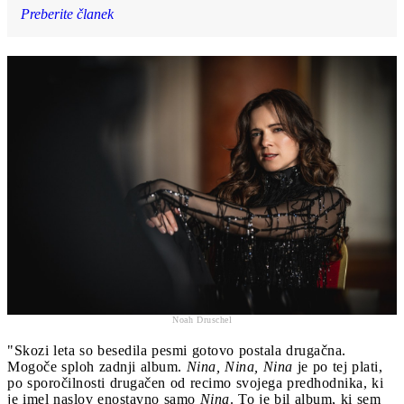
Preberite članek
Noah Druschel
"Skozi leta so besedila pesmi gotovo postala drugačna.
Mogoče sploh zadnji album.
Nina, Nina, Nina
je po tej plati,
po sporočilnosti drugačen od recimo svojega predhodnika, ki
je imel naslov enostavno samo
Nina
. To je bil album, ki sem