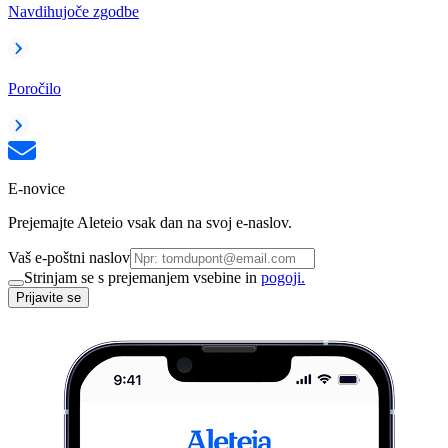
Navdihujoče zgodbe
Poročilo
E-novice
Prejemajte Aleteio vsak dan na svoj e-naslov.
Vaš e-poštni naslov
Strinjam se s prejemanjem vsebine in
pogoji.
Prijavite se