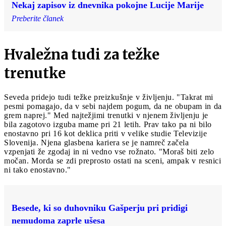
Nekaj zapisov iz dnevnika pokojne Lucije Marije
Preberite članek
Hvaležna tudi za težke
trenutke
Seveda pridejo tudi težke preizkušnje v življenju. "Takrat mi
pesmi pomagajo, da v sebi najdem pogum, da ne obupam in da
grem naprej." Med najtežjimi trenutki v njenem življenju je
bila zagotovo izguba mame pri 21 letih. Prav tako pa ni bilo
enostavno pri 16 kot deklica priti v velike studie Televizije
Slovenija. Njena glasbena kariera se je namreč začela
vzpenjati že zgodaj in ni vedno vse rožnato. "Moraš biti zelo
močan. Morda se zdi preprosto ostati na sceni, ampak v resnici
ni tako enostavno."
Besede, ki so duhovniku Gašperju pri pridigi
nemudoma zaprle ušesa