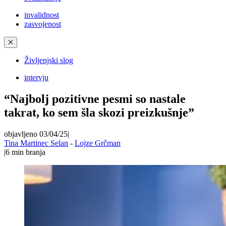
invalidnost
zasvojenost
✕
Življenjski slog
intervju
“Najbolj pozitivne pesmi so nastale
takrat, ko sem šla skozi preizkušnje”
objavljeno 03/04/25
|
Tina Martinec Selan
-
Lojze Grčman
|
6
min branja