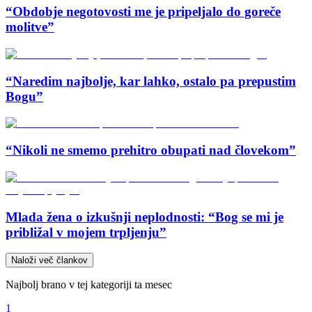
“Obdobje negotovosti me je pripeljalo do goreče
molitve”
“Naredim najbolje, kar lahko, ostalo pa prepustim
Bogu”
“Nikoli ne smemo prehitro obupati nad človekom”
Mlada žena o izkušnji neplodnosti: “Bog se mi je
približal v mojem trpljenju”
Naloži več člankov
Najbolj brano v tej kategoriji ta mesec
1