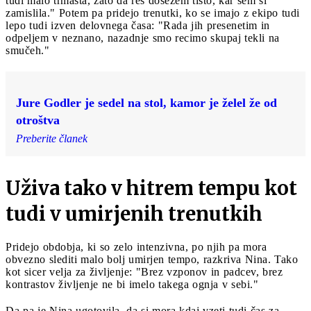
tudi malo trmasta, zato da res dosežem tisto, kar sem si
zamislila." Potem pa pridejo trenutki, ko se imajo z ekipo tudi
lepo tudi izven delovnega časa: "Rada jih presenetim in
odpeljem v neznano, nazadnje smo recimo skupaj tekli na
smučeh."
Jure Godler je sedel na stol, kamor je želel že od
otroštva
Preberite članek
Uživa tako v hitrem tempu kot
tudi v umirjenih trenutkih
Pridejo obdobja, ki so zelo intenzivna, po njih pa mora
obvezno slediti malo bolj umirjen tempo, razkriva Nina. Tako
kot sicer velja za življenje: "Brez vzponov in padcev, brez
kontrastov življenje ne bi imelo takega ognja v sebi."
Da pa je Nina ugotovila, da si mora kdaj vzeti tudi čas za