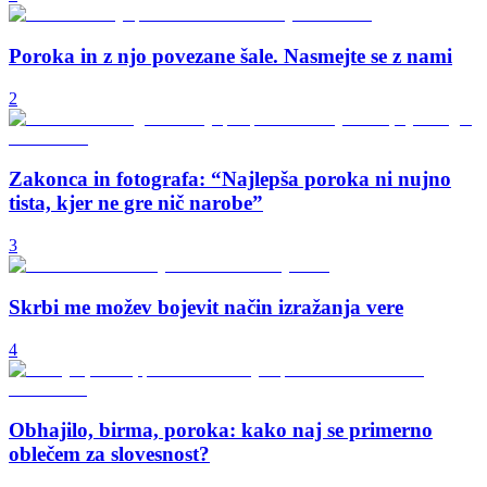
Poroka in z njo povezane šale. Nasmejte se z nami
2
Zakonca in fotografa: “Najlepša poroka ni nujno
tista, kjer ne gre nič narobe”
3
Skrbi me možev bojevit način izražanja vere
4
Obhajilo, birma, poroka: kako naj se primerno
oblečem za slovesnost?