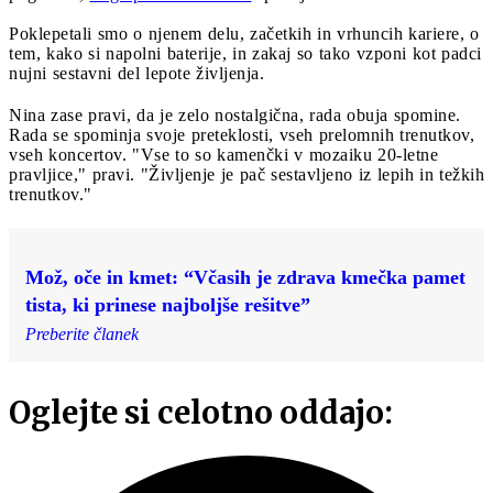
Poklepetali smo o njenem delu, začetkih in vrhuncih kariere, o
tem, kako si napolni baterije, in zakaj so tako vzponi kot padci
nujni sestavni del lepote življenja.
Nina zase pravi, da je zelo nostalgična, rada obuja spomine.
Rada se spominja svoje preteklosti, vseh prelomnih trenutkov,
vseh koncertov. "Vse to so kamenčki v mozaiku 20-letne
pravljice," pravi. "Življenje je pač sestavljeno iz lepih in težkih
trenutkov."
Mož, oče in kmet: “Včasih je zdrava kmečka pamet
tista, ki prinese najboljše rešitve”
Preberite članek
Oglejte si celotno oddajo: