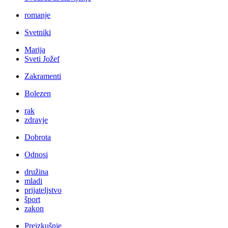
romanje
Svetniki
Marija
Sveti Jožef
Zakramenti
Bolezen
rak
zdravje
Dobrota
Odnosi
družina
mladi
prijateljstvo
šport
zakon
Preizkušnje