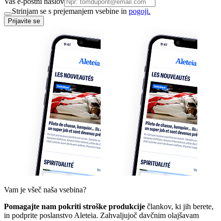
Vaš e-poštni naslov
Strinjam se s prejemanjem vsebine in
pogoji.
Prijavite se
Vam je všeč naša vsebina?
Pomagajte nam pokriti stroške produkcije
člankov, ki jih berete,
in podprite poslanstvo Aleteia. Zahvaljujoč davčnim olajšavam