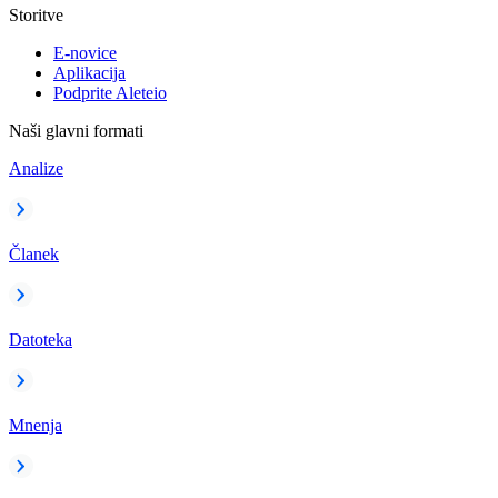
Storitve
E-novice
Aplikacija
Podprite Aleteio
Naši glavni formati
Analize
Članek
Datoteka
Mnenja