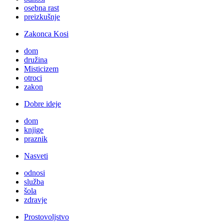
osebna rast
preizkušnje
Zakonca Kosi
dom
družina
Misticizem
otroci
zakon
Dobre ideje
dom
knjige
praznik
Nasveti
odnosi
služba
šola
zdravje
Prostovoljstvo