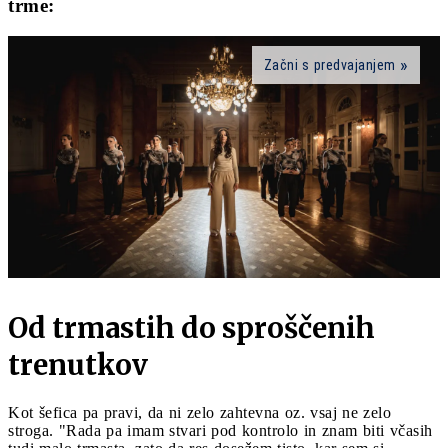
trme:
Začni s predvajanjem
Od trmastih do sproščenih
trenutkov
Kot šefica pa pravi, da ni zelo zahtevna oz. vsaj ne zelo
stroga. "Rada pa imam stvari pod kontrolo in znam biti včasih