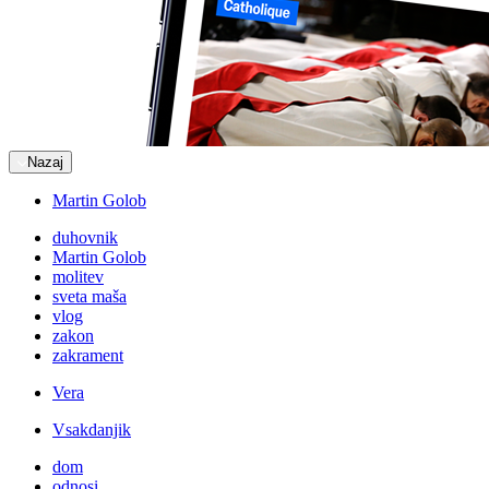
Nazaj
Martin Golob
duhovnik
Martin Golob
molitev
sveta maša
vlog
zakon
zakrament
Vera
Vsakdanjik
dom
odnosi