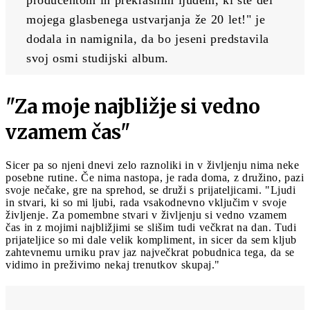
mojega glasbenega ustvarjanja že 20 let!" je 
dodala in namignila, da bo jeseni predstavila 
svoj osmi studijski album. 
"Za moje najbližje si vedno
vzamem čas"
Sicer pa so njeni dnevi zelo raznoliki in v življenju nima neke
posebne rutine. Če nima nastopa, je rada doma, z družino, pazi
svoje nečake, gre na sprehod, se druži s prijateljicami. "Ljudi
in stvari, ki so mi ljubi, rada vsakodnevno vključim v svoje
življenje. Za pomembne stvari v življenju si vedno vzamem
čas in z mojimi najbližjimi se slišim tudi večkrat na dan. Tudi
prijateljice so mi dale velik kompliment, in sicer da sem kljub
zahtevnemu urniku prav jaz največkrat pobudnica tega, da se
vidimo in preživimo nekaj trenutkov skupaj."