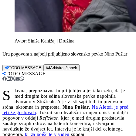
Avtor:
Siniša Kanižaj | Družina
Ura pogovora z najbolj priljubljeno slovensko pevko Nino Pušlar
TODO MESSAGE
Arhiviraj članek
TODO MESSAGE
:
S
lavna, prepoznavna in priljubljena je; tako zelo, da je
med drugim kot edina slovenska pevka napolnila
dvorano v Stožicah. A je v isti sapi tudi in predvsem
srčna, skromna in preprosta.
Nina Pušlar
.
Na Aleteii je pred
leti že gostovala
. Tokrat smo hvaležni za njen obisk in daljši
pogovor v oddaji
Reflektor
, kjer je med drugim predstavila
zaodrje svojih odrov, na katerih koncertira, ustvarja in
navdušuje že dvajset let. Intervju je le krajši del celotnega
pogovora,
ki ga poiščite v videu
spodaj.