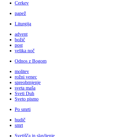
Cerkev
papež
Liturgija
advent
božič
post
velika noč
Odnos z Bogom
molitev
rožni venec
spreobrnjenje
sveta maša
Sveti Duh
Sveto pismo
Po smrti
hudič
smrt
Svetišča in slavljenje