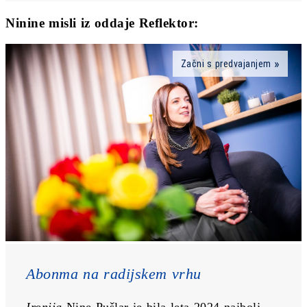
Ninine misli iz oddaje Reflektor:
Začni s predvajanjem
Abonma na radijskem vrhu
Ironija 
Nine Pušlar je bila leta 2024 najbolj 