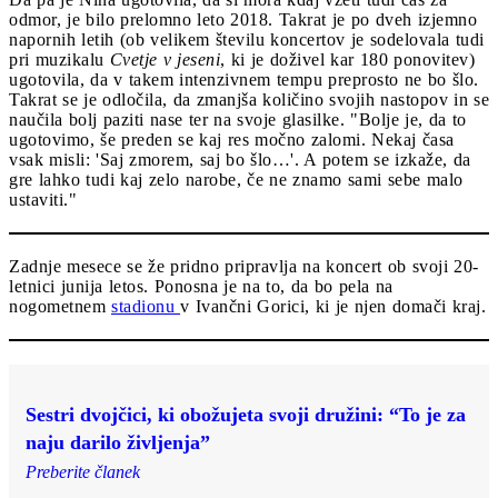
odmor, je bilo prelomno leto 2018. Takrat je po dveh izjemno
napornih letih (ob velikem številu koncertov je sodelovala tudi
pri muzikalu
Cvetje v jeseni
, ki je doživel kar 180 ponovitev)
ugotovila, da v takem intenzivnem tempu preprosto ne bo šlo.
Takrat se je odločila, da zmanjša količino svojih nastopov in se
naučila bolj paziti nase ter na svoje glasilke. "Bolje je, da to
ugotovimo, še preden se kaj res močno zalomi. Nekaj časa
vsak misli: 'Saj zmorem, saj bo šlo…'. A potem se izkaže, da
gre lahko tudi kaj zelo narobe, če ne znamo sami sebe malo
ustaviti."
Zadnje mesece se že pridno pripravlja na koncert ob svoji 20-
letnici junija letos. Ponosna je na to, da bo pela na
nogometnem
stadionu
v Ivančni Gorici, ki je njen domači kraj.
Sestri dvojčici, ki obožujeta svoji družini: “To je za
naju darilo življenja”
Preberite članek