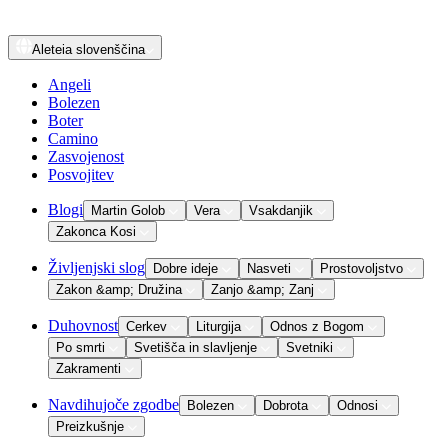
Aleteia
slovenščina
Angeli
Bolezen
Boter
Camino
Zasvojenost
Posvojitev
Blogi
Martin Golob
Vera
Vsakdanjik
Zakonca Kosi
Življenjski slog
Dobre ideje
Nasveti
Prostovoljstvo
Zakon &amp; Družina
Zanjo &amp; Zanj
Duhovnost
Cerkev
Liturgija
Odnos z Bogom
Po smrti
Svetišča in slavljenje
Svetniki
Zakramenti
Navdihujoče zgodbe
Bolezen
Dobrota
Odnosi
Preizkušnje