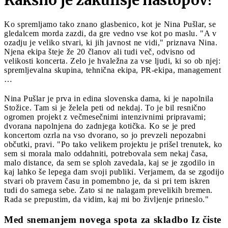
Ko spremljamo tako znano glasbenico, kot je Nina Pušlar, se
gledalcem morda zazdi, da gre vedno vse kot po maslu. "A v
ozadju je veliko stvari, ki jih javnost ne vidi," priznava Nina.
Njena ekipa šteje že 20 članov ali tudi več, odvisno od
velikosti koncerta. Zelo je hvaležna za vse ljudi, ki so ob njej:
spremljevalna skupina, tehnična ekipa, PR-ekipa, management
…
Nina Pušlar je prva in edina slovenska dama, ki je napolnila
Stožice. Tam si je želela peti od nekdaj. To je bil resnično
ogromen projekt z večmesečnimi intenzivnimi pripravami;
dvorana napolnjena do zadnjega kotička. Ko se je pred
koncertom ozrla na vso dvorano, so jo prevzeli nepozabni
občutki, pravi. "Po tako velikem projektu je prišel trenutek, ko
sem si morala malo oddahniti, potrebovala sem nekaj časa,
malo distance, da sem se sploh zavedala, kaj se je zgodilo in
kaj lahko še lepega dam svoji publiki. Verjamem, da se zgodijo
stvari ob pravem času in pomembno je, da si pri tem iskren
tudi do samega sebe. Zato si ne nalagam prevelikih bremen.
Rada se prepustim, da vidim, kaj mi bo življenje prineslo."
Med snemanjem novega spota za skladbo Iz čiste