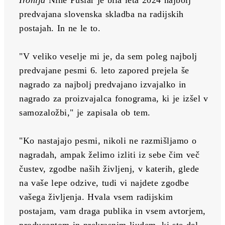
predvajana slovenska skladba na radijskih 
postajah. In ne le to. 
"V veliko veselje mi je, da sem poleg najbolj 
predvajane pesmi 6. leto zapored prejela še 
nagrado za najbolj predvajano izvajalko in 
nagrado za proizvajalca fonograma, ki je izšel v 
samozaložbi," je zapisala ob tem.
"Ko nastajajo pesmi, nikoli ne razmišljamo o 
nagradah, ampak želimo izliti iz sebe čim več 
čustev, zgodbe naših življenj, v katerih, glede 
na vaše lepe odzive, tudi vi najdete zgodbe 
vašega življenja. Hvala vsem radijskim 
postajam, vam draga publika in vsem avtorjem, 
producentom in prekrasnim ljudem, ki ste del 