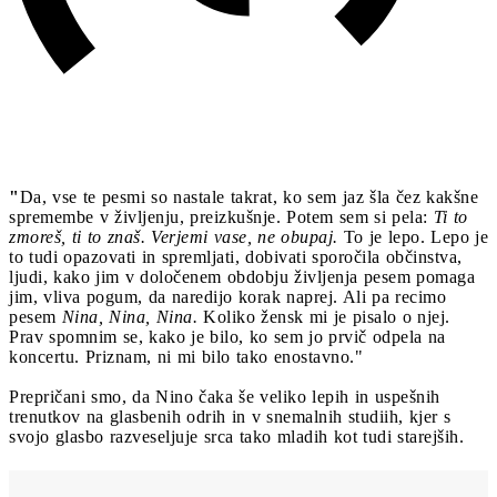
"
Da, vse te pesmi so nastale takrat, ko sem jaz šla čez kakšne
spremembe v življenju, preizkušnje. Potem sem si pela:
Ti to
zmoreš, ti to znaš. Verjemi vase, ne obupaj.
To je lepo. Lepo je
to tudi opazovati in spremljati, dobivati sporočila občinstva,
ljudi, kako jim v določenem obdobju življenja pesem pomaga
jim, vliva pogum, da naredijo korak naprej. Ali pa recimo
pesem
Nina, Nina, Nina.
Koliko žensk mi je pisalo o njej.
Prav spomnim se, kako je bilo, ko sem jo prvič odpela na
koncertu. Priznam, ni mi bilo tako enostavno."
Prepričani smo, da Nino čaka še veliko lepih in uspešnih
trenutkov na glasbenih odrih in v snemalnih studiih, kjer s
svojo glasbo razveseljuje srca tako mladih kot tudi starejših.