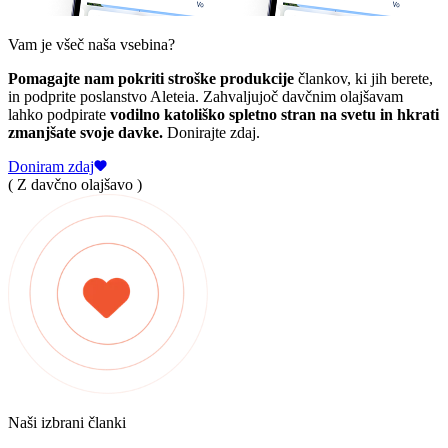
Vam je všeč naša vsebina?
Pomagajte nam pokriti stroške produkcije
člankov, ki jih berete,
in podprite poslanstvo Aleteia. Zahvaljujoč davčnim olajšavam
lahko podpirate
vodilno katoliško spletno stran na svetu in hkrati
zmanjšate svoje davke.
Donirajte zdaj.
Doniram zdaj
( Z davčno olajšavo )
Naši izbrani članki