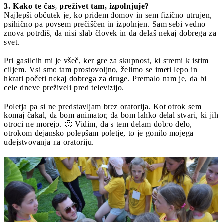
3. Kako te čas, preživet tam, izpolnjuje?
Najlepši občutek je, ko pridem domov in sem fizično utrujen,
psihično pa povsem prečiščen in izpolnjen. Sam sebi vedno
znova potrdiš, da nisi slab človek in da delaš nekaj dobrega za
svet.
Pri gasilcih mi je všeč, ker gre za skupnost, ki stremi k istim
ciljem. Vsi smo tam prostovoljno, želimo se imeti lepo in
hkrati početi nekaj dobrega za druge. Premalo nam je, da bi
cele dneve preživeli pred televizijo.
Poletja pa si ne predstavljam brez oratorija. Kot otrok sem
komaj čakal, da bom animator, da bom lahko delal stvari, ki jih
otroci ne morejo. 🙂 Vidim, da s tem delam dobro delo,
otrokom dejansko polepšam poletje, to je gonilo mojega
udejstvovanja na oratoriju.