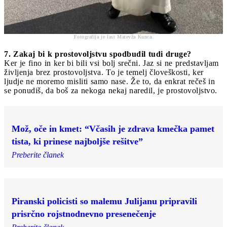
Fotografija je last Matevža Kunca.
7. Zakaj bi k prostovoljstvu spodbudil tudi druge?
Ker je fino in ker bi bili vsi bolj srečni. Jaz si ne predstavljam
življenja brez prostovoljstva. To je temelj človeškosti, ker
ljudje ne moremo misliti samo nase. Že to, da enkrat rečeš in
se ponudiš, da boš za nekoga nekaj naredil, je prostovoljstvo.
Mož, oče in kmet: “Včasih je zdrava kmečka pamet
tista, ki prinese najboljše rešitve”
Preberite članek
Piranski policisti so malemu Julijanu pripravili
prisrčno rojstnodnevno presenečenje