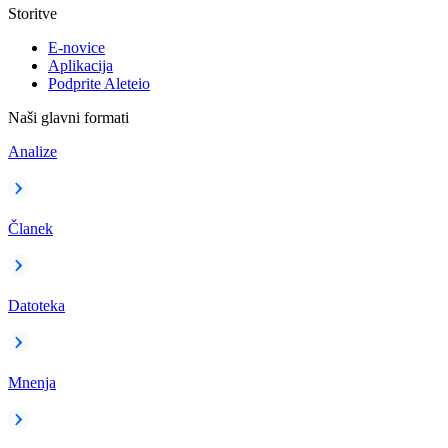
Storitve
E-novice
Aplikacija
Podprite Aleteio
Naši glavni formati
Analize
Članek
Datoteka
Mnenja