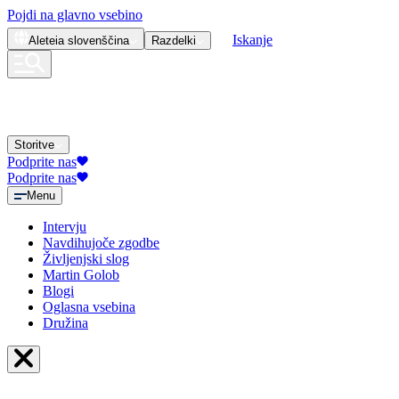
Pojdi na glavno vsebino
Iskanje
Aleteia
slovenščina
Razdelki
Storitve
Podprite nas
Podprite nas
Menu
Intervju
Navdihujoče zgodbe
Življenjski slog
Martin Golob
Blogi
Oglasna vsebina
Družina