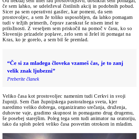
Od nekdaj sem imel rad prostovoljstvo, dostikrat sem pomagal,
če sem lahko, se udeleževal čistilnih akcij in podobnih pobud.
Sicer pa sem operativni gasilec, kar pomeni, da sem
prostovoljec, a sem že toliko usposobljen, da lahko pomagam
tudi v težjih primerih, čeprav zaenkrat še nisem imel te
priložnosti. Z veseljem sem priskočil na pomoč v času, ko so
Slovenijo prizadele poplave, zelo sem si želel iti pomagat na
Kras, ko je gorelo, a sem bil še premlad.
“Če si za mladega človeka vzameš čas, je to zanj
velik znak ljubezni”
Preberite članek
Veliko časa kot prostovoljec namenim tudi Cerkvi in svoji
župniji. Sem član župnijskega pastoralnega sveta, kjer
naredimo veliko dobrega, organiziramo srečanja, druženja,
duhovne vaje, gradimo skupnost in pomagamo drug drugemu,
še posebej starejšim. Poleg tega sem tudi animator na oratoriju,
tako da sploh poleti veliko časa posvetim otrokom in mladim.