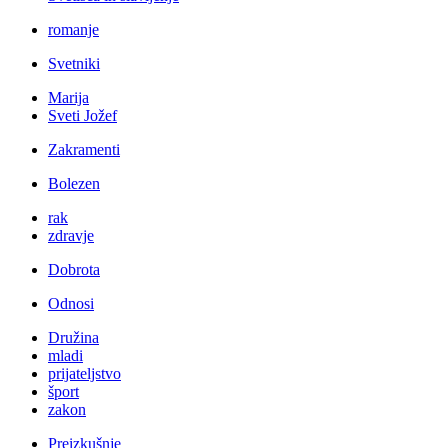
romanje
Svetniki
Marija
Sveti Jožef
Zakramenti
Bolezen
rak
zdravje
Dobrota
Odnosi
Družina
mladi
prijateljstvo
šport
zakon
Preizkušnje