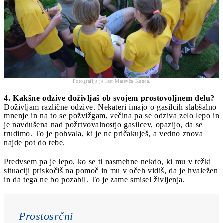
Fotografija je last Matevža Kunca.
4. Kakšne odzive doživljaš ob svojem prostovoljnem delu?
Doživljam različne odzive. Nekateri imajo o gasilcih slabšalno
mnenje in na to se požvižgam, večina pa se odziva zelo lepo in
je navdušena nad požrtvovalnostjo gasilcev, opazijo, da se
trudimo. To je pohvala, ki je ne pričakuješ, a vedno znova
najde pot do tebe.
Predvsem pa je lepo, ko se ti nasmehne nekdo, ki mu v težki
situaciji priskočiš na pomoč in mu v očeh vidiš, da je hvaležen
in da tega ne bo pozabil. To je zame smisel življenja.
Prostosrčni