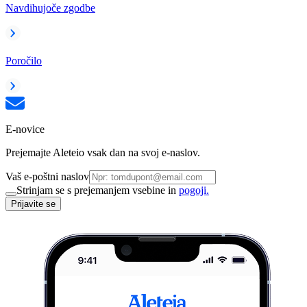
Navdihujoče zgodbe
Poročilo
E-novice
Prejemajte Aleteio vsak dan na svoj e-naslov.
Vaš e-poštni naslov
Strinjam se s prejemanjem vsebine in
pogoji.
Prijavite se