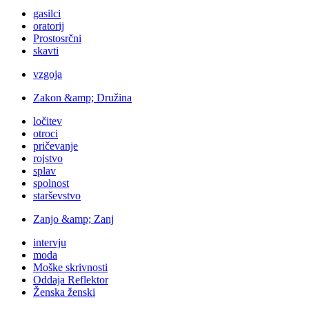
gasilci
oratorij
Prostosrčni
skavti
vzgoja
Zakon &amp; Družina
ločitev
otroci
pričevanje
rojstvo
splav
spolnost
starševstvo
Zanjo &amp; Zanj
intervju
moda
Moške skrivnosti
Oddaja Reflektor
Ženska ženski