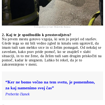
Fotografija je last Matevža Kunca.
2. Kaj te je spodbudilo k prostovoljstvu?
Na prvem mestu gotovo vzgoja, ki sem jo prejel od staršev.
Glede tega so mi bili vedno zgled in kmalu sem ugotovil, da
imam tudi sam mehko srce in si želim pomagati. Od nekdaj se
zavedam, kako prav pride pomoč, ko se znajdeš v slabi
situaciji, in to me žene, da želim tudi sam drugim priskočiti na
pomoč, kadar le utegnem. Lahko bi rekel, da je to
zakoreninjeno v meni.
“Ker ne bomo večno na tem svetu, je pomembno,
za kaj namenimo svoj čas”
Preberite članek