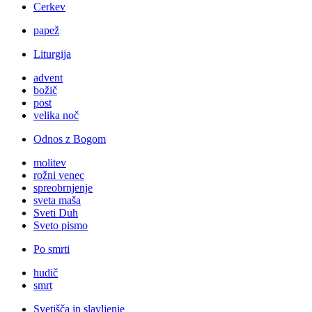
Cerkev
papež
Liturgija
advent
božič
post
velika noč
Odnos z Bogom
molitev
rožni venec
spreobrnjenje
sveta maša
Sveti Duh
Sveto pismo
Po smrti
hudič
smrt
Svetišča in slavljenje