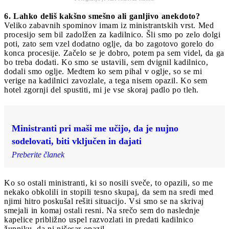
6. Lahko deliš kakšno smešno ali ganljivo anekdoto?
Veliko zabavnih spominov imam iz ministrantskih vrst. Med
procesijo sem bil zadolžen za kadilnico. Šli smo po zelo dolgi
poti, zato sem vzel dodatno oglje, da bo zagotovo gorelo do
konca procesije. Začelo se je dobro, potem pa sem videl, da ga
bo treba dodati. Ko smo se ustavili, sem dvignil kadilnico,
dodali smo oglje. Medtem ko sem pihal v oglje, so se mi
verige na kadilnici zavozlale, a tega nisem opazil. Ko sem
hotel zgornji del spustiti, mi je vse skoraj padlo po tleh.
Ministranti pri maši me učijo, da je nujno
sodelovati, biti vključen in dajati
Preberite članek
Ko so ostali ministranti, ki so nosili sveče, to opazili, so me
nekako obkolili in stopili tesno skupaj, da sem na sredi med
njimi hitro poskušal rešiti situacijo. Vsi smo se na skrivaj
smejali in komaj ostali resni. Na srečo sem do naslednje
kapelice približno uspel razvozlati in predati kadilnico
župniku, da ni ničesar opazil.