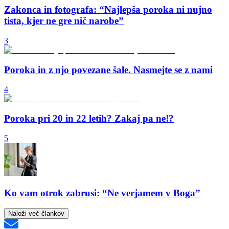
Zakonca in fotografa: “Najlepša poroka ni nujno
tista, kjer ne gre nič narobe”
3
Poroka in z njo povezane šale. Nasmejte se z nami
4
Poroka pri 20 in 22 letih? Zakaj pa ne!?
5
Ko vam otrok zabrusi: “Ne verjamem v Boga”
Naloži več člankov