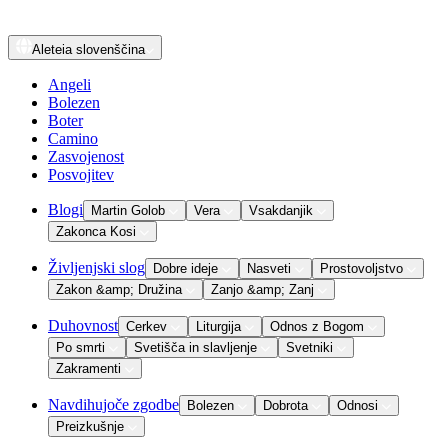
Aleteia
slovenščina
Angeli
Bolezen
Boter
Camino
Zasvojenost
Posvojitev
Blogi
Martin Golob
Vera
Vsakdanjik
Zakonca Kosi
Življenjski slog
Dobre ideje
Nasveti
Prostovoljstvo
Zakon &amp; Družina
Zanjo &amp; Zanj
Duhovnost
Cerkev
Liturgija
Odnos z Bogom
Po smrti
Svetišča in slavljenje
Svetniki
Zakramenti
Navdihujoče zgodbe
Bolezen
Dobrota
Odnosi
Preizkušnje