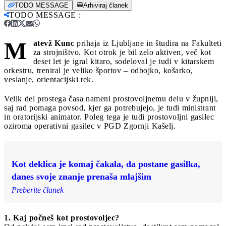
TODO MESSAGE
Arhiviraj članek
TODO MESSAGE
:
M
atevž Kunc
prihaja iz Ljubljane in študira na Fakulteti
za strojništvo. Kot otrok je bil zelo aktiven, več kot
deset let je igral kitaro, sodeloval je tudi v kitarskem
orkestru, treniral je veliko športov – odbojko, košarko,
veslanje, orientacijski tek.
Velik del prostega časa nameni prostovoljnemu delu v župniji,
saj rad pomaga povsod, kjer ga potrebujejo, je tudi ministrant
in oratorijski animator. Poleg tega je tudi prostovoljni gasilec
oziroma operativni gasilec v PGD Zgornji Kašelj.
Kot deklica je komaj čakala, da postane gasilka,
danes svoje znanje prenaša mlajšim
Preberite članek
1. Kaj počneš kot prostovoljec?