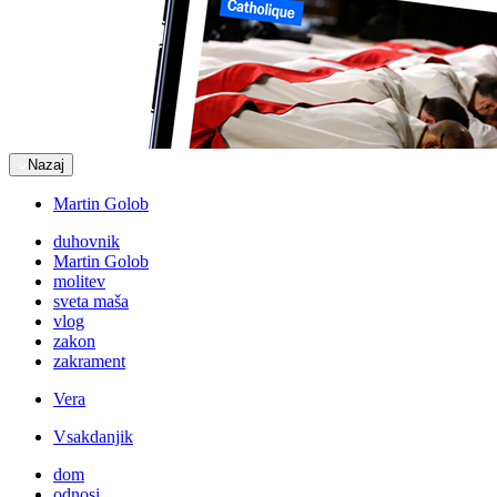
Nazaj
Martin Golob
duhovnik
Martin Golob
molitev
sveta maša
vlog
zakon
zakrament
Vera
Vsakdanjik
dom
odnosi