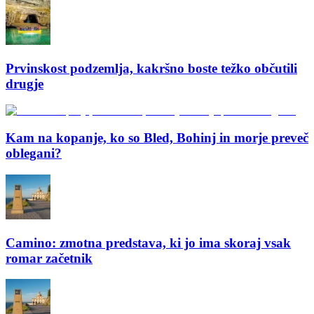
Prvinskost podzemlja, kakršno boste težko občutili
drugje
Kam na kopanje, ko so Bled, Bohinj in morje preveč
oblegani?
Camino: zmotna predstava, ki jo ima skoraj vsak
romar začetnik