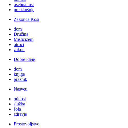
osebna rast
preizkušnje
Zakonca Kosi
dom
Družina
Misticizem
otroci
zakon
Dobre ideje
dom
knjige
praznik
Nasveti
odnosi
služba
šola
zdravje
Prostovoljstvo