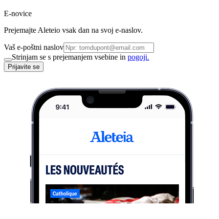
E-novice
Prejemajte Aleteio vsak dan na svoj e-naslov.
Vaš e-poštni naslov
Strinjam se s prejemanjem vsebine in
pogoji.
Prijavite se