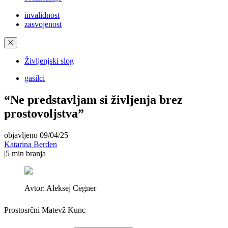
invalidnost
zasvojenost
✕
Življenjski slog
gasilci
“Ne predstavljam si življenja brez
prostovoljstva”
objavljeno 09/04/25
|
Katarina Berden
|
5
min branja
Avtor:
Aleksej Cegner
Prostosrčni Matevž Kunc