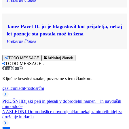
Preberite članek
Janez Pavel II. ju je blagoslovil kot prijatelja, nekaj
let pozneje sta postala mož in žena
Preberite članek
TODO MESSAGE
Arhiviraj članek
TODO MESSAGE
:
Ključne besede/oznake, povezane s tem člankom:
gasilci
mladi
Prostosrčni
PREJŠNJI
Dijaki peli in plesali v dobrodelni namen – in navdušili
mimoidoče
NASLEDNJI
Dobrodošlice novorojenčku: nekaj zanimivih idej za
druženje in darila