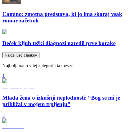
Camino: zmotna predstava, ki jo ima skoraj vsak
romar začetnik
Deček kljub težki diagnozi naredil prve korake
Naloži več člankov
Najbolj brano v tej kategoriji ta mesec
1
Mlada žena o izkušnji neplodnosti: “Bog se mi je
približal v mojem trpljenju”
2