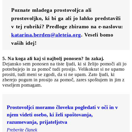
Poznate mladega prostovoljca ali 
prostovoljko, ki bi ga ali jo lahko predstavili 
v tej rubriki? Predloge zbiramo na e-naslovu: 
katarina.berden@aleteia.org
. Veseli bomo 
vaših idej!
5. Na koga ali kaj si najbolj ponosen? In zakaj.
Dejansko sem ponosen na tiste ljudi, ki si želijo pomoči ali jo
potrebujejo in za pomoč tudi prosijo. Velikokrat si ne upamo
prositi, tudi meni se zgodi, da si ne upam. Zato ljudi, ki
zberejo pogum in prosijo za pomoč, zares spoštujem in jim z
veseljem pomagam.
Prostovoljci moramo človeku pogledati v oči in v
njem videti osebo, ki želi spoštovanja,
razumevanja, prijateljstva
Preberite članek