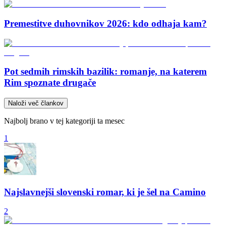
Premestitve duhovnikov 2026: kdo odhaja kam?
Pot sedmih rimskih bazilik: romanje, na katerem
Rim spoznate drugače
Naloži več člankov
Najbolj brano v tej kategoriji ta mesec
1
Najslavnejši slovenski romar, ki je šel na Camino
2