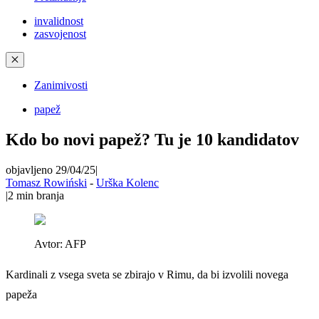
invalidnost
zasvojenost
✕
Zanimivosti
papež
Kdo bo novi papež? Tu je 10 kandidatov
objavljeno 29/04/25
|
Tomasz Rowiński
-
Urška Kolenc
|
2
min branja
Avtor:
AFP
Kardinali z vsega sveta se zbirajo v Rimu, da bi izvolili novega
papeža