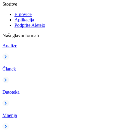
Storitve
E-novice
Aplikacija
Podprite Aleteio
Naši glavni formati
Analize
Članek
Datoteka
Mnenja