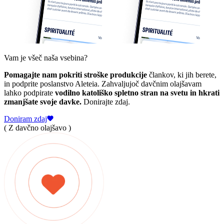
Vam je všeč naša vsebina?
Pomagajte nam pokriti stroške produkcije
člankov, ki jih berete,
in podprite poslanstvo Aleteia. Zahvaljujoč davčnim olajšavam
lahko podpirate
vodilno katoliško spletno stran na svetu in hkrati
zmanjšate svoje davke.
Donirajte zdaj.
Doniram zdaj
( Z davčno olajšavo )