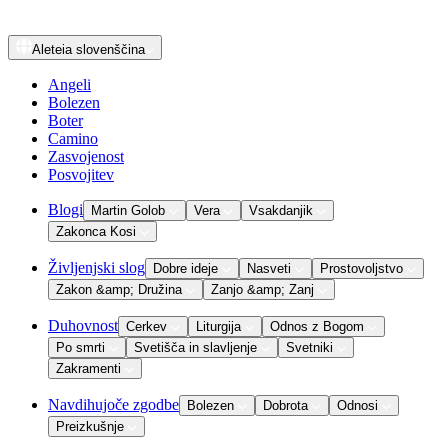
Aleteia
slovenščina
Angeli
Bolezen
Boter
Camino
Zasvojenost
Posvojitev
Blogi
Martin Golob
Vera
Vsakdanjik
Zakonca Kosi
Življenjski slog
Dobre ideje
Nasveti
Prostovoljstvo
Zakon &amp; Družina
Zanjo &amp; Zanj
Duhovnost
Cerkev
Liturgija
Odnos z Bogom
Po smrti
Svetišča in slavljenje
Svetniki
Zakramenti
Navdihujoče zgodbe
Bolezen
Dobrota
Odnosi
Preizkušnje