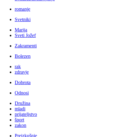
romanje
Svetniki
Marija
Sveti Jožef
Zakramenti
Bolezen
rak
zdravje
Dobrota
Odnosi
Družina
mladi
prijateljstvo
šport
zakon
Preizkušnje