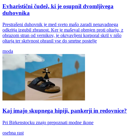
Evharistični čudež, ki je osupnil dvomljivega
duhovnika
Prestrašeni duhovnik je med sveto mašo zaradi nenavadnega
odkritja izgubil zbranost. Ker je maševal obrnjen proti oltarju, z
obrazom stran od vernikov, je okrvavljeni korporal skril v nišo
oltarja ter skrivnost ohranil vse do smrtne postelje
moda
Kaj imajo skupnega hipiji, pankerji in redovnice?
Pri Birkenstocku znajo prepoznati modne ikone
osebna rast