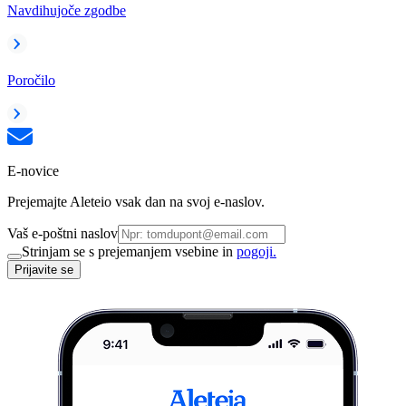
Navdihujoče zgodbe
Poročilo
E-novice
Prejemajte Aleteio vsak dan na svoj e-naslov.
Vaš e-poštni naslov
Strinjam se s prejemanjem vsebine in
pogoji.
Prijavite se