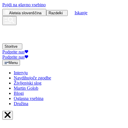
Pojdi na glavno vsebino
Iskanje
Aleteia
slovenščina
Razdelki
Storitve
Podprite nas
Podprite nas
Menu
Intervju
Navdihujoče zgodbe
Življenjski slog
Martin Golob
Blogi
Oglasna vsebina
Družina