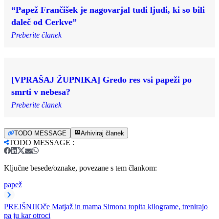
“Papež Frančišek je nagovarjal tudi ljudi, ki so bili
daleč od Cerkve”
Preberite članek
[VPRAŠAJ ŽUPNIKA] Gredo res vsi papeži po
smrti v nebesa?
Preberite članek
TODO MESSAGE
Arhiviraj članek
TODO MESSAGE
:
Ključne besede/oznake, povezane s tem člankom:
papež
PREJŠNJI
Oče Matjaž in mama Simona topita kilograme, trenirajo
pa ju kar otroci