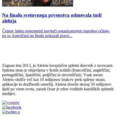
Na finalu svetovnega prvenstva odmevala tudi
aleluja
Čeprav lahko nogometni navijači organizatorjem marsikaj očitajo,
pa so Američani na finalu pokazali prave...
Zagnan leta 2013, je Aleteia brezplačen spletni dnevnik z novicami.
Spletna stran je objavljena v šestih jezikih (francoščini, angleščini,
portugalščini, španščini, poljščini in slovenščini). Vsak mesec
Aleteio obišče več kot 10 milijonov bralcev prek spletne strani,
aplikacije in družbenih omrežij. Aleteia doseže skoraj 50 milijonov
ljudi po vsem svetu, zaradi česar je eden vodilnih katoliških spletnih
medijev.