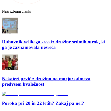
Naši izbrani članki
Duhovnik velikega srca iz družine sedmih otrok, ki
ga je zaznamovala nesreča
Nekateri prvič z družino na morju: odmeva
predvsem hvaležnost
Poroka pri 20 in 22 letih? Zakaj pa ne!?