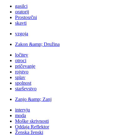
gasilci
oratorij
Prostosrčni
skavti
vzgoja
Zakon &amp; Družina
ločitev
otroci
pričevanje
rojstvo
splav
spolnost
starševstvo
Zanjo &amp; Zanj
intervju
moda
Moške skrivnosti
Oddaja Reflektor
Ženska ženski