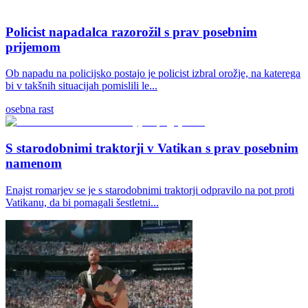
Policist napadalca razorožil s prav posebnim
prijemom
Ob napadu na policijsko postajo je policist izbral orožje, na katerega
bi v takšnih situacijah pomislili le...
osebna rast
S starodobnimi traktorji v Vatikan s prav posebnim
namenom
Enajst romarjev se je s starodobnimi traktorji odpravilo na pot proti
Vatikanu, da bi pomagali šestletni...