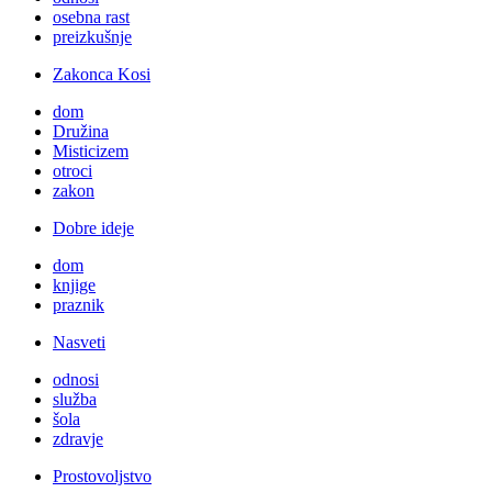
osebna rast
preizkušnje
Zakonca Kosi
dom
Družina
Misticizem
otroci
zakon
Dobre ideje
dom
knjige
praznik
Nasveti
odnosi
služba
šola
zdravje
Prostovoljstvo