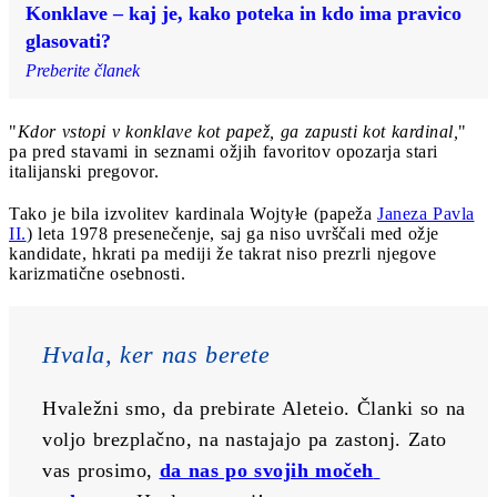
Konklave – kaj je, kako poteka in kdo ima pravico
glasovati?
Preberite članek
"
Kdor vstopi v konklave kot papež, ga zapusti kot kardinal,
"
pa pred stavami in seznami ožjih favoritov opozarja stari
italijanski pregovor.
Tako je bila izvolitev kardinala Wojtyłe (papeža
Janeza Pavla
II.
) leta 1978 presenečenje, saj ga niso uvrščali med ožje
kandidate, hkrati pa mediji že takrat niso prezrli njegove
karizmatične osebnosti.
Hvala, ker nas berete
Hvaležni smo, da prebirate Aleteio. Članki so na 
voljo brezplačno, na nastajajo pa zastonj. Zato 
vas prosimo, 
da nas po svojih močeh 