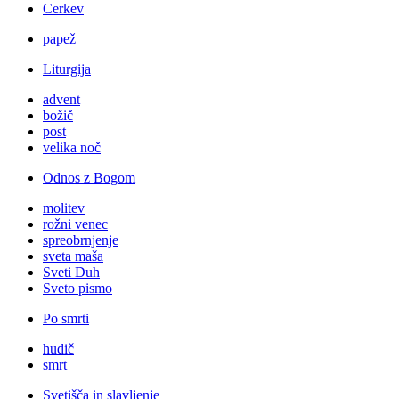
Cerkev
papež
Liturgija
advent
božič
post
velika noč
Odnos z Bogom
molitev
rožni venec
spreobrnjenje
sveta maša
Sveti Duh
Sveto pismo
Po smrti
hudič
smrt
Svetišča in slavljenje