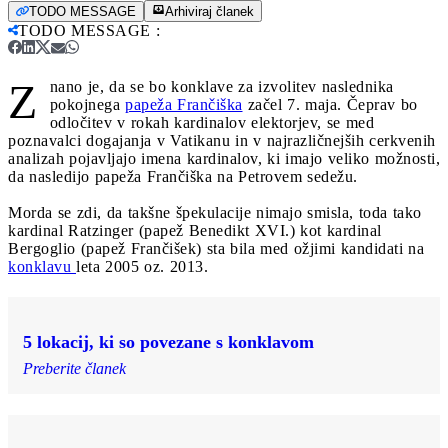
TODO MESSAGE
Arhiviraj članek
TODO MESSAGE
:
Z
nano je, da se bo konklave za izvolitev naslednika
pokojnega
papeža Frančiška
začel 7. maja. Čeprav bo
odločitev v rokah kardinalov elektorjev, se med
poznavalci dogajanja v Vatikanu in v najrazličnejših cerkvenih
analizah pojavljajo imena kardinalov, ki imajo veliko možnosti,
da nasledijo papeža Frančiška na Petrovem sedežu.
Morda se zdi, da takšne špekulacije nimajo smisla, toda tako
kardinal Ratzinger (papež Benedikt XVI.) kot kardinal
Bergoglio (papež Frančišek) sta bila med ožjimi kandidati na
konklavu
leta 2005 oz. 2013.
5 lokacij, ki so povezane s konklavom
Preberite članek