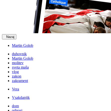
Nazaj
Martin Golob
duhovnik
Martin Golob
molitev
sveta maša
vlog
zakon
zakrament
Vera
Vsakdanjik
dom
odnosi