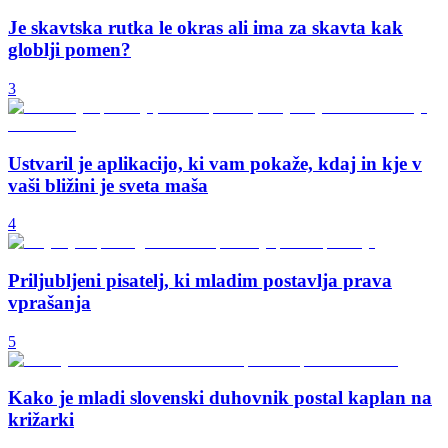
Je skavtska rutka le okras ali ima za skavta kak
globlji pomen?
3
Ustvaril je aplikacijo, ki vam pokaže, kdaj in kje v
vaši bližini je sveta maša
4
Priljubljeni pisatelj, ki mladim postavlja prava
vprašanja
5
Kako je mladi slovenski duhovnik postal kaplan na
križarki