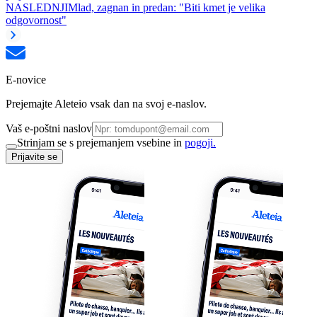
NASLEDNJI
Mlad, zagnan in predan: "Biti kmet je velika
odgovornost"
E-novice
Prejemajte Aleteio vsak dan na svoj e-naslov.
Vaš e-poštni naslov
Strinjam se s prejemanjem vsebine in
pogoji.
Prijavite se