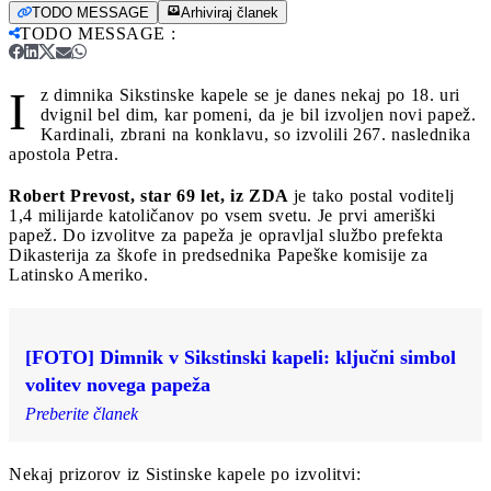
TODO MESSAGE
Arhiviraj članek
TODO MESSAGE
:
I
z dimnika Sikstinske kapele se je danes nekaj po 18. uri
dvignil bel dim, kar pomeni, da je bil izvoljen novi papež.
Kardinali, zbrani na konklavu, so izvolili 267. naslednika
apostola Petra.
Robert Prevost, star 69 let, iz ZDA
je tako postal voditelj
1,4 milijarde katoličanov po vsem svetu. Je prvi ameriški
papež. Do izvolitve za papeža je opravljal službo prefekta
Dikasterija za škofe in predsednika Papeške komisije za
Latinsko Ameriko.
[FOTO] Dimnik v Sikstinski kapeli: ključni simbol
volitev novega papeža
Preberite članek
Nekaj prizorov iz Sistinske kapele po izvolitvi: