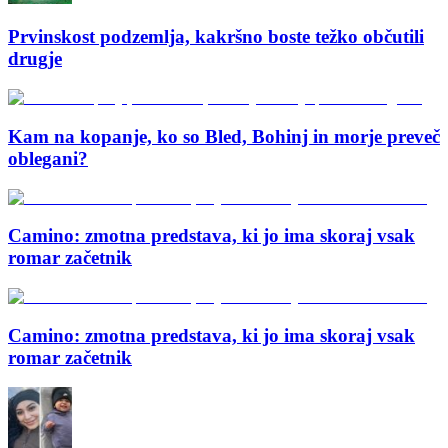
Prvinskost podzemlja, kakršno boste težko občutili
drugje
Kam na kopanje, ko so Bled, Bohinj in morje preveč
oblegani?
Camino: zmotna predstava, ki jo ima skoraj vsak
romar začetnik
Camino: zmotna predstava, ki jo ima skoraj vsak
romar začetnik