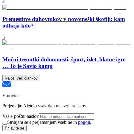
4
Premestitve duhovnikov v novomeški škofiji: kam
odhaja kdo?
5
Močni trenutki duhovnosti, šport, izlet, blatne igre
… To je Savio kamp
Naloži več člankov
E-novice
Prejemajte Aleteio vsak dan na svoj e-naslov.
Vaš e-poštni naslov
Strinjam se s prejemanjem vsebine in
pogoji.
Prijavite se