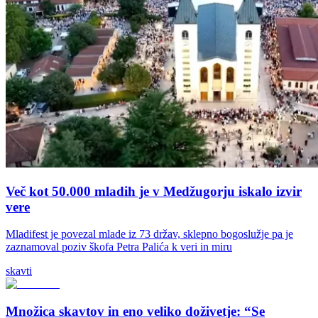
Več kot 50.000 mladih je v Medžugorju iskalo izvir
vere
Mladifest je povezal mlade iz 73 držav, sklepno bogoslužje pa je
zaznamoval poziv škofa Petra Palića k veri in miru
skavti
Množica skavtov in eno veliko doživetje: “Se