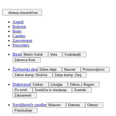
Aleteia
slovenščina
Angeli
Bolezen
Boter
Camino
Zasvojenost
Posvojitev
Blogi
Martin Golob
Vera
Vsakdanjik
Zakonca Kosi
Življenjski slog
Dobre ideje
Nasveti
Prostovoljstvo
Zakon &amp; Družina
Zanjo &amp; Zanj
Duhovnost
Cerkev
Liturgija
Odnos z Bogom
Po smrti
Svetišča in slavljenje
Svetniki
Zakramenti
Navdihujoče zgodbe
Bolezen
Dobrota
Odnosi
Preizkušnje