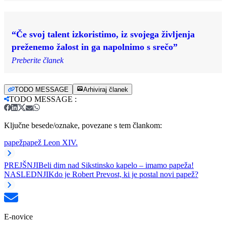
“Če svoj talent izkoristimo, iz svojega življenja
preženemo žalost in ga napolnimo s srečo”
Preberite članek
TODO MESSAGE
Arhiviraj članek
TODO MESSAGE
:
Ključne besede/oznake, povezane s tem člankom:
papež
papež Leon XIV.
PREJŠNJI
Beli dim nad Sikstinsko kapelo – imamo papeža!
NASLEDNJI
Kdo je Robert Prevost, ki je postal novi papež?
E-novice