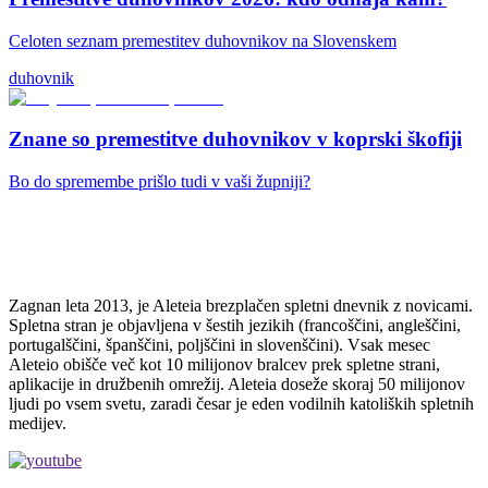
Celoten seznam premestitev duhovnikov na Slovenskem
duhovnik
Znane so premestitve duhovnikov v koprski škofiji
Bo do spremembe prišlo tudi v vaši župniji?
Zagnan leta 2013, je Aleteia brezplačen spletni dnevnik z novicami.
Spletna stran je objavljena v šestih jezikih (francoščini, angleščini,
portugalščini, španščini, poljščini in slovenščini). Vsak mesec
Aleteio obišče več kot 10 milijonov bralcev prek spletne strani,
aplikacije in družbenih omrežij. Aleteia doseže skoraj 50 milijonov
ljudi po vsem svetu, zaradi česar je eden vodilnih katoliških spletnih
medijev.