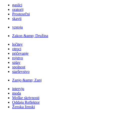
gasilci
oratorij
Prostosrčni
skavti
vzgoja
Zakon &amp; Družina
ločitev
otroci
pričevanje
rojstvo
splav
spolnost
starševstvo
Zanjo &amp; Zanj
intervju
moda
Moške skrivnosti
Oddaja Reflektor
Ženska ženski