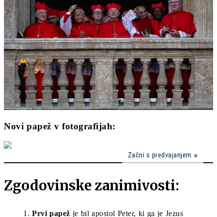
Novi papež v fotografijah:
Začni s predvajanjem
Zgodovinske zanimivosti:
Prvi papež
je bil apostol Peter, ki ga je Jezus