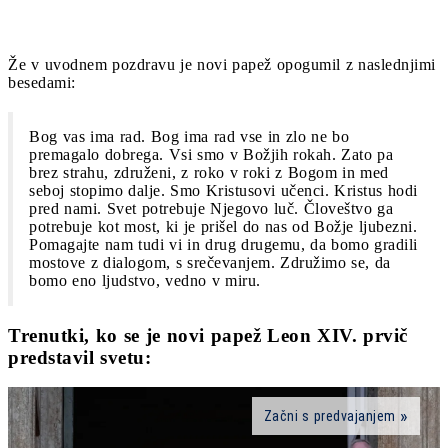
Že v uvodnem pozdravu je novi papež opogumil z naslednjimi
besedami:
Bog vas ima rad. Bog ima rad vse in zlo ne bo
premagalo dobrega. Vsi smo v Božjih rokah. Zato pa
brez strahu, združeni, z roko v roki z Bogom in med
seboj stopimo dalje. Smo Kristusovi učenci. Kristus hodi
pred nami. Svet potrebuje Njegovo luč. Človeštvo ga
potrebuje kot most, ki je prišel do nas od Božje ljubezni.
Pomagajte nam tudi vi in drug drugemu, da bomo gradili
mostove z dialogom, s srečevanjem. Združimo se, da
bomo eno ljudstvo, vedno v miru.
Trenutki, ko se je novi papež Leon XIV. prvič
predstavil svetu:
Začni s predvajanjem