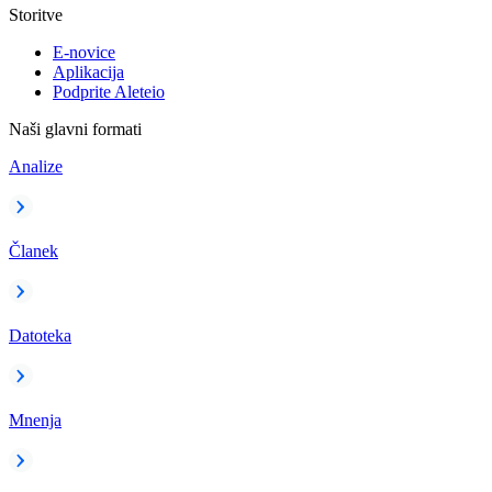
Storitve
E-novice
Aplikacija
Podprite Aleteio
Naši glavni formati
Analize
Članek
Datoteka
Mnenja