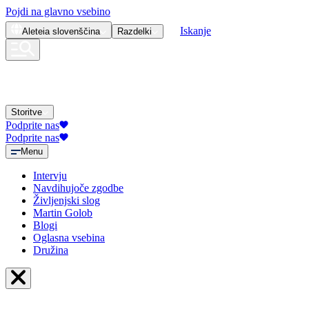
Pojdi na glavno vsebino
Iskanje
Aleteia
slovenščina
Razdelki
Storitve
Podprite nas
Podprite nas
Menu
Intervju
Navdihujoče zgodbe
Življenjski slog
Martin Golob
Blogi
Oglasna vsebina
Družina