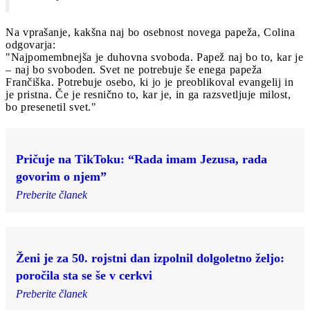
Na vprašanje, kakšna naj bo osebnost novega papeža, Colina
odgovarja:
"Najpomembnejša je duhovna svoboda. Papež naj bo to, kar je
– naj bo svoboden. Svet ne potrebuje še enega papeža
Frančiška. Potrebuje osebo, ki jo je preoblikoval evangelij in
je pristna. Če je resnično to, kar je, in ga razsvetljuje milost,
bo presenetil svet."
Pričuje na TikToku: “Rada imam Jezusa, rada
govorim o njem”
Preberite članek
Ženi je za 50. rojstni dan izpolnil dolgoletno željo:
poročila sta se še v cerkvi
Preberite članek