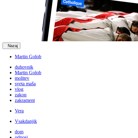
Nazaj
Martin Golob
duhovnik
Martin Golob
molitev
sveta maša
vlog
zakon
zakrament
Vera
Vsakdanjik
dom
odnosi