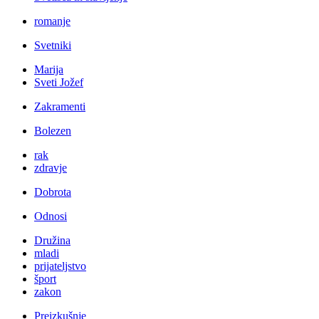
romanje
Svetniki
Marija
Sveti Jožef
Zakramenti
Bolezen
rak
zdravje
Dobrota
Odnosi
Družina
mladi
prijateljstvo
šport
zakon
Preizkušnje