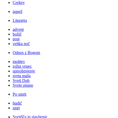
Cerkev
papež
Liturgija
advent
božič
post
velika noč
Odnos z Bogom
molitev
rožni venec
spreobrnjenje
sveta maša
Sveti Duh
Sveto pismo
Po smrti
hudič
smrt
Svetišča in slavljenje