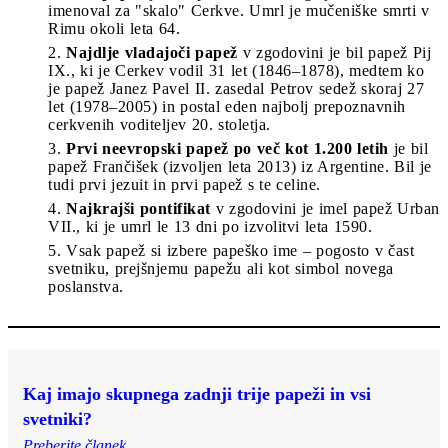
imenoval za "skalo" Cerkve. Umrl je mučeniške smrti v
Rimu okoli leta 64.
Najdlje vladajoči papež
v zgodovini je bil papež Pij
IX., ki je Cerkev vodil 31 let (1846–1878), medtem ko
je papež Janez Pavel II. zasedal Petrov sedež skoraj 27
let (1978–2005) in postal eden najbolj prepoznavnih
cerkvenih voditeljev 20. stoletja.
Prvi neevropski papež po več kot 1.200 letih
je bil
papež Frančišek (izvoljen leta 2013) iz Argentine. Bil je
tudi prvi jezuit in prvi papež s te celine.
Najkrajši pontifikat
v zgodovini je imel papež Urban
VII., ki je umrl le 13 dni po izvolitvi leta 1590.
Vsak papež si izbere papeško ime – pogosto v čast
svetniku, prejšnjemu papežu ali kot simbol novega
poslanstva.
Kaj imajo skupnega zadnji trije papeži in vsi
svetniki?
Preberite članek