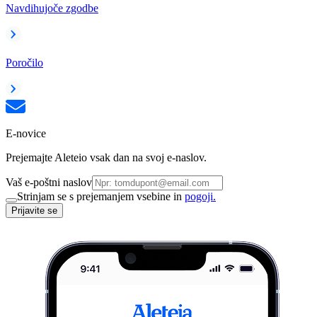
Navdihujoče zgodbe
Poročilo
E-novice
Prejemajte Aleteio vsak dan na svoj e-naslov.
Vaš e-poštni naslov
Strinjam se s prejemanjem vsebine in
pogoji.
Prijavite se