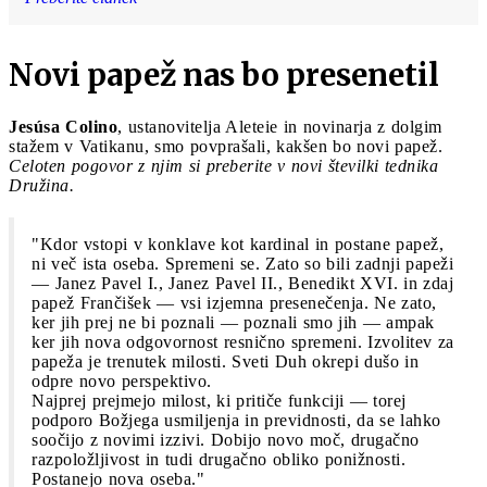
Novi papež nas bo presenetil
Jesúsa Colino
, ustanovitelja Aleteie in novinarja z dolgim
stažem v Vatikanu, smo povprašali, kakšen bo novi papež.
Celoten pogovor z njim si preberite v novi številki tednika
Družina.
"Kdor vstopi v konklave kot kardinal in postane papež,
ni več ista oseba. Spremeni se. Zato so bili zadnji papeži
— Janez Pavel I., Janez Pavel II., Benedikt XVI. in zdaj
papež Frančišek — vsi izjemna presenečenja. Ne zato,
ker jih prej ne bi poznali — poznali smo jih — ampak
ker jih nova odgovornost resnično spremeni. Izvolitev za
papeža je trenutek milosti. Sveti Duh okrepi dušo in
odpre novo perspektivo.
Najprej prejmejo milost, ki pritiče funkciji — torej
podporo Božjega usmiljenja in previdnosti, da se lahko
soočijo z novimi izzivi. Dobijo novo moč, drugačno
razpoložljivost in tudi drugačno obliko ponižnosti.
Postanejo nova oseba."