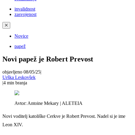
invalidnost
zasvojenost
✕
Novice
papež
Novi papež je Robert Prevost
objavljeno 08/05/25
|
Urška Leskovšek
|
4
min branja
Avtor:
Antoine Mekary | ALETEIA
Novi voditelj katoliške Cerkve je Robert Prevost. Nadel si je ime
Leon XIV.