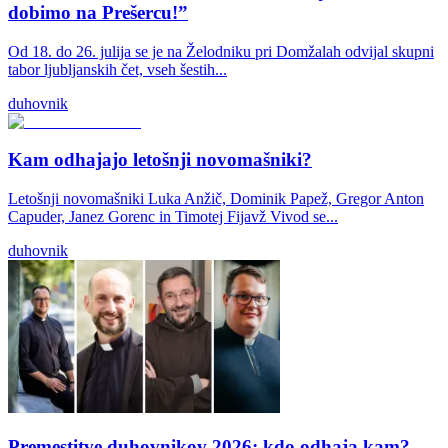
dobimo na Prešercu!”
Od 18. do 26. julija se je na Želodniku pri Domžalah odvijal skupni
tabor ljubljanskih čet, vseh šestih...
duhovnik
Kam odhajajo letošnji novomašniki?
Letošnji novomašniki Luka Anžič, Dominik Papež, Gregor Anton
Capuder, Janez Gorenc in Timotej Fijavž Vivod se...
duhovnik
Premestitve duhovnikov 2026: kdo odhaja kam?