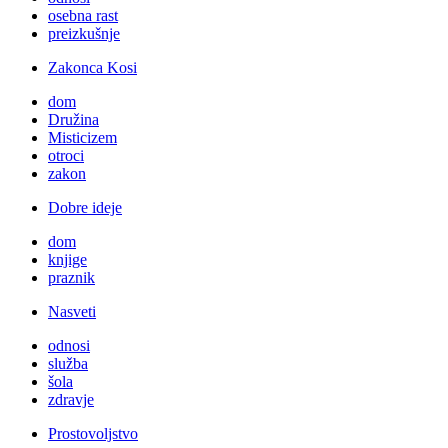
osebna rast
preizkušnje
Zakonca Kosi
dom
Družina
Misticizem
otroci
zakon
Dobre ideje
dom
knjige
praznik
Nasveti
odnosi
služba
šola
zdravje
Prostovoljstvo