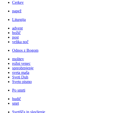
Cerkev
papež
Liturgija
advent
božič
post
velika noč
Odnos z Bogom
molitev
rožni venec
spreobrnjenje
sveta maša
Sveti Duh
Sveto pismo
Po smrti
hudič
smrt
Svetišča in slavljenje