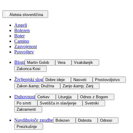
Aleteia
slovenščina
Angeli
Bolezen
Boter
Camino
Zasvojenost
Posvojitev
Blogi
Martin Golob
Vera
Vsakdanjik
Zakonca Kosi
Življenjski slog
Dobre ideje
Nasveti
Prostovoljstvo
Zakon &amp; Družina
Zanjo &amp; Zanj
Duhovnost
Cerkev
Liturgija
Odnos z Bogom
Po smrti
Svetišča in slavljenje
Svetniki
Zakramenti
Navdihujoče zgodbe
Bolezen
Dobrota
Odnosi
Preizkušnje