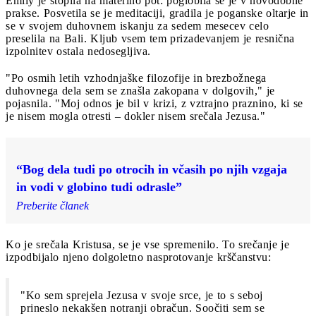
Emily je stopila na materino pot: poglobila se je v novodobne
prakse. Posvetila se je meditaciji, gradila je poganske oltarje in
se v svojem duhovnem iskanju za sedem mesecev celo
preselila na Bali. Kljub vsem tem prizadevanjem je resnična
izpolnitev ostala nedosegljiva.
"Po osmih letih vzhodnjaške filozofije in brezbožnega
duhovnega dela sem se znašla zakopana v dolgovih," je
pojasnila. "Moj odnos je bil v krizi, z vztrajno praznino, ki se
je nisem mogla otresti – dokler nisem srečala Jezusa."
“Bog dela tudi po otrocih in včasih po njih vzgaja
in vodi v globino tudi odrasle”
Preberite članek
Ko je srečala Kristusa, se je vse spremenilo. To srečanje je
izpodbijalo njeno dolgoletno nasprotovanje krščanstvu:
"Ko sem sprejela Jezusa v svoje srce, je to s seboj
prineslo nekakšen notranji obračun. Soočiti sem se