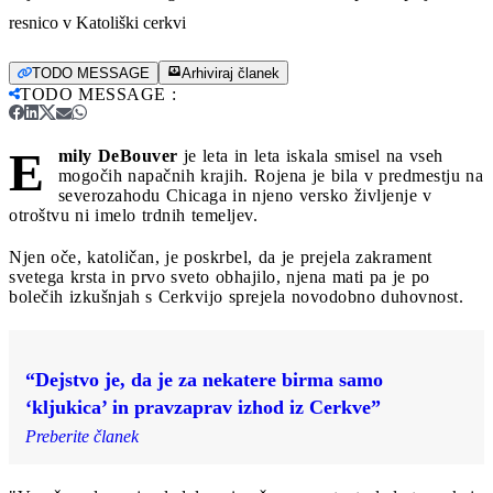
resnico v Katoliški cerkvi
TODO MESSAGE
Arhiviraj članek
TODO MESSAGE
:
E
mily DeBouver
je leta in leta iskala smisel na vseh
mogočih napačnih krajih. Rojena je bila v predmestju na
severozahodu Chicaga in njeno versko življenje v
otroštvu ni imelo trdnih temeljev.
Njen oče, katoličan, je poskrbel, da je prejela zakrament
svetega krsta in prvo sveto obhajilo, njena mati pa je po
bolečih izkušnjah s Cerkvijo sprejela novodobno duhovnost.
“Dejstvo je, da je za nekatere birma samo
‘kljukica’ in pravzaprav izhod iz Cerkve”
Preberite članek