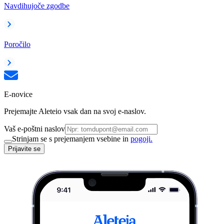
Navdihujoče zgodbe
Poročilo
E-novice
Prejemajte Aleteio vsak dan na svoj e-naslov.
Vaš e-poštni naslov
Strinjam se s prejemanjem vsebine in
pogoji.
Prijavite se