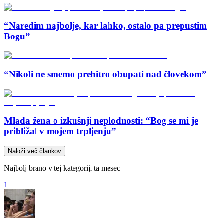
“Naredim najbolje, kar lahko, ostalo pa prepustim
Bogu”
“Nikoli ne smemo prehitro obupati nad človekom”
Mlada žena o izkušnji neplodnosti: “Bog se mi je
približal v mojem trpljenju”
Naloži več člankov
Najbolj brano v tej kategoriji ta mesec
1