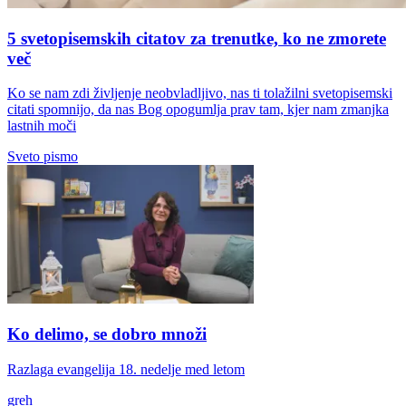
5 svetopisemskih citatov za trenutke, ko ne zmorete
več
Ko se nam zdi življenje neobvladljivo, nas ti tolažilni svetopisemski
citati spomnijo, da nas Bog opogumlja prav tam, kjer nam zmanjka
lastnih moči
Sveto pismo
Ko delimo, se dobro množi
Razlaga evangelija 18. nedelje med letom
greh