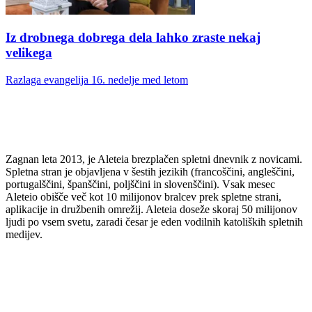
Iz drobnega dobrega dela lahko zraste nekaj
velikega
Razlaga evangelija 16. nedelje med letom
Zagnan leta 2013, je Aleteia brezplačen spletni dnevnik z novicami.
Spletna stran je objavljena v šestih jezikih (francoščini, angleščini,
portugalščini, španščini, poljščini in slovenščini). Vsak mesec
Aleteio obišče več kot 10 milijonov bralcev prek spletne strani,
aplikacije in družbenih omrežij. Aleteia doseže skoraj 50 milijonov
ljudi po vsem svetu, zaradi česar je eden vodilnih katoliških spletnih
medijev.