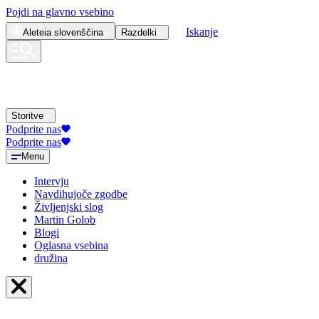
Pojdi na glavno vsebino
Iskanje
Aleteia
slovenščina
Razdelki
Storitve
Podprite nas
Podprite nas
Menu
Intervju
Navdihujoče zgodbe
Življenjski slog
Martin Golob
Blogi
Oglasna vsebina
družina