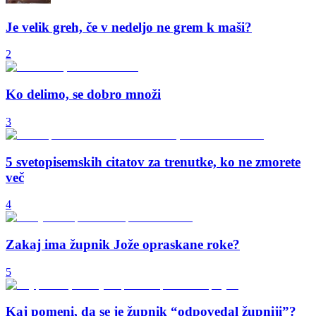
Je velik greh, če v nedeljo ne grem k maši?
2
Ko delimo, se dobro množi
3
5 svetopisemskih citatov za trenutke, ko ne zmorete
več
4
Zakaj ima župnik Jože opraskane roke?
5
Kaj pomeni, da se je župnik “odpovedal župniji”?