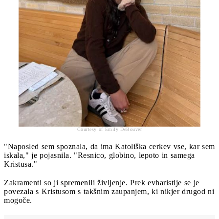
Courtesy of Emily DeBouver
"Naposled sem spoznala, da ima Katoliška cerkev vse, kar sem
iskala," je pojasnila. "Resnico, globino, lepoto in samega
Kristusa."
Zakramenti so ji spremenili življenje. Prek evharistije se je
povezala s Kristusom s takšnim zaupanjem, ki nikjer drugod ni
mogoče.