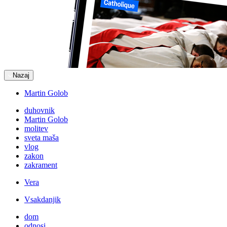
Nazaj
Martin Golob
duhovnik
Martin Golob
molitev
sveta maša
vlog
zakon
zakrament
Vera
Vsakdanjik
dom
odnosi