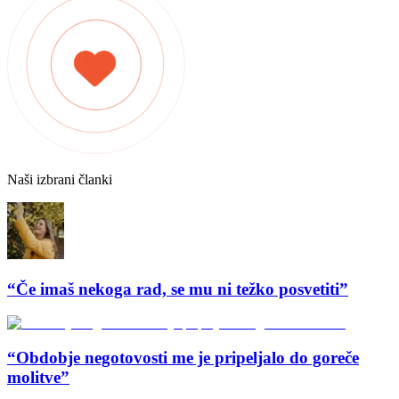
Naši izbrani članki
“Če imaš nekoga rad, se mu ni težko posvetiti”
“Obdobje negotovosti me je pripeljalo do goreče
molitve”