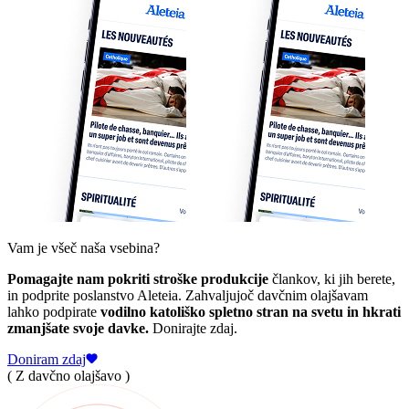
Vam je všeč naša vsebina?
Pomagajte nam pokriti stroške produkcije
člankov, ki jih berete,
in podprite poslanstvo Aleteia. Zahvaljujoč davčnim olajšavam
lahko podpirate
vodilno katoliško spletno stran na svetu in hkrati
zmanjšate svoje davke.
Donirajte zdaj.
Doniram zdaj
( Z davčno olajšavo )