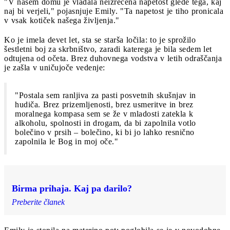
"V našem domu je vladala neizrečena napetost glede tega, kaj
naj bi verjeli," pojasnjuje Emily. "Ta napetost je tiho pronicala
v vsak kotiček našega življenja."
Ko je imela devet let, sta se starša ločila: to je sprožilo
šestletni boj za skrbništvo, zaradi katerega je bila sedem let
odtujena od očeta. Brez duhovnega vodstva v letih odraščanja
je zašla v uničujoče vedenje:
"Postala sem ranljiva za pasti posvetnih skušnjav in
hudiča. Brez prizemljenosti, brez usmeritve in brez
moralnega kompasa sem se že v mladosti zatekla k
alkoholu, spolnosti in drogam, da bi zapolnila votlo
bolečino v prsih – bolečino, ki bi jo lahko resnično
zapolnila le Bog in moj oče."
Birma prihaja. Kaj pa darilo?
Preberite članek