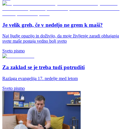
Je velik greh, če v nedeljo ne grem k maši?
Naj ljudje opazijo in doživijo, da moje življenje zaradi obhajanja
svete maše postaja vedno bolj sveto
Sveto pismo
Za zaklad se je treba tudi potruditi
Razlaga evangelija 17. nedelje med letom
Sveto pismo