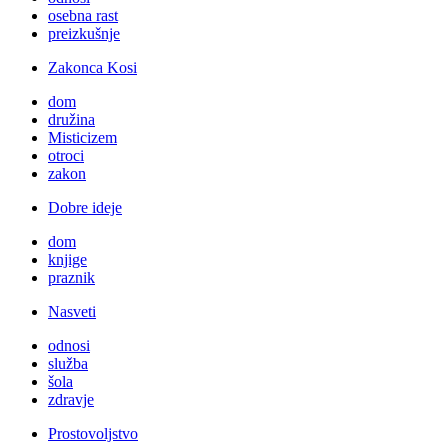
osebna rast
preizkušnje
Zakonca Kosi
dom
družina
Misticizem
otroci
zakon
Dobre ideje
dom
knjige
praznik
Nasveti
odnosi
služba
šola
zdravje
Prostovoljstvo