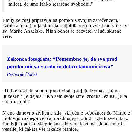
milost, da smo lahko resnično svobodni."
Emily se zdaj pripravlja na poroko s svojim zaročencem,
katoličanom: junija si bosta obljubila večno zvestobo v cerkvi
sv. Marije Angelske. Njun odnos je zacvetel v luči skupne
vere.
Zakonca fotografa: “Pomembno je, da sva pred
poroko midva v redu in dobro komunicirava”
Preberite članek
"Duhovnost, ki sem jo prakticirala prej, je izčrpala najino
ljubezen," je dejala. "Ko sem svoje srce izročila Jezusu, je ta
strah izginil."
Njeno duhovno življenje zdaj vključuje pobožnost do Marije z
molitvijo rožnega venca, navdihujejo jo tudi zgledi svetnikov.
Emilyjina pot od skepticizma do vere kaže na globok mir in
veselje, ki čakata vse iskalce resnice.