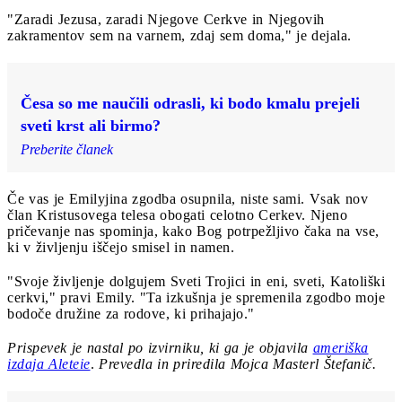
"Zaradi Jezusa, zaradi Njegove Cerkve in Njegovih
zakramentov sem na varnem, zdaj sem doma," je dejala.
Česa so me naučili odrasli, ki bodo kmalu prejeli
sveti krst ali birmo?
Preberite članek
Če vas je Emilyjina zgodba osupnila, niste sami. Vsak nov
član Kristusovega telesa obogati celotno Cerkev. Njeno
pričevanje nas spominja, kako Bog potrpežljivo čaka na vse,
ki v življenju iščejo smisel in namen.
"Svoje življenje dolgujem Sveti Trojici in eni, sveti, Katoliški
cerkvi," pravi Emily. "Ta izkušnja je spremenila zgodbo moje
bodoče družine za rodove, ki prihajajo."
Prispevek je nastal po izvirniku, ki ga je objavila
ameriška
izdaja Aleteie
.
Prevedla in priredila Mojca Masterl Štefanič.