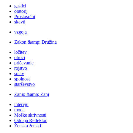
gasilci
oratorij
Prostosrčni
skavti
vzgoja
Zakon &amp; Družina
ločitev
otroci
pričevanje
rojstvo
splav
spolnost
starševstvo
Zanjo &amp; Zanj
intervju
moda
Moške skrivnosti
Oddaja Reflektor
Ženska ženski