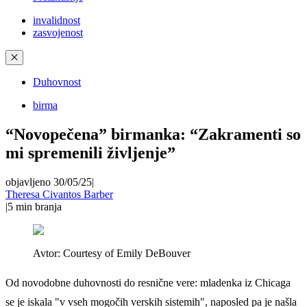
invalidnost
zasvojenost
✕
Duhovnost
birma
“Novopečena” birmanka: “Zakramenti so
mi spremenili življenje”
objavljeno 30/05/25
|
Theresa Civantos Barber
|
5
min branja
Avtor:
Courtesy of Emily DeBouver
Od novodobne duhovnosti do resnične vere: mladenka iz Chicaga
se je iskala "v vseh mogočih verskih sistemih", naposled pa je našla