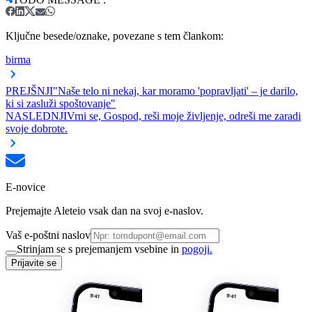
Ključne besede/oznake, povezane s tem člankom:
birma
PREJŠNJI
"Naše telo ni nekaj, kar moramo 'popravljati' – je darilo,
ki si zasluži spoštovanje"
NASLEDNJI
Vrni se, Gospod, reši moje življenje, odreši me zaradi
svoje dobrote.
E-novice
Prejemajte Aleteio vsak dan na svoj e-naslov.
Vaš e-poštni naslov
Strinjam se s prejemanjem vsebine in
pogoji.
Prijavite se