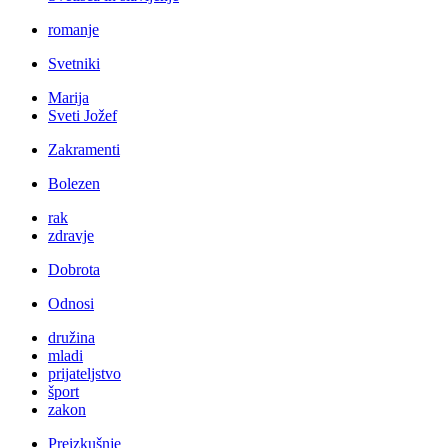
romanje
Svetniki
Marija
Sveti Jožef
Zakramenti
Bolezen
rak
zdravje
Dobrota
Odnosi
družina
mladi
prijateljstvo
šport
zakon
Preizkušnje