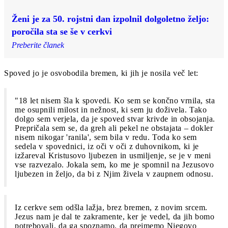
Ženi je za 50. rojstni dan izpolnil dolgoletno željo:
poročila sta se še v cerkvi
Preberite članek
Spoved jo je osvobodila bremen, ki jih je nosila več let:
"18 let nisem šla k spovedi. Ko sem se končno vrnila, sta
me osupnili milost in nežnost, ki sem ju doživela. Tako
dolgo sem verjela, da je spoved stvar krivde in obsojanja.
Prepričala sem se, da greh ali pekel ne obstajata – dokler
nisem nikogar 'ranila', sem bila v redu. Toda ko sem
sedela v spovednici, iz oči v oči z duhovnikom, ki je
izžareval Kristusovo ljubezen in usmiljenje, se je v meni
vse razvezalo. Jokala sem, ko me je spomnil na Jezusovo
ljubezen in željo, da bi z Njim živela v zaupnem odnosu.
Iz cerkve sem odšla lažja, brez bremen, z novim srcem.
Jezus nam je dal te zakramente, ker je vedel, da jih bomo
potrebovali, da ga spoznamo, da prejmemo Njegovo