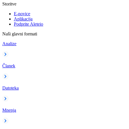
Storitve
E-novice
Aplikacija
Podprite Aleteio
Naši glavni formati
Analize
Članek
Datoteka
Mnenja