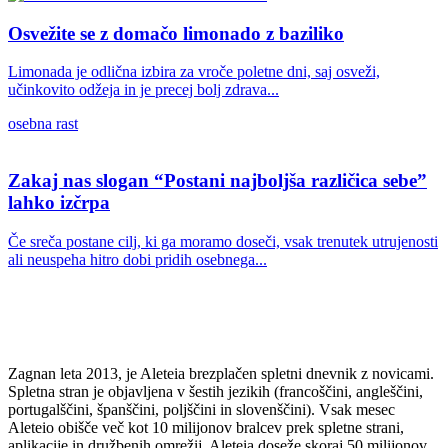
Osvežite se z domačo limonado z baziliko
Limonada je odlična izbira za vroče poletne dni, saj osveži,
učinkovito odžeja in je precej bolj zdrava...
osebna rast
Zakaj nas slogan “Postani najboljša različica sebe”
lahko izčrpa
Če sreča postane cilj, ki ga moramo doseči, vsak trenutek utrujenosti
ali neuspeha hitro dobi pridih osebnega...
Zagnan leta 2013, je Aleteia brezplačen spletni dnevnik z novicami.
Spletna stran je objavljena v šestih jezikih (francoščini, angleščini,
portugalščini, španščini, poljščini in slovenščini). Vsak mesec
Aleteio obišče več kot 10 milijonov bralcev prek spletne strani,
aplikacije in družbenih omrežij. Aleteia doseže skoraj 50 milijonov