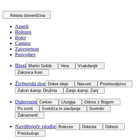
Aleteia
slovenščina
Angeli
Bolezen
Boter
Camino
Zasvojenost
Posvojitev
Blogi
Martin Golob
Vera
Vsakdanjik
Zakonca Kosi
Življenjski slog
Dobre ideje
Nasveti
Prostovoljstvo
Zakon &amp; Družina
Zanjo &amp; Zanj
Duhovnost
Cerkev
Liturgija
Odnos z Bogom
Po smrti
Svetišča in slavljenje
Svetniki
Zakramenti
Navdihujoče zgodbe
Bolezen
Dobrota
Odnosi
Preizkušnje