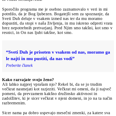
Sporočilo programa me je osebno zaznamovalo v veri in mi
potrdilo, da je Bog ljubezen. Bogatejši sem za spoznanje, da
Sveti Duh deluje v vsakem izmed nas ter da mu moramo
dopustiti, da stopi v naša življenja, in mu iskreno odpreti vrata
brez nepotrebnih pretvarjanj. Pred Njim smo takšni, kot smo v
resnici, in On nas ljubi takšne, kot smo.
“Sveti Duh je prisoten v vsakem od nas, moramo ga
le najti in mu pustiti, da nas vodi”
Preberite članek
Kako razvajate svojo ženo?
Ali lahko najprej vprašam njo? Rekel bi, da se jo trudim
večkrat nasmejati kot razjeziti. Večkrat mi omeni, da ji največ
pomeni, da prevzamem kakšno družinsko aktivnost in
zadolžitev, ki je sicer večkrat v njeni domeni, in jo na ta način
razbremenim.
Sicer nama pa dobro uspevajo mesečni zmenki, za katere sva