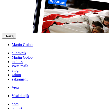
Nazaj
Martin Golob
duhovnik
Martin Golob
molitev
sveta maša
vlog
zakon
zakrament
Vera
Vsakdanjik
dom
odnosi