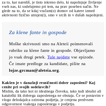
za to, kar narediš, je tisto iskreno delo, ki napolnjuje življenje
vseh nas, ki sodelujemo pri tem, na prav poseben način. Ne
glede na to, da se kdaj vračam(o) domov od katere izmed
aktivnosti fizično utrujen(i), smo v srcih in v dušah napolnjeni.
Za klene fante in gospode
Moške skrivnosti smo na Aleteii poimenovali 
rubriko za klene fante in gospode. Objavljamo 
jo vsak drugi petek. 
Tule najdete
 vse epizode. 
Če imate predloge za kandidate, pišite na 
lojze.grcman@aleteia.org
.
Kakšen je v današnji resničnosti dober zaposleni? Kaj
cenite pri svojih sodelavcih?
Mislim, da tako kot ni idealnega človeka, tako tudi idealni ali
kataloški lik dobrega zaposlenega ne obstaja. Če se postavim v
vlogo delodajalca oziroma podjetja, je cenjena predvsem
odgovornost vsakega zaposlenega v podjetju.