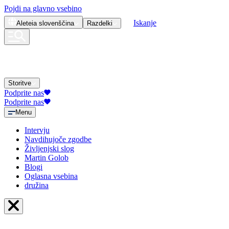
Pojdi na glavno vsebino
Iskanje
Aleteia
slovenščina
Razdelki
Storitve
Podprite nas
Podprite nas
Menu
Intervju
Navdihujoče zgodbe
Življenjski slog
Martin Golob
Blogi
Oglasna vsebina
družina