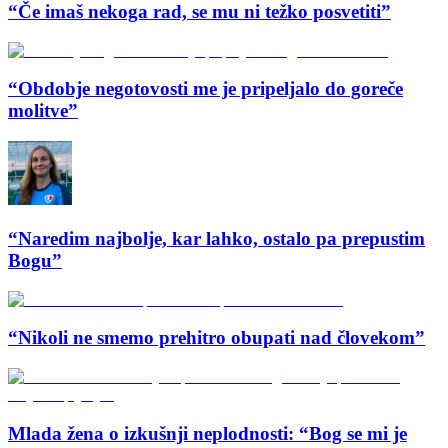
“Če imaš nekoga rad, se mu ni težko posvetiti”
“Obdobje negotovosti me je pripeljalo do goreče
molitve”
“Naredim najbolje, kar lahko, ostalo pa prepustim
Bogu”
“Nikoli ne smemo prehitro obupati nad človekom”
Mlada žena o izkušnji neplodnosti: “Bog se mi je