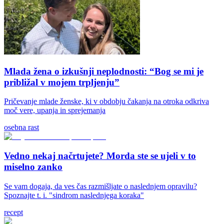
Mlada žena o izkušnji neplodnosti: “Bog se mi je
približal v mojem trpljenju”
Pričevanje mlade ženske, ki v obdobju čakanja na otroka odkriva
moč vere, upanja in sprejemanja
osebna rast
Vedno nekaj načrtujete? Morda ste se ujeli v to
miselno zanko
Se vam dogaja, da ves čas razmišljate o naslednjem opravilu?
Spoznajte t. i. "sindrom naslednjega koraka"
recept