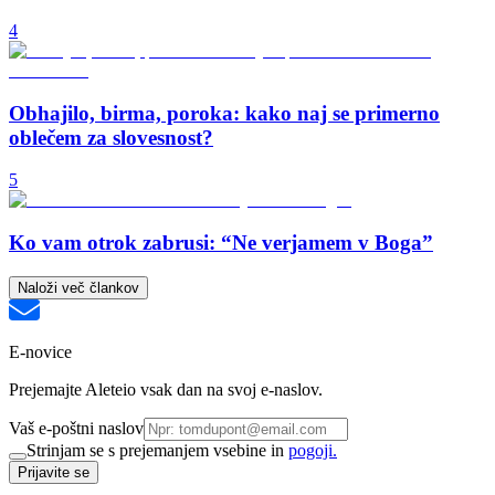
4
Obhajilo, birma, poroka: kako naj se primerno
oblečem za slovesnost?
5
Ko vam otrok zabrusi: “Ne verjamem v Boga”
Naloži več člankov
E-novice
Prejemajte Aleteio vsak dan na svoj e-naslov.
Vaš e-poštni naslov
Strinjam se s prejemanjem vsebine in
pogoji.
Prijavite se