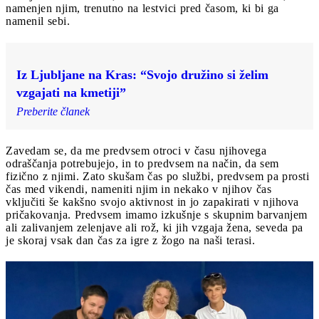
namenjen njim, trenutno na lestvici pred časom, ki bi ga
namenil sebi.
Iz Ljubljane na Kras: “Svojo družino si želim
vzgajati na kmetiji”
Preberite članek
Zavedam se, da me predvsem otroci v času njihovega
odraščanja potrebujejo, in to predvsem na način, da sem
fizično z njimi. Zato skušam čas po službi, predvsem pa prosti
čas med vikendi, nameniti njim in nekako v njihov čas
vključiti še kakšno svojo aktivnost in jo zapakirati v njihova
pričakovanja. Predvsem imamo izkušnje s skupnim barvanjem
ali zalivanjem zelenjave ali rož, ki jih vzgaja žena, seveda pa
je skoraj vsak dan čas za igre z žogo na naši terasi.