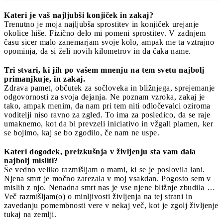
Kateri je vaš najljubši konjiček in zakaj?
Trenutno je moja najljubša sprostitev in konjiček urejanje
okolice hiše. Fizično delo mi pomeni sprostitev. V zadnjem
času sicer malo zanemarjam svoje kolo, ampak me ta vztrajno
opominja, da si želi novih kilometrov in da čaka name.
Tri stvari, ki jih po vašem mnenju na tem svetu najbolj
primanjkuje, in zakaj.
Zdrava pamet, občutek za sočloveka in bližnjega, sprejemanje
odgovornosti za svoja dejanja. Ne poznam vzroka, zakaj je
tako, ampak menim, da nam pri tem niti odločevalci oziroma
voditelji niso ravno za zgled. To ima za posledico, da se raje
umaknemo, kot da bi prevzeli iniciativo in vžgali plamen, ker
se bojimo, kaj se bo zgodilo, če nam ne uspe.
Kateri dogodek, preizkušnja v življenju sta vam dala
najbolj misliti?
Še vedno veliko razmišljam o mami, ki se je poslovila lani.
Njena smrt je močno zarezala v moj vsakdan. Pogosto sem v
mislih z njo. Nenadna smrt nas je vse njene bližnje zbudila …
Več razmišljam(o) o minljivosti življenja na tej strani in
zavedanju pomembnosti vere v nekaj več, kot je zgolj življenje
tukaj na zemlji.