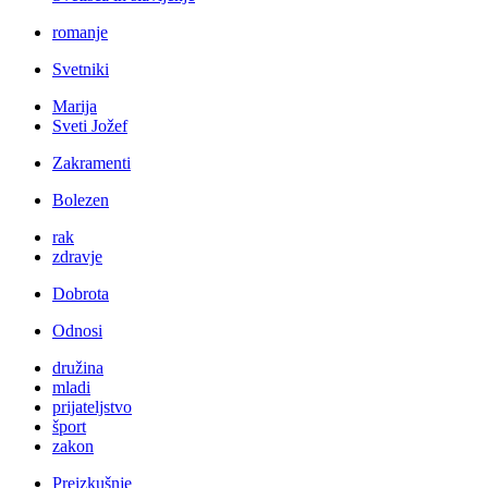
romanje
Svetniki
Marija
Sveti Jožef
Zakramenti
Bolezen
rak
zdravje
Dobrota
Odnosi
družina
mladi
prijateljstvo
šport
zakon
Preizkušnje