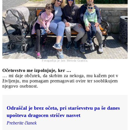
Fotografija je last Metoda Gradiča.
Očetovstvo me izpolnjuje, ker …
… mi daje občutek, da skrbim za nekoga, mu kažem pot v
življenju, mu pomagam premagovati ovire ter sooblikujem
njegovo osebnost.
Odraščal je brez očeta, pri starševstvu pa še danes
upošteva dragocen stričev nasvet
Preberite članek