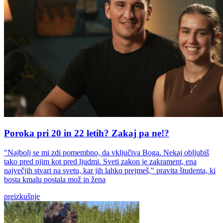
Poroka pri 20 in 22 letih? Zakaj pa ne!?
"Najbolj se mi zdi pomembno, da vključiva Boga. Nekaj obljubiš
tako pred njim kot pred ljudmi. Sveti zakon je zakrament, ena
največjih stvari na svetu, kar jih lahko prejmeš," pravita študenta, ki
bosta kmalu postala mož in žena
preizkušnje