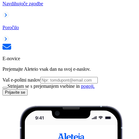
Navdihujoče zgodbe
Poročilo
E-novice
Prejemajte Aleteio vsak dan na svoj e-naslov.
Vaš e-poštni naslov
Strinjam se s prejemanjem vsebine in
pogoji.
Prijavite se