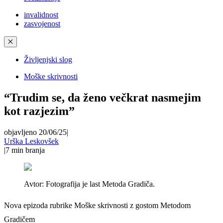
invalidnost
zasvojenost
✕
Življenjski slog
Moške skrivnosti
“Trudim se, da ženo večkrat nasmejim
kot razjezim”
objavljeno 20/06/25
|
Urška Leskovšek
|
7
min branja
Avtor:
Fotografija je last Metoda Gradiča.
Nova epizoda rubrike Moške skrivnosti z gostom Metodom
Gradičem