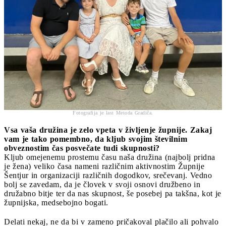
Fotografija je last Metoda Gradiča.
Vsa vaša družina je zelo vpeta v življenje župnije. Zakaj
vam je tako pomembno, da kljub svojim številnim
obveznostim čas posvečate tudi skupnosti?
Kljub omejenemu prostemu času naša družina (najbolj pridna
je žena) veliko časa nameni različnim aktivnostim Župnije
Šentjur in organizaciji različnih dogodkov, srečevanj. Vedno
bolj se zavedam, da je človek v svoji osnovi družbeno in
družabno bitje ter da nas skupnost, še posebej pa takšna, kot je
župnijska, medsebojno bogati.
Delati nekaj, ne da bi v zameno pričakoval plačilo ali pohvalo