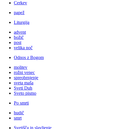
Cerkev
papež
Liturgija
advent
božič
post
velika noč
Odnos z Bogom
molitev
rožni venec
spreobrnjenje
sveta maša
Sveti Duh
Sveto pismo
Po smrti
hudič
smrt
Svetišča in slavljenje