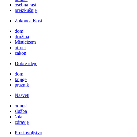
osebna rast
preizkušnje
Zakonca Kosi
dom
družina
Misticizem
otroci
zakon
Dobre ideje
dom
knjige
praznik
Nasveti
odnosi
služba
šola
zdravje
Prostovoljstvo