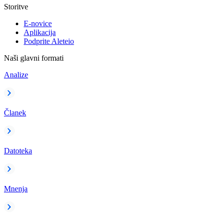
Storitve
E-novice
Aplikacija
Podprite Aleteio
Naši glavni formati
Analize
Članek
Datoteka
Mnenja