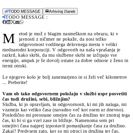
TODO MESSAGE
Arhiviraj članek
TODO MESSAGE
:
M
etod je mož z blagim nasmeškom na obrazu, ki v
javnosti z ničimer ne pokaže, da nosi težko
odgovornost vodilnega delovnega mesta v veliki
mednarodni korporaciji. V odgovorih na naša vprašanja je
razkril, kako skrbi, da mu službene skrbi ne izčrpajo vse
energije, ampak je še dovolj ostane za dobre odnose z ženo in
tremi otroki.
Le njegovo kolo je bolj zanemarjeno in si želi več kilometrov
... Preberite!
Vam ob tako odgovornem položaju v službi uspe posvetiti
čas tudi družini, sebi, bližnjim?
Služba, ki jo opravljam, in odgovornosti, ki mi jih nalaga, mi
vzamejo kar veliko časa (navadno več kot osem ur dnevno).
Posledično mi preostane omejen čas za družino ter znotraj tega
čas, ki bi si ga vzel zase in bližnje. Namenoma sem pri
omejitvi časa najprej izpostavil pomanjkanje časa za družino.
Zakaj? Predvsem zato, ker so mi otroci in družina ter čas,