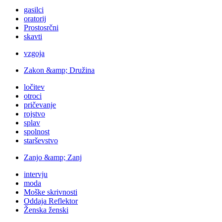
gasilci
oratorij
Prostosrčni
skavti
vzgoja
Zakon &amp; Družina
ločitev
otroci
pričevanje
rojstvo
splav
spolnost
starševstvo
Zanjo &amp; Zanj
intervju
moda
Moške skrivnosti
Oddaja Reflektor
Ženska ženski