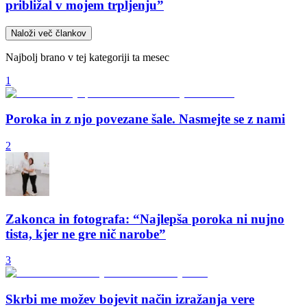
približal v mojem trpljenju”
Naloži več člankov
Najbolj brano v tej kategoriji ta mesec
1
Poroka in z njo povezane šale. Nasmejte se z nami
2
Zakonca in fotografa: “Najlepša poroka ni nujno
tista, kjer ne gre nič narobe”
3
Skrbi me možev bojevit način izražanja vere