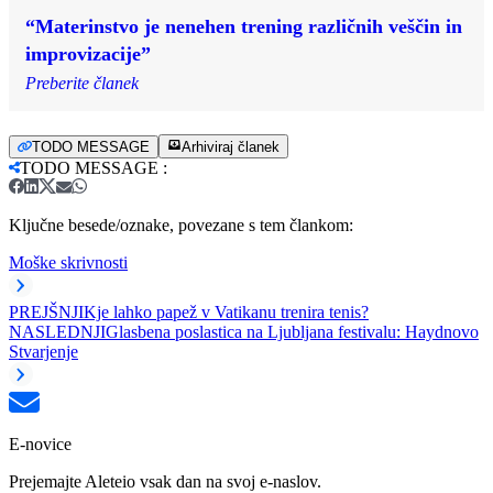
“Materinstvo je nenehen trening različnih veščin in
improvizacije”
Preberite članek
TODO MESSAGE
Arhiviraj članek
TODO MESSAGE
:
Ključne besede/oznake, povezane s tem člankom:
Moške skrivnosti
PREJŠNJI
Kje lahko papež v Vatikanu trenira tenis?
NASLEDNJI
Glasbena poslastica na Ljubljana festivalu: Haydnovo
Stvarjenje
E-novice
Prejemajte Aleteio vsak dan na svoj e-naslov.