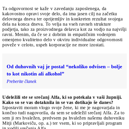
Ta odgovornost se kaže v zavedanju zaposlenega, da
kakovostno opravi svoje delo, da ima jasen cilj na začetku
delovnega dneva ter oprijemljiv in konkreten rezultat svojega
dela na konca dneva. To velja na vseh ravneh strukture
podjetja, tako za proizvodnega delavca kot za vodjo na najvišji
ravni. Menim, da če se z dobrim in empatičnim vodenjem
omenjeno kvalitetno delo v okviru individualne odgovornosti
poveže v celoto, uspeh korporacije ne more izostati.
Od duhovnih vaj je postal “nekoliko odvisen – bolje
to kot nikotin ali alkohol”
Preberite članek
Udeležili ste se srečanj Alfa, ki so potekala v vaši župniji.
Kako so se vas dotaknila in se vas dotikajo še danes?
Izpostaviti moram vlogo svoje žene, ki me je nagovarjala in
končno tudi nagovorila, da sem se udeležil srečanj Alfa. Za to
sem ji res hvaležen, predvsem pa hvaležen našemu duhovniku
Mitji (Markoviču, op. a.) ter vsem, ki so pripravljali program
in vodili srečanja Alfa.