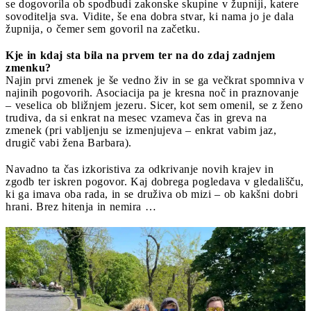
se dogovorila ob spodbudi zakonske skupine v župniji, katere
sovoditelja sva. Vidite, še ena dobra stvar, ki nama jo je dala
župnija, o čemer sem govoril na začetku.
Kje in kdaj sta bila na prvem ter na do zdaj zadnjem
zmenku?
Najin prvi zmenek je še vedno živ in se ga večkrat spomniva v
najinih pogovorih. Asociacija pa je kresna noč in praznovanje
– veselica ob bližnjem jezeru. Sicer, kot sem omenil, se z ženo
trudiva, da si enkrat na mesec vzameva čas in greva na
zmenek (pri vabljenju se izmenjujeva – enkrat vabim jaz,
drugič vabi žena Barbara).
Navadno ta čas izkoristiva za odkrivanje novih krajev in
zgodb ter iskren pogovor. Kaj dobrega pogledava v gledališču,
ki ga imava oba rada, in se druživa ob mizi – ob kakšni dobri
hrani. Brez hitenja in nemira …