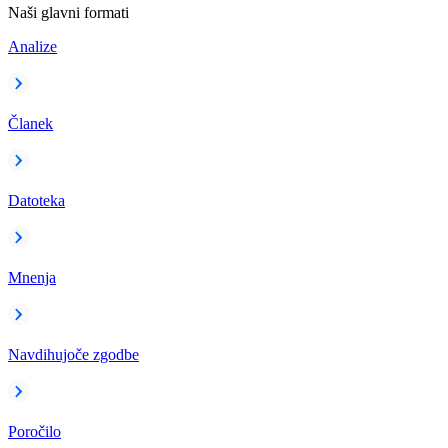
Naši glavni formati
Analize
Članek
Datoteka
Mnenja
Navdihujoče zgodbe
Poročilo