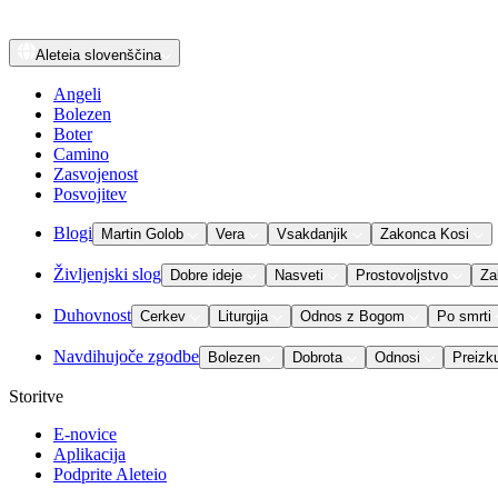
Aleteia
slovenščina
Angeli
Bolezen
Boter
Camino
Zasvojenost
Posvojitev
Blogi
Martin Golob
Vera
Vsakdanjik
Zakonca Kosi
Življenjski slog
Dobre ideje
Nasveti
Prostovoljstvo
Za
Duhovnost
Cerkev
Liturgija
Odnos z Bogom
Po smrti
Navdihujoče zgodbe
Bolezen
Dobrota
Odnosi
Preizk
Storitve
E-novice
Aplikacija
Podprite Aleteio