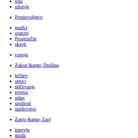
šola
zdravje
Prostovoljstvo
gasilci
oratorij
Prostosrčni
skavti
vzgoja
Zakon &amp; Družina
ločitev
otroci
pričevanje
rojstvo
splav
spolnost
starševstvo
Zanjo &amp; Zanj
intervju
moda