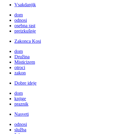
Vsakdanjik
dom
odnosi
osebna rast
preizkušnje
Zakonca Kosi
dom
Družina
Misticizem
otroci
zakon
Dobre ideje
dom
knjige
praznik
Nasveti
odnosi
služba