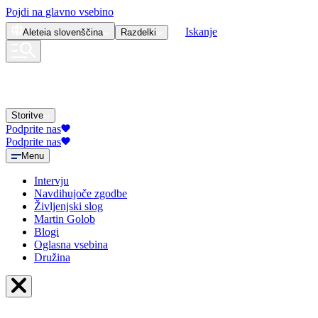
Pojdi na glavno vsebino
Iskanje
Aleteia
slovenščina
Razdelki
Storitve
Podprite nas
Podprite nas
Menu
Intervju
Navdihujoče zgodbe
Življenjski slog
Martin Golob
Blogi
Oglasna vsebina
Družina