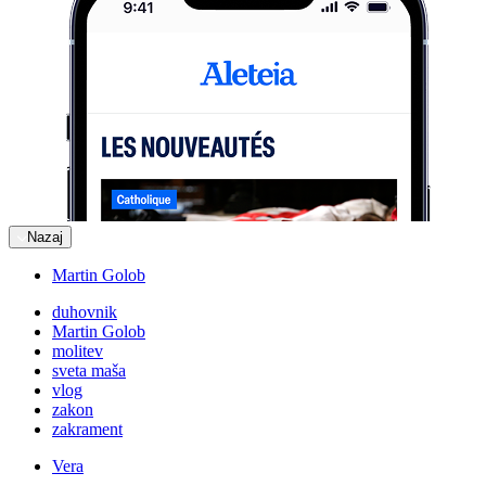
Nazaj
Martin Golob
duhovnik
Martin Golob
molitev
sveta maša
vlog
zakon
zakrament
Vera