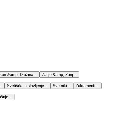
kon &amp; Družina
Zanjo &amp; Zanj
Svetišča in slavljenje
Svetniki
Zakramenti
ušnje