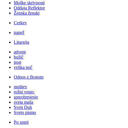
Moške skrivnosti
Oddaja Reflektor
Ženska ženski
Cerkev
papež
Liturgija
advent
božič
post
velika noč
Odnos z Bogom
molitev
rožni venec
spreobrnjenje
sveta maša
Sveti Duh
Sveto pismo
Po smrti