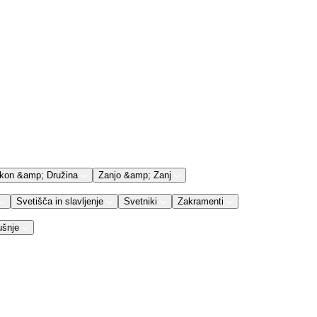
kon &amp; Družina
Zanjo &amp; Zanj
Svetišča in slavljenje
Svetniki
Zakramenti
ušnje