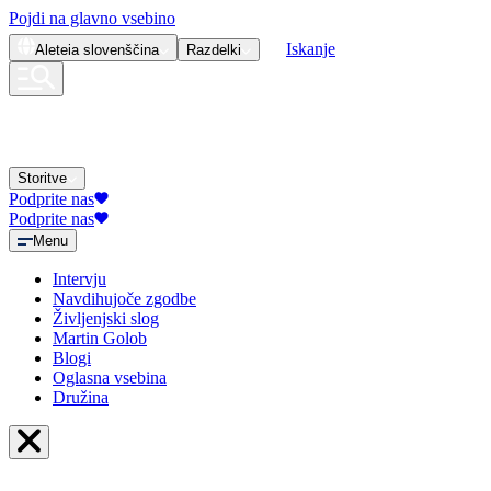
Pojdi na glavno vsebino
Iskanje
Aleteia
slovenščina
Razdelki
Storitve
Podprite nas
Podprite nas
Menu
Intervju
Navdihujoče zgodbe
Življenjski slog
Martin Golob
Blogi
Oglasna vsebina
Družina