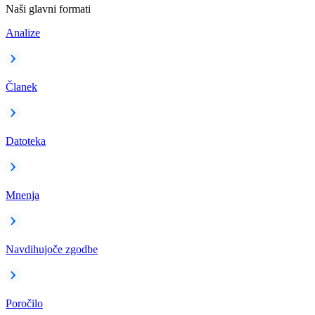
Naši glavni formati
Analize
Članek
Datoteka
Mnenja
Navdihujoče zgodbe
Poročilo