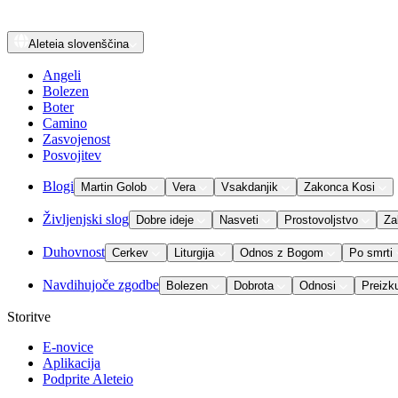
Aleteia
slovenščina
Angeli
Bolezen
Boter
Camino
Zasvojenost
Posvojitev
Blogi
Martin Golob
Vera
Vsakdanjik
Zakonca Kosi
Življenjski slog
Dobre ideje
Nasveti
Prostovoljstvo
Za
Duhovnost
Cerkev
Liturgija
Odnos z Bogom
Po smrti
Navdihujoče zgodbe
Bolezen
Dobrota
Odnosi
Preizk
Storitve
E-novice
Aplikacija
Podprite Aleteio