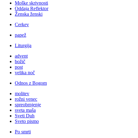
Moške skrivnosti
Oddaja Reflektor
Ženska ženski
Cerkev
papež
Liturgija
advent
božič
post
velika noč
Odnos z Bogom
molitev
rožni venec
spreobrnjenje
sveta maša
Sveti Duh
Sveto pismo
Po smrti