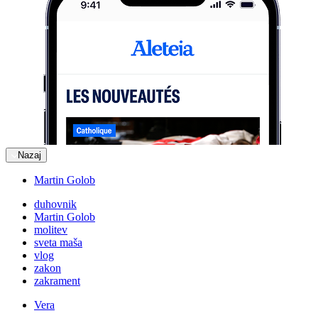
Nazaj
Martin Golob
duhovnik
Martin Golob
molitev
sveta maša
vlog
zakon
zakrament
Vera