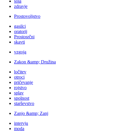
šola
zdravje
Prostovoljstvo
gasilci
oratorij
Prostosrčni
skavti
vzgoja
Zakon &amp; Družina
ločitev
otroci
pričevanje
rojstvo
splav
spolnost
starševstvo
Zanjo &amp; Zanj
intervju
moda