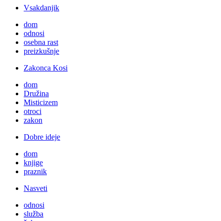
Vsakdanjik
dom
odnosi
osebna rast
preizkušnje
Zakonca Kosi
dom
Družina
Misticizem
otroci
zakon
Dobre ideje
dom
knjige
praznik
Nasveti
odnosi
služba