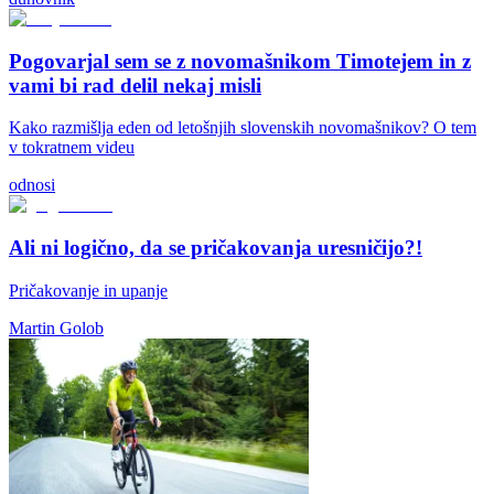
Pogovarjal sem se z novomašnikom Timotejem in z
vami bi rad delil nekaj misli
Kako razmišlja eden od letošnjih slovenskih novomašnikov? O tem
v tokratnem videu
odnosi
Ali ni logično, da se pričakovanja uresničijo?!
Pričakovanje in upanje
Martin Golob