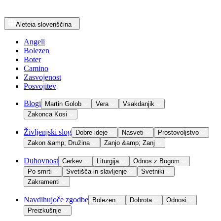
Aleteia
slovenščina
Angeli
Bolezen
Boter
Camino
Zasvojenost
Posvojitev
Blogi
Martin Golob
Vera
Vsakdanjik
Zakonca Kosi
Življenjski slog
Dobre ideje
Nasveti
Prostovoljstvo
Zakon &amp; Družina
Zanjo &amp; Zanj
Duhovnost
Cerkev
Liturgija
Odnos z Bogom
Po smrti
Svetišča in slavljenje
Svetniki
Zakramenti
Navdihujoče zgodbe
Bolezen
Dobrota
Odnosi
Preizkušnje