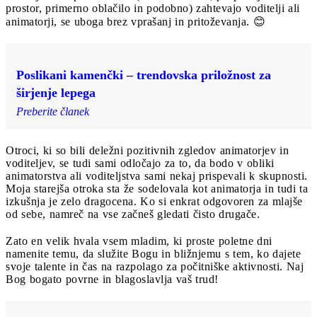
prostor, primerno oblačilo in podobno) zahtevajo voditelji ali
animatorji, se uboga brez vprašanj in pritoževanja. 😊
Poslikani kamenčki – trendovska priložnost za
širjenje lepega
Preberite članek
Otroci, ki so bili deležni pozitivnih zgledov animatorjev in
voditeljev, se tudi sami odločajo za to, da bodo v obliki
animatorstva ali voditeljstva sami nekaj prispevali k skupnosti.
Moja starejša otroka sta že sodelovala kot animatorja in tudi ta
izkušnja je zelo dragocena. Ko si enkrat odgovoren za mlajše
od sebe, namreč na vse začneš gledati čisto drugače.
Zato en velik hvala vsem mladim, ki proste poletne dni
namenite temu, da služite Bogu in bližnjemu s tem, ko dajete
svoje talente in čas na razpolago za počitniške aktivnosti. Naj
Bog bogato povrne in blagoslavlja vaš trud!