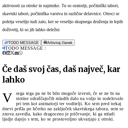
aktivnosti za otroke in najstnike. Tu so oratoriji, počitniški tabori,
skavtski tabori, počitniška varstva in različne delavnice. Otroci se
poletja veselijo tudi zato, ker se veselijo skupnega druženja in lepih
doživetij, ki so jih lahko deležni
TODO MESSAGE
Arhiviraj članek
TODO MESSAGE
:
Če daš svoj čas, daš največ, kar
lahko
V
sega tega pa ne bi bilo mogoče izvesti, če se ne bi na
stotine odraščajočih mladih dalo na voljo in sodelovalo
pri tem kot animatorji ter voditelji. Ko sem pred nekaj
dnevi prišla po hčerko na zaključek skavtskega tabora, sem se
znova zavedla, kako dragoceno je pričevanje, ki ga mladi
ljudje dajejo s tem, ko se prostovoljno ukvarjajo z otroki.