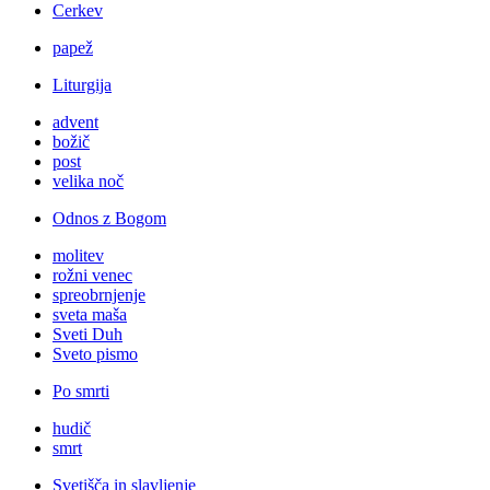
Cerkev
papež
Liturgija
advent
božič
post
velika noč
Odnos z Bogom
molitev
rožni venec
spreobrnjenje
sveta maša
Sveti Duh
Sveto pismo
Po smrti
hudič
smrt
Svetišča in slavljenje