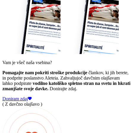
Vam je všeč naša vsebina?
Pomagajte nam pokriti stroške produkcije
člankov, ki jih berete,
in podprite poslanstvo Aleteia. Zahvaljujoč davčnim olajšavam
lahko podpirate
vodilno katoliško spletno stran na svetu in hkrati
zmanjšate svoje davke.
Donirajte zdaj.
Doniram zdaj
( Z davčno olajšavo )