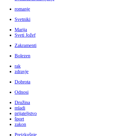
romanje
Svetniki
Marija
Sveti Jožef
Zakramenti
Bolezen
rak
zdravje
Dobrota
Odnosi
Družina
mladi
prijateljstvo
šport
zakon
Preizkušnje