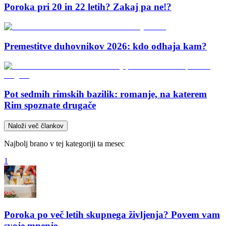
Poroka pri 20 in 22 letih? Zakaj pa ne!?
Premestitve duhovnikov 2026: kdo odhaja kam?
Pot sedmih rimskih bazilik: romanje, na katerem
Rim spoznate drugače
Naloži več člankov
Najbolj brano v tej kategoriji ta mesec
1
Poroka po več letih skupnega življenja? Povem vam
svoje mnenje