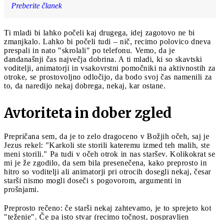
Preberite članek
Ti mladi bi lahko počeli kaj drugega, idej zagotovo ne bi
zmanjkalo. Lahko bi počeli tudi – nič, recimo polovico dneva
prespali in nato "skrolali" po telefonu. Vemo, da je
dandanašnji čas največja dobrina. A ti mladi, ki so skavtski
voditelji, animatorji in vsakovrstni pomočniki na aktivnostih za
otroke, se prostovoljno odločijo, da bodo svoj čas namenili za
to, da naredijo nekaj dobrega, nekaj, kar ostane.
Avtoriteta in dober zgled
Prepričana sem, da je to zelo dragoceno v Božjih očeh, saj je
Jezus rekel: "Karkoli ste storili kateremu izmed teh malih, ste
meni storili." Pa tudi v očeh otrok in nas staršev. Kolikokrat se
mi je že zgodilo, da sem bila presenečena, kako preprosto in
hitro so voditelji ali animatorji pri otrocih dosegli nekaj, česar
starši nismo mogli doseči s pogovorom, argumenti in
prošnjami.
Preprosto rečeno: če starši nekaj zahtevamo, je to sprejeto kot
"teženje". Če pa isto stvar (recimo točnost, pospravljen