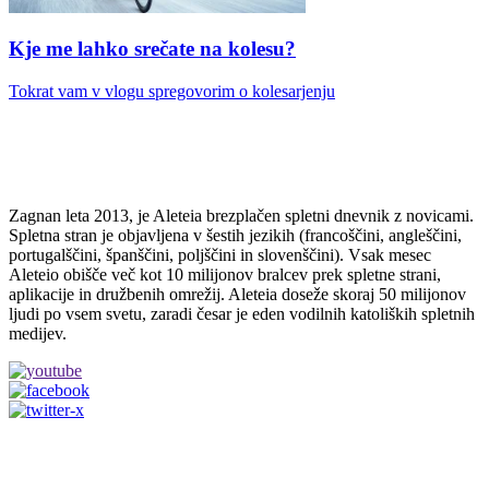
Kje me lahko srečate na kolesu?
Tokrat vam v vlogu spregovorim o kolesarjenju
Zagnan leta 2013, je Aleteia brezplačen spletni dnevnik z novicami.
Spletna stran je objavljena v šestih jezikih (francoščini, angleščini,
portugalščini, španščini, poljščini in slovenščini). Vsak mesec
Aleteio obišče več kot 10 milijonov bralcev prek spletne strani,
aplikacije in družbenih omrežij. Aleteia doseže skoraj 50 milijonov
ljudi po vsem svetu, zaradi česar je eden vodilnih katoliških spletnih
medijev.