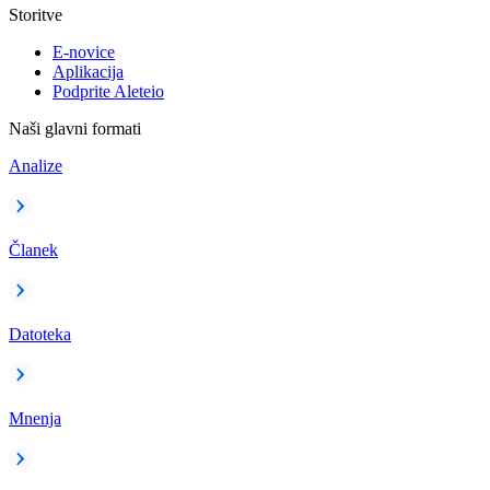
Storitve
E-novice
Aplikacija
Podprite Aleteio
Naši glavni formati
Analize
Članek
Datoteka
Mnenja