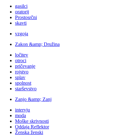
gasilci
oratorij
Prostosrčni
skavti
vzgoja
Zakon &amp; Družina
ločitev
otroci
pričevanje
rojstvo
splav
spolnost
starševstvo
Zanjo &amp; Zanj
intervju
moda
Moške skrivnosti
Oddaja Reflektor
Ženska ženski