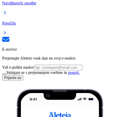
Navdihujoče zgodbe
Poročilo
E-novice
Prejemajte Aleteio vsak dan na svoj e-naslov.
Vaš e-poštni naslov
Strinjam se s prejemanjem vsebine in
pogoji.
Prijavite se