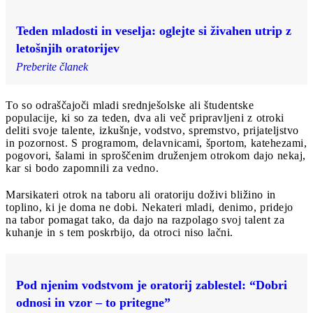
Teden mladosti in veselja: oglejte si živahen utrip z
letošnjih oratorijev
Preberite članek
To so odraščajoči mladi srednješolske ali študentske
populacije, ki so za teden, dva ali več pripravljeni z otroki
deliti svoje talente, izkušnje, vodstvo, spremstvo, prijateljstvo
in pozornost. S programom, delavnicami, športom, katehezami,
pogovori, šalami in sproščenim druženjem otrokom dajo nekaj,
kar si bodo zapomnili za vedno.
Marsikateri otrok na taboru ali oratoriju doživi bližino in
toplino, ki je doma ne dobi. Nekateri mladi, denimo, pridejo
na tabor pomagat tako, da dajo na razpolago svoj talent za
kuhanje in s tem poskrbijo, da otroci niso lačni.
Pod njenim vodstvom je oratorij zablestel: “Dobri
odnosi in vzor – to pritegne”