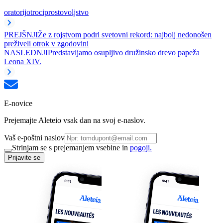
oratorij
otroci
prostovoljstvo
PREJŠNJI
Že z rojstvom podrl svetovni rekord: najbolj nedonošen
preživeli otrok v zgodovini
NASLEDNJI
Predstavljamo osupljivo družinsko drevo papeža
Leona XIV.
E-novice
Prejemajte Aleteio vsak dan na svoj e-naslov.
Vaš e-poštni naslov
Strinjam se s prejemanjem vsebine in
pogoji.
Prijavite se