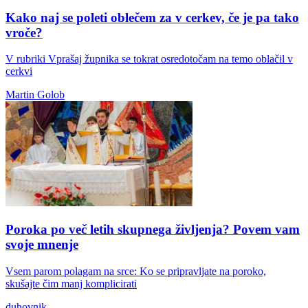
Kako naj se poleti oblečem za v cerkev, če je pa tako
vroče?
V rubriki Vprašaj župnika se tokrat osredotočam na temo oblačil v
cerkvi
Martin Golob
Poroka po več letih skupnega življenja? Povem vam
svoje mnenje
Vsem parom polagam na srce: Ko se pripravljate na poroko,
skušajte čim manj komplicirati
duhovnik