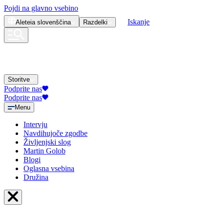
Pojdi na glavno vsebino
Iskanje
Aleteia
slovenščina
Razdelki
Storitve
Podprite nas
Podprite nas
Menu
Intervju
Navdihujoče zgodbe
Življenjski slog
Martin Golob
Blogi
Oglasna vsebina
Družina