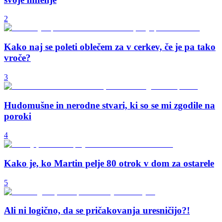
2
Kako naj se poleti oblečem za v cerkev, če je pa tako
vroče?
3
Hudomušne in nerodne stvari, ki so se mi zgodile na
poroki
4
Kako je, ko Martin pelje 80 otrok v dom za ostarele
5
Ali ni logično, da se pričakovanja uresničijo?!