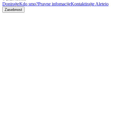
Donirajte
Kdo smo?
Pravne infomacije
Kontaktirajte Aleteio
Zasebnost