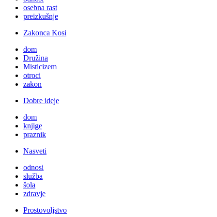
osebna rast
preizkušnje
Zakonca Kosi
dom
Družina
Misticizem
otroci
zakon
Dobre ideje
dom
knjige
praznik
Nasveti
odnosi
služba
šola
zdravje
Prostovoljstvo