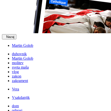
Nazaj
Martin Golob
duhovnik
Martin Golob
molitev
sveta maša
vlog
zakon
zakrament
Vera
Vsakdanjik
dom
odnosi