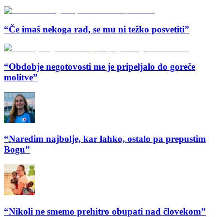
“Če imaš nekoga rad, se mu ni težko posvetiti”
“Obdobje negotovosti me je pripeljalo do goreče
molitve”
“Naredim najbolje, kar lahko, ostalo pa prepustim
Bogu”
“Nikoli ne smemo prehitro obupati nad človekom”