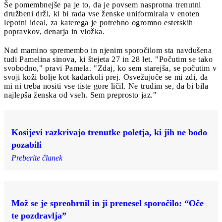
Še pomembnejše pa je to, da je povsem nasprotna trenutni
družbeni drži, ki bi rada vse ženske uniformirala v enoten
lepotni ideal, za katerega je potrebno ogromno estetskih
popravkov, denarja in vložka.
Nad mamino spremembo in njenim sporočilom sta navdušena
tudi Pamelina sinova, ki štejeta 27 in 28 let. "Počutim se tako
svobodno," pravi Pamela. "Zdaj, ko sem starejša, se počutim v
svoji koži bolje kot kadarkoli prej. Osvežujoče se mi zdi, da
mi ni treba nositi vse tiste gore ličil. Ne trudim se, da bi bila
najlepša ženska od vseh. Sem preprosto jaz."
Kosijevi razkrivajo trenutke poletja, ki jih ne bodo
pozabili
Preberite članek
Mož se je spreobrnil in ji prenesel sporočilo: “Oče
te pozdravlja”