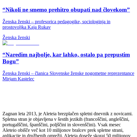
“Nikoli ne smemo prehitro obupati nad človekom”
Ženska ženski – profesorica pedagogike, sociologinja in
prostovoljka Kaja Rukav
Ženska ženski
“Naredim najbolje, kar lahko, ostalo pa prepustim
Bogu”
Ženska ženski – članica Slovenske ženske nogometne reprezentance
Mirjam Kastelec
Zagnan leta 2013, je Aleteia brezplačen spletni dnevnik z novicami.
Spletna stran je objavljena v šestih jezikih (francoščini, angleščini,
portugalščini, španščini, poljščini in slovenščini). Vsak mesec
Aleteio obišče več kot 10 milijonov bralcev prek spletne strani,
aplikacije in družbenih omrežij. Aleteia doseže skoraj 50 milijonov