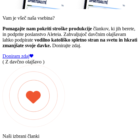
Vam je všeč naša vsebina?
Pomagajte nam pokriti stroške produkcije
člankov, ki jih berete,
in podprite poslanstvo Aleteia. Zahvaljujoč davčnim olajšavam
lahko podpirate
vodilno katoliško spletno stran na svetu in hkrati
zmanjšate svoje davke.
Donirajte zdaj.
Doniram zdaj
( Z davčno olajšavo )
Naši izbrani članki