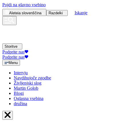
Pojdi na glavno vsebino
Iskanje
Aleteia
slovenščina
Razdelki
Storitve
Podprite nas
Podprite nas
Menu
Intervju
Navdihujoče zgodbe
Življenjski slog
Martin Golob
Blogi
Oglasna vsebina
družina