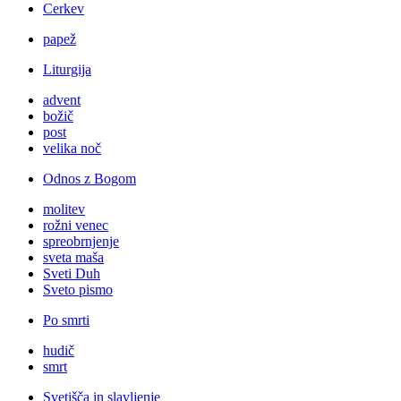
Cerkev
papež
Liturgija
advent
božič
post
velika noč
Odnos z Bogom
molitev
rožni venec
spreobrnjenje
sveta maša
Sveti Duh
Sveto pismo
Po smrti
hudič
smrt
Svetišča in slavljenje