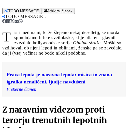
TODO MESSAGE
Arhiviraj članek
TODO MESSAGE
:
T
isti med nami, ki že štejemo nekaj desetletij, se morda
spominjamo brhke svetlolaske, ki je bila ena glavnih
zvezdnic hollywoodske serije
Obalna straža
. Moški so
vzdihovali ob njeni lepoti in oblinami, ženske pa se zavedale,
da ji (vsaj večina) ne bodo nikoli podobne.
Prava lepota je naravna lepota: misica in znana
igralka nenaličeni, ljudje navdušeni
Preberite članek
Z naravnim videzom proti
terorju trenutnih lepotnih