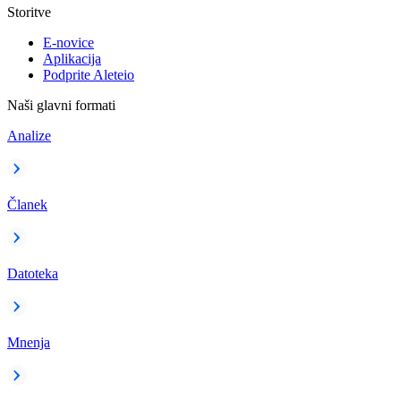
Storitve
E-novice
Aplikacija
Podprite Aleteio
Naši glavni formati
Analize
Članek
Datoteka
Mnenja