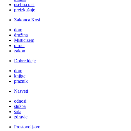
osebna rast
preizkušnje
Zakonca Kosi
dom
družina
Misticizem
otroci
zakon
Dobre ideje
dom
knjige
praznik
Nasveti
odnosi
služba
šola
zdravje
Prostovoljstvo