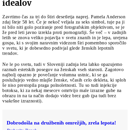
idealov
Zavrtimo čas za tri do štiri desetletja naprej. Pamela Anderson
zdaj šteje 58 let. Če je nekoč veljala za seks simbol, tuje pa ji
ni bilo niti golo poziranje pred fotografskim objektivom, se je
že pred leti javno izrekla proti pornografiji. Še več – v zadnjih
letih se znova veliko pojavlja v svetu znanih in je lepa, urejena
gospa, ki s svojim naravnim videzom širi pomembno sporočilo
v svetu, ki je dobesedno podivjal glede ženskih lepotnih
trendov.
Ne le po svetu, tudi v Sloveniji zadnja leta lahko opazujemo
razmah estetskih posegov na ženskah vseh starosti. Zagotovo
najbolj opazno je povečanje volumna ustnic, ki se ga
poslužujejo vedno mlajše ženske, včasih celo dekleta, ki sploh
še niso prestopila praga polnoletnosti. Tu so tudi injekcije
botoksa, ki za nekaj mesecev omrtvijo male izrazne gube na
obrazu in na ta način dodajo videz brez gub (pa tudi brez
vsakršne izraznosti).
Dobrodošla na družbenih omrežjih, zrela lepota!