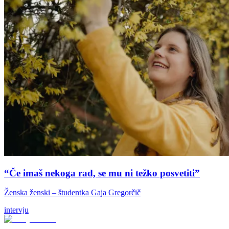
“Če imaš nekoga rad, se mu ni težko posvetiti”
Ženska ženski – študentka Gaja Gregorčič
intervju