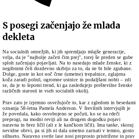
S posegi začenjajo že mlada
dekleta
Na socialnih omrežjih, ki jih spremljajo mlajše generacije,
velja, da je "najbolje začeti čim prej", torej še preden se gube
sploh začenjajo pojavljati. Na to nasedajo mlade ženske, ki z
negibnimi čeli dozdevno skrbijo za to, da ne bi bile zgubane.
Dolge, goste in kot noč črne (umetne) trepalnice, zglajena
koža zaradi polnil, ogromne ustnice in podaljšani nohti – zdi
se, da je to lepotni trend, ki ga zasledujejo preštevilne ženske
različnih starosti in vseh socialnih okolij.
Prav zato je izjemno osvežujoče to, kar z zgledom in besedami
oznanja 58-letna Pamela Anderson. V številnih intervjujih je
že povedala, kako osvobojeno se počuti, ko se na rdeči
preprogi, na modni reviji ali na drugem dogodku pojavi
naravna in brez ličil (ali z le kančkom ličil). Ima tanke, skoraj
nevidne obrvi, pa si jih ni dala umetno zarisati v temno, gosto
silhueto. Naravno svetle lase nosi preprosto pristrižene in prav