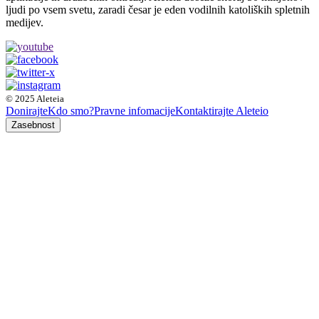
ljudi po vsem svetu, zaradi česar je eden vodilnih katoliških spletnih
medijev.
© 2025 Aleteia
Donirajte
Kdo smo?
Pravne infomacije
Kontaktirajte Aleteio
Zasebnost