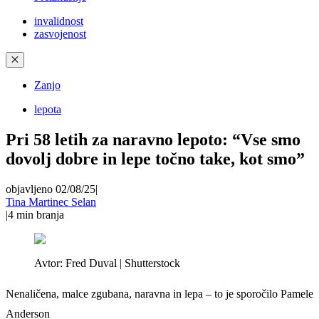
invalidnost
zasvojenost
✕
Zanjo
lepota
Pri 58 letih za naravno lepoto: “Vse smo
dovolj dobre in lepe točno take, kot smo”
objavljeno 02/08/25
|
Tina Martinec Selan
|
4
min branja
Avtor:
Fred Duval | Shutterstock
Nenaličena, malce zgubana, naravna in lepa – to je sporočilo Pamele
Anderson