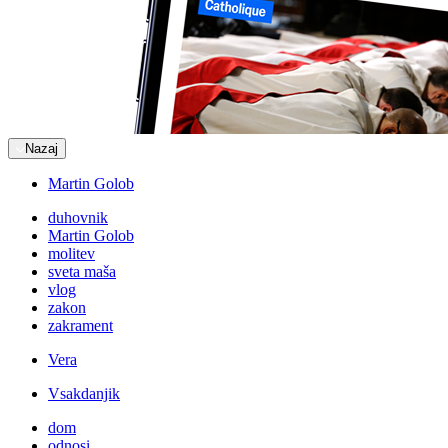
Nazaj
Martin Golob
duhovnik
Martin Golob
molitev
sveta maša
vlog
zakon
zakrament
Vera
Vsakdanjik
dom
odnosi