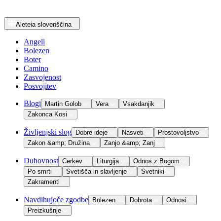
Aleteia
slovenščina
Angeli
Bolezen
Boter
Camino
Zasvojenost
Posvojitev
Blogi
Martin Golob
Vera
Vsakdanjik
Zakonca Kosi
Življenjski slog
Dobre ideje
Nasveti
Prostovoljstvo
Zakon &amp; Družina
Zanjo &amp; Zanj
Duhovnost
Cerkev
Liturgija
Odnos z Bogom
Po smrti
Svetišča in slavljenje
Svetniki
Zakramenti
Navdihujoče zgodbe
Bolezen
Dobrota
Odnosi
Preizkušnje