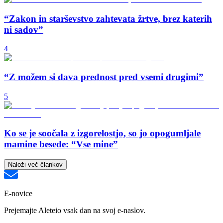
“Zakon in starševstvo zahtevata žrtve, brez katerih
ni sadov”
4
“Z možem si dava prednost pred vsemi drugimi”
5
Ko se je soočala z izgorelostjo, so jo opogumljale
mamine besede: “Vse mine”
Naloži več člankov
E-novice
Prejemajte Aleteio vsak dan na svoj e-naslov.