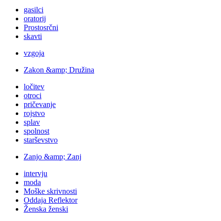
gasilci
oratorij
Prostosrčni
skavti
vzgoja
Zakon &amp; Družina
ločitev
otroci
pričevanje
rojstvo
splav
spolnost
starševstvo
Zanjo &amp; Zanj
intervju
moda
Moške skrivnosti
Oddaja Reflektor
Ženska ženski