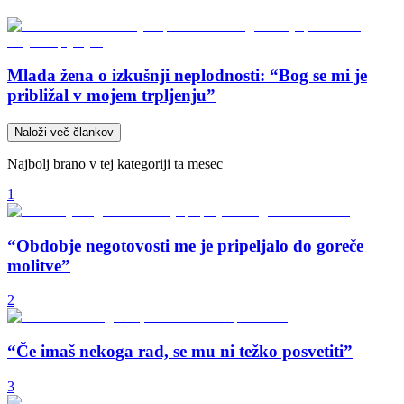
Mlada žena o izkušnji neplodnosti: “Bog se mi je
približal v mojem trpljenju”
Naloži več člankov
Najbolj brano v tej kategoriji ta mesec
1
“Obdobje negotovosti me je pripeljalo do goreče
molitve”
2
“Če imaš nekoga rad, se mu ni težko posvetiti”
3