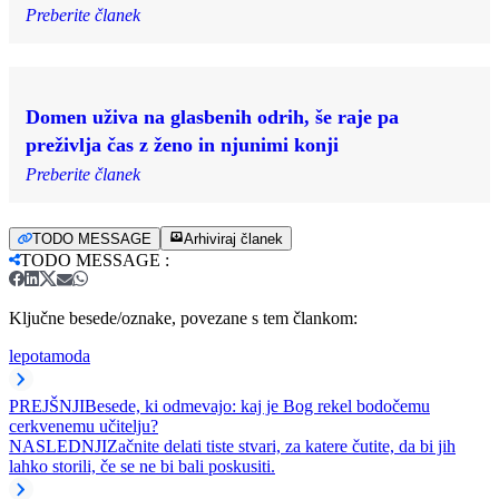
Preberite članek
Domen uživa na glasbenih odrih, še raje pa
preživlja čas z ženo in njunimi konji
Preberite članek
TODO MESSAGE
Arhiviraj članek
TODO MESSAGE
:
Ključne besede/oznake, povezane s tem člankom:
lepota
moda
PREJŠNJI
Besede, ki odmevajo: kaj je Bog rekel bodočemu
cerkvenemu učitelju?
NASLEDNJI
Začnite delati tiste stvari, za katere čutite, da bi jih
lahko storili, če se ne bi bali poskusiti.