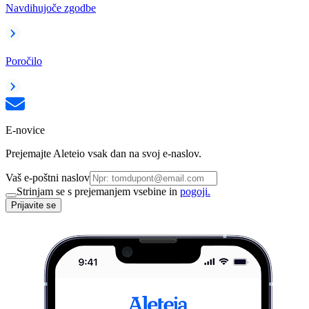
Navdihujoče zgodbe
Poročilo
E-novice
Prejemajte Aleteio vsak dan na svoj e-naslov.
Vaš e-poštni naslov
Strinjam se s prejemanjem vsebine in
pogoji.
Prijavite se