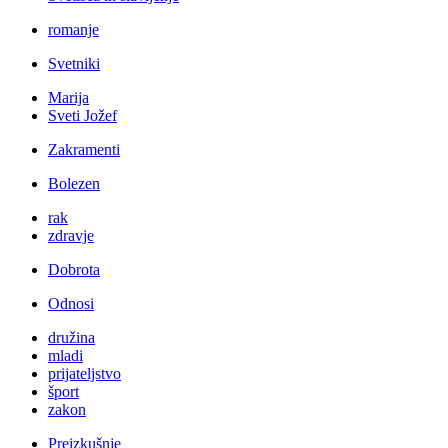
romanje
Svetniki
Marija
Sveti Jožef
Zakramenti
Bolezen
rak
zdravje
Dobrota
Odnosi
družina
mladi
prijateljstvo
šport
zakon
Preizkušnje