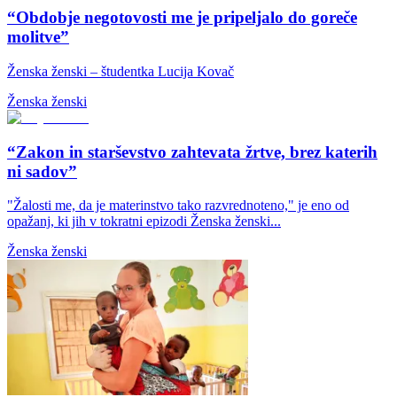
“Obdobje negotovosti me je pripeljalo do goreče
molitve”
Ženska ženski – študentka Lucija Kovač
Ženska ženski
“Zakon in starševstvo zahtevata žrtve, brez katerih
ni sadov”
"Žalosti me, da je materinstvo tako razvrednoteno," je eno od
opažanj, ki jih v tokratni epizodi Ženska ženski...
Ženska ženski