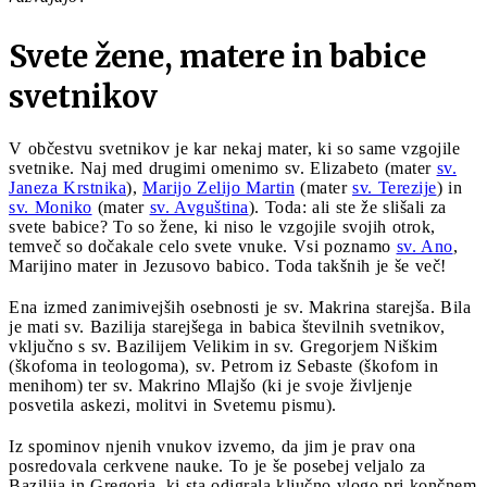
Svete žene, matere in babice
svetnikov
V občestvu svetnikov je kar nekaj mater, ki so same vzgojile
svetnike. Naj med drugimi omenimo sv. Elizabeto (mater
sv.
Janeza Krstnika
),
Marijo Zelijo Martin
(mater
sv. Terezije
) in
sv. Moniko
(mater
sv. Avguština
). Toda: ali ste že slišali za
svete babice? To so žene, ki niso le vzgojile svojih otrok,
temveč so dočakale celo svete vnuke. Vsi poznamo
sv. Ano
,
Marijino mater in Jezusovo babico. Toda takšnih je še več!
Ena izmed zanimivejših osebnosti je sv. Makrina starejša. Bila
je mati sv. Bazilija starejšega in babica številnih svetnikov,
vključno s sv. Bazilijem Velikim in sv. Gregorjem Niškim
(škofoma in teologoma), sv. Petrom iz Sebaste (škofom in
menihom) ter sv. Makrino Mlajšo (ki je svoje življenje
posvetila askezi, molitvi in Svetemu pismu).
Iz spominov njenih vnukov izvemo, da jim je prav ona
posredovala cerkvene nauke. To je še posebej veljalo za
Bazilija in Gregorja, ki sta odigrala ključno vlogo pri končnem