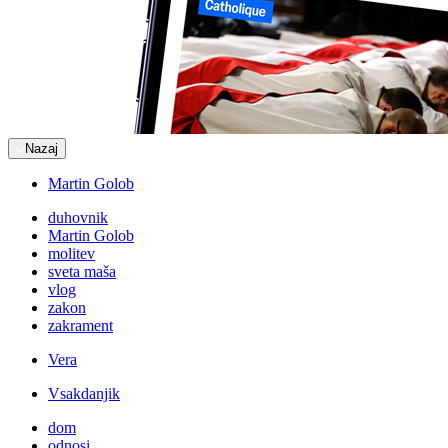
Nazaj
Martin Golob
duhovnik
Martin Golob
molitev
sveta maša
vlog
zakon
zakrament
Vera
Vsakdanjik
dom
odnosi