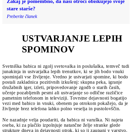
Zakaj je pomembno, da naši otroci obiskujejo svoje
stare starše?
Preberite članek
USTVARJANJE LEPIH
5
SPOMINOV
Svetniška babica ni zgolj svetovalka in poslušalka, temveč tudi
junakinja in ustvarjalka lepih trenutkov, ki se jih bodo vnuki
spominjali vse življenje. Vredno je ustvarjati spomine, ki bodo
postali zakladnica pozitivnih izkušenj: skupna peka, igranje
družabnih iger, izleti, pripovedovanje zgodb o starih časih,
učenje pozabljenih pesmi ali ustvarjanje so odlične različice
pametnim telefonom in televiziji. Tovrstne dejavnosti bogatijo
vezi med babico in vnuki, obenem pa otrokom pokažejo, da je
življenje brez telefona lahko polno veselja in pustolovščin.
Ne nazadnje velja poudariti, da babica ni varuška. Ni najeta
oseba, ki za plačilo izpolnjuje natančne želje stranke glede
strukture dneva in dejavnosti otrok, ki so ji zaupani v varstvo.