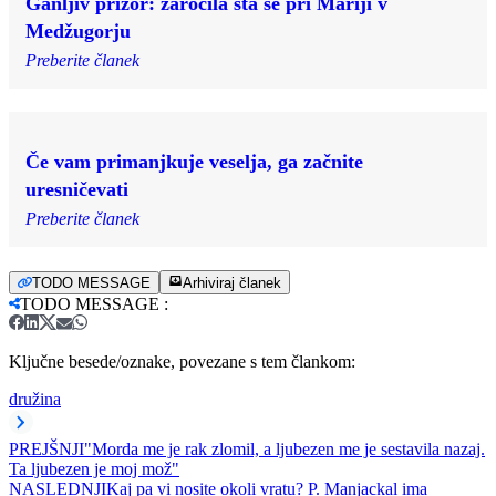
Ganljiv prizor: zaročila sta se pri Mariji v
Medžugorju
Preberite članek
Če vam primanjkuje veselja, ga začnite
uresničevati
Preberite članek
TODO MESSAGE
Arhiviraj članek
TODO MESSAGE
:
Ključne besede/oznake, povezane s tem člankom:
družina
PREJŠNJI
"Morda me je rak zlomil, a ljubezen me je sestavila nazaj.
Ta ljubezen je moj mož"
NASLEDNJI
Kaj pa vi nosite okoli vratu? P. Manjackal ima