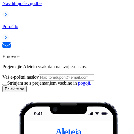
Navdihujoče zgodbe
Poročilo
E-novice
Prejemajte Aleteio vsak dan na svoj e-naslov.
Vaš e-poštni naslov
Strinjam se s prejemanjem vsebine in
pogoji.
Prijavite se