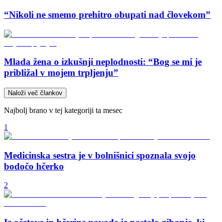
“Nikoli ne smemo prehitro obupati nad človekom”
Mlada žena o izkušnji neplodnosti: “Bog se mi je
približal v mojem trpljenju”
Naloži več člankov
Najbolj brano v tej kategoriji ta mesec
1
Medicinska sestra je v bolnišnici spoznala svojo
bodočo hčerko
2