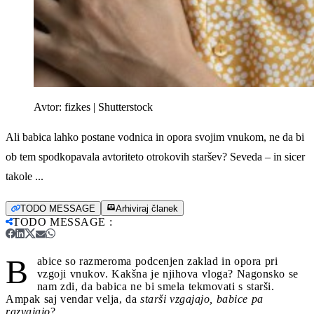
Avtor:
fizkes | Shutterstock
Ali babica lahko postane vodnica in opora svojim vnukom, ne da bi
ob tem spodkopavala avtoriteto otrokovih staršev? Seveda – in sicer
takole ...
TODO MESSAGE
Arhiviraj članek
TODO MESSAGE
:
B
abice so razmeroma podcenjen zaklad in opora pri
vzgoji vnukov. Kakšna je njihova vloga? Nagonsko se
nam zdi, da babica ne bi smela tekmovati s starši.
Ampak saj vendar velja, da
starši vzgajajo, babice pa
razvajajo
?