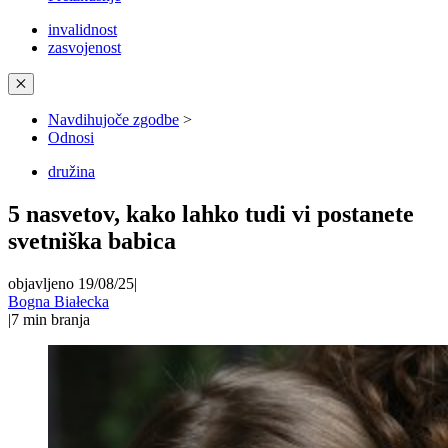
invalidnost
zasvojenost
✕
Navdihujoče zgodbe
>
Odnosi
družina
5 nasvetov, kako lahko tudi vi postanete
svetniška babica
objavljeno 19/08/25
|
Bogna Białecka
|
7
min branja