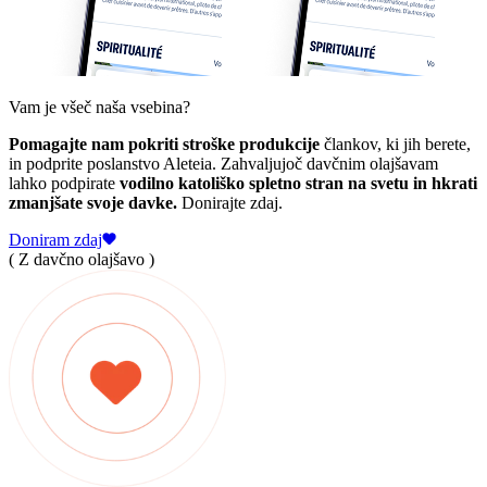
Vam je všeč naša vsebina?
Pomagajte nam pokriti stroške produkcije
člankov, ki jih berete,
in podprite poslanstvo Aleteia. Zahvaljujoč davčnim olajšavam
lahko podpirate
vodilno katoliško spletno stran na svetu in hkrati
zmanjšate svoje davke.
Donirajte zdaj.
Doniram zdaj
( Z davčno olajšavo )