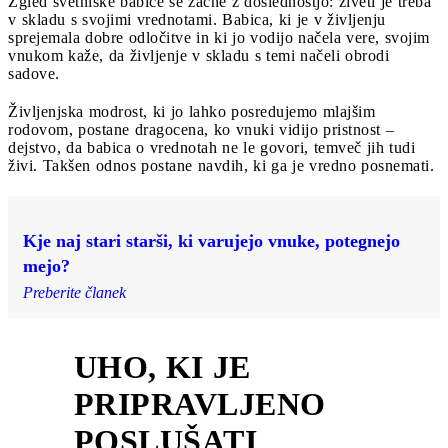
Zgled svetniške babice se začne z doslednostjo: živeti je treba
v skladu s svojimi vrednotami. Babica, ki je v življenju
sprejemala dobre odločitve in ki jo vodijo načela vere, svojim
vnukom kaže, da življenje v skladu s temi načeli obrodi
sadove.
Življenjska modrost, ki jo lahko posredujemo mlajšim
rodovom, postane dragocena, ko vnuki vidijo pristnost –
dejstvo, da babica o vrednotah ne le govori, temveč jih tudi
živi. Takšen odnos postane navdih, ki ga je vredno posnemati.
Kje naj stari starši, ki varujejo vnuke, potegnejo
mejo?
Preberite članek
UHO, KI JE
PRIPRAVLJENO
2
POSLUŠATI