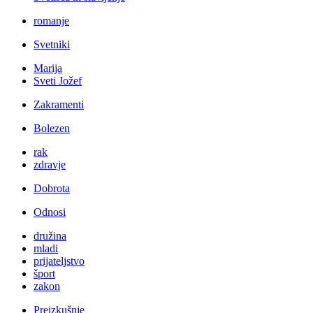
romanje
Svetniki
Marija
Sveti Jožef
Zakramenti
Bolezen
rak
zdravje
Dobrota
Odnosi
družina
mladi
prijateljstvo
šport
zakon
Preizkušnje