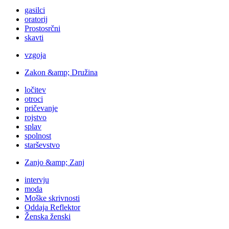
gasilci
oratorij
Prostosrčni
skavti
vzgoja
Zakon &amp; Družina
ločitev
otroci
pričevanje
rojstvo
splav
spolnost
starševstvo
Zanjo &amp; Zanj
intervju
moda
Moške skrivnosti
Oddaja Reflektor
Ženska ženski