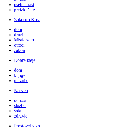
osebna rast
preizkušnje
Zakonca Kosi
dom
družina
Misticizem
otroci
zakon
Dobre ideje
dom
knjige
praznik
Nasveti
odnosi
služba
šola
zdravje
Prostovoljstvo