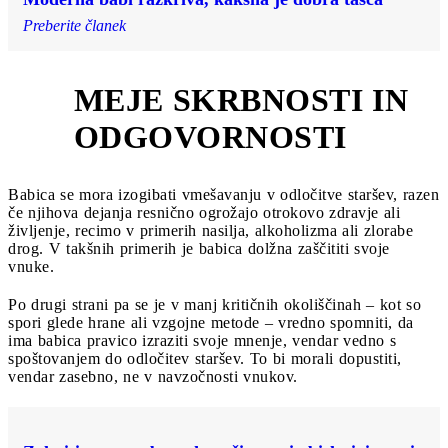
Preberite članek
MEJE SKRBNOSTI IN
4
ODGOVORNOSTI
Babica se mora izogibati vmešavanju v odločitve staršev, razen
če njihova dejanja resnično ogrožajo otrokovo zdravje ali
življenje, recimo v primerih nasilja, alkoholizma ali zlorabe
drog. V takšnih primerih je babica dolžna zaščititi svoje
vnuke.
Po drugi strani pa se je v manj kritičnih okoliščinah – kot so
spori glede hrane ali vzgojne metode – vredno spomniti, da
ima babica pravico izraziti svoje mnenje, vendar vedno s
spoštovanjem do odločitev staršev. To bi morali dopustiti,
vendar zasebno, ne v navzočnosti vnukov.