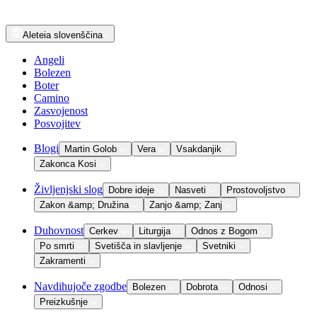
Aleteia
slovenščina
Angeli
Bolezen
Boter
Camino
Zasvojenost
Posvojitev
Blogi
Martin Golob
Vera
Vsakdanjik
Zakonca Kosi
Življenjski slog
Dobre ideje
Nasveti
Prostovoljstvo
Zakon &amp; Družina
Zanjo &amp; Zanj
Duhovnost
Cerkev
Liturgija
Odnos z Bogom
Po smrti
Svetišča in slavljenje
Svetniki
Zakramenti
Navdihujoče zgodbe
Bolezen
Dobrota
Odnosi
Preizkušnje