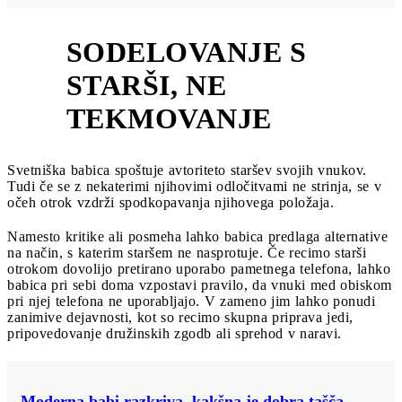
SODELOVANJE S
STARŠI, NE
3
TEKMOVANJE
Svetniška babica spoštuje avtoriteto staršev svojih vnukov.
Tudi če se z nekaterimi njihovimi odločitvami ne strinja, se v
očeh otrok vzdrži spodkopavanja njihovega položaja.
Namesto kritike ali posmeha lahko babica predlaga alternative
na način, s katerim staršem ne nasprotuje. Če recimo starši
otrokom dovolijo pretirano uporabo pametnega telefona, lahko
babica pri sebi doma vzpostavi pravilo, da vnuki med obiskom
pri njej telefona ne uporabljajo. V zameno jim lahko ponudi
zanimive dejavnosti, kot so recimo skupna priprava jedi,
pripovedovanje družinskih zgodb ali sprehod v naravi.
Moderna babi razkriva, kakšna je dobra tašča