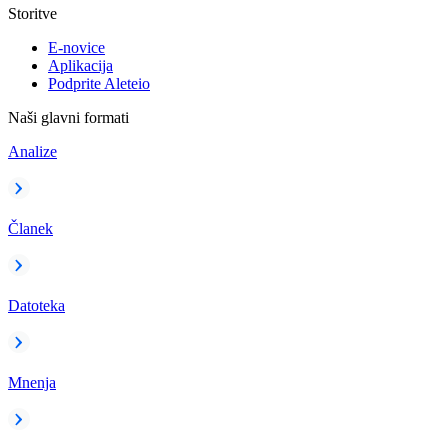
Storitve
E-novice
Aplikacija
Podprite Aleteio
Naši glavni formati
Analize
Članek
Datoteka
Mnenja