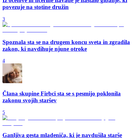
Iz očetove in hčerine navade je nastalo gibanje, ki
povezuje na stotine družin
3
Spoznala sta se na drugem koncu sveta in zgradila
zakon, ki navdihuje njune otroke
4
Člana skupine Firbci sta se s pesmijo poklonila
zakonu svojih staršev
5
Ganljiva gesta mladeniča, ki je navdušila starše