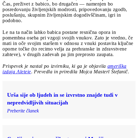
Čas, preživet z babico, bo drugačen — namenjen bo
posredovanju življenjskih modrosti, pripovedovanju zgodb,
poslušanju, skupnim življenjskim dogodivščinam, igri in
podobno.
Le na ta način lahko babica postane resnična opora in
pomembna oseba pri vzgoji svojih vnukov. Zato je vredno, če
mati in oče svojim staršem v odnosu z vnuki postavita ključne
oporne točke (to recimo velja za prehranske in zdravstvene
zahteve), v drugih zadevah pa jim preprosto zaupata.
Prispevek je nastal po izvirniku, ki ga je objavila
ameriška
izdaja Aleteie
.
Prevedla in priredila Mojca Masterl Štefanič.
Urša sije ob ljudeh in se izvrstno znajde tudi v
nepredvidljivih situacijah
Preberite članek