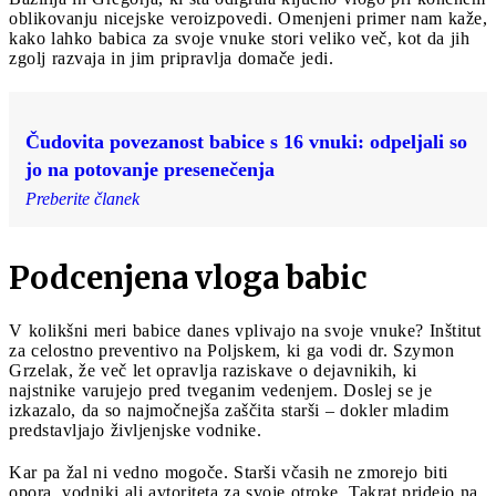
oblikovanju nicejske veroizpovedi. Omenjeni primer nam kaže,
kako lahko babica za svoje vnuke stori veliko več, kot da jih
zgolj razvaja in jim pripravlja domače jedi.
Čudovita povezanost babice s 16 vnuki: odpeljali so
jo na potovanje presenečenja
Preberite članek
Podcenjena vloga babic
V kolikšni meri babice danes vplivajo na svoje vnuke? Inštitut
za celostno preventivo na Poljskem, ki ga vodi dr. Szymon
Grzelak, že več let opravlja raziskave o dejavnikih, ki
najstnike varujejo pred tveganim vedenjem. Doslej se je
izkazalo, da so najmočnejša zaščita starši – dokler mladim
predstavljajo življenjske vodnike.
Kar pa žal ni vedno mogoče. Starši včasih ne zmorejo biti
opora, vodniki ali avtoriteta za svoje otroke. Takrat pridejo na