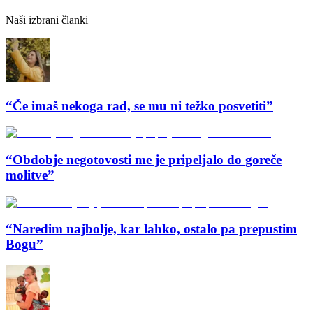
Naši izbrani članki
“Če imaš nekoga rad, se mu ni težko posvetiti”
“Obdobje negotovosti me je pripeljalo do goreče
molitve”
“Naredim najbolje, kar lahko, ostalo pa prepustim
Bogu”