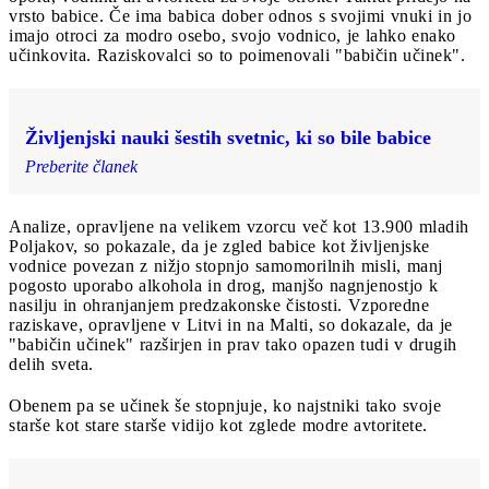
vrsto babice. Če ima babica dober odnos s svojimi vnuki in jo
imajo otroci za modro osebo, svojo vodnico, je lahko enako
učinkovita. Raziskovalci so to poimenovali "babičin učinek".
Življenjski nauki šestih svetnic, ki so bile babice
Preberite članek
Analize, opravljene na velikem vzorcu več kot 13.900 mladih
Poljakov, so pokazale, da je zgled babice kot življenjske
vodnice povezan z nižjo stopnjo samomorilnih misli, manj
pogosto uporabo alkohola in drog, manjšo nagnjenostjo k
nasilju in ohranjanjem predzakonske čistosti. Vzporedne
raziskave, opravljene v Litvi in na Malti, so dokazale, da je
"babičin učinek" razširjen in prav tako opazen tudi v drugih
delih sveta.
Obenem pa se učinek še stopnjuje, ko najstniki tako svoje
starše kot stare starše vidijo kot zglede modre avtoritete.