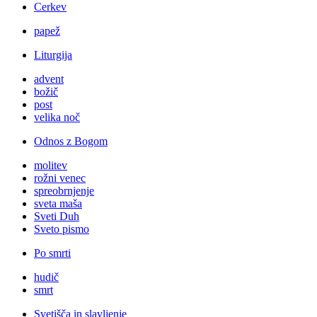
Cerkev
papež
Liturgija
advent
božič
post
velika noč
Odnos z Bogom
molitev
rožni venec
spreobrnjenje
sveta maša
Sveti Duh
Sveto pismo
Po smrti
hudič
smrt
Svetišča in slavljenje