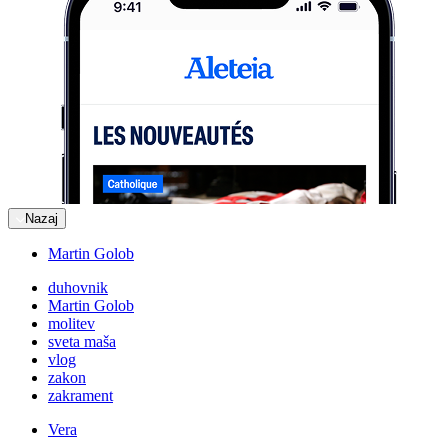
Nazaj
Martin Golob
duhovnik
Martin Golob
molitev
sveta maša
vlog
zakon
zakrament
Vera