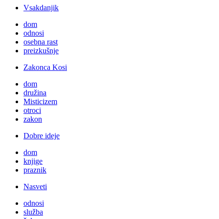
Vsakdanjik
dom
odnosi
osebna rast
preizkušnje
Zakonca Kosi
dom
družina
Misticizem
otroci
zakon
Dobre ideje
dom
knjige
praznik
Nasveti
odnosi
služba