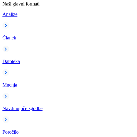
Naši glavni formati
Analize
Članek
Datoteka
Mnenja
Navdihujoče zgodbe
Poročilo