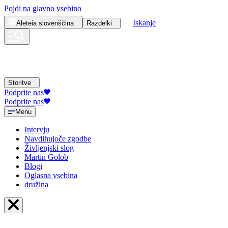
Pojdi na glavno vsebino
Iskanje
Aleteia
slovenščina
Razdelki
Storitve
Podprite nas
Podprite nas
Menu
Intervju
Navdihujoče zgodbe
Življenjski slog
Martin Golob
Blogi
Oglasna vsebina
družina