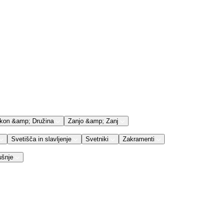
kon &amp; Družina
Zanjo &amp; Zanj
Svetišča in slavljenje
Svetniki
Zakramenti
ušnje