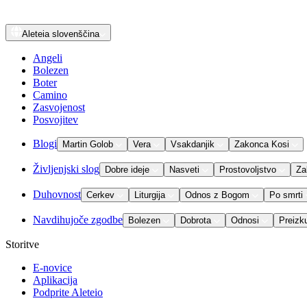
Aleteia
slovenščina
Angeli
Bolezen
Boter
Camino
Zasvojenost
Posvojitev
Blogi
Martin Golob
Vera
Vsakdanjik
Zakonca Kosi
Življenjski slog
Dobre ideje
Nasveti
Prostovoljstvo
Za
Duhovnost
Cerkev
Liturgija
Odnos z Bogom
Po smrti
Navdihujoče zgodbe
Bolezen
Dobrota
Odnosi
Preizk
Storitve
E-novice
Aplikacija
Podprite Aleteio