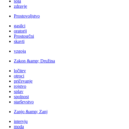
šola
zdravje
Prostovoljstvo
gasilci
oratorij
Prostosrčni
skavti
vzgoja
Zakon &amp; Družina
ločitev
otroci
pričevanje
rojstvo
splav
spolnost
starševstvo
Zanjo &amp; Zanj
intervju
moda