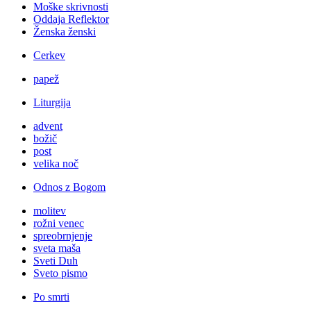
Moške skrivnosti
Oddaja Reflektor
Ženska ženski
Cerkev
papež
Liturgija
advent
božič
post
velika noč
Odnos z Bogom
molitev
rožni venec
spreobrnjenje
sveta maša
Sveti Duh
Sveto pismo
Po smrti