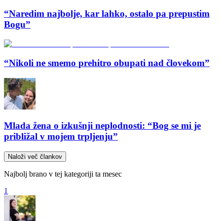
“Naredim najbolje, kar lahko, ostalo pa prepustim
Bogu”
“Nikoli ne smemo prehitro obupati nad človekom”
Mlada žena o izkušnji neplodnosti: “Bog se mi je
približal v mojem trpljenju”
Naloži več člankov
Najbolj brano v tej kategoriji ta mesec
1