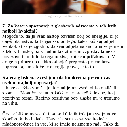
Fotografija je last Sare Lemut
7. Za katero spoznanje z glasbenih odrov ste v teh letih
najbolj hvaležni?
Mogoče to, da je vsak nastop odvisen bolj od energije, ki jo
daješ občinstvu, kot dejansko od tega, kako boš kaj odpel.
Velikokrat se je zgodilo, da sem odpela natančno in se je meni
zdelo vrhunsko, pa z ljudmi takrat nisem vzpostavila neke
povezave in ni bilo takega odziva, kot sem pričakovala. V
drugem primeru pa lahko odpoješ preprosto pesem brez
naprezanja, ampak če je energija prava, je to to.
Katera glasbena zvrst (morda konkretna pesem) vas
osebno najbolj nagovarja?
Uh, zelo težko vprašanje, ker mi je res všeč toliko različnih
stvari … Mogoče trenutno kakšne ne preveč žalostne, bolj
pozitivne pesmi. Recimo pozitivna pop glasba mi je trenutno
na vrhu.
Čez približno mesec dni pa po 10 letih izdajam svojo novo
skladbo, ki bo balada. Ustvarila sem jo za vse bodoče
mladoporočence in vse, ki se imajo neizmerno radi. Tako da