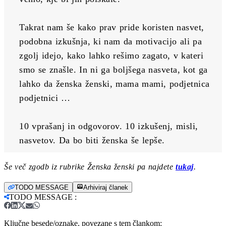
Takrat nam še kako prav pride koristen nasvet, 
podobna izkušnja, ki nam da motivacijo ali pa 
zgolj idejo, kako lahko rešimo zagato, v kateri 
smo se znašle. In ni ga boljšega nasveta, kot ga 
lahko da ženska ženski, mama mami, podjetnica 
podjetnici …
10 vprašanj in odgovorov. 10 izkušenj, misli, 
nasvetov. Da bo biti ženska še lepše.
Še več zgodb iz rubrike Ženska ženski pa najdete
tukaj
.
TODO MESSAGE
Arhiviraj članek
TODO MESSAGE
:
Ključne besede/oznake, povezane s tem člankom: