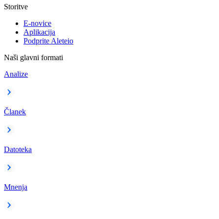
Storitve
E-novice
Aplikacija
Podprite Aleteio
Naši glavni formati
Analize
Članek
Datoteka
Mnenja