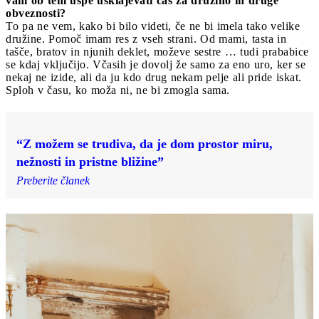
vam ob tem uspe usklajevati čas za
družino in druge
obveznosti?
To pa ne vem, kako bi bilo videti, če ne bi imela tako velike
družine. Pomoč imam res z vseh strani. Od mami, tasta in
tašče, bratov in njunih deklet, moževe sestre … tudi prababice
se kdaj vključijo. Včasih je dovolj že samo za eno uro, ker se
nekaj ne izide, ali da ju kdo drug nekam pelje ali pride iskat.
Sploh v času, ko moža ni, ne bi zmogla sama.
“Z možem se trudiva, da je dom prostor miru,
nežnosti in pristne bližine”
Preberite članek