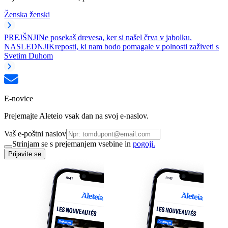
Ženska ženski
PREJŠNJI
Ne posekaš drevesa, ker si našel črva v jabolku.
NASLEDNJI
Kreposti, ki nam bodo pomagale v polnosti zaživeti s
Svetim Duhom
E-novice
Prejemajte Aleteio vsak dan na svoj e-naslov.
Vaš e-poštni naslov
Strinjam se s prejemanjem vsebine in
pogoji.
Prijavite se