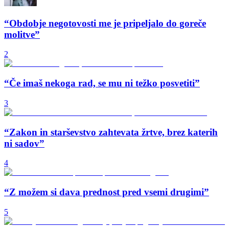
“Obdobje negotovosti me je pripeljalo do goreče
molitve”
2
“Če imaš nekoga rad, se mu ni težko posvetiti”
3
“Zakon in starševstvo zahtevata žrtve, brez katerih
ni sadov”
4
“Z možem si dava prednost pred vsemi drugimi”
5