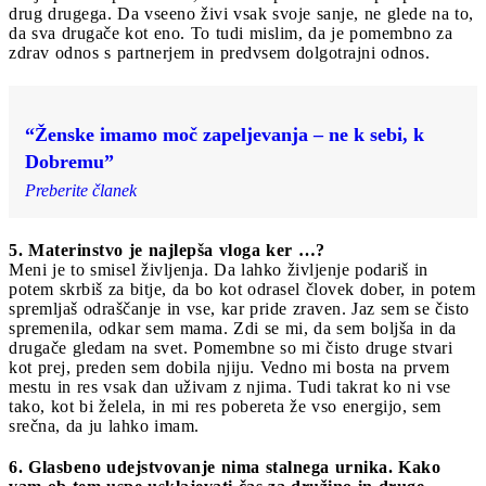
drug drugega. Da vseeno živi vsak svoje sanje, ne glede na to,
da sva drugače kot eno. To tudi mislim, da je pomembno za
zdrav odnos s partnerjem in predvsem dolgotrajni odnos.
“Ženske imamo moč zapeljevanja – ne k sebi, k
Dobremu”
Preberite članek
5. Materinstvo je najlepša vloga ker …?
Meni je to smisel življenja. Da lahko življenje podariš in
potem skrbiš za bitje, da bo kot odrasel človek dober, in potem
spremljaš odraščanje in vse, kar pride zraven. Jaz sem se čisto
spremenila, odkar sem mama. Zdi se mi, da sem boljša in da
drugače gledam na svet. Pomembne so mi čisto druge stvari
kot prej, preden sem dobila njiju. Vedno mi bosta na prvem
mestu in res vsak dan uživam z njima. Tudi takrat ko ni vse
tako, kot bi želela, in mi res pobereta že vso energijo, sem
srečna, da ju lahko imam.
6. Glasbeno udejstvovanje nima stalnega urnika. Kako