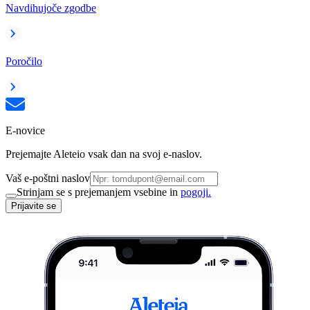
Navdihujoče zgodbe
Poročilo
E-novice
Prejemajte Aleteio vsak dan na svoj e-naslov.
Vaš e-poštni naslov
Strinjam se s prejemanjem vsebine in
pogoji.
Prijavite se