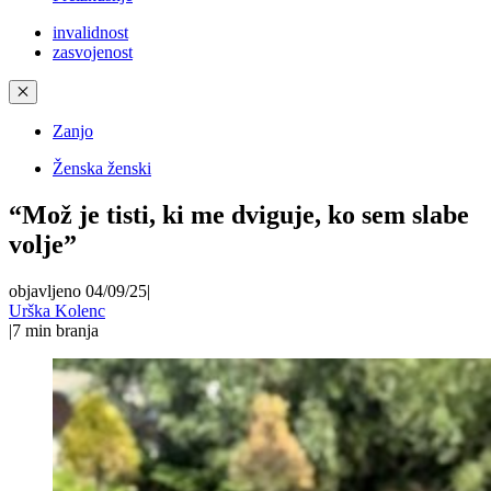
invalidnost
zasvojenost
✕
Zanjo
Ženska ženski
“Mož je tisti, ki me dviguje, ko sem slabe
volje”
objavljeno 04/09/25
|
Urška Kolenc
|
7
min branja