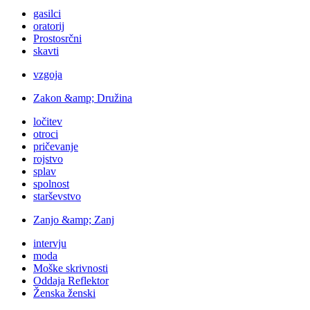
gasilci
oratorij
Prostosrčni
skavti
vzgoja
Zakon &amp; Družina
ločitev
otroci
pričevanje
rojstvo
splav
spolnost
starševstvo
Zanjo &amp; Zanj
intervju
moda
Moške skrivnosti
Oddaja Reflektor
Ženska ženski