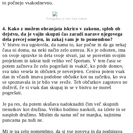
to počnejo vsakodnevno.
Fotografija je last Sare Lemut
4. Kako z možem ohranjata iskrico v zakonu, sploh ob
dejstvu, da je vajin skupni čas zaradi narave njegovega
dela precej omejen, in zakaj vam je to pomembno?
V bistvu sva ugotovila, da nama to, kar počne in da ga nekaj
časa ni doma, na neki način zelo ustreza. Ko je odsoten, ima
on svoje opravke in dela svoje stvari, jaz se posvetim svojim
projektom in takrat tudi veliko več športam. V tem času se
potem začneva že zelo pogrešati in vsakič, ko pride domov,
sva tako vesela in občutek je neverjeten. Ceniva potem vsak
dan in včasih imava podobne občutke kot na začetku, ko sva
se spoznavala in je bilo vse sveže. Teh občutkov zagotovo ne
doživiš, če si vsak dan skupaj in se v bistvu ne moreš
pogrešati.
Je pa res, da potem skušava nadoknaditi čim več skupnih
trenutkov kot družina. Veliko hodimo naokoli, na izlete in se
nasploh družimo. Mislim da nama nič ne manjka, najinima
puncama pa tudi ne.
Mi je pa zelo pomembno, da si vse poveva in da podpirava