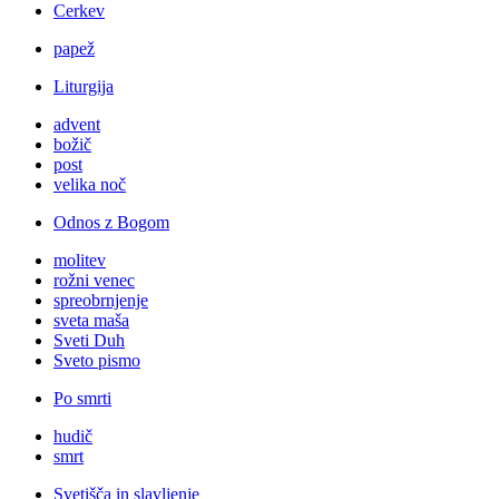
Cerkev
papež
Liturgija
advent
božič
post
velika noč
Odnos z Bogom
molitev
rožni venec
spreobrnjenje
sveta maša
Sveti Duh
Sveto pismo
Po smrti
hudič
smrt
Svetišča in slavljenje