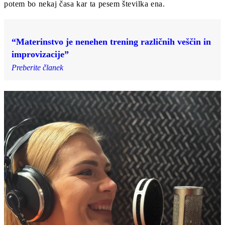
potem bo nekaj časa kar ta pesem številka ena.
“Materinstvo je nenehen trening različnih veščin in
improvizacije”
Preberite članek