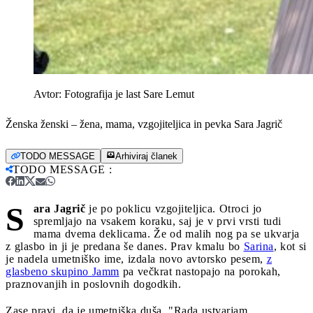
Avtor:
Fotografija je last Sare Lemut
Ženska ženski – žena, mama, vzgojiteljica in pevka Sara Jagrič
TODO MESSAGE
Arhiviraj članek
TODO MESSAGE
:
S
ara Jagrič
je po poklicu vzgojiteljica. Otroci jo
spremljajo na vsakem koraku, saj je v prvi vrsti tudi
mama dvema deklicama. Že od malih nog pa se ukvarja
z glasbo in ji je predana še danes. Prav kmalu bo
Sarina
, kot si
je nadela umetniško ime, izdala novo avtorsko pesem,
z
glasbeno skupino Jamm
pa večkrat nastopajo na porokah,
praznovanjih in poslovnih dogodkih.
Zase pravi, da je umetniška duša. "Rada ustvarjam,