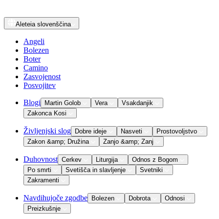
Aleteia
slovenščina
Angeli
Bolezen
Boter
Camino
Zasvojenost
Posvojitev
Blogi
Martin Golob
Vera
Vsakdanjik
Zakonca Kosi
Življenjski slog
Dobre ideje
Nasveti
Prostovoljstvo
Zakon &amp; Družina
Zanjo &amp; Zanj
Duhovnost
Cerkev
Liturgija
Odnos z Bogom
Po smrti
Svetišča in slavljenje
Svetniki
Zakramenti
Navdihujoče zgodbe
Bolezen
Dobrota
Odnosi
Preizkušnje