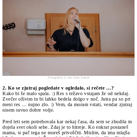
Fotografija je last Sare Lemut
2. Ko se zjutraj pogledate v ogledalo, si rečete …?
Kako bi še malo spala. :) Res s težavo vstajam že od nekdaj.
Zvečer oživim in bi lahko bedela dolgo v noč. Jutra pa so pri
meni res … nujno zlo. :) Vem, da moram vstati, vendar zjutraj
nisem ravno dobre volje.
Pred leti sem potrebovala kar nekaj časa, da sem se zbudila in
dojela svet okoli sebe. Zdaj je to hitreje. Ko enkrat postaneš
mama, si pač tega ne moreš privoščiti. Mislim, da ima mlajša