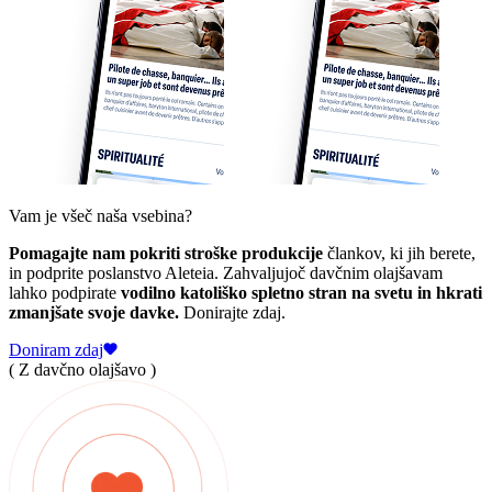
Vam je všeč naša vsebina?
Pomagajte nam pokriti stroške produkcije
člankov, ki jih berete,
in podprite poslanstvo Aleteia. Zahvaljujoč davčnim olajšavam
lahko podpirate
vodilno katoliško spletno stran na svetu in hkrati
zmanjšate svoje davke.
Donirajte zdaj.
Doniram zdaj
( Z davčno olajšavo )