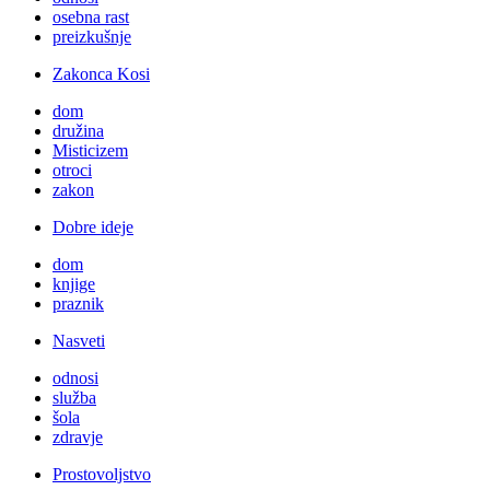
osebna rast
preizkušnje
Zakonca Kosi
dom
družina
Misticizem
otroci
zakon
Dobre ideje
dom
knjige
praznik
Nasveti
odnosi
služba
šola
zdravje
Prostovoljstvo