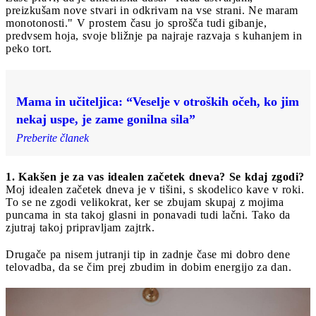
preizkušam nove stvari in odkrivam na vse strani. Ne maram
monotonosti." V prostem času jo sprošča tudi gibanje,
predvsem hoja, svoje bližnje pa najraje razvaja s kuhanjem in
peko tort.
Mama in učiteljica: “Veselje v otroških očeh, ko jim
nekaj uspe, je zame gonilna sila”
Preberite članek
1. Kakšen je za vas idealen začetek dneva? Se kdaj zgodi?
Moj idealen začetek dneva je v tišini, s skodelico kave v roki.
To se ne zgodi velikokrat, ker se zbujam skupaj z mojima
puncama in sta takoj glasni in ponavadi tudi lačni. Tako da
zjutraj takoj pripravljam zajtrk.
Drugače pa nisem jutranji tip in zadnje čase mi dobro dene
telovadba, da se čim prej zbudim in dobim energijo za dan.