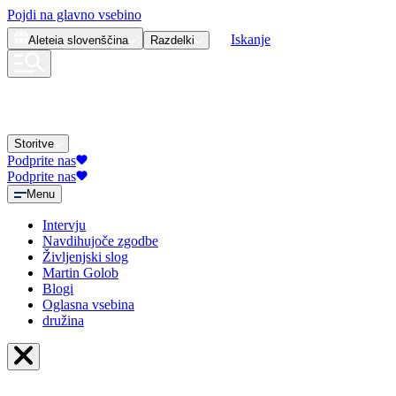
Pojdi na glavno vsebino
Iskanje
Aleteia
slovenščina
Razdelki
Storitve
Podprite nas
Podprite nas
Menu
Intervju
Navdihujoče zgodbe
Življenjski slog
Martin Golob
Blogi
Oglasna vsebina
družina