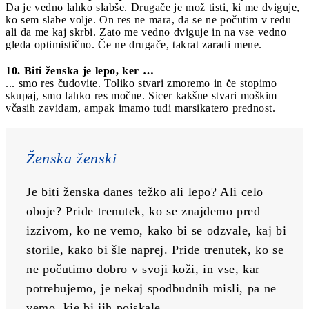
Da je vedno lahko slabše. Drugače je mož tisti, ki me dviguje,
ko sem slabe volje. On res ne mara, da se ne počutim v redu
ali da me kaj skrbi. Zato me vedno dviguje in na vse vedno
gleda optimistično. Če ne drugače, takrat zaradi mene.
10. Biti ženska je lepo, ker …
... smo res čudovite. Toliko stvari zmoremo in če stopimo
skupaj, smo lahko res močne. Sicer kakšne stvari moškim
včasih zavidam, ampak imamo tudi marsikatero prednost.
Ženska ženski
Je biti ženska danes težko ali lepo? Ali celo 
oboje? Pride trenutek, ko se znajdemo pred 
izzivom, ko ne vemo, kako bi se odzvale, kaj bi 
storile, kako bi šle naprej. Pride trenutek, ko se 
ne počutimo dobro v svoji koži, in vse, kar 
potrebujemo, je nekaj spodbudnih misli, pa ne 
vemo, kje bi jih poiskale.