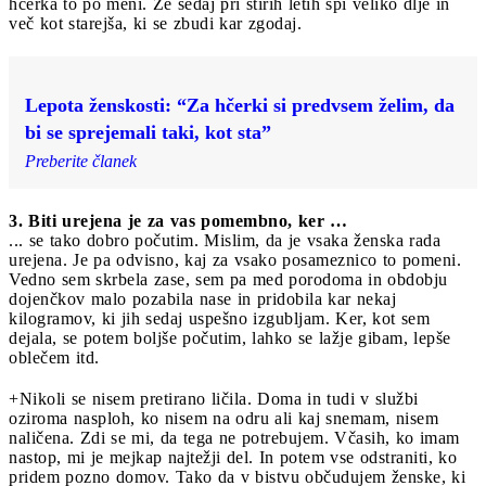
hčerka to po meni. Že sedaj pri štirih letih spi veliko dlje in
več kot starejša, ki se zbudi kar zgodaj.
Lepota ženskosti: “Za hčerki si predvsem želim, da
bi se sprejemali taki, kot sta”
Preberite članek
3. Biti urejena je za vas pomembno, ker …
... se tako dobro počutim. Mislim, da je vsaka ženska rada
urejena. Je pa odvisno, kaj za vsako posameznico to pomeni.
Vedno sem skrbela zase, sem pa med porodoma in obdobju
dojenčkov malo pozabila nase in pridobila kar nekaj
kilogramov, ki jih sedaj uspešno izgubljam. Ker, kot sem
dejala, se potem boljše počutim, lahko se lažje gibam, lepše
oblečem itd.
+Nikoli se nisem pretirano ličila. Doma in tudi v službi
oziroma nasploh, ko nisem na odru ali kaj snemam, nisem
naličena. Zdi se mi, da tega ne potrebujem. Včasih, ko imam
nastop, mi je mejkap najtežji del. In potem vse odstraniti, ko
pridem pozno domov. Tako da v bistvu občudujem ženske, ki