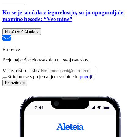
Ko se je soočala z izgorelostjo, so jo opogumljale
mamine besede: “Vse mine”
Naloži več člankov
E-novice
Prejemajte Aleteio vsak dan na svoj e-naslov.
Vaš e-poštni naslov
Strinjam se s prejemanjem vsebine in
pogoji.
Prijavite se