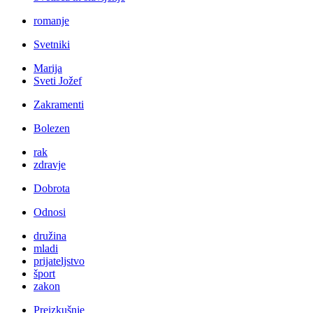
romanje
Svetniki
Marija
Sveti Jožef
Zakramenti
Bolezen
rak
zdravje
Dobrota
Odnosi
družina
mladi
prijateljstvo
šport
zakon
Preizkušnje