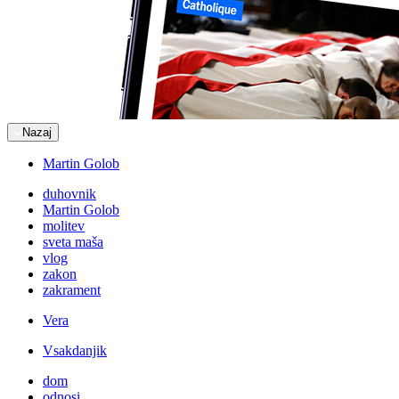
Nazaj
Martin Golob
duhovnik
Martin Golob
molitev
sveta maša
vlog
zakon
zakrament
Vera
Vsakdanjik
dom
odnosi