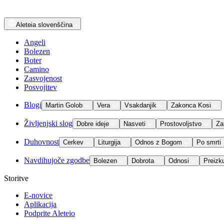
Aleteia
slovenščina
Angeli
Bolezen
Boter
Camino
Zasvojenost
Posvojitev
Blogi
Martin Golob
Vera
Vsakdanjik
Zakonca Kosi
Življenjski slog
Dobre ideje
Nasveti
Prostovoljstvo
Za
Duhovnost
Cerkev
Liturgija
Odnos z Bogom
Po smrti
Navdihujoče zgodbe
Bolezen
Dobrota
Odnosi
Preizk
Storitve
E-novice
Aplikacija
Podprite Aleteio