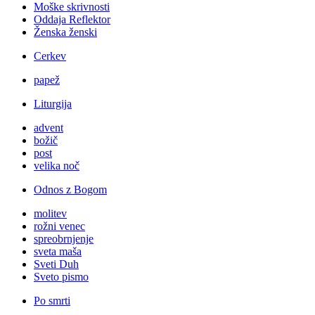
Moške skrivnosti
Oddaja Reflektor
Ženska ženski
Cerkev
papež
Liturgija
advent
božič
post
velika noč
Odnos z Bogom
molitev
rožni venec
spreobrnjenje
sveta maša
Sveti Duh
Sveto pismo
Po smrti