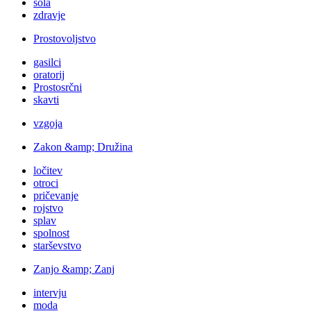
šola
zdravje
Prostovoljstvo
gasilci
oratorij
Prostosrčni
skavti
vzgoja
Zakon &amp; Družina
ločitev
otroci
pričevanje
rojstvo
splav
spolnost
starševstvo
Zanjo &amp; Zanj
intervju
moda