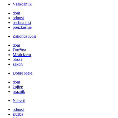
Vsakdanjik
dom
odnosi
osebna rast
preizkušnje
Zakonca Kosi
dom
Družina
Misticizem
otroci
zakon
Dobre ideje
dom
knjige
praznik
Nasveti
odnosi
služba