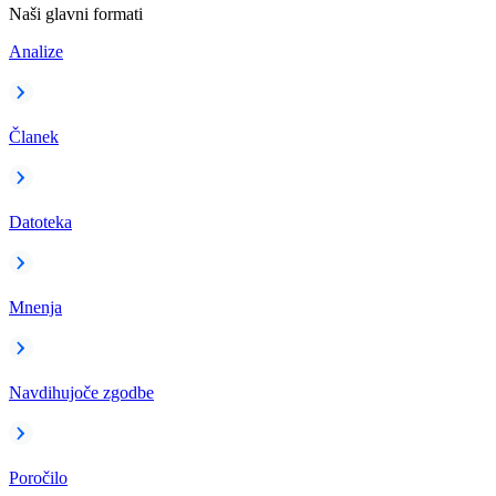
Naši glavni formati
Analize
Članek
Datoteka
Mnenja
Navdihujoče zgodbe
Poročilo