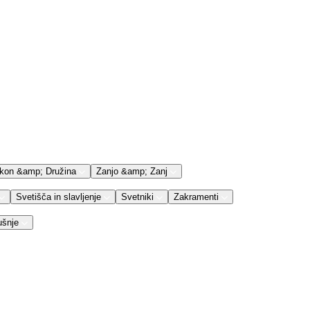
kon &amp; Družina
Zanjo &amp; Zanj
Svetišča in slavljenje
Svetniki
Zakramenti
ušnje