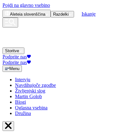
Pojdi na glavno vsebino
Iskanje
Aleteia
slovenščina
Razdelki
Storitve
Podprite nas
Podprite nas
Menu
Intervju
Navdihujoče zgodbe
Življenjski slog
Martin Golob
Blogi
Oglasna vsebina
Družina