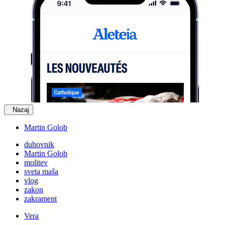
Nazaj
Martin Golob
duhovnik
Martin Golob
molitev
sveta maša
vlog
zakon
zakrament
Vera