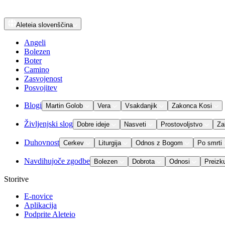
Aleteia
slovenščina
Angeli
Bolezen
Boter
Camino
Zasvojenost
Posvojitev
Blogi
Martin Golob
Vera
Vsakdanjik
Zakonca Kosi
Življenjski slog
Dobre ideje
Nasveti
Prostovoljstvo
Za
Duhovnost
Cerkev
Liturgija
Odnos z Bogom
Po smrti
Navdihujoče zgodbe
Bolezen
Dobrota
Odnosi
Preizk
Storitve
E-novice
Aplikacija
Podprite Aleteio