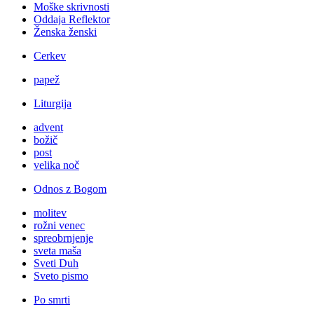
Moške skrivnosti
Oddaja Reflektor
Ženska ženski
Cerkev
papež
Liturgija
advent
božič
post
velika noč
Odnos z Bogom
molitev
rožni venec
spreobrnjenje
sveta maša
Sveti Duh
Sveto pismo
Po smrti