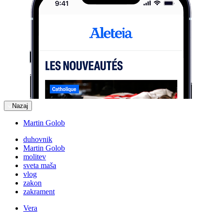
Nazaj
Martin Golob
duhovnik
Martin Golob
molitev
sveta maša
vlog
zakon
zakrament
Vera