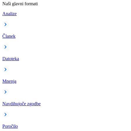
Naši glavni formati
Analize
Članek
Datoteka
Mnenja
Navdihujoče zgodbe
Poročilo