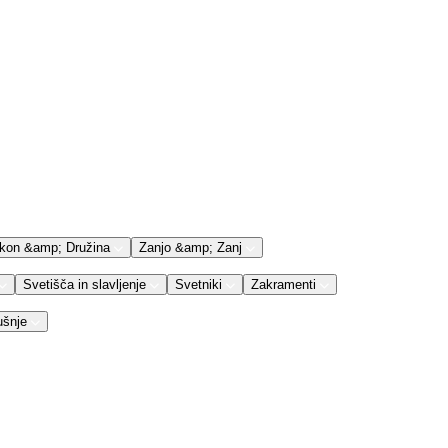
kon &amp; Družina
Zanjo &amp; Zanj
Svetišča in slavljenje
Svetniki
Zakramenti
ušnje