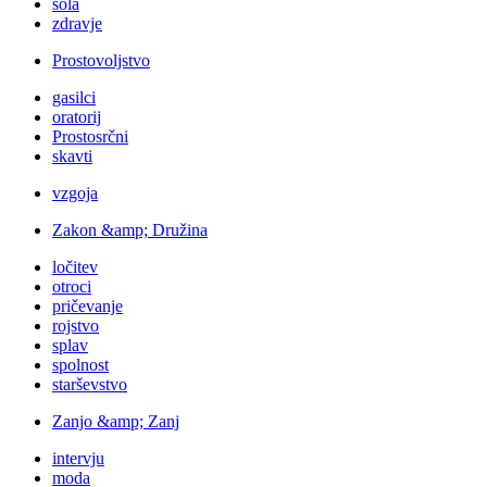
šola
zdravje
Prostovoljstvo
gasilci
oratorij
Prostosrčni
skavti
vzgoja
Zakon &amp; Družina
ločitev
otroci
pričevanje
rojstvo
splav
spolnost
starševstvo
Zanjo &amp; Zanj
intervju
moda