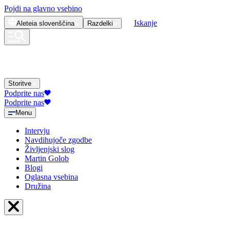
Pojdi na glavno vsebino
Iskanje
Aleteia
slovenščina
Razdelki
Storitve
Podprite nas
Podprite nas
Menu
Intervju
Navdihujoče zgodbe
Življenjski slog
Martin Golob
Blogi
Oglasna vsebina
Družina