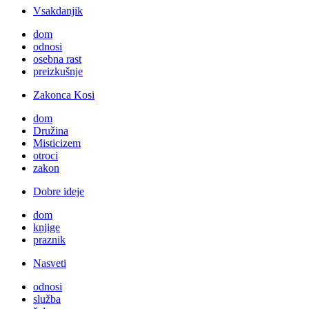
Vsakdanjik
dom
odnosi
osebna rast
preizkušnje
Zakonca Kosi
dom
Družina
Misticizem
otroci
zakon
Dobre ideje
dom
knjige
praznik
Nasveti
odnosi
služba