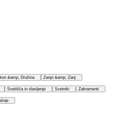
kon &amp; Družina
Zanjo &amp; Zanj
Svetišča in slavljenje
Svetniki
Zakramenti
ušnje