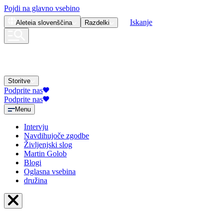
Pojdi na glavno vsebino
Iskanje
Aleteia
slovenščina
Razdelki
Storitve
Podprite nas
Podprite nas
Menu
Intervju
Navdihujoče zgodbe
Življenjski slog
Martin Golob
Blogi
Oglasna vsebina
družina