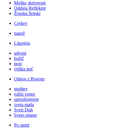
Moške skrivnosti
Oddaja Reflektor
Ženska ženski
Cerkev
papež
Liturgija
advent
božič
post
velika noč
Odnos z Bogom
molitev
rožni venec
spreobrnjenje
sveta maša
Sveti Duh
Sveto pismo
Po smrti