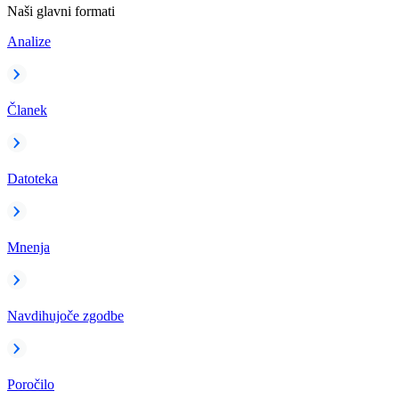
Naši glavni formati
Analize
Članek
Datoteka
Mnenja
Navdihujoče zgodbe
Poročilo