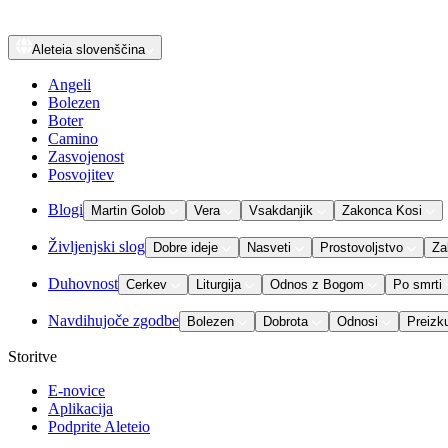
Aleteia
slovenščina
Angeli
Bolezen
Boter
Camino
Zasvojenost
Posvojitev
Blogi
Martin Golob
Vera
Vsakdanjik
Zakonca Kosi
Življenjski slog
Dobre ideje
Nasveti
Prostovoljstvo
Za
Duhovnost
Cerkev
Liturgija
Odnos z Bogom
Po smrti
Navdihujoče zgodbe
Bolezen
Dobrota
Odnosi
Preizk
Storitve
E-novice
Aplikacija
Podprite Aleteio