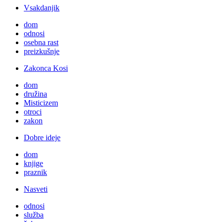
Vsakdanjik
dom
odnosi
osebna rast
preizkušnje
Zakonca Kosi
dom
družina
Misticizem
otroci
zakon
Dobre ideje
dom
knjige
praznik
Nasveti
odnosi
služba