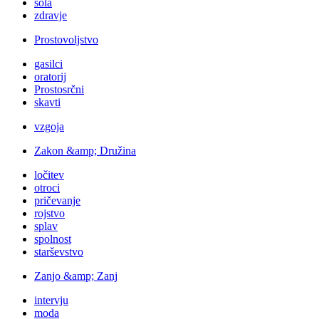
šola
zdravje
Prostovoljstvo
gasilci
oratorij
Prostosrčni
skavti
vzgoja
Zakon &amp; Družina
ločitev
otroci
pričevanje
rojstvo
splav
spolnost
starševstvo
Zanjo &amp; Zanj
intervju
moda