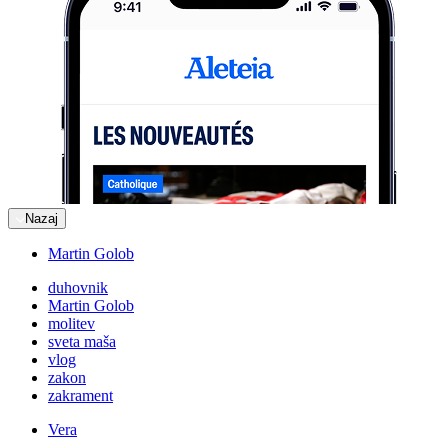
Nazaj
Martin Golob
duhovnik
Martin Golob
molitev
sveta maša
vlog
zakon
zakrament
Vera