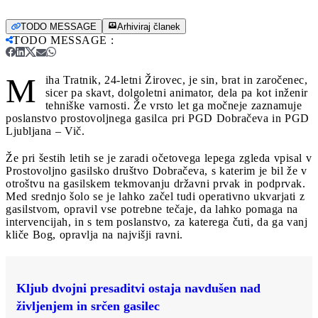
TODO MESSAGE
Arhiviraj članek
TODO MESSAGE
:
M
iha Tratnik, 24-letni Žirovec, je sin, brat in zaročenec,
sicer pa skavt, dolgoletni animator, dela pa kot inženir
tehniške varnosti. Že vrsto let ga močneje zaznamuje
poslanstvo prostovoljnega gasilca pri PGD Dobračeva in PGD
Ljubljana – Vič.
Že pri šestih letih se je zaradi očetovega lepega zgleda vpisal v
Prostovoljno gasilsko društvo Dobračeva, s katerim je bil že v
otroštvu na gasilskem tekmovanju državni prvak in podprvak.
Med srednjo šolo se je lahko začel tudi operativno ukvarjati z
gasilstvom, opravil vse potrebne tečaje, da lahko pomaga na
intervencijah, in s tem poslanstvo, za katerega čuti, da ga vanj
kliče Bog, opravlja na najvišji ravni.
Kljub dvojni presaditvi ostaja navdušen nad
življenjem in srčen gasilec