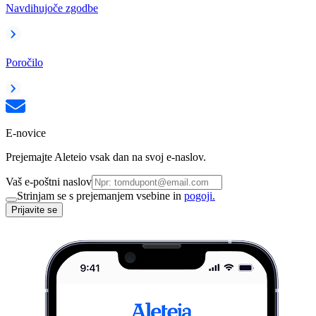
Navdihujoče zgodbe
Poročilo
E-novice
Prejemajte Aleteio vsak dan na svoj e-naslov.
Vaš e-poštni naslov
Strinjam se s prejemanjem vsebine in
pogoji.
Prijavite se