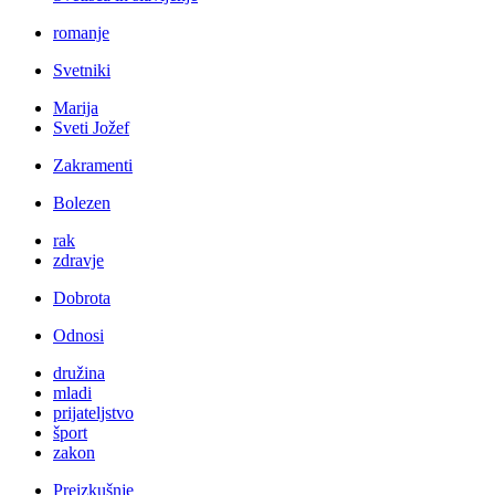
romanje
Svetniki
Marija
Sveti Jožef
Zakramenti
Bolezen
rak
zdravje
Dobrota
Odnosi
družina
mladi
prijateljstvo
šport
zakon
Preizkušnje