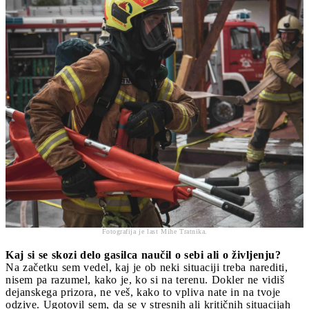
Fotografija je last Mihe Tratnika.
Kaj si se skozi delo gasilca naučil o sebi ali o življenju?
Na začetku sem vedel, kaj je ob neki situaciji treba narediti,
nisem pa razumel, kako je, ko si na terenu. Dokler ne vidiš
dejanskega prizora, ne veš, kako to vpliva nate in na tvoje
odzive. Ugotovil sem, da se v stresnih ali kritičnih situacijah