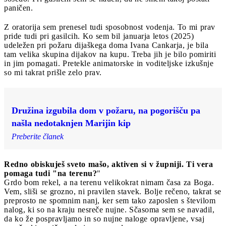
paničen.
Z oratorija sem prenesel tudi sposobnost vodenja. To mi prav
pride tudi pri gasilcih. Ko sem bil januarja letos (2025)
udeležen pri požaru dijaškega doma Ivana Cankarja, je bila
tam velika skupina dijakov na kupu. Treba jih je bilo pomiriti
in jim pomagati. Pretekle animatorske in voditeljske izkušnje
so mi takrat prišle zelo prav.
Družina izgubila dom v požaru, na pogorišču pa
našla nedotaknjen Marijin kip
Preberite članek
Redno obiskuješ sveto mašo, aktiven si v župniji. Ti vera
pomaga tudi "na terenu?
"
Grdo bom rekel, a na terenu velikokrat nimam časa za Boga.
Vem, sliši se grozno, ni pravilen stavek. Bolje rečeno, takrat se
preprosto ne spomnim nanj, ker sem tako zaposlen s številom
nalog, ki so na kraju nesreče nujne. Sčasoma sem se navadil,
da ko že pospravljamo in so nujne naloge opravljene, vsaj