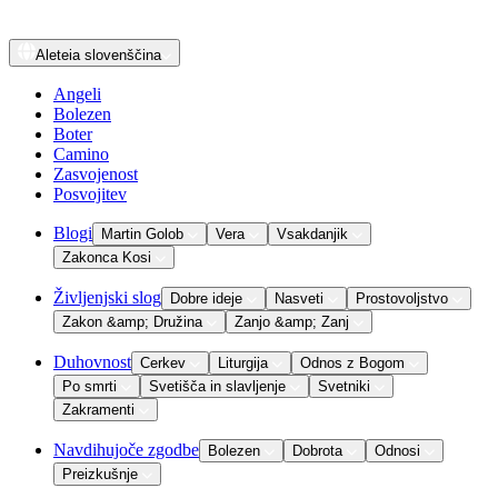
Aleteia
slovenščina
Angeli
Bolezen
Boter
Camino
Zasvojenost
Posvojitev
Blogi
Martin Golob
Vera
Vsakdanjik
Zakonca Kosi
Življenjski slog
Dobre ideje
Nasveti
Prostovoljstvo
Zakon &amp; Družina
Zanjo &amp; Zanj
Duhovnost
Cerkev
Liturgija
Odnos z Bogom
Po smrti
Svetišča in slavljenje
Svetniki
Zakramenti
Navdihujoče zgodbe
Bolezen
Dobrota
Odnosi
Preizkušnje