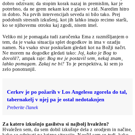
dobro odzivam; da stopim korak nazaj in premislim, kar je
potrebno, da ne grem nekam kot z glavo v zid. Naredim hitro
in dobro. Na prvih intervencijah seveda ni bilo tako. Prej
podobnih stresnih izkušenj, kot jih lahko imajo recimo starši,
ko se njihovemu otroku kaj zgodi, nisem imel.
Veliko mi je pomagala tudi zaročenka Ema z razmišljanjem o
tem, da je vsaka situacija splet dogodkov in ima v ozadju
namen. Na vsako stvar poskušam gledati kot na Božji načrt.
Ne morem na dogodke gledati tako:
Joj, kako je Bog to
dovolil?
, ampak raje:
Bog me je postavil sem, nekaj znam,
lahko pomagam. Zakaj ne bi?
To je perspektiva, ki sem jo
zelo ponotranjil.
Cerkev je po požarih v Los Angelesu zgorela do tal,
tabernakelj v njej pa je ostal nedotaknjen
Preberite članek
Za katero izkušnjo gasilstva si najbolj hvaležen?
Hvaležen sem, da sem dobil izkušnje dela z orodjem in načine,
kako se odzivati na krizne situacije. Naučil sem se tudi, kako