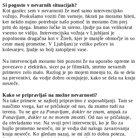
Si pogosto v nevarnih situacijah?
Kot gasilec sem v nevarnosti že med samo intervencijsko
vožnjo. Poskušamo voziti čim varneje, hkrati pa moramo hiteti,
ker nekdo nujno potrebuje našo pomoč in moramo čim prej
priti do njega. Imamo lučke in sireno, ljudje pa nas velikokrat
vseeno ne vidijo. Intervencijska vožnja v Ljubljani je
popolnoma drugačna kot v Žireh, kjer je manjše območje in so
ceste manj prometne. V Ljubljani je veliko pešcev in
kolesarjev, ljudje so bolj zatopljeni vase.
Na intervencijah moramo biti pozorni že na uporabo opreme in
povezavo z elektriko, sicer pa je filmskih, smrtno nevarnih
primerov zelo malo. Razlog je po mojem mnenju to, da se dela
na preventivi, da vodje dobro ocenjujejo, kako se dela na kraju
nesreče.
Kako se pripravljaš na možne nevarnosti?
Na take primere se najbolj pripravimo z usposabljanji. Tam se
naučimo vsega, kar se pričakuje od nas, da znamo tudi na
terenu. Tu ne gre za
Ponavljam, dokler ne znam
, ampak za
Ponavljam, dokler se ne morem zmotiti
. Od nas se pričakuje,
da obvladamo vse. Na svoji prvi intervenciji, ko je šlo za
hujšo prometno nesrečo, mi je vodja dal nalogo zavarovanja
kraja nesreče. Ko gledam nazaj, se mi zdi to dobra poteza,