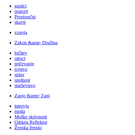
gasilci
oratorij
Prostosrčni
skavti
vzgoja
Zakon &amp; Družina
ločitev
otroci
pričevanje
rojstvo
splav
spolnost
starševstvo
Zanjo &amp; Zanj
intervju
moda
Moške skrivnosti
Oddaja Reflektor
Ženska ženski