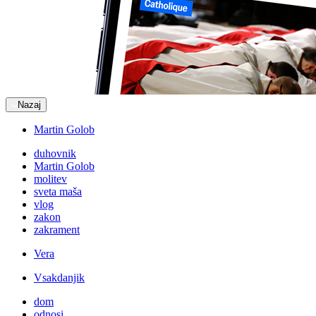
Nazaj
Martin Golob
duhovnik
Martin Golob
molitev
sveta maša
vlog
zakon
zakrament
Vera
Vsakdanjik
dom
odnosi