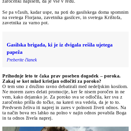
zaročenki napišem, da je vse v redu.
Se pa včasih, kadar uspe, na poti do gasilskega doma spomnim
na svetega Florjana, zavetnika gasilcev, in svetega Krištofa,
zavetnika za varno pot.
Gasilska brigada, ki je iz dvigala rešila ujetega
papeža
Preberite članek
Prihodnje leto te čaka prav poseben dogodek – poroka.
Zakaj se kot mlad kristjan odločiti za
poroko?
O tem smo z družino ravno debatirali med nedeljskim kosilom.
Ne morem zares delati promocije, ker še nisem poročen in ne
vem, kako dejansko je. Za poroko sva se odločila, ker sva z
zaročenko prišla do točke, na kateri sva vedela, da je to to.
Predvsem želiva iti naprej in zares v polnosti živeti odnos. Na
ta način bova res lahko na polno v najin odnos povabila Boga
in ta odnos živela naprej.