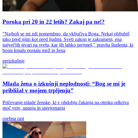
Poroka pri 20 in 22 letih? Zakaj pa ne!?
"Najbolj se mi zdi pomembno, da vključiva Boga. Nekaj obljubiš
tako pred njim kot pred ljudmi. Sveti zakon je zakrament, ena
največjih stvari na svetu, kar jih lahko prejmeš," pravita študenta, ki
bosta kmalu postala mož in žena
preizkušnje
Mlada žena o izkušnji neplodnosti: “Bog se mi je
približal v mojem trpljenju”
Pričevanje mlade ženske, ki v obdobju čakanja na otroka odkriva
moč vere, upanja in sprejemanja
osebna rast