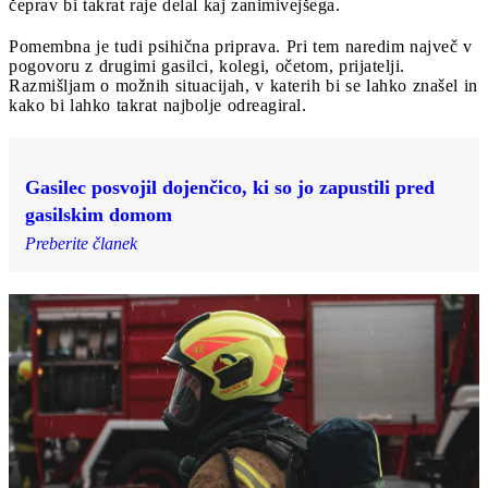
čeprav bi takrat raje delal kaj zanimivejšega.
Pomembna je tudi psihična priprava. Pri tem naredim največ v
pogovoru z drugimi gasilci, kolegi, očetom, prijatelji.
Razmišljam o možnih situacijah, v katerih bi se lahko znašel in
kako bi lahko takrat najbolje odreagiral.
Gasilec posvojil dojenčico, ki so jo zapustili pred
gasilskim domom
Preberite članek