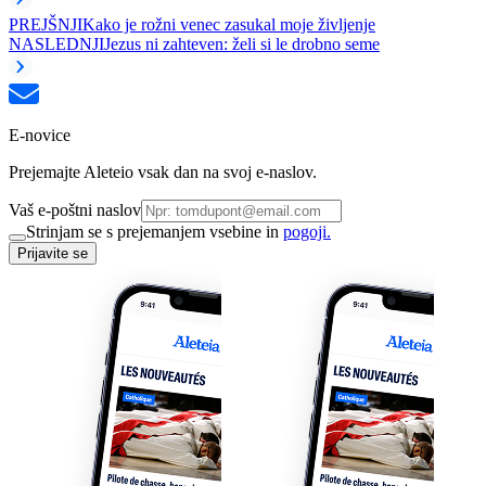
PREJŠNJI
Kako je rožni venec zasukal moje življenje
NASLEDNJI
Jezus ni zahteven: želi si le drobno seme
E-novice
Prejemajte Aleteio vsak dan na svoj e-naslov.
Vaš e-poštni naslov
Strinjam se s prejemanjem vsebine in
pogoji.
Prijavite se