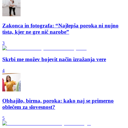
Zakonca in fotografa: “Najlepša poroka ni nujno
tista, kjer ne gre nič narobe”
3
Skrbi me možev bojevit način izražanja vere
4
Obhajilo, birma, poroka: kako naj se primerno
oblečem za slovesnost?
5