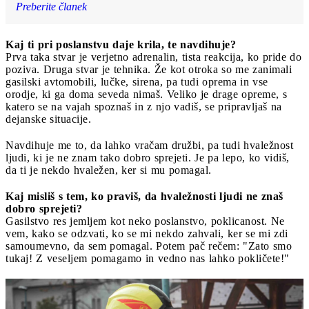
Preberite članek
Kaj ti pri poslanstvu daje krila, te navdihuje?
Prva taka stvar je verjetno adrenalin, tista reakcija, ko pride do
poziva. Druga stvar je tehnika. Že kot otroka so me zanimali
gasilski avtomobili, lučke, sirena, pa tudi oprema in vse
orodje, ki ga doma seveda nimaš. Veliko je drage opreme, s
katero se na vajah spoznaš in z njo vadiš, se pripravljaš na
dejanske situacije.
Navdihuje me to, da lahko vračam družbi, pa tudi hvaležnost
ljudi, ki je ne znam tako dobro sprejeti. Je pa lepo, ko vidiš,
da ti je nekdo hvaležen, ker si mu pomagal.
Kaj misliš s tem, ko praviš, da hvaležnosti ljudi ne znaš
dobro sprejeti?
Gasilstvo res jemljem kot neko poslanstvo, poklicanost. Ne
vem, kako se odzvati, ko se mi nekdo zahvali, ker se mi zdi
samoumevno, da sem pomagal. Potem pač rečem: "Zato smo
tukaj! Z veseljem pomagamo in vedno nas lahko pokličete!"