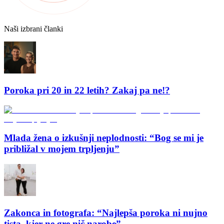
Naši izbrani članki
Poroka pri 20 in 22 letih? Zakaj pa ne!?
Mlada žena o izkušnji neplodnosti: “Bog se mi je
približal v mojem trpljenju”
Zakonca in fotografa: “Najlepša poroka ni nujno
tista, kjer ne gre nič narobe”