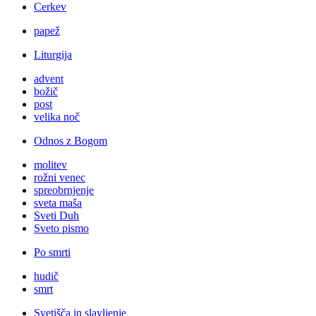
Cerkev
papež
Liturgija
advent
božič
post
velika noč
Odnos z Bogom
molitev
rožni venec
spreobrnjenje
sveta maša
Sveti Duh
Sveto pismo
Po smrti
hudič
smrt
Svetišča in slavljenje