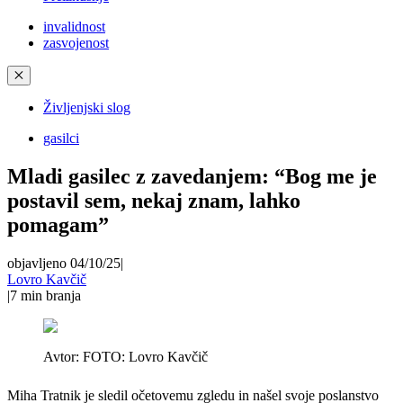
invalidnost
zasvojenost
✕
Življenjski slog
gasilci
Mladi gasilec z zavedanjem: “Bog me je
postavil sem, nekaj znam, lahko
pomagam”
objavljeno 04/10/25
|
Lovro Kavčič
|
7
min branja
Avtor:
FOTO: Lovro Kavčič
Miha Tratnik je sledil očetovemu zgledu in našel svoje poslanstvo