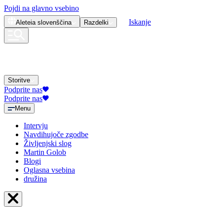
Pojdi na glavno vsebino
Iskanje
Aleteia
slovenščina
Razdelki
Storitve
Podprite nas
Podprite nas
Menu
Intervju
Navdihujoče zgodbe
Življenjski slog
Martin Golob
Blogi
Oglasna vsebina
družina