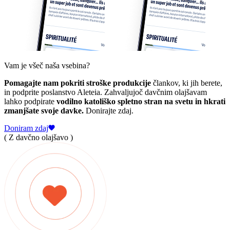
Vam je všeč naša vsebina?
Pomagajte nam pokriti stroške produkcije
člankov, ki jih berete,
in podprite poslanstvo Aleteia. Zahvaljujoč davčnim olajšavam
lahko podpirate
vodilno katoliško spletno stran na svetu in hkrati
zmanjšate svoje davke.
Donirajte zdaj.
Doniram zdaj
( Z davčno olajšavo )