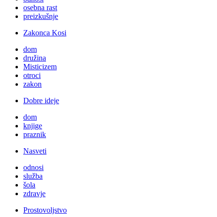
osebna rast
preizkušnje
Zakonca Kosi
dom
družina
Misticizem
otroci
zakon
Dobre ideje
dom
knjige
praznik
Nasveti
odnosi
služba
šola
zdravje
Prostovoljstvo