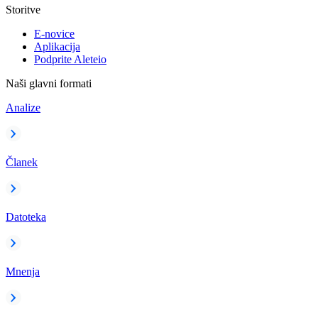
Storitve
E-novice
Aplikacija
Podprite Aleteio
Naši glavni formati
Analize
Članek
Datoteka
Mnenja