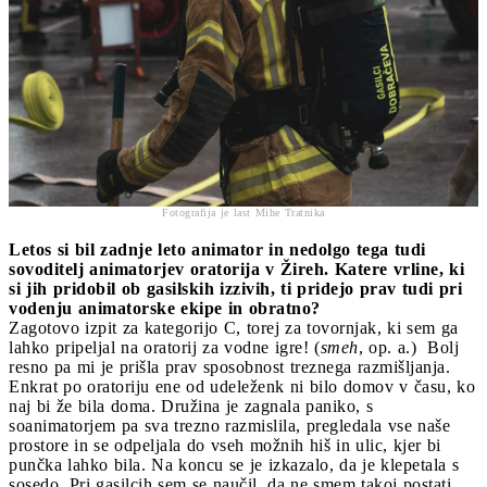
Fotografija je last Mihe Tratnika
Letos si bil zadnje leto animator in nedolgo tega tudi
sovoditelj animatorjev oratorija v Žireh. Katere vrline, ki
si jih pridobil ob gasilskih izzivih, ti pridejo prav tudi pri
vodenju animatorske ekipe in obratno?
Zagotovo izpit za kategorijo C, torej za tovornjak, ki sem ga
lahko pripeljal na oratorij za vodne igre! (
smeh
, op. a.) Bolj
resno pa mi je prišla prav sposobnost treznega razmišljanja.
Enkrat po oratoriju ene od udeleženk ni bilo domov v času, ko
naj bi že bila doma. Družina je zagnala paniko, s
soanimatorjem pa sva trezno razmislila, pregledala vse naše
prostore in se odpeljala do vseh možnih hiš in ulic, kjer bi
punčka lahko bila. Na koncu se je izkazalo, da je klepetala s
sosedo. Pri gasilcih sem se naučil, da ne smem takoj postati