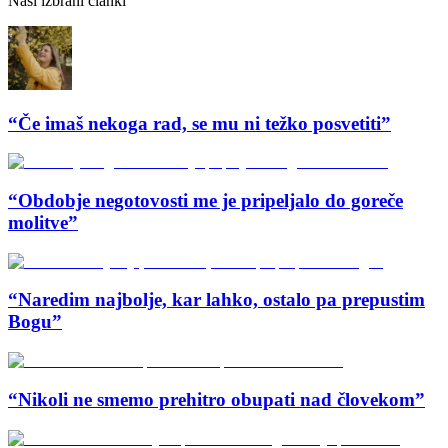
Naši izbrani članki
“Če imaš nekoga rad, se mu ni težko posvetiti”
“Obdobje negotovosti me je pripeljalo do goreče
molitve”
“Naredim najbolje, kar lahko, ostalo pa prepustim
Bogu”
“Nikoli ne smemo prehitro obupati nad človekom”