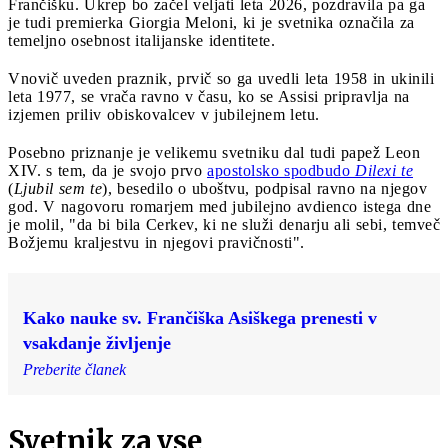
Frančišku. Ukrep bo začel veljati leta 2026, pozdravila pa ga
je tudi premierka Giorgia Meloni, ki je svetnika označila za
temeljno osebnost italijanske identitete.
Vnovič uveden praznik, prvič so ga uvedli leta 1958 in ukinili
leta 1977, se vrača ravno v času, ko se Assisi pripravlja na
izjemen priliv obiskovalcev v jubilejnem letu.
Posebno priznanje je velikemu svetniku dal tudi papež Leon
XIV. s tem, da je svojo prvo
apostolsko spodbudo
Dilexi te
(
Ljubil sem te
), besedilo o uboštvu, podpisal ravno na njegov
god. V nagovoru romarjem med jubilejno avdienco istega dne
je molil, "da bi bila Cerkev, ki ne služi denarju ali sebi, temveč
Božjemu kraljestvu in njegovi pravičnosti".
Kako nauke sv. Frančiška Asiškega prenesti v
vsakdanje življenje
Preberite članek
Svetnik za vse