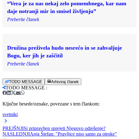
“Vera je za nas nekaj zelo pomembnega, kar nam
daje notranji mir in smisel življenju”
Preberite članek
Družina preživela hudo nesrečo in se zahvaljuje
Bogu, ker jih je zaščitil
Preberite članek
TODO MESSAGE
Arhiviraj članek
TODO MESSAGE
:
Ključne besede/oznake, povezane s tem člankom:
svetniki
PREJŠNJI
Si pripravljen sprejeti Njegovo odrešenje?
NASLEDNJI
Anja Štefan: "Pravljice niso samo za otroke"