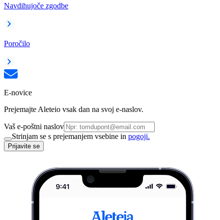
Navdihujoče zgodbe
Poročilo
E-novice
Prejemajte Aleteio vsak dan na svoj e-naslov.
Vaš e-poštni naslov
Strinjam se s prejemanjem vsebine in
pogoji.
Prijavite se