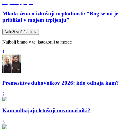
Mlada žena o izkušnji neplodnosti: “Bog se mi je
približal v mojem trpljenju”
Naloži več člankov
Najbolj brano v tej kategoriji ta mesec
1
Premestitve duhovnikov 2026: kdo odhaja kam?
2
Kam odhajajo letošnji novomašniki?
3