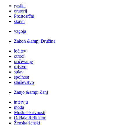
gasilci
oratorij
Prostosrčni
skavti
vzgoja
Zakon &amp; Družina
ločitev
otroci
pričevanje
rojstvo
splav
spolnost
starševstvo
Zanjo &amp; Zanj
intervju
moda
Moške skrivnosti
Oddaja Reflektor
Ženska ženski