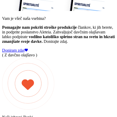
Vam je všeč naša vsebina?
Pomagajte nam pokriti stroške produkcije
člankov, ki jih berete,
in podprite poslanstvo Aleteia. Zahvaljujoč davčnim olajšavam
lahko podpirate
vodilno katoliško spletno stran na svetu in hkrati
zmanjšate svoje davke.
Donirajte zdaj.
Doniram zdaj
( Z davčno olajšavo )