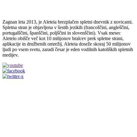
Zagnan leta 2013, je Aleteia brezplačen spletni dnevnik z novicami.
Spletna stran je objavljena v šestih jezikih (francoščini, angleščini,
portugalščini, španščini, poljščini in slovenščini). Vsak mesec
Aleteio obišče več kot 10 milijonov bralcev prek spletne strani,
aplikacije in družbenih omrežij. Aleteia doseže skoraj 50 milijonov
ljudi po vsem svetu, zaradi česar je eden vodilnih katoliških spletnih
medijev.