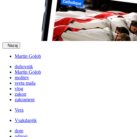
Nazaj
Martin Golob
duhovnik
Martin Golob
molitev
sveta maša
vlog
zakon
zakrament
Vera
Vsakdanjik
dom
odnosi