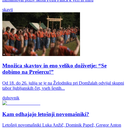
skavti
Množica skavtov in eno veliko doživetje: “Se
dobimo na Prešercu!”
Od 18. do 26. julija se je na Želodniku pri Domžalah odvijal skupni
tabor ljubljanskih čet, vseh šestih...
duhovnik
Kam odhajajo letošnji novomašniki?
Letošnji novomašniki Luka Anžič, Dominik Papež, Gregor Anton