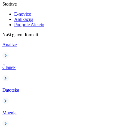
Storitve
E-novice
Aplikacija
Podprite Aleteio
Naši glavni formati
Analize
Članek
Datoteka
Mnenja