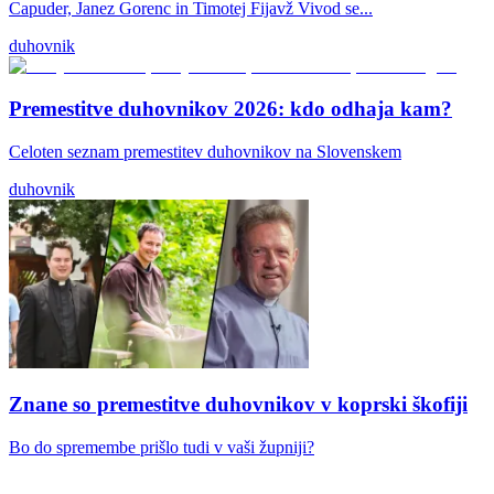
Capuder, Janez Gorenc in Timotej Fijavž Vivod se...
duhovnik
Premestitve duhovnikov 2026: kdo odhaja kam?
Celoten seznam premestitev duhovnikov na Slovenskem
duhovnik
Znane so premestitve duhovnikov v koprski škofiji
Bo do spremembe prišlo tudi v vaši župniji?