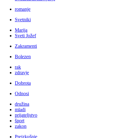
romanje
Svetniki
Marija
Sveti Jožef
Zakramenti
Bolezen
rak
zdravje
Dobrota
Odnosi
družina
mladi
prijateljstvo
šport
zakon
Preizkušnje