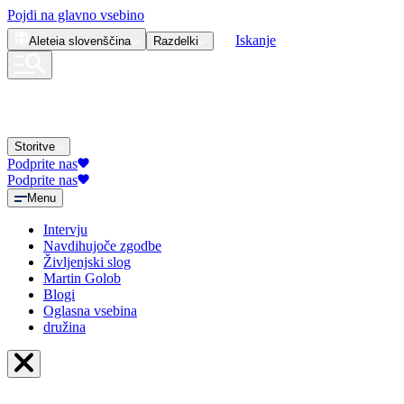
Pojdi na glavno vsebino
Iskanje
Aleteia
slovenščina
Razdelki
Storitve
Podprite nas
Podprite nas
Menu
Intervju
Navdihujoče zgodbe
Življenjski slog
Martin Golob
Blogi
Oglasna vsebina
družina