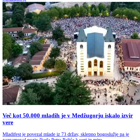
Več kot 50.000 mladih je v Medžugorju iskalo izvir
vere
Mladifest je povezal mlade iz 73 držav, sklepno bogoslužje pa je
zaznamoval poziv škofa Petra Palića k veri in miru