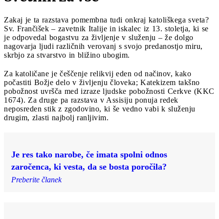
Zakaj je ta razstava pomembna tudi onkraj katoliškega sveta?
Sv. Frančišek – zavetnik Italije in iskalec iz 13. stoletja, ki se
je odpovedal bogastvu za življenje v služenju – že dolgo
nagovarja ljudi različnih verovanj s svojo predanostjo miru,
skrbjo za stvarstvo in bližino ubogim.
Za katoličane je češčenje relikvij eden od načinov, kako
počastiti Božje delo v življenju človeka; Katekizem takšno
pobožnost uvršča med izraze ljudske pobožnosti Cerkve (KKC
1674). Za druge pa razstava v Assisiju ponuja redek
neposreden stik z zgodovino, ki še vedno vabi k služenju
drugim, zlasti najbolj ranljivim.
Je res tako narobe, če imata spolni odnos
zaročenca, ki vesta, da se bosta poročila?
Preberite članek