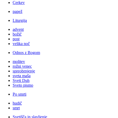
Cerkev
papež
Liturgija
advent
božič
post
velika noč
Odnos z Bogom
molitev
rožni venec
spreobrnjenje
sveta maša
Sveti Duh
Sveto pismo
Po smrti
hudič
smrt
Svetišča in slavljenje