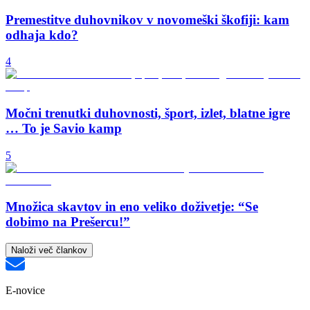
Premestitve duhovnikov v novomeški škofiji: kam
odhaja kdo?
4
Močni trenutki duhovnosti, šport, izlet, blatne igre
… To je Savio kamp
5
Množica skavtov in eno veliko doživetje: “Se
dobimo na Prešercu!”
Naloži več člankov
E-novice