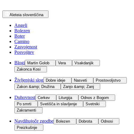
Aleteia
slovenščina
Angeli
Bolezen
Boter
Camino
Zasvojenost
Posvojitev
Blogi
Martin Golob
Vera
Vsakdanjik
Zakonca Kosi
Življenjski slog
Dobre ideje
Nasveti
Prostovoljstvo
Zakon &amp; Družina
Zanjo &amp; Zanj
Duhovnost
Cerkev
Liturgija
Odnos z Bogom
Po smrti
Svetišča in slavljenje
Svetniki
Zakramenti
Navdihujoče zgodbe
Bolezen
Dobrota
Odnosi
Preizkušnje