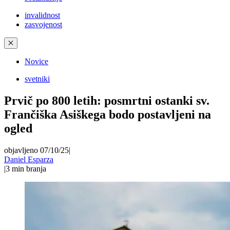
invalidnost
zasvojenost
✕
Novice
svetniki
Prvič po 800 letih: posmrtni ostanki sv.
Frančiška Asiškega bodo postavljeni na
ogled
objavljeno 07/10/25
|
Daniel Esparza
|
3
min branja