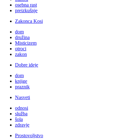
osebna rast
preizkušnje
Zakonca Kosi
dom
družina
Misticizem
otroci
zakon
Dobre ideje
dom
knjige
praznik
Nasveti
odnosi
služba
šola
zdravje
Prostovoljstvo