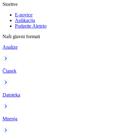
Storitve
E-novice
Aplikacija
Podprite Aleteio
Naši glavni formati
Analize
Članek
Datoteka
Mnenja