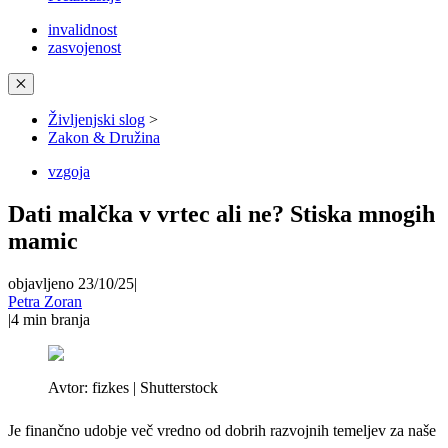
invalidnost
zasvojenost
✕
Življenjski slog
>
Zakon & Družina
vzgoja
Dati malčka v vrtec ali ne? Stiska mnogih
mamic
objavljeno 23/10/25
|
Petra Zoran
|
4
min branja
Avtor:
fizkes | Shutterstock
Je finančno udobje več vredno od dobrih razvojnih temeljev za naše