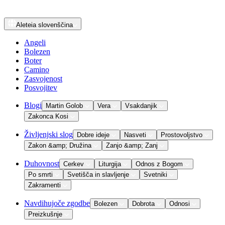
Aleteia
slovenščina
Angeli
Bolezen
Boter
Camino
Zasvojenost
Posvojitev
Blogi
Martin Golob
Vera
Vsakdanjik
Zakonca Kosi
Življenjski slog
Dobre ideje
Nasveti
Prostovoljstvo
Zakon &amp; Družina
Zanjo &amp; Zanj
Duhovnost
Cerkev
Liturgija
Odnos z Bogom
Po smrti
Svetišča in slavljenje
Svetniki
Zakramenti
Navdihujoče zgodbe
Bolezen
Dobrota
Odnosi
Preizkušnje