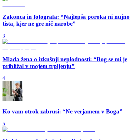
Zakonca in fotografa: “Najlepša poroka ni nujno
tista, kjer ne gre nič narobe”
3
Mlada žena o izkušnji neplodnosti: “Bog se mi je
približal v mojem trpljenju”
4
Ko vam otrok zabrusi: “Ne verjamem v Boga”
5