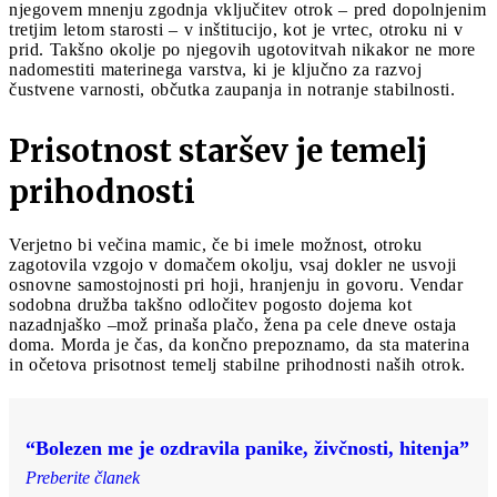
njegovem mnenju zgodnja vključitev otrok – pred dopolnjenim
tretjim letom starosti – v inštitucijo, kot je vrtec, otroku ni v
prid. Takšno okolje po njegovih ugotovitvah nikakor ne more
nadomestiti materinega varstva, ki je ključno za razvoj
čustvene varnosti, občutka zaupanja in notranje stabilnosti.
Prisotnost staršev je temelj
prihodnosti
Verjetno bi večina mamic, če bi imele možnost, otroku
zagotovila vzgojo v domačem okolju, vsaj dokler ne usvoji
osnovne samostojnosti pri hoji, hranjenju in govoru. Vendar
sodobna družba takšno odločitev pogosto dojema kot
nazadnjaško –mož prinaša plačo, žena pa cele dneve ostaja
doma. Morda je čas, da končno prepoznamo, da sta materina
in očetova prisotnost temelj stabilne prihodnosti naših otrok.
“Bolezen me je ozdravila panike, živčnosti, hitenja”
Preberite članek