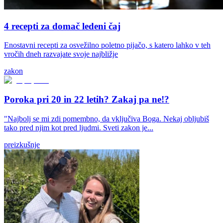
4 recepti za domač ledeni čaj
Enostavni recepti za osvežilno poletno pijačo, s katero lahko v teh
vročih dneh razvajate svoje najbližje
zakon
Poroka pri 20 in 22 letih? Zakaj pa ne!?
"Najbolj se mi zdi pomembno, da vključiva Boga. Nekaj obljubiš
tako pred njim kot pred ljudmi. Sveti zakon je...
preizkušnje