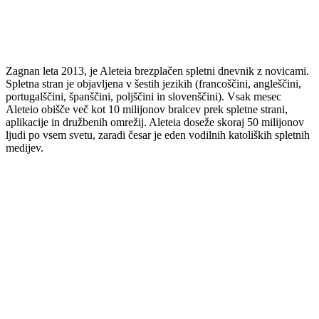
Zagnan leta 2013, je Aleteia brezplačen spletni dnevnik z novicami.
Spletna stran je objavljena v šestih jezikih (francoščini, angleščini,
portugalščini, španščini, poljščini in slovenščini). Vsak mesec
Aleteio obišče več kot 10 milijonov bralcev prek spletne strani,
aplikacije in družbenih omrežij. Aleteia doseže skoraj 50 milijonov
ljudi po vsem svetu, zaradi česar je eden vodilnih katoliških spletnih
medijev.