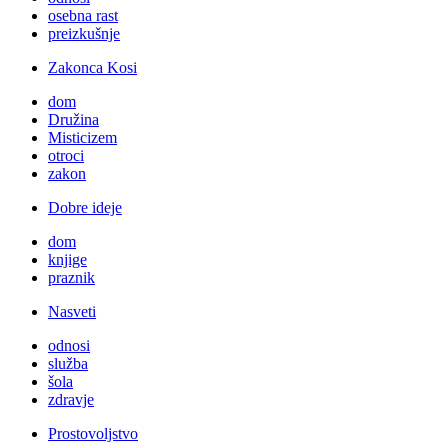
osebna rast
preizkušnje
Zakonca Kosi
dom
Družina
Misticizem
otroci
zakon
Dobre ideje
dom
knjige
praznik
Nasveti
odnosi
služba
šola
zdravje
Prostovoljstvo