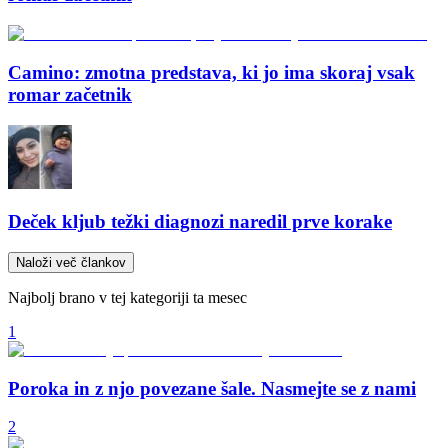
Camino: zmotna predstava, ki jo ima skoraj vsak
romar začetnik
Deček kljub težki diagnozi naredil prve korake
Naloži več člankov
Najbolj brano v tej kategoriji ta mesec
1
Poroka in z njo povezane šale. Nasmejte se z nami
2