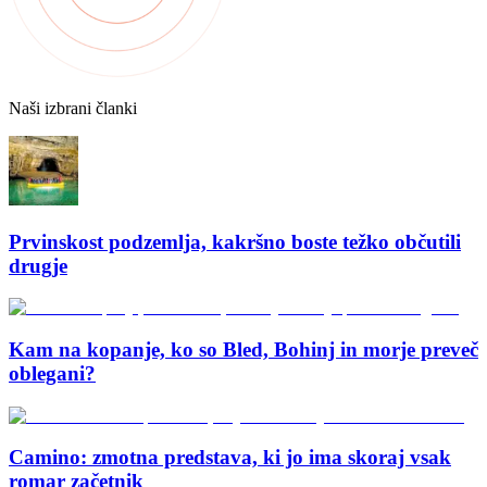
Naši izbrani članki
Prvinskost podzemlja, kakršno boste težko občutili
drugje
Kam na kopanje, ko so Bled, Bohinj in morje preveč
oblegani?
Camino: zmotna predstava, ki jo ima skoraj vsak
romar začetnik