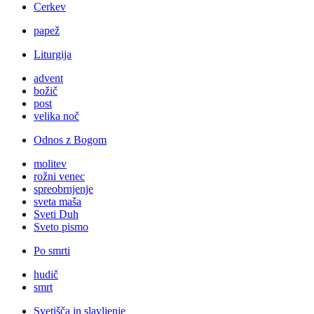
Cerkev
papež
Liturgija
advent
božič
post
velika noč
Odnos z Bogom
molitev
rožni venec
spreobrnjenje
sveta maša
Sveti Duh
Sveto pismo
Po smrti
hudič
smrt
Svetišča in slavljenje