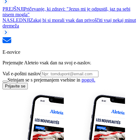
PREJŠNJI
Pričevanje, ki zdravi: "Jezus mi je odpustil, jaz pa sebi
nisem mogla"
NASLEDNJI
Zakaj bi si morali vsak dan privoščiti vsaj nekaj minut
dremeža
E-novice
Prejemajte Aleteio vsak dan na svoj e-naslov.
Vaš e-poštni naslov
Strinjam se s prejemanjem vsebine in
pogoji.
Prijavite se