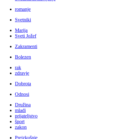
romanje
Svetniki
Marija
Sveti Jožef
Zakramenti
Bolezen
rak
zdravje
Dobrota
Odnosi
Družina
mladi
prijateljstvo
šport
zakon
Preizkušnje