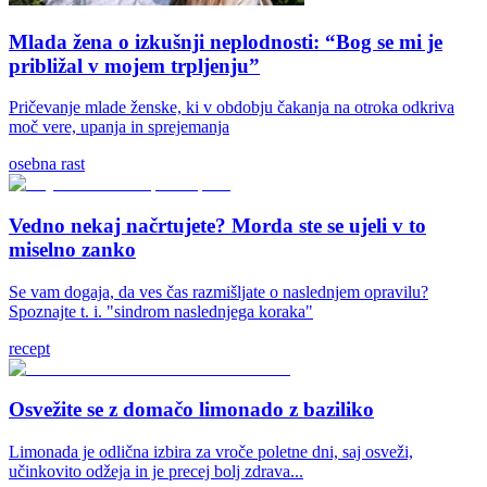
Mlada žena o izkušnji neplodnosti: “Bog se mi je
približal v mojem trpljenju”
Pričevanje mlade ženske, ki v obdobju čakanja na otroka odkriva
moč vere, upanja in sprejemanja
osebna rast
Vedno nekaj načrtujete? Morda ste se ujeli v to
miselno zanko
Se vam dogaja, da ves čas razmišljate o naslednjem opravilu?
Spoznajte t. i. "sindrom naslednjega koraka"
recept
Osvežite se z domačo limonado z baziliko
Limonada je odlična izbira za vroče poletne dni, saj osveži,
učinkovito odžeja in je precej bolj zdrava...