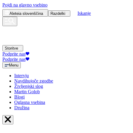
Pojdi na glavno vsebino
Iskanje
Aleteia
slovenščina
Razdelki
Storitve
Podprite nas
Podprite nas
Menu
Intervju
Navdihujoče zgodbe
Življenjski slog
Martin Golob
Blogi
Oglasna vsebina
Družina