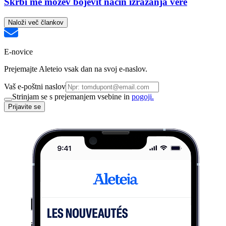
Skrbi me možev bojevit način izražanja vere
Naloži več člankov
E-novice
Prejemajte Aleteio vsak dan na svoj e-naslov.
Vaš e-poštni naslov
Strinjam se s prejemanjem vsebine in
pogoji.
Prijavite se