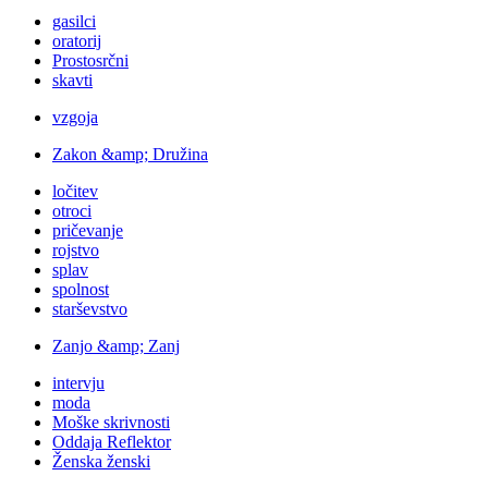
gasilci
oratorij
Prostosrčni
skavti
vzgoja
Zakon &amp; Družina
ločitev
otroci
pričevanje
rojstvo
splav
spolnost
starševstvo
Zanjo &amp; Zanj
intervju
moda
Moške skrivnosti
Oddaja Reflektor
Ženska ženski