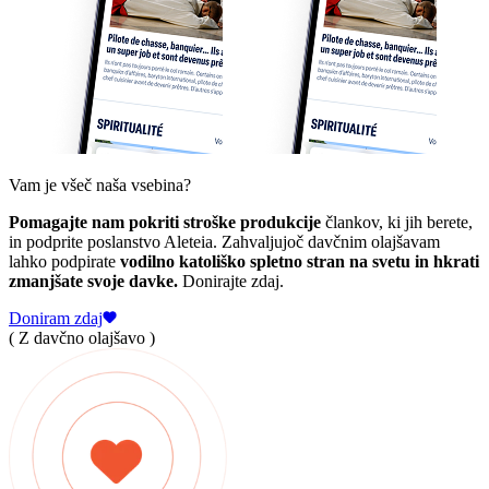
Vam je všeč naša vsebina?
Pomagajte nam pokriti stroške produkcije
člankov, ki jih berete,
in podprite poslanstvo Aleteia. Zahvaljujoč davčnim olajšavam
lahko podpirate
vodilno katoliško spletno stran na svetu in hkrati
zmanjšate svoje davke.
Donirajte zdaj.
Doniram zdaj
( Z davčno olajšavo )