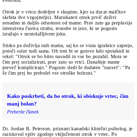
Peterson.
Otrok je v vrtcu dodeljen v skupino, kjer za ducat malčkov
skrbita dve vzgojiteljici. Marsikateri otrok prvič doživi
nenadno in daljšo odsotnost od mame. Prav zato ga preplavijo
intenzivna čustva strahu, tesnobe in jeze, ki se pogosto
izražajo v neutolažljivem joku.
Stisko pa doživlja tudi mama, saj ko se vrata igralnice zaprejo,
potoči solze tudi sama. Ob tem bi se gotovo kdo spotaknil in
rekel: "Otrok se bo hitro navadil in vse bo pozabil. Mora se
čim prej socializirati, prav zato so vrtci. Današnje mame
preveč komplicirajo." Pogosto sledi še dodaten "nasvet": "Pa
še čim prej bo prebolel vse otroške bolezni."
Kako poskrbeti, da bo otrok, ki obiskuje vrtec, čim
manj bolan?
Preberite članek
Dr. Jordan B. Peterson, priznani kanadski klinični psiholog, je
raziskoval vpliv zgodnje vključenosti otrok v vrtec. Po