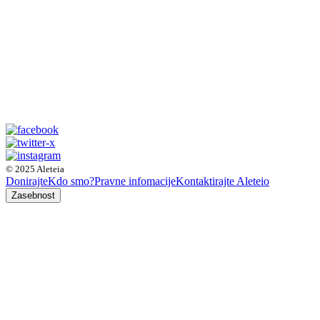
© 2025 Aleteia
Donirajte
Kdo smo?
Pravne infomacije
Kontaktirajte Aleteio
Zasebnost