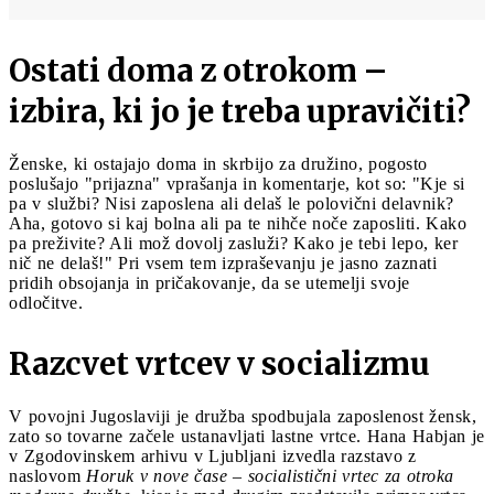
Ostati doma z otrokom –
izbira, ki jo je treba upravičiti?
Ženske, ki ostajajo doma in skrbijo za družino, pogosto
poslušajo "prijazna" vprašanja in komentarje, kot so: "Kje si
pa v službi? Nisi zaposlena ali delaš le polovični delavnik?
Aha, gotovo si kaj bolna ali pa te nihče noče zaposliti. Kako
pa preživite? Ali mož dovolj zasluži? Kako je tebi lepo, ker
nič ne delaš!" Pri vsem tem izpraševanju je jasno zaznati
pridih obsojanja in pričakovanje, da se utemelji svoje
odločitve.
Razcvet vrtcev v socializmu
V povojni Jugoslaviji je družba spodbujala zaposlenost žensk,
zato so tovarne začele ustanavljati lastne vrtce. Hana Habjan je
v Zgodovinskem arhivu v Ljubljani izvedla razstavo z
naslovom
Horuk v nove čase – socialistični vrtec za otroka