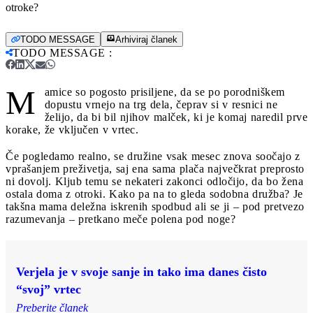
otroke?
TODO MESSAGE
Arhiviraj članek
TODO MESSAGE
:
M
amice so pogosto prisiljene, da se po porodniškem
dopustu vrnejo na trg dela, čeprav si v resnici ne
želijo, da bi bil njihov malček, ki je komaj naredil prve
korake, že vključen v vrtec.
Če pogledamo realno, se družine vsak mesec znova soočajo z
vprašanjem preživetja, saj ena sama plača največkrat preprosto
ni dovolj. Kljub temu se nekateri zakonci odločijo, da bo žena
ostala doma z otroki. Kako pa na to gleda sodobna družba? Je
takšna mama deležna iskrenih spodbud ali se ji – pod pretvezo
razumevanja – pretkano meče polena pod noge?
Verjela je v svoje sanje in tako ima danes čisto
“svoj” vrtec
Preberite članek