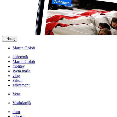
Nazaj
Martin Golob
duhovnik
Martin Golob
molitev
sveta maša
vlog
zakon
zakrament
Vera
Vsakdanjik
dom
odnosi