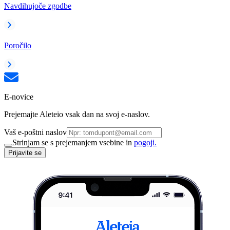
Navdihujoče zgodbe
Poročilo
E-novice
Prejemajte Aleteio vsak dan na svoj e-naslov.
Vaš e-poštni naslov
Strinjam se s prejemanjem vsebine in
pogoji.
Prijavite se