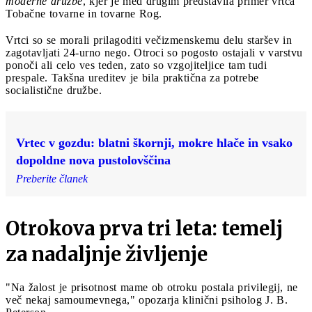
moderne družbe
, kjer je med drugim predstavila primer vrtca
Tobačne tovarne in tovarne Rog.
Vrtci so se morali prilagoditi večizmenskemu delu staršev in
zagotavljati 24-urno nego. Otroci so pogosto ostajali v varstvu
ponoči ali celo ves teden, zato so vzgojiteljice tam tudi
prespale. Takšna ureditev je bila praktična za potrebe
socialistične družbe.
Vrtec v gozdu: blatni škornji, mokre hlače in vsako
dopoldne nova pustolovščina
Preberite članek
Otrokova prva tri leta: temelj
za nadaljnje življenje
"Na žalost je prisotnost mame ob otroku postala privilegij, ne
več nekaj samoumevnega," opozarja klinični psiholog J. B.