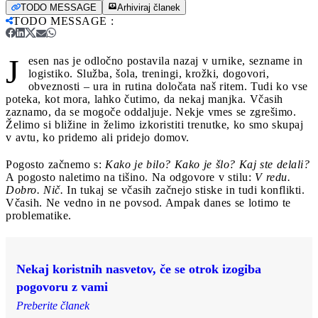
TODO MESSAGE
Arhiviraj članek
TODO MESSAGE
:
J
esen nas je odločno postavila nazaj v urnike, sezname in
logistiko. Služba, šola, treningi, krožki, dogovori,
obveznosti – ura in rutina določata naš ritem. Tudi ko vse
poteka, kot mora, lahko čutimo, da nekaj manjka. Včasih
zaznamo, da se mogoče oddaljuje. Nekje vmes se zgrešimo.
Želimo si bližine in želimo izkoristiti trenutke, ko smo skupaj
v avtu, ko pridemo ali pridejo domov.
Pogosto začnemo s:
Kako je bilo? Kako je šlo? Kaj ste delali?
A pogosto naletimo na tišino. Na odgovore v stilu:
V redu.
Dobro. Nič.
In tukaj se včasih začnejo stiske in tudi konflikti.
Včasih. Ne vedno in ne povsod. Ampak danes se lotimo te
problematike.
Nekaj koristnih nasvetov, če se otrok izogiba
pogovoru z vami
Preberite članek