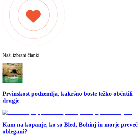
Naši izbrani članki
Prvinskost podzemlja, kakršno boste težko občutili
drugje
Kam na kopanje, ko so Bled, Bohinj in morje preveč
oblegani?