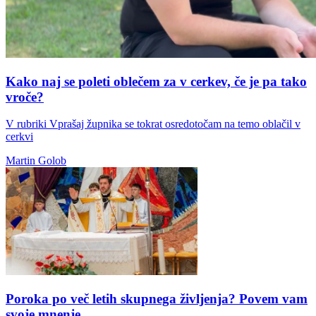
Kako naj se poleti oblečem za v cerkev, če je pa tako
vroče?
V rubriki Vprašaj župnika se tokrat osredotočam na temo oblačil v
cerkvi
Martin Golob
Poroka po več letih skupnega življenja? Povem vam
svoje mnenje