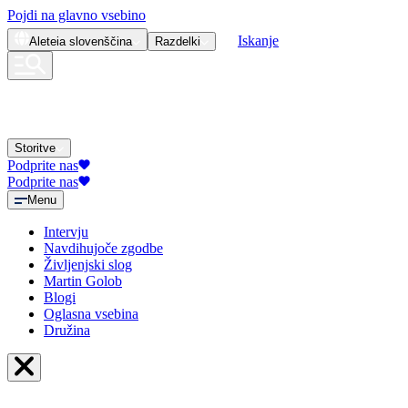
Pojdi na glavno vsebino
Iskanje
Aleteia
slovenščina
Razdelki
Storitve
Podprite nas
Podprite nas
Menu
Intervju
Navdihujoče zgodbe
Življenjski slog
Martin Golob
Blogi
Oglasna vsebina
Družina