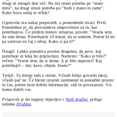
drugi ni zmogel dati več. Na eni strani potreba po "malo
miru", na drugi strani potreba po "bodi z mano in zame".
Kako bova sedaj to rešila?
Ugotovila sva nekaj preprostih, a pomembnih stvari. Prvič.
Pomembno je, da prevzameva odgovornost za to, kar
potrebujeva. Če pridem domov utrujena, povem: "Vesela sem,
da sem doma. Potrebujem 10 minut, da se umirim. Potem bi mi
pa ustrezal en čaj s teboj. Kako si pa ti?"
Drugič. Lahko ponudiva prostor drugemu, da pove, kaj
potrebuje in kdaj bo pripravljen. Namesto: "Kako je bilo?"
rečem: "Vesela sem, da si doma. A je bilo naporno? Kaj
potrebuješ – mir, kavo, objem, hrano?"
Tretjič. To deluje tudi z otroki. Včasih želijo govoriti takoj,
včasih pač ne. Če hkrati izrazim zanimanje in ponudim prostor
in čas, potem bom dobila informacije, stik in povezanost. Vsi
bomo dobili vse.
Prispevek je bil najprej objavljen v
Naši družini
, prilogi
tednika
Družina
.