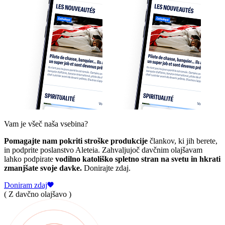
Vam je všeč naša vsebina?
Pomagajte nam pokriti stroške produkcije
člankov, ki jih berete,
in podprite poslanstvo Aleteia. Zahvaljujoč davčnim olajšavam
lahko podpirate
vodilno katoliško spletno stran na svetu in hkrati
zmanjšate svoje davke.
Donirajte zdaj.
Doniram zdaj
( Z davčno olajšavo )