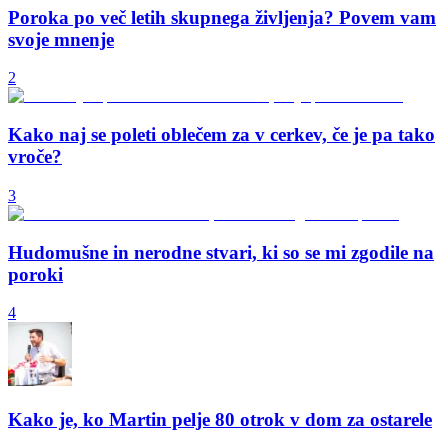
Poroka po več letih skupnega življenja? Povem vam
svoje mnenje
2
Kako naj se poleti oblečem za v cerkev, če je pa tako
vroče?
3
Hudomušne in nerodne stvari, ki so se mi zgodile na
poroki
4
Kako je, ko Martin pelje 80 otrok v dom za ostarele