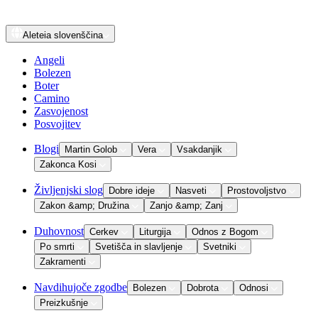
Aleteia
slovenščina
Angeli
Bolezen
Boter
Camino
Zasvojenost
Posvojitev
Blogi
Martin Golob
Vera
Vsakdanjik
Zakonca Kosi
Življenjski slog
Dobre ideje
Nasveti
Prostovoljstvo
Zakon &amp; Družina
Zanjo &amp; Zanj
Duhovnost
Cerkev
Liturgija
Odnos z Bogom
Po smrti
Svetišča in slavljenje
Svetniki
Zakramenti
Navdihujoče zgodbe
Bolezen
Dobrota
Odnosi
Preizkušnje