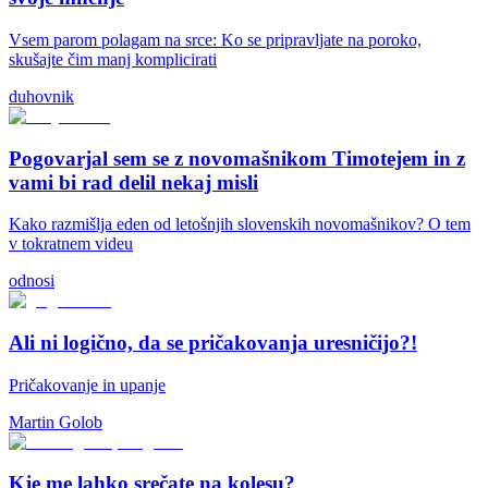
Vsem parom polagam na srce: Ko se pripravljate na poroko,
skušajte čim manj komplicirati
duhovnik
Pogovarjal sem se z novomašnikom Timotejem in z
vami bi rad delil nekaj misli
Kako razmišlja eden od letošnjih slovenskih novomašnikov? O tem
v tokratnem videu
odnosi
Ali ni logično, da se pričakovanja uresničijo?!
Pričakovanje in upanje
Martin Golob
Kje me lahko srečate na kolesu?