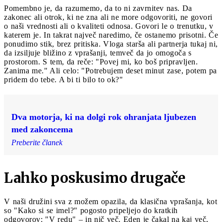
Pomembno je, da razumemo, da to ni zavrnitev nas. Da
zakonec ali otrok, ki ne zna ali ne more odgovoriti, ne govori
o naši vrednosti ali o kvaliteti odnosa. Govori le o trenutku, v
katerem je. In takrat največ naredimo, če ostanemo prisotni. Če
ponudimo stik, brez pritiska. Vloga starša ali partnerja tukaj ni,
da izsiljuje bližino z vprašanji, temveč da jo omogoča s
prostorom. S tem, da reče: "Povej mi, ko boš pripravljen.
Zanima me." Ali celo: "Potrebujem deset minut zase, potem pa
pridem do tebe. A bi ti bilo to ok?"
Dva motorja, ki na dolgi rok ohranjata ljubezen
med zakoncema
Preberite članek
Lahko poskusimo drugače
V naši družini sva z možem opazila, da klasična vprašanja, kot
so "Kako si se imel?" pogosto pripeljejo do kratkih
odgovorov: "V redu" – in nič več. Eden je čakal na kaj več,