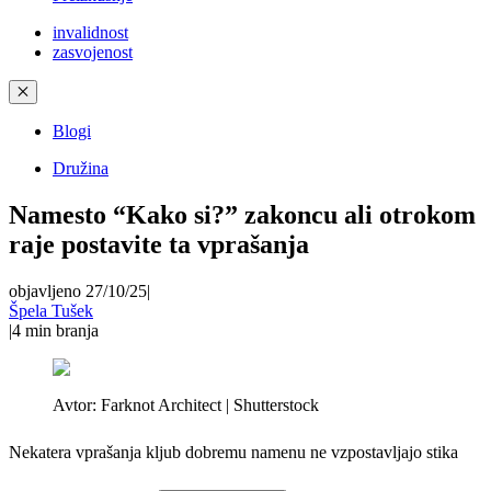
invalidnost
zasvojenost
✕
Blogi
Družina
Namesto “Kako si?” zakoncu ali otrokom
raje postavite ta vprašanja
objavljeno 27/10/25
|
Špela Tušek
|
4
min branja
Avtor:
Farknot Architect | Shutterstock
Nekatera vprašanja kljub dobremu namenu ne vzpostavljajo stika