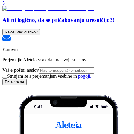
5
Ali ni logično, da se pričakovanja uresničijo?!
Naloži več člankov
E-novice
Prejemajte Aleteio vsak dan na svoj e-naslov.
Vaš e-poštni naslov
Strinjam se s prejemanjem vsebine in
pogoji.
Prijavite se