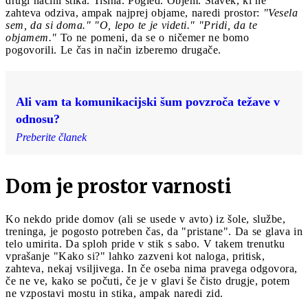
drugi načini stika. Tišina. Pogled. Objem. Stavek, ki ne
zahteva odziva, ampak najprej objame, naredi prostor:
"Vesela
sem, da si doma." "O, lepo te je videti." "Pridi, da te
objamem."
To ne pomeni, da se o ničemer ne bomo
pogovorili. Le čas in način izberemo drugače.
Ali vam ta komunikacijski šum povzroča težave v
odnosu?
Preberite članek
Dom je prostor varnosti
Ko nekdo pride domov (ali se usede v avto) iz šole, službe,
treninga, je pogosto potreben čas, da "pristane". Da se glava in
telo umirita. Da sploh pride v stik s sabo. V takem trenutku
vprašanje "Kako si?" lahko zazveni kot naloga, pritisk,
zahteva, nekaj vsiljivega. In če oseba nima pravega odgovora,
če ne ve, kako se počuti, če je v glavi še čisto drugje, potem
ne vzpostavi mostu in stika, ampak naredi zid.