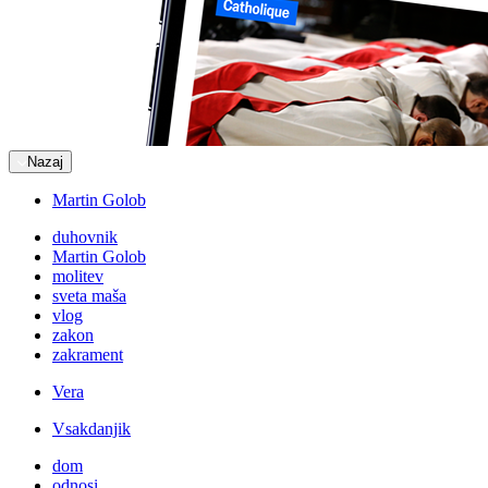
Nazaj
Martin Golob
duhovnik
Martin Golob
molitev
sveta maša
vlog
zakon
zakrament
Vera
Vsakdanjik
dom
odnosi