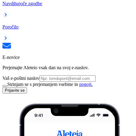
Navdihujoče zgodbe
Poročilo
E-novice
Prejemajte Aleteio vsak dan na svoj e-naslov.
Vaš e-poštni naslov
Strinjam se s prejemanjem vsebine in
pogoji.
Prijavite se