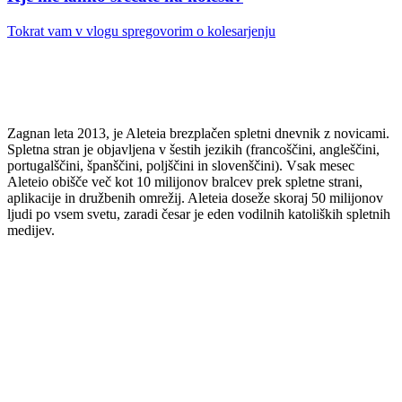
Tokrat vam v vlogu spregovorim o kolesarjenju
Zagnan leta 2013, je Aleteia brezplačen spletni dnevnik z novicami.
Spletna stran je objavljena v šestih jezikih (francoščini, angleščini,
portugalščini, španščini, poljščini in slovenščini). Vsak mesec
Aleteio obišče več kot 10 milijonov bralcev prek spletne strani,
aplikacije in družbenih omrežij. Aleteia doseže skoraj 50 milijonov
ljudi po vsem svetu, zaradi česar je eden vodilnih katoliških spletnih
medijev.