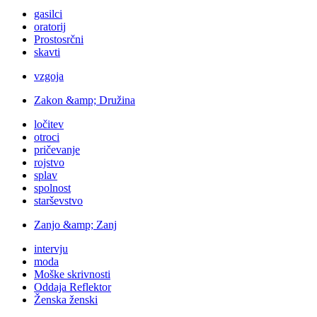
gasilci
oratorij
Prostosrčni
skavti
vzgoja
Zakon &amp; Družina
ločitev
otroci
pričevanje
rojstvo
splav
spolnost
starševstvo
Zanjo &amp; Zanj
intervju
moda
Moške skrivnosti
Oddaja Reflektor
Ženska ženski