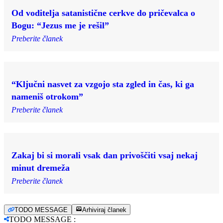
Od voditelja satanistične cerkve do pričevalca o
Bogu: “Jezus me je rešil”
Preberite članek
“Ključni nasvet za vzgojo sta zgled in čas, ki ga
nameniš otrokom”
Preberite članek
Zakaj bi si morali vsak dan privoščiti vsaj nekaj
minut dremeža
Preberite članek
TODO MESSAGE
Arhiviraj članek
TODO MESSAGE
: