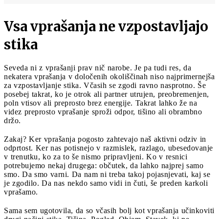
Vsa vprašanja ne vzpostavljajo
stika
Seveda ni z vprašanji prav nič narobe. Je pa tudi res, da
nekatera vprašanja v določenih okoliščinah niso najprimernejša
za vzpostavljanje stika. Včasih se zgodi ravno nasprotno. Še
posebej takrat, ko je otrok ali partner utrujen, preobremenjen,
poln vtisov ali preprosto brez energije. Takrat lahko že na
videz preprosto vprašanje sproži odpor, tišino ali obrambno
držo.
Zakaj? Ker vprašanja pogosto zahtevajo naš aktivni odziv in
odprtost. Ker nas potisnejo v razmislek, razlago, ubesedovanje
v trenutku, ko za to še nismo pripravljeni. Ko v resnici
potrebujemo nekaj drugega: občutek, da lahko najprej samo
smo. Da smo varni. Da nam ni treba takoj pojasnjevati, kaj se
je zgodilo. Da nas nekdo samo vidi in čuti, še preden karkoli
vprašamo.
Sama sem ugotovila, da so včasih bolj kot vprašanja učinkoviti