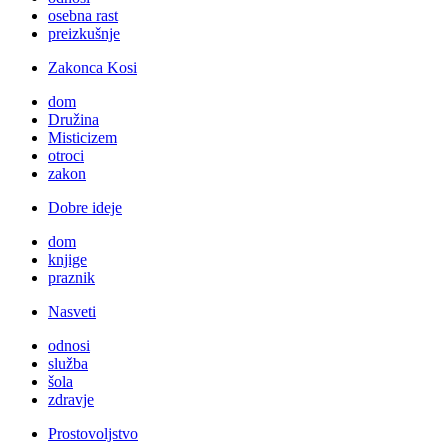
osebna rast
preizkušnje
Zakonca Kosi
dom
Družina
Misticizem
otroci
zakon
Dobre ideje
dom
knjige
praznik
Nasveti
odnosi
služba
šola
zdravje
Prostovoljstvo