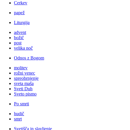
Cerkev
papež
Liturgija
advent
božič
post
velika noč
Odnos z Bogom
molitev
rožni venec
spreobrnjenje
sveta maša
Sveti Duh
Sveto pismo
Po smrti
hudič
smrt
Svetišča in slavljenje