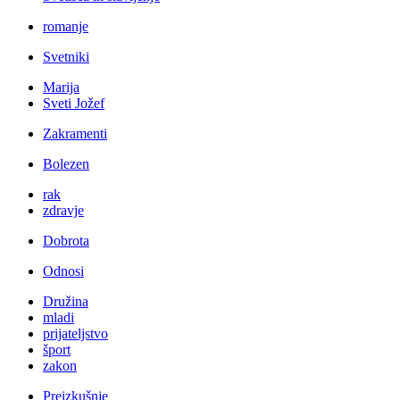
romanje
Svetniki
Marija
Sveti Jožef
Zakramenti
Bolezen
rak
zdravje
Dobrota
Odnosi
Družina
mladi
prijateljstvo
šport
zakon
Preizkušnje