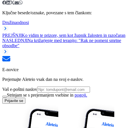
Ključne besede/oznake, povezane s tem člankom:
Družina
odnosi
PREJŠNJI
Ko vidim te prizore, sem kot župnik žalosten in razočaran
NASLEDNJI
Na križarjenje med terapijo: "Rak ne pomeni smrtne
obsodbe"
E-novice
Prejemajte Aleteio vsak dan na svoj e-naslov.
Vaš e-poštni naslov
Strinjam se s prejemanjem vsebine in
pogoji.
Prijavite se