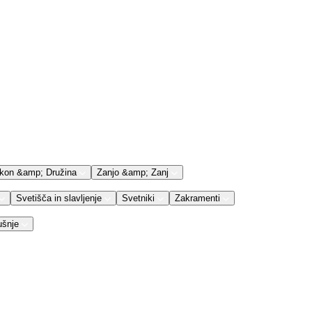
kon &amp; Družina
Zanjo &amp; Zanj
Svetišča in slavljenje
Svetniki
Zakramenti
ušnje