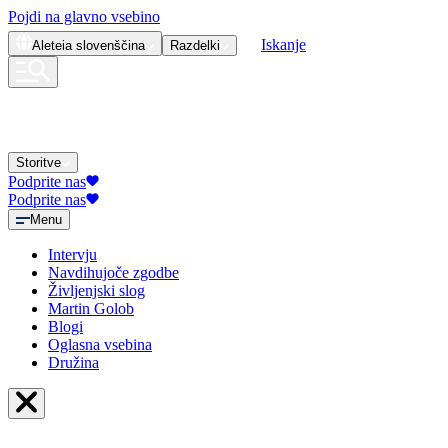
Pojdi na glavno vsebino
Iskanje
Aleteia
slovenščina
Razdelki
Storitve
Podprite nas
Podprite nas
Menu
Intervju
Navdihujoče zgodbe
Življenjski slog
Martin Golob
Blogi
Oglasna vsebina
Družina