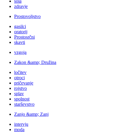
šola
zdravje
Prostovoljstvo
gasilci
oratorij
Prostosrčni
skavti
vzgoja
Zakon &amp; Družina
ločitev
otroci
pričevanje
rojstvo
splav
spolnost
starševstvo
Zanjo &amp; Zanj
intervju
moda