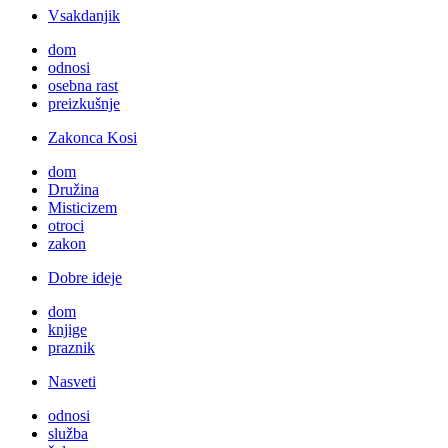
Vsakdanjik
dom
odnosi
osebna rast
preizkušnje
Zakonca Kosi
dom
Družina
Misticizem
otroci
zakon
Dobre ideje
dom
knjige
praznik
Nasveti
odnosi
služba