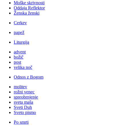
Moške skrivnosti
Oddaja Reflektor
Ženska ženski
Cerkev
papež
Liturgija
advent
božič
post
velika noč
Odnos z Bogom
molitev
rožni venec
spreobrnjenje
sveta maša
Sveti Duh
Sveto pismo
Po smrti