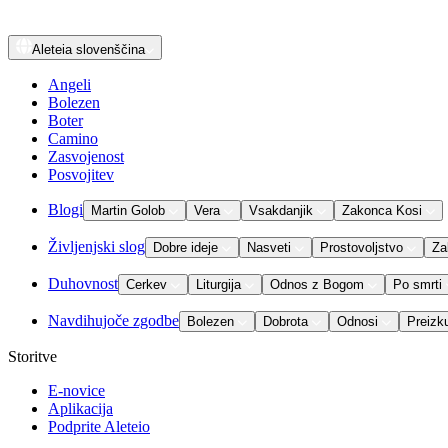
Aleteia
slovenščina
Angeli
Bolezen
Boter
Camino
Zasvojenost
Posvojitev
Blogi
Martin Golob
Vera
Vsakdanjik
Zakonca Kosi
Življenjski slog
Dobre ideje
Nasveti
Prostovoljstvo
Za
Duhovnost
Cerkev
Liturgija
Odnos z Bogom
Po smrti
Navdihujoče zgodbe
Bolezen
Dobrota
Odnosi
Preizk
Storitve
E-novice
Aplikacija
Podprite Aleteio