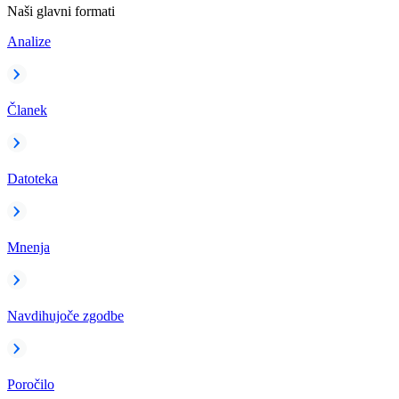
Naši glavni formati
Analize
Članek
Datoteka
Mnenja
Navdihujoče zgodbe
Poročilo