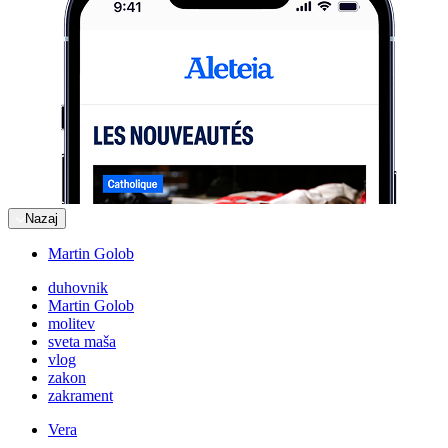
Nazaj
Martin Golob
duhovnik
Martin Golob
molitev
sveta maša
vlog
zakon
zakrament
Vera