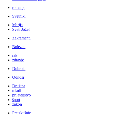
romanje
Svetniki
Marija
Sveti Jožef
Zakramenti
Bolezen
rak
zdravje
Dobrota
Odnosi
Družina
mladi
prijateljstvo
šport
zakon
Preizkušnje