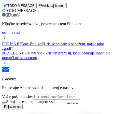
TODO MESSAGE
Arhiviraj članek
TODO MESSAGE
:
Ključne besede/oznake, povezane s tem člankom:
osebna rast
PREJŠNJI
"Bog, če ti želiš, da se srečam s papežem, naj se tako
zgodi"
NASLEDNJI
Kaj naj vsak kristjan premisli, ko si oblikuje mnenje o
pomoči pri samomoru
E-novice
Prejemajte Aleteio vsak dan na svoj e-naslov.
Vaš e-poštni naslov
Strinjam se s prejemanjem vsebine in
pogoji.
Prijavite se