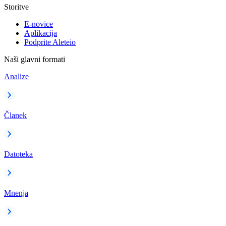
Storitve
E-novice
Aplikacija
Podprite Aleteio
Naši glavni formati
Analize
Članek
Datoteka
Mnenja