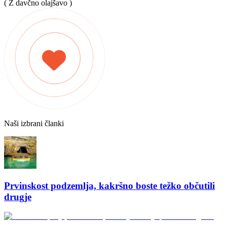
( Z davčno olajšavo )
Naši izbrani članki
Prvinskost podzemlja, kakršno boste težko občutili
drugje