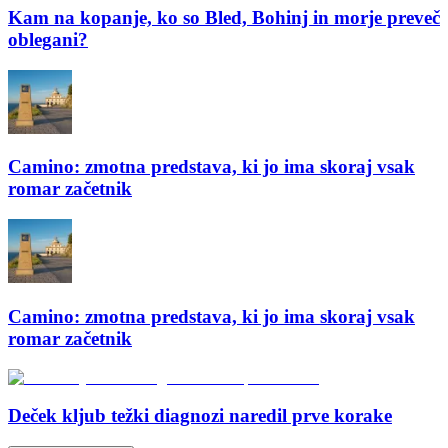
Kam na kopanje, ko so Bled, Bohinj in morje preveč
oblegani?
Camino: zmotna predstava, ki jo ima skoraj vsak
romar začetnik
Camino: zmotna predstava, ki jo ima skoraj vsak
romar začetnik
Deček kljub težki diagnozi naredil prve korake