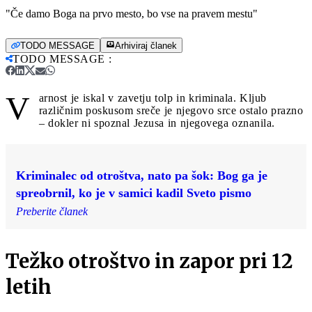
"Če damo Boga na prvo mesto, bo vse na pravem mestu"
TODO MESSAGE
Arhiviraj članek
TODO MESSAGE
:
V
arnost je iskal v zavetju tolp in kriminala. Kljub
različnim poskusom sreče je njegovo srce ostalo prazno
– dokler ni spoznal Jezusa in njegovega oznanila.
Kriminalec od otroštva, nato pa šok: Bog ga je
spreobrnil, ko je v samici kadil Sveto pismo
Preberite članek
Težko otroštvo in zapor pri 12
letih