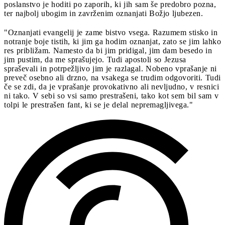
poslanstvo je hoditi po zaporih, ki jih sam še predobro pozna,
ter najbolj ubogim in zavrženim oznanjati Božjo ljubezen.
"Oznanjati evangelij je zame bistvo vsega. Razumem stisko in
notranje boje tistih, ki jim ga hodim oznanjat, zato se jim lahko
res približam. Namesto da bi jim pridigal, jim dam besedo in
jim pustim, da me sprašujejo. Tudi apostoli so Jezusa
spraševali in potrpežljivo jim je razlagal. Nobeno vprašanje ni
preveč osebno ali drzno, na vsakega se trudim odgovoriti. Tudi
če se zdi, da je vprašanje provokativno ali nevljudno, v resnici
ni tako. V sebi so vsi samo prestrašeni, tako kot sem bil sam v
tolpi le prestrašen fant, ki se je delal nepremagljivega."