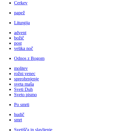
Cerkev
papež
Liturgija
advent
božič
post
velika noč
Odnos z Bogom
molitev
rožni venec
spreobrnjenje
sveta maša
Sveti Duh
Sveto pismo
Po smrti
hudič
smrt
Svetišča in slavljenje