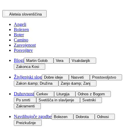
Aleteia
slovenščina
Angeli
Bolezen
Boter
Camino
Zasvojenost
Posvojitev
Blogi
Martin Golob
Vera
Vsakdanjik
Zakonca Kosi
Življenjski slog
Dobre ideje
Nasveti
Prostovoljstvo
Zakon &amp; Družina
Zanjo &amp; Zanj
Duhovnost
Cerkev
Liturgija
Odnos z Bogom
Po smrti
Svetišča in slavljenje
Svetniki
Zakramenti
Navdihujoče zgodbe
Bolezen
Dobrota
Odnosi
Preizkušnje