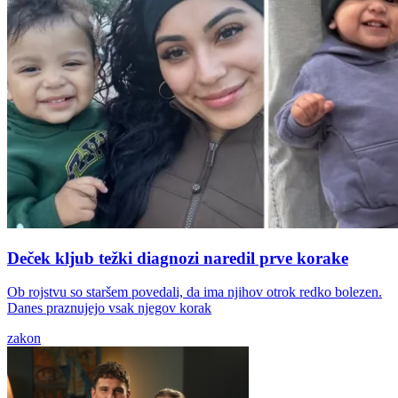
Deček kljub težki diagnozi naredil prve korake
Ob rojstvu so staršem povedali, da ima njihov otrok redko bolezen.
Danes praznujejo vsak njegov korak
zakon