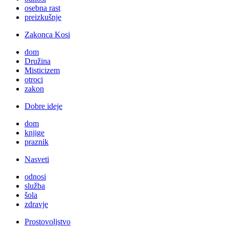
osebna rast
preizkušnje
Zakonca Kosi
dom
Družina
Misticizem
otroci
zakon
Dobre ideje
dom
knjige
praznik
Nasveti
odnosi
služba
šola
zdravje
Prostovoljstvo