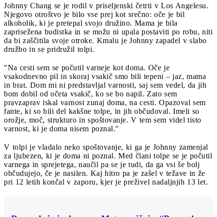
Johnny Chang se je rodil v priseljenski četrti v Los Angelesu.
Njegovo otroštvo je bilo vse prej kot srečno: oče je bil
alkoholik, ki je pretepal svojo družino. Mama je bila
zaprisežena budistka in se možu ni upala postaviti po robu, niti
da bi zaščitila svoje otroke. Kmalu je Johnny zapadel v slabo
družbo in se pridružil tolpi.
"Na cesti sem se počutil varneje kot doma. Oče je
vsakodnevno pil in skoraj vsakič smo bili tepeni – jaz, mama
in brat. Dom mi ni predstavljal varnosti, saj sem vedel, da jih
bom dobil od očeta vsakič, ko se bo napil. Zato sem
pravzaprav iskal varnost zunaj doma, na cesti. Opazoval sem
fante, ki so bili del kakšne tolpe, in jih občudoval. Imeli so
orožje, moč, strukturo in spoštovanje. V tem sem videl tisto
varnost, ki je doma nisem poznal."
V tolpi je vladalo neko spoštovanje, ki ga je Johnny zamenjal
za ljubezen, ki je doma ni poznal. Med člani tolpe se je počutil
varnega in sprejetega, naučil pa se je tudi, da ga vsi še bolj
občudujejo, če je nasilen. Kaj hitro pa je zašel v težave in že
pri 12 letih končal v zaporu, kjer je preživel nadaljnjih 13 let.