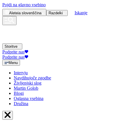
Pojdi na glavno vsebino
Iskanje
Aleteia
slovenščina
Razdelki
Storitve
Podprite nas
Podprite nas
Menu
Intervju
Navdihujoče zgodbe
Življenjski slog
Martin Golob
Blogi
Oglasna vsebina
Družina