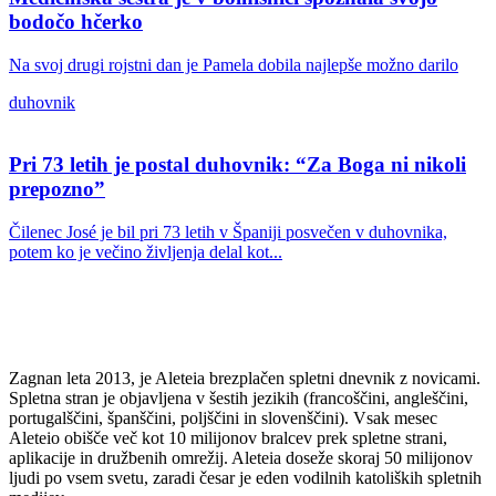
bodočo hčerko
Na svoj drugi rojstni dan je Pamela dobila najlepše možno darilo
duhovnik
Pri 73 letih je postal duhovnik: “Za Boga ni nikoli
prepozno”
Čilenec José je bil pri 73 letih v Španiji posvečen v duhovnika,
potem ko je večino življenja delal kot...
Zagnan leta 2013, je Aleteia brezplačen spletni dnevnik z novicami.
Spletna stran je objavljena v šestih jezikih (francoščini, angleščini,
portugalščini, španščini, poljščini in slovenščini). Vsak mesec
Aleteio obišče več kot 10 milijonov bralcev prek spletne strani,
aplikacije in družbenih omrežij. Aleteia doseže skoraj 50 milijonov
ljudi po vsem svetu, zaradi česar je eden vodilnih katoliških spletnih