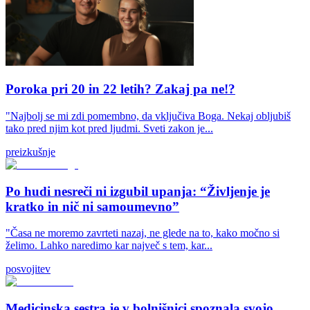
Poroka pri 20 in 22 letih? Zakaj pa ne!?
"Najbolj se mi zdi pomembno, da vključiva Boga. Nekaj obljubiš
tako pred njim kot pred ljudmi. Sveti zakon je...
preizkušnje
Po hudi nesreči ni izgubil upanja: “Življenje je
kratko in nič ni samoumevno”
"Časa ne moremo zavrteti nazaj, ne glede na to, kako močno si
želimo. Lahko naredimo kar največ s tem, kar...
posvojitev
Medicinska sestra je v bolnišnici spoznala svojo