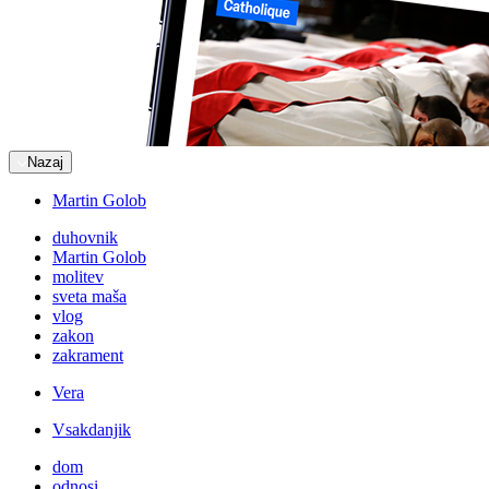
Nazaj
Martin Golob
duhovnik
Martin Golob
molitev
sveta maša
vlog
zakon
zakrament
Vera
Vsakdanjik
dom
odnosi