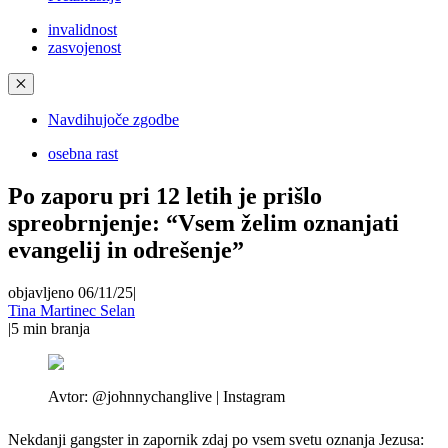
invalidnost
zasvojenost
✕
Navdihujoče zgodbe
osebna rast
Po zaporu pri 12 letih je prišlo
spreobrnjenje: “Vsem želim oznanjati
evangelij in odrešenje”
objavljeno 06/11/25
|
Tina Martinec Selan
|
5
min branja
Avtor:
@johnnychanglive | Instagram
Nekdanji gangster in zapornik zdaj po vsem svetu oznanja Jezusa: