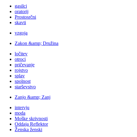
gasilci
oratorij
Prostosrčni
skavti
vzgoja
Zakon &amp; Družina
ločitev
otroci
pričevanje
rojstvo
splav
spolnost
starševstvo
Zanjo &amp; Zanj
intervju
moda
Moške skrivnosti
Oddaja Reflektor
Ženska ženski