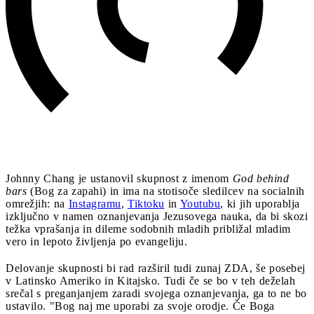
Johnny Chang je ustanovil skupnost z imenom
God behind
bars
(Bog za zapahi) in ima na stotisoče sledilcev na socialnih
omrežjih: na
Instagramu
,
Tiktoku
in
Youtubu
, ki jih uporablja
izključno v namen oznanjevanja Jezusovega nauka, da bi skozi
težka vprašanja in dileme sodobnih mladih približal mladim
vero in lepoto življenja po evangeliju.
Delovanje skupnosti bi rad razširil tudi zunaj ZDA, še posebej
v Latinsko Ameriko in Kitajsko. Tudi če se bo v teh deželah
srečal s preganjanjem zaradi svojega oznanjevanja, ga to ne bo
ustavilo. "Bog naj me uporabi za svoje orodje. Če Boga