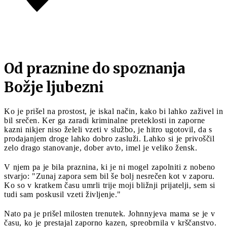
Od praznine do spoznanja
Božje ljubezni
Ko je prišel na prostost, je iskal način, kako bi lahko zaživel in
bil srečen. Ker ga zaradi kriminalne preteklosti in zaporne
kazni nikjer niso želeli vzeti v službo, je hitro ugotovil, da s
prodajanjem droge lahko dobro zasluži. Lahko si je privoščil
zelo drago stanovanje, dober avto, imel je veliko žensk.
V njem pa je bila praznina, ki je ni mogel zapolniti z nobeno
stvarjo: "Zunaj zapora sem bil še bolj nesrečen kot v zaporu.
Ko so v kratkem času umrli trije moji bližnji prijatelji, sem si
tudi sam poskusil vzeti življenje."
Nato pa je prišel milosten trenutek. Johnnyjeva mama se je v
času, ko je prestajal zaporno kazen, spreobrnila v krščanstvo.