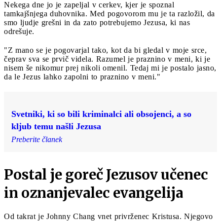
Nekega dne jo je zapeljal v cerkev, kjer je spoznal
tamkajšnjega duhovnika. Med pogovorom mu je ta razložil, da
smo ljudje grešni in da zato potrebujemo Jezusa, ki nas
odrešuje.
"Z mano se je pogovarjal tako, kot da bi gledal v moje srce,
čeprav sva se prvič videla. Razumel je praznino v meni, ki je
nisem še nikomur prej nikoli omenil. Tedaj mi je postalo jasno,
da le Jezus lahko zapolni to praznino v meni."
Svetniki, ki so bili kriminalci ali obsojenci, a so
kljub temu našli Jezusa
Preberite članek
Postal je goreč Jezusov učenec
in oznanjevalec evangelija
Od takrat je Johnny Chang vnet privrženec Kristusa. Njegovo