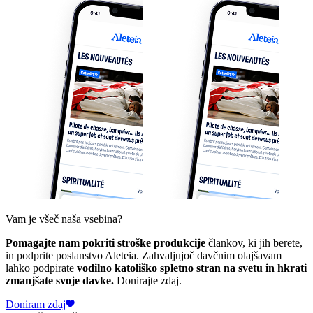
Vam je všeč naša vsebina?
Pomagajte nam pokriti stroške produkcije
člankov, ki jih berete,
in podprite poslanstvo Aleteia. Zahvaljujoč davčnim olajšavam
lahko podpirate
vodilno katoliško spletno stran na svetu in hkrati
zmanjšate svoje davke.
Donirajte zdaj.
Doniram zdaj