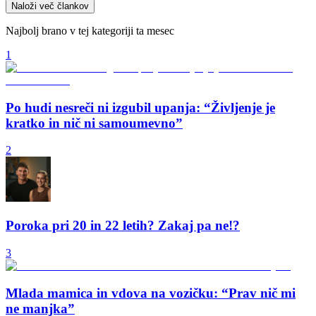
Naloži več člankov
Najbolj brano v tej kategoriji ta mesec
1
Po hudi nesreči ni izgubil upanja: “Življenje je
kratko in nič ni samoumevno”
2
Poroka pri 20 in 22 letih? Zakaj pa ne!?
3
Mlada mamica in vdova na vozičku: “Prav nič mi
ne manjka”