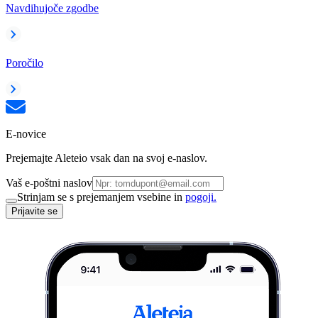
Navdihujoče zgodbe
Poročilo
E-novice
Prejemajte Aleteio vsak dan na svoj e-naslov.
Vaš e-poštni naslov
Strinjam se s prejemanjem vsebine in
pogoji.
Prijavite se