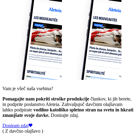
Vam je všeč naša vsebina?
Pomagajte nam pokriti stroške produkcije
člankov, ki jih berete,
in podprite poslanstvo Aleteia. Zahvaljujoč davčnim olajšavam
lahko podpirate
vodilno katoliško spletno stran na svetu in hkrati
zmanjšate svoje davke.
Donirajte zdaj.
Doniram zdaj
( Z davčno olajšavo )