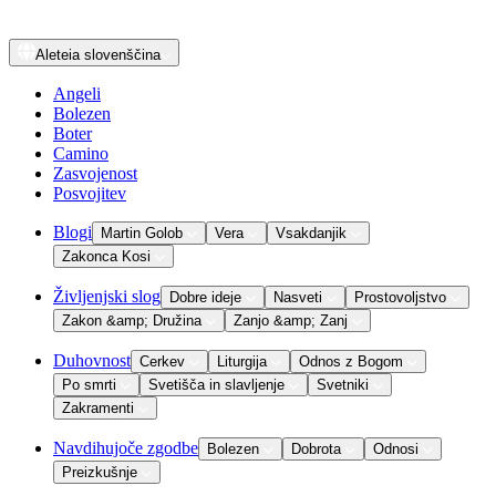
Aleteia
slovenščina
Angeli
Bolezen
Boter
Camino
Zasvojenost
Posvojitev
Blogi
Martin Golob
Vera
Vsakdanjik
Zakonca Kosi
Življenjski slog
Dobre ideje
Nasveti
Prostovoljstvo
Zakon &amp; Družina
Zanjo &amp; Zanj
Duhovnost
Cerkev
Liturgija
Odnos z Bogom
Po smrti
Svetišča in slavljenje
Svetniki
Zakramenti
Navdihujoče zgodbe
Bolezen
Dobrota
Odnosi
Preizkušnje