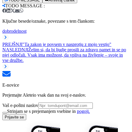
TODO MESSAGE
Arhiviraj članek
TODO MESSAGE
:
Ključne besede/oznake, povezane s tem člankom:
dobrodelnost
PREJŠNJI
"Ta zakon je povsem v nasprotju z mojo vestjo"
NASLEDNJI
Želim si, da bi ljudje prosili za zdravo pamet in se po
njej odločali. Vsak ima možnost, da vpliva na življenje – svoje in
vse družbe.
E-novice
Prejemajte Aleteio vsak dan na svoj e-naslov.
Vaš e-poštni naslov
Strinjam se s prejemanjem vsebine in
pogoji.
Prijavite se