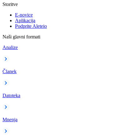
Storitve
E-novice
Aplikacija
Podprite Aleteio
Naši glavni formati
Analize
Članek
Datoteka
Mnenja