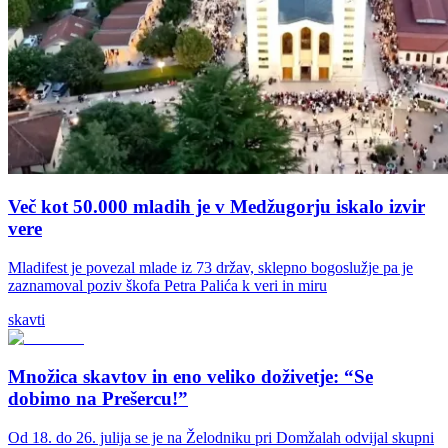
Več kot 50.000 mladih je v Medžugorju iskalo izvir
vere
Mladifest je povezal mlade iz 73 držav, sklepno bogoslužje pa je
zaznamoval poziv škofa Petra Palića k veri in miru
skavti
Množica skavtov in eno veliko doživetje: “Se
dobimo na Prešercu!”
Od 18. do 26. julija se je na Želodniku pri Domžalah odvijal skupni