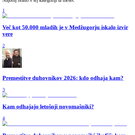
Najbolj brano v tej kategoriji ta mesec
1
Več kot 50.000 mladih je v Medžugorju iskalo izvir
vere
2
Premestitve duhovnikov 2026: kdo odhaja kam?
3
Kam odhajajo letošnji novomašniki?
4