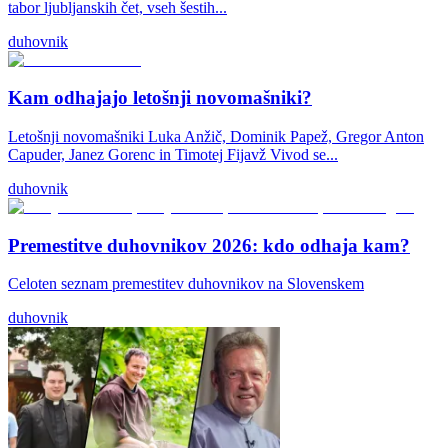
tabor ljubljanskih čet, vseh šestih...
duhovnik
Kam odhajajo letošnji novomašniki?
Letošnji novomašniki Luka Anžič, Dominik Papež, Gregor Anton
Capuder, Janez Gorenc in Timotej Fijavž Vivod se...
duhovnik
Premestitve duhovnikov 2026: kdo odhaja kam?
Celoten seznam premestitev duhovnikov na Slovenskem
duhovnik