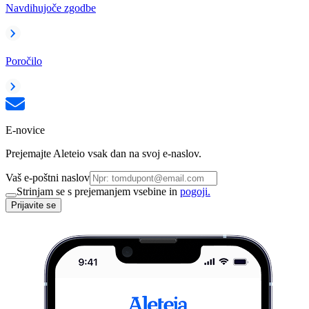
Navdihujoče zgodbe
Poročilo
E-novice
Prejemajte Aleteio vsak dan na svoj e-naslov.
Vaš e-poštni naslov
Strinjam se s prejemanjem vsebine in
pogoji.
Prijavite se