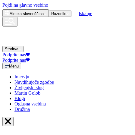
Pojdi na glavno vsebino
Iskanje
Aleteia
slovenščina
Razdelki
Storitve
Podprite nas
Podprite nas
Menu
Intervju
Navdihujoče zgodbe
Življenjski slog
Martin Golob
Blogi
Oglasna vsebina
Družina