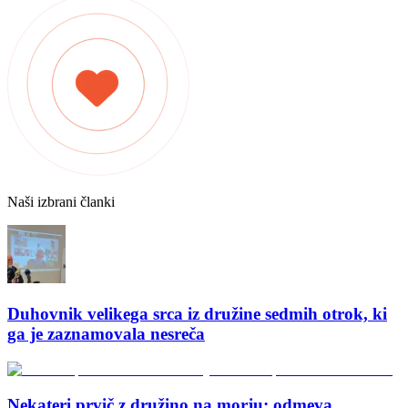
Naši izbrani članki
Duhovnik velikega srca iz družine sedmih otrok, ki
ga je zaznamovala nesreča
Nekateri prvič z družino na morju: odmeva