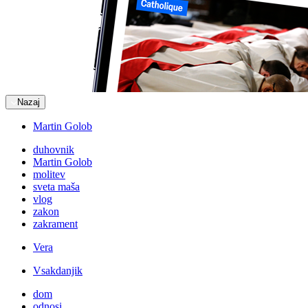
Nazaj
Martin Golob
duhovnik
Martin Golob
molitev
sveta maša
vlog
zakon
zakrament
Vera
Vsakdanjik
dom
odnosi