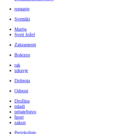
romanje
Svetniki
Marija
Sveti Jožef
Zakramenti
Bolezen
rak
zdravje
Dobrota
Odnosi
Družina
mladi
prijateljstvo
šport
zakon
Preizkušnje