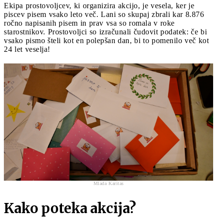
Ekipa prostovoljcev, ki organizira akcijo, je vesela, ker je
piscev pisem vsako leto več. Lani so skupaj zbrali kar 8.876
ročno napisanih pisem in prav vsa so romala v roke
starostnikov. Prostovoljci so izračunali čudovit podatek: če bi
vsako pismo šteli kot en polepšan dan, bi to pomenilo več kot
24 let veselja!
Mlada Karitas
Kako poteka akcija?