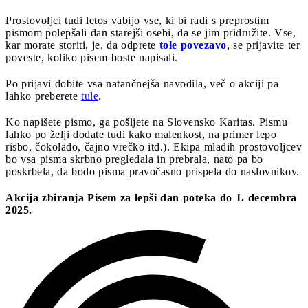
Prostovoljci tudi letos vabijo vse, ki bi radi s preprostim
pismom polepšali dan starejši osebi, da se jim pridružite. Vse,
kar morate storiti, je, da odprete
tole povezavo
, se prijavite ter
poveste, koliko pisem boste napisali.
Po prijavi dobite vsa natančnejša navodila, več o akciji pa
lahko preberete
tule
.
Ko napišete pismo, ga pošljete na Slovensko Karitas. Pismu
lahko po želji dodate tudi kako malenkost, na primer lepo
risbo, čokolado, čajno vrečko itd.). Ekipa mladih prostovoljcev
bo vsa pisma skrbno pregledala in prebrala, nato pa bo
poskrbela, da bodo pisma pravočasno prispela do naslovnikov.
Akcija zbiranja Pisem za lepši dan poteka do 1. decembra
2025.