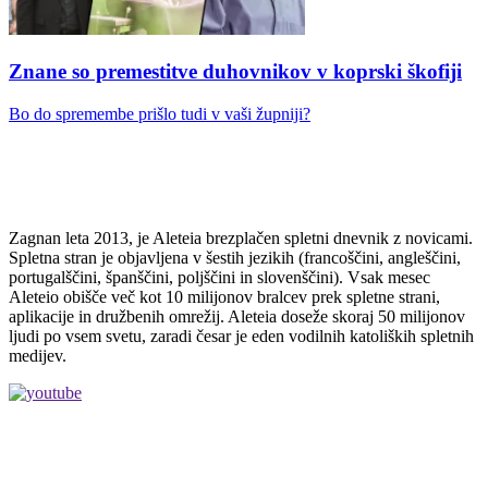
Znane so premestitve duhovnikov v koprski škofiji
Bo do spremembe prišlo tudi v vaši župniji?
Zagnan leta 2013, je Aleteia brezplačen spletni dnevnik z novicami.
Spletna stran je objavljena v šestih jezikih (francoščini, angleščini,
portugalščini, španščini, poljščini in slovenščini). Vsak mesec
Aleteio obišče več kot 10 milijonov bralcev prek spletne strani,
aplikacije in družbenih omrežij. Aleteia doseže skoraj 50 milijonov
ljudi po vsem svetu, zaradi česar je eden vodilnih katoliških spletnih
medijev.