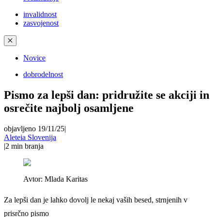
invalidnost
zasvojenost
✕
Novice
dobrodelnost
Pismo za lepši dan: pridružite se akciji in
osrečite najbolj osamljene
objavljeno 19/11/25
|
Aleteia Slovenija
|
2
min branja
Avtor:
Mlada Karitas
Za lepši dan je lahko dovolj le nekaj vaših besed, strnjenih v
prisrčno pismo