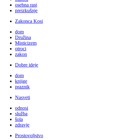
osebna rast
preizkušnje
Zakonca Kosi
dom
Družina
Misticizem
otroci
zakon
Dobre ideje
dom
knjige
praznik
Nasveti
odnosi
služba
šola
zdravje
Prostovoljstvo