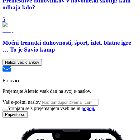
Premestitve duhovnikov v novomeški škofiji: kam
odhaja kdo?
5
Močni trenutki duhovnosti, šport, izlet, blatne igre
… To je Savio kamp
Naloži več člankov
E-novice
Prejemajte Aleteio vsak dan na svoj e-naslov.
Vaš e-poštni naslov
Strinjam se s prejemanjem vsebine in
pogoji.
Prijavite se