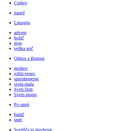
Cerkev
papež
Liturgija
advent
božič
post
velika noč
Odnos z Bogom
molitev
rožni venec
spreobrnjenje
sveta maša
Sveti Duh
Sveto pismo
Po smrti
hudič
smrt
Svetišča in slavljenje