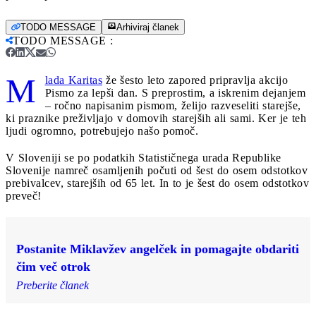
TODO MESSAGE
Arhiviraj članek
TODO MESSAGE
:
M
lada Karitas
že šesto leto zapored pripravlja akcijo
Pismo za lepši dan. S preprostim, a iskrenim dejanjem
– ročno napisanim pismom, želijo razveseliti starejše,
ki praznike preživljajo v domovih starejših ali sami. Ker je teh
ljudi ogromno, potrebujejo našo pomoč.
V Sloveniji se po podatkih Statističnega urada Republike
Slovenije namreč osamljenih počuti od šest do osem odstotkov
prebivalcev, starejših od 65 let. In to je šest do osem odstotkov
preveč!
Postanite Miklavžev angelček in pomagajte obdariti
čim več otrok
Preberite članek