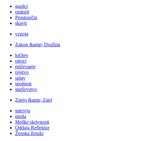
gasilci
oratorij
Prostosrčni
skavti
vzgoja
Zakon &amp; Družina
ločitev
otroci
pričevanje
rojstvo
splav
spolnost
starševstvo
Zanjo &amp; Zanj
intervju
moda
Moške skrivnosti
Oddaja Reflektor
Ženska ženski